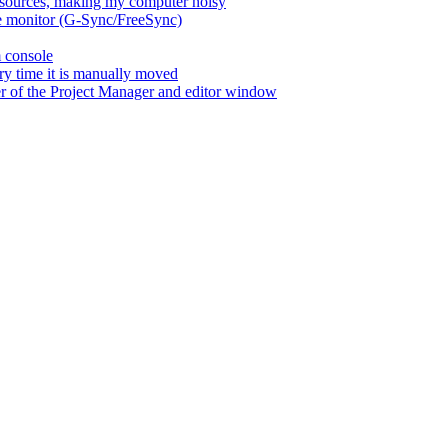
esources, making my computer noisy
ate monitor (G-Sync/FreeSync)
m console
ry time it is manually moved
er of the Project Manager and editor window
fter resuming the PC from suspend
 load some files when running from an exported copy