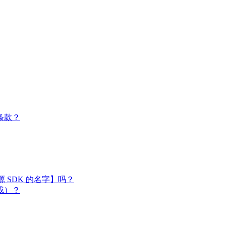
条款？
闭源 SDK 的名字】吗？
成）？