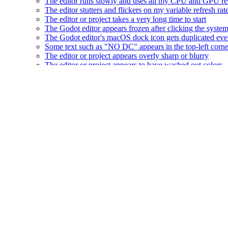
The editor runs slowly and uses all my CPU and GPU r
The editor stutters and flickers on my variable refresh r
The editor or project takes a very long time to start
The Godot editor appears frozen after clicking the syste
The Godot editor's macOS dock icon gets duplicated eve
Some text such as "NO DC" appears in the top-left corn
The editor or project appears overly sharp or blurry
The editor or project appears to have washed out colors
The editor/project freezes or displays glitched visuals a
The project works when run from the editor, but fails to
特性列表
平台
编辑器
渲染
2D 图形
2D 工具
2D物理
3D 图形
3D 工具
3D 物理学
着色器
编写脚本
音频