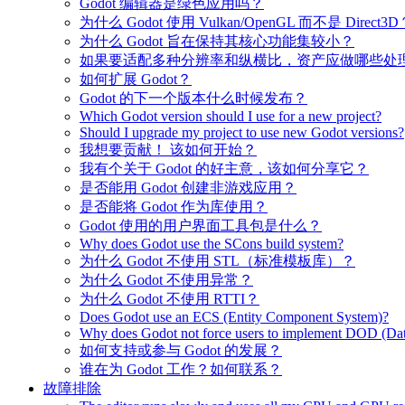
Godot 编辑器是绿色应用吗？
为什么 Godot 使用 Vulkan/OpenGL 而不是 Direct3D
为什么 Godot 旨在保持其核心功能集较小？
如果要适配多种分辨率和纵横比，资产应做哪些处
如何扩展 Godot？
Godot 的下一个版本什么时候发布？
Which Godot version should I use for a new project?
Should I upgrade my project to use new Godot versions?
我想要贡献！ 该如何开始？
我有个关于 Godot 的好主意，该如何分享它？
是否能用 Godot 创建非游戏应用？
是否能将 Godot 作为库使用？
Godot 使用的用户界面工具包是什么？
Why does Godot use the SCons build system?
为什么 Godot 不使用 STL（标准模板库）？
为什么 Godot 不使用异常？
为什么 Godot 不使用 RTTI？
Does Godot use an ECS (Entity Component System)?
Why does Godot not force users to implement DOD (Dat
如何支持或参与 Godot 的发展？
谁在为 Godot 工作？如何联系？
故障排除