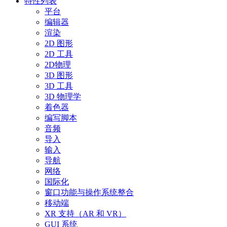
特性列表
平台
编辑器
渲染
2D 图形
2D 工具
2D物理
3D 图形
3D 工具
3D 物理学
着色器
编写脚本
音频
导入
输入
导航
网络
国际化
窗口功能与操作系统整合
移动端
XR 支持（AR 和 VR）
GUI 系统