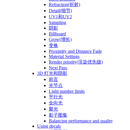
Refraction(折射)
Detail(细节)
UV1和UV2
Sampling
阴影
Billboard
Grow(增长)
变换
Proximity and Distance Fade
Material Settings
Render priority(渲染优先级)
Next Pass
3D 灯光和阴影
前言
光节点
Light number limits
平行光
全向光
聚光
影子图集
Balancing performance and quality
Using decals