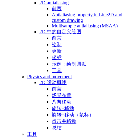
2D antialiasing
前言
Antialiasing property in Line2D and
custom drawing
Multisample antialiasing (MSAA)
2D 中的自定义绘图
前言
绘制
更新
坐标
示例：绘制圆弧
工具
Physics and movement
2D 运动概述
前言
场景布置
八向移动
旋转+移动
旋转+移动（鼠标）
点击并移动
总结
工具