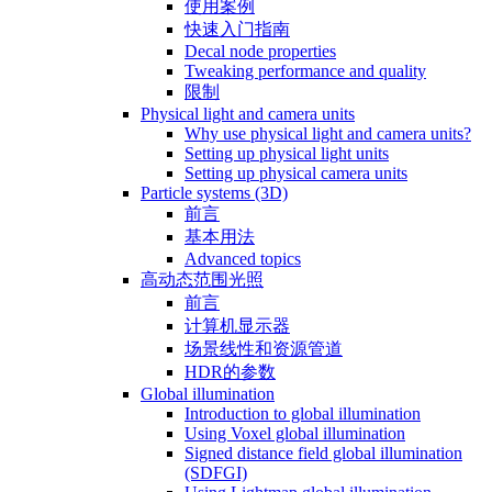
使用案例
快速入门指南
Decal node properties
Tweaking performance and quality
限制
Physical light and camera units
Why use physical light and camera units?
Setting up physical light units
Setting up physical camera units
Particle systems (3D)
前言
基本用法
Advanced topics
高动态范围光照
前言
计算机显示器
场景线性和资源管道
HDR的参数
Global illumination
Introduction to global illumination
Using Voxel global illumination
Signed distance field global illumination
(SDFGI)