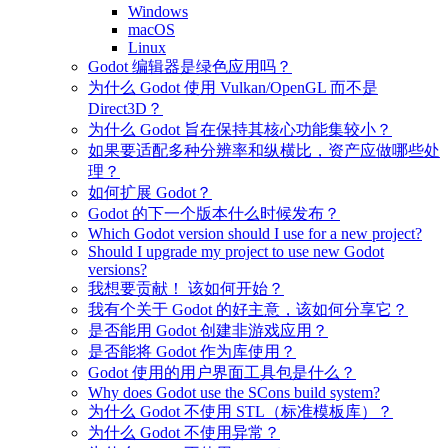
Windows
macOS
Linux
Godot 编辑器是绿色应用吗？
为什么 Godot 使用 Vulkan/OpenGL 而不是
Direct3D？
为什么 Godot 旨在保持其核心功能集较小？
如果要适配多种分辨率和纵横比，资产应做哪些处
理？
如何扩展 Godot？
Godot 的下一个版本什么时候发布？
Which Godot version should I use for a new project?
Should I upgrade my project to use new Godot
versions?
我想要贡献！ 该如何开始？
我有个关于 Godot 的好主意，该如何分享它？
是否能用 Godot 创建非游戏应用？
是否能将 Godot 作为库使用？
Godot 使用的用户界面工具包是什么？
Why does Godot use the SCons build system?
为什么 Godot 不使用 STL（标准模板库）？
为什么 Godot 不使用异常？