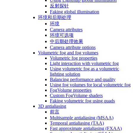
Using Lightmap global illumination
反射探针
Faking global illumination
环境和后期处理
环境
Camera attributes
环境可选项
中后期处理效果
Camera attribute options
Volumetric fog and fog volumes
Volumetric fog properties
Light interaction with volumetric fog
Using volumetric fog as a volumetric
lighting solution
Balancing performance and quality
Using fog volumes for local volumetric fog
FogVolume properties
Custom FogVolume shaders
Faking volumetric fog using quads
3D antialiasing
前言
Multisample antialiasing (MSAA)
Temporal antialiasing (TAA)
Fast approximate antialiasing (FXAA)