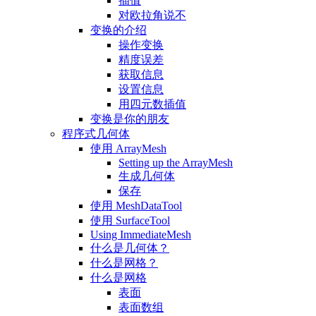
插值
对欧拉角说不
变换的介绍
操作变换
精度误差
获取信息
设置信息
用四元数插值
变换是你的朋友
程序式几何体
使用 ArrayMesh
Setting up the ArrayMesh
生成几何体
保存
使用 MeshDataTool
使用 SurfaceTool
Using ImmediateMesh
什么是几何体？
什么是网格？
什么是网格
表面
表面数组