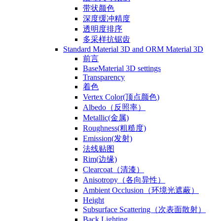
带状颜色
深度缓冲精度
透明度排序
多采样抗锯齿
Standard Material 3D and ORM Material 3D
前言
BaseMaterial 3D settings
Transparency
着色
Vertex Color(顶点颜色)
Albedo（反照率）
Metallic(金属)
Roughness(粗糙度)
Emission(发射)
法线贴图
Rim(边缘)
Clearcoat（清漆）
Anisotropy（各向异性）
Ambient Occlusion（环境光遮蔽）
Height
Subsurface Scattering（次表面散射）
Back Lighting