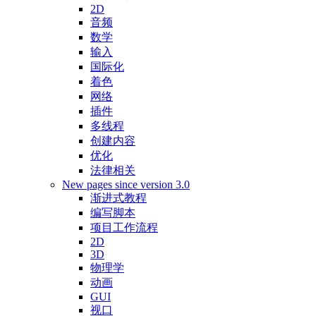
2D
音频
数学
输入
国际化
着色
网络
插件
多线程
创建内容
优化
法律相关
New pages since version 3.0
渐进式教程
编写脚本
项目工作流程
2D
3D
物理学
动画
GUI
视口