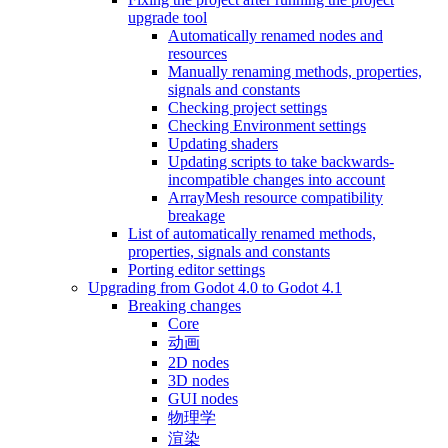
upgrade tool
Automatically renamed nodes and
resources
Manually renaming methods, properties,
signals and constants
Checking project settings
Checking Environment settings
Updating shaders
Updating scripts to take backwards-
incompatible changes into account
ArrayMesh resource compatibility
breakage
List of automatically renamed methods,
properties, signals and constants
Porting editor settings
Upgrading from Godot 4.0 to Godot 4.1
Breaking changes
Core
动画
2D nodes
3D nodes
GUI nodes
物理学
渲染