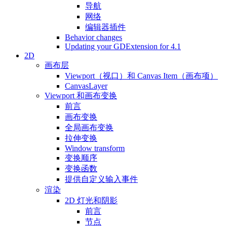
导航
网络
编辑器插件
Behavior changes
Updating your GDExtension for 4.1
2D
画布层
Viewport（视口）和 Canvas Item（画布项）
CanvasLayer
Viewport 和画布变换
前言
画布变换
全局画布变换
拉伸变换
Window transform
变换顺序
变换函数
提供自定义输入事件
渲染
2D 灯光和阴影
前言
节点