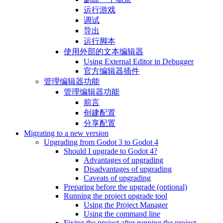
运行游戏
调试
导出
运行脚本
使用外部的文本编辑器
Using External Editor in Debugger
官方编辑器插件
管理编辑器功能
管理编辑器功能
前言
创建配置
分享配置
Migrating to a new version
Upgrading from Godot 3 to Godot 4
Should I upgrade to Godot 4?
Advantages of upgrading
Disadvantages of upgrading
Caveats of upgrading
Preparing before the upgrade (optional)
Running the project upgrade tool
Using the Project Manager
Using the command line
Fixing the project after running the project