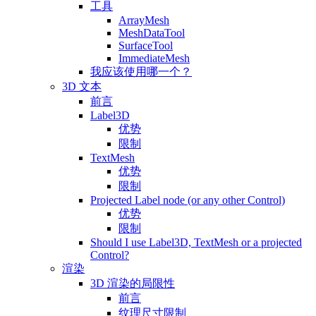
工具
ArrayMesh
MeshDataTool
SurfaceTool
ImmediateMesh
我应该使用哪一个？
3D 文本
前言
Label3D
优势
限制
TextMesh
优势
限制
Projected Label node (or any other Control)
优势
限制
Should I use Label3D, TextMesh or a projected
Control?
渲染
3D 渲染的局限性
前言
纹理尺寸限制