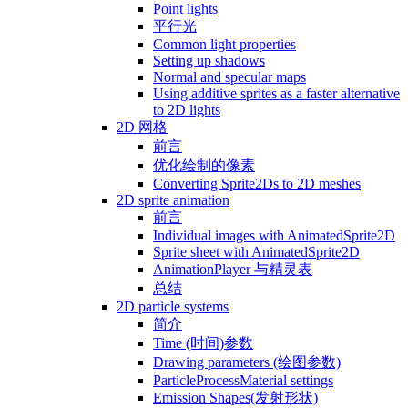
Point lights
平行光
Common light properties
Setting up shadows
Normal and specular maps
Using additive sprites as a faster alternative
to 2D lights
2D 网格
前言
优化绘制的像素
Converting Sprite2Ds to 2D meshes
2D sprite animation
前言
Individual images with AnimatedSprite2D
Sprite sheet with AnimatedSprite2D
AnimationPlayer 与精灵表
总结
2D particle systems
简介
Time (时间)参数
Drawing parameters (绘图参数)
ParticleProcessMaterial settings
Emission Shapes(发射形状)