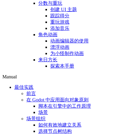
分数与重玩
创建 UI 主题
跟踪得分
重玩游戏
添加音乐
角色动画
动画编辑器的使用
漂浮动画
为小怪制作动画
来日方长
探索本手册
Manual
最佳实践
前言
在 Godot 中应用面向对象原则
脚本在引擎中的工作原理
场景
场景组织
如何有效地建立关系
选择节点树结构