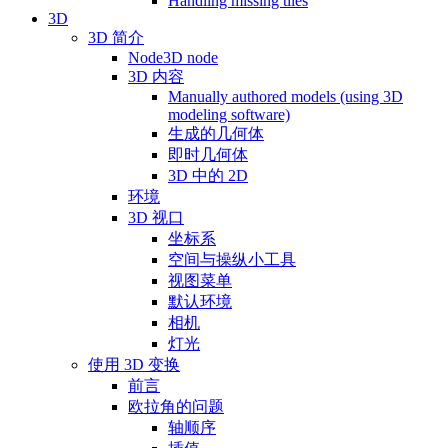
Handling missing tiles
3D
3D 简介
Node3D node
3D 内容
Manually authored models (using 3D
modeling software)
生成的几何体
即时几何体
3D 中的 2D
环境
3D 视口
坐标系
空间与操纵小工具
视图菜单
默认环境
相机
灯光
使用 3D 变换
前言
欧拉角的问题
轴顺序