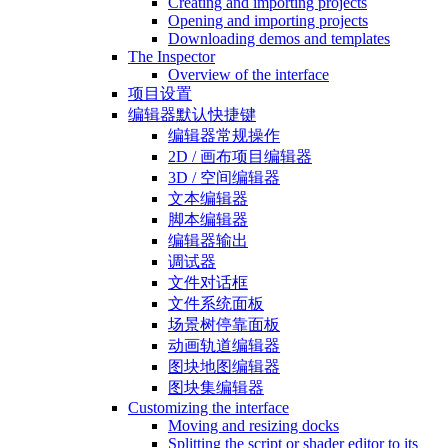
Creating and importing projects
Opening and importing projects
Downloading demos and templates
The Inspector
Overview of the interface
项目设置
编辑器默认快捷键
编辑器常规操作
2D / 画布项目编辑器
3D / 空间编辑器
文本编辑器
脚本编辑器
编辑器输出
调试器
文件对话框
文件系统面板
场景树停靠面板
动画轨道编辑器
图块地图编辑器
图块集编辑器
Customizing the interface
Moving and resizing docks
Splitting the script or shader editor to its