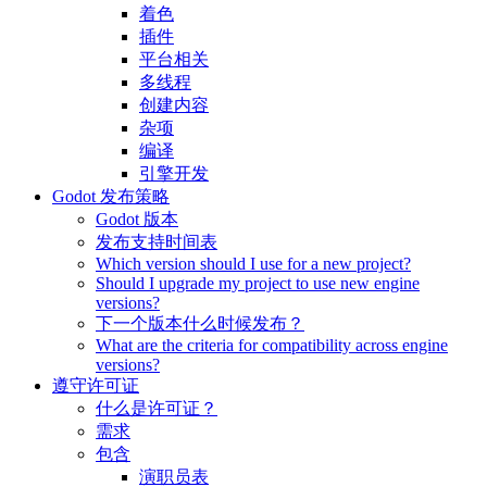
着色
插件
平台相关
多线程
创建内容
杂项
编译
引擎开发
Godot 发布策略
Godot 版本
发布支持时间表
Which version should I use for a new project?
Should I upgrade my project to use new engine
versions?
下一个版本什么时候发布？
What are the criteria for compatibility across engine
versions?
遵守许可证
什么是许可证？
需求
包含
演职员表