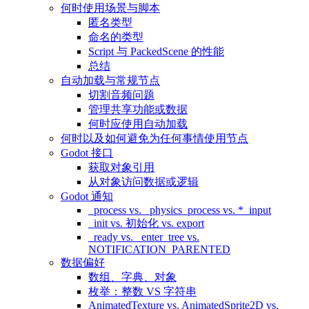
何时使用场景与脚本
匿名类型
命名的类型
Script 与 PackedScene 的性能
总结
自动加载与常规节点
切割音频问题
管理共享功能或数据
何时应使用自动加载
何时以及如何避免为任何事情使用节点
Godot 接口
获取对象引用
从对象访问数据或逻辑
Godot 通知
_process vs. _physics_process vs. *_input
_init vs. 初始化 vs. export
_ready vs. _enter_tree vs.
NOTIFICATION_PARENTED
数据偏好
数组、字典、对象
枚举：整数 VS 字符串
AnimatedTexture vs. AnimatedSprite2D vs.