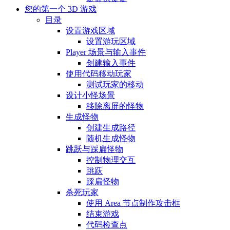
您的第一个 3D 游戏
目录
设置游戏区域
设置游玩区域
Player 场景与输入事件
创建输入事件
使用代码移动玩家
测试玩家的移动
设计小怪场景
移除离屏的怪物
生成怪物
创建生成路径
随机生成怪物
跳跃与踩扁怪物
控制物理交互
跳跃
踩扁怪物
杀死玩家
使用 Area 节点制作攻击框
结束游戏
代码检查点