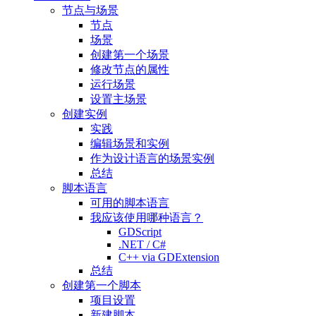
节点与场景
节点
场景
创建第一个场景
修改节点的属性
运行场景
设置主场景
创建实例
实践
编辑场景和实例
作为设计语言的场景实例
总结
脚本语言
可用的脚本语言
我应该使用哪种语言？
GDScript
.NET / C#
C++ via GDExtension
总结
创建第一个脚本
项目设置
新建脚本