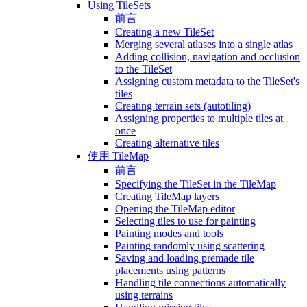
Using TileSets
前言
Creating a new TileSet
Merging several atlases into a single atlas
Adding collision, navigation and occlusion
to the TileSet
Assigning custom metadata to the TileSet's
tiles
Creating terrain sets (autotiling)
Assigning properties to multiple tiles at
once
Creating alternative tiles
使用 TileMap
前言
Specifying the TileSet in the TileMap
Creating TileMap layers
Opening the TileMap editor
Selecting tiles to use for painting
Painting modes and tools
Painting randomly using scattering
Saving and loading premade tile
placements using patterns
Handling tile connections automatically
using terrains