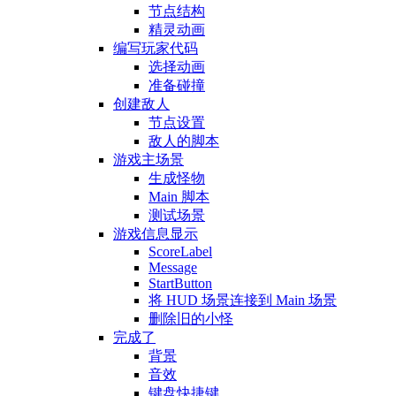
节点结构
精灵动画
编写玩家代码
选择动画
准备碰撞
创建敌人
节点设置
敌人的脚本
游戏主场景
生成怪物
Main 脚本
测试场景
游戏信息显示
ScoreLabel
Message
StartButton
将 HUD 场景连接到 Main 场景
删除旧的小怪
完成了
背景
音效
键盘快捷键