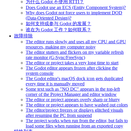
为什么 Godot 不使用 RTTI？
Does Godot use an ECS (Entity Component System)?
Why does Godot not force users to implement DOD
(Data-Oriented Design)?
如何支持或参与 Godot 的发展？
谁在为 Godot 工作？如何联系？
故障排除
The editor runs slowly and uses all my CPU and GPU
resources, making my computer noisy
The editor stutters and flickers on my variable refresh
rate monitor (G-Sync/FreeSync)
The editor or project takes a very long time to start
The Godot editor appears frozen after clicking the
system console
The Godot editor's macOS dock icon gets duplicated
every time it is manually moved
Some text such as "NO DC" appears in the top-left
corner of the Project Manager and editor window
The editor or project appears overly sharp or blurry
The editor or project appears to have washed out colors
The editor/project freezes or displays glitched visuals
after resuming the PC from suspend
The project works when run from the editor, but fails to
load some files when running from an exported copy