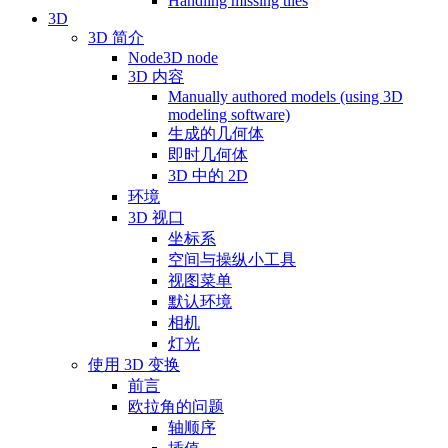
Handling missing tiles
3D
3D 简介
Node3D node
3D 内容
Manually authored models (using 3D
modeling software)
生成的几何体
即时几何体
3D 中的 2D
环境
3D 视口
坐标系
空间与操纵小工具
视图菜单
默认环境
相机
灯光
使用 3D 变换
前言
欧拉角的问题
轴顺序