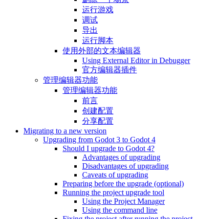
运行游戏
调试
导出
运行脚本
使用外部的文本编辑器
Using External Editor in Debugger
官方编辑器插件
管理编辑器功能
管理编辑器功能
前言
创建配置
分享配置
Migrating to a new version
Upgrading from Godot 3 to Godot 4
Should I upgrade to Godot 4?
Advantages of upgrading
Disadvantages of upgrading
Caveats of upgrading
Preparing before the upgrade (optional)
Running the project upgrade tool
Using the Project Manager
Using the command line
Fixing the project after running the project