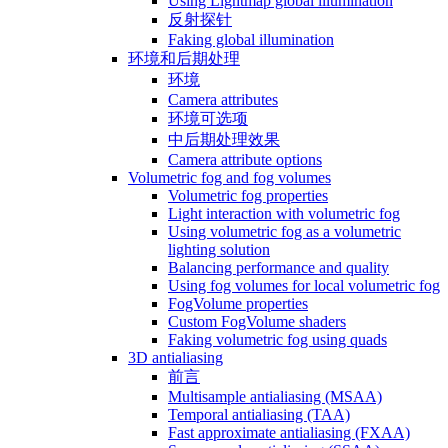
Using Lightmap global illumination
反射探针
Faking global illumination
环境和后期处理
环境
Camera attributes
环境可选项
中后期处理效果
Camera attribute options
Volumetric fog and fog volumes
Volumetric fog properties
Light interaction with volumetric fog
Using volumetric fog as a volumetric
lighting solution
Balancing performance and quality
Using fog volumes for local volumetric fog
FogVolume properties
Custom FogVolume shaders
Faking volumetric fog using quads
3D antialiasing
前言
Multisample antialiasing (MSAA)
Temporal antialiasing (TAA)
Fast approximate antialiasing (FXAA)