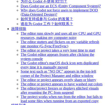
为什么 Godot 不使用 RTTI？
Does Godot use an ECS (Entity Component System)?
Why does Godot not force users to implement DOD
(Data-Oriented Design)?
如何支持或参与 Godot 的发展？
谁在为 Godot 工作？如何联系？
故障排除
The editor runs slowly and uses all my CPU and GPU
resources, making my computer noisy
The editor stutters and flickers on my variable refresh
rate monitor (G-Sync/FreeSync)
The editor or project takes a very long time to start
The Godot editor appears frozen after clicking the
system console
The Godot editor's macOS dock icon gets duplicated
every time it is manually moved
Some text such as "NO DC" appears in the top-left
corner of the Project Manager and editor window
The editor or project appears overly sharp or blurry
The editor or project appears to have washed out colors
The editor/project freezes or displays glitched visuals
after resuming the PC from suspend
The project works when run from the editor, but fails to
load some files when running from an exported copy