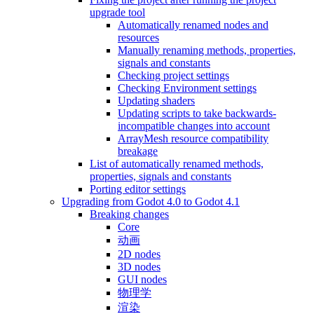
upgrade tool
Automatically renamed nodes and
resources
Manually renaming methods, properties,
signals and constants
Checking project settings
Checking Environment settings
Updating shaders
Updating scripts to take backwards-
incompatible changes into account
ArrayMesh resource compatibility
breakage
List of automatically renamed methods,
properties, signals and constants
Porting editor settings
Upgrading from Godot 4.0 to Godot 4.1
Breaking changes
Core
动画
2D nodes
3D nodes
GUI nodes
物理学
渲染