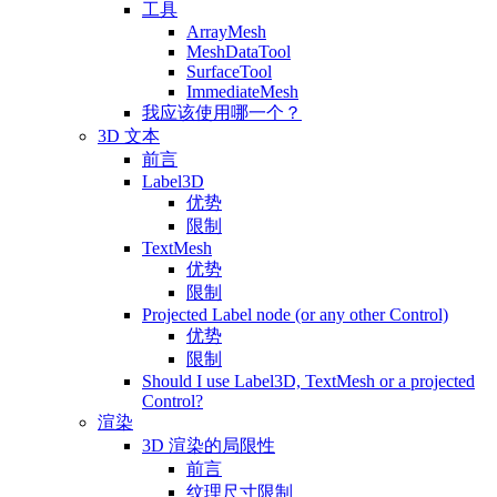
工具
ArrayMesh
MeshDataTool
SurfaceTool
ImmediateMesh
我应该使用哪一个？
3D 文本
前言
Label3D
优势
限制
TextMesh
优势
限制
Projected Label node (or any other Control)
优势
限制
Should I use Label3D, TextMesh or a projected
Control?
渲染
3D 渲染的局限性
前言
纹理尺寸限制