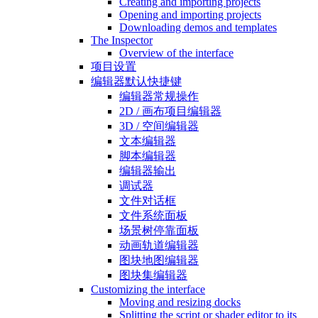
Creating and importing projects
Opening and importing projects
Downloading demos and templates
The Inspector
Overview of the interface
项目设置
编辑器默认快捷键
编辑器常规操作
2D / 画布项目编辑器
3D / 空间编辑器
文本编辑器
脚本编辑器
编辑器输出
调试器
文件对话框
文件系统面板
场景树停靠面板
动画轨道编辑器
图块地图编辑器
图块集编辑器
Customizing the interface
Moving and resizing docks
Splitting the script or shader editor to its