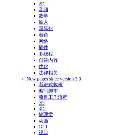
2D
音频
数学
输入
国际化
着色
网络
插件
多线程
创建内容
优化
法律相关
New pages since version 3.0
渐进式教程
编写脚本
项目工作流程
2D
3D
物理学
动画
GUI
视口