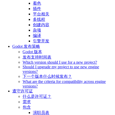
着色
插件
平台相关
多线程
创建内容
杂项
编译
引擎开发
Godot 发布策略
Godot 版本
发布支持时间表
Which version should I use for a new project?
Should I upgrade my project to use new engine
versions?
下一个版本什么时候发布？
What are the criteria for compatibility across engine
versions?
遵守许可证
什么是许可证？
需求
包含
演职员表