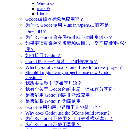
Windows
macOS
Linux
Godot 编辑器是绿色应用吗？
为什么 Godot 使用 Vulkan/OpenGL 而不是
Direct3D？
为什么 Godot 旨在保持其核心功能集较小？
如果要适配多种分辨率和纵横比，资产应做哪些处
理？
如何扩展 Godot？
Godot 的下一个版本什么时候发布？
Which Godot version should I use for a new project?
Should I upgrade my project to use new Godot
versions?
我想要贡献！ 该如何开始？
我有个关于 Godot 的好主意，该如何分享它？
是否能用 Godot 创建非游戏应用？
是否能将 Godot 作为库使用？
Godot 使用的用户界面工具包是什么？
Why does Godot use the SCons build system?
为什么 Godot 不使用 STL（标准模板库）？
为什么 Godot 不使用异常？