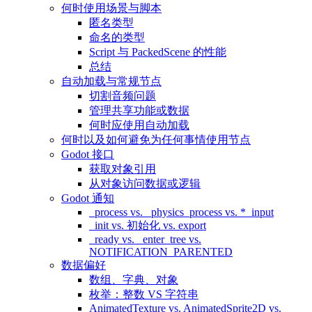
何时使用场景与脚本
匿名类型
命名的类型
Script 与 PackedScene 的性能
总结
自动加载与常规节点
切割音频问题
管理共享功能或数据
何时应使用自动加载
何时以及如何避免为任何事情使用节点
Godot 接口
获取对象引用
从对象访问数据或逻辑
Godot 通知
_process vs. _physics_process vs. *_input
_init vs. 初始化 vs. export
_ready vs. _enter_tree vs.
NOTIFICATION_PARENTED
数据偏好
数组、字典、对象
枚举：整数 VS 字符串
AnimatedTexture vs. AnimatedSprite2D vs.