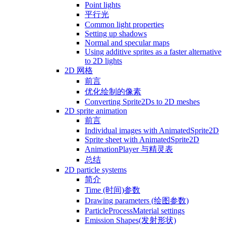
Point lights
平行光
Common light properties
Setting up shadows
Normal and specular maps
Using additive sprites as a faster alternative
to 2D lights
2D 网格
前言
优化绘制的像素
Converting Sprite2Ds to 2D meshes
2D sprite animation
前言
Individual images with AnimatedSprite2D
Sprite sheet with AnimatedSprite2D
AnimationPlayer 与精灵表
总结
2D particle systems
简介
Time (时间)参数
Drawing parameters (绘图参数)
ParticleProcessMaterial settings
Emission Shapes(发射形状)