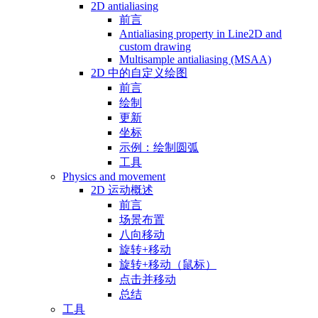
2D antialiasing
前言
Antialiasing property in Line2D and
custom drawing
Multisample antialiasing (MSAA)
2D 中的自定义绘图
前言
绘制
更新
坐标
示例：绘制圆弧
工具
Physics and movement
2D 运动概述
前言
场景布置
八向移动
旋转+移动
旋转+移动（鼠标）
点击并移动
总结
工具