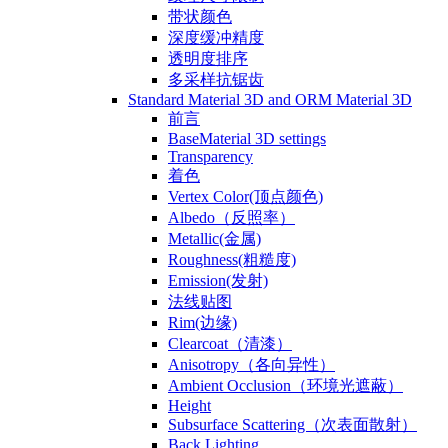
带状颜色
深度缓冲精度
透明度排序
多采样抗锯齿
Standard Material 3D and ORM Material 3D
前言
BaseMaterial 3D settings
Transparency
着色
Vertex Color(顶点颜色)
Albedo（反照率）
Metallic(金属)
Roughness(粗糙度)
Emission(发射)
法线贴图
Rim(边缘)
Clearcoat（清漆）
Anisotropy（各向异性）
Ambient Occlusion（环境光遮蔽）
Height
Subsurface Scattering（次表面散射）
Back Lighting