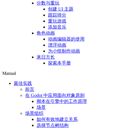
分数与重玩
创建 UI 主题
跟踪得分
重玩游戏
添加音乐
角色动画
动画编辑器的使用
漂浮动画
为小怪制作动画
来日方长
探索本手册
Manual
最佳实践
前言
在 Godot 中应用面向对象原则
脚本在引擎中的工作原理
场景
场景组织
如何有效地建立关系
选择节点树结构