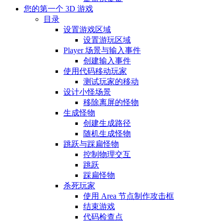
您的第一个 3D 游戏
目录
设置游戏区域
设置游玩区域
Player 场景与输入事件
创建输入事件
使用代码移动玩家
测试玩家的移动
设计小怪场景
移除离屏的怪物
生成怪物
创建生成路径
随机生成怪物
跳跃与踩扁怪物
控制物理交互
跳跃
踩扁怪物
杀死玩家
使用 Area 节点制作攻击框
结束游戏
代码检查点