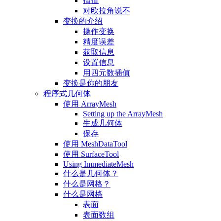
插值
对欧拉角说不
变换的介绍
操作变换
精度误差
获取信息
设置信息
用四元数插值
变换是你的朋友
程序式几何体
使用 ArrayMesh
Setting up the ArrayMesh
生成几何体
保存
使用 MeshDataTool
使用 SurfaceTool
Using ImmediateMesh
什么是几何体？
什么是网格？
什么是网格
表面
表面数组