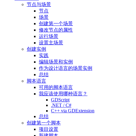
节点与场景
节点
场景
创建第一个场景
修改节点的属性
运行场景
设置主场景
创建实例
实践
编辑场景和实例
作为设计语言的场景实例
总结
脚本语言
可用的脚本语言
我应该使用哪种语言？
GDScript
.NET / C#
C++ via GDExtension
总结
创建第一个脚本
项目设置
新建脚本