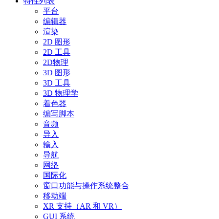
特性列表
平台
编辑器
渲染
2D 图形
2D 工具
2D物理
3D 图形
3D 工具
3D 物理学
着色器
编写脚本
音频
导入
输入
导航
网络
国际化
窗口功能与操作系统整合
移动端
XR 支持（AR 和 VR）
GUI 系统