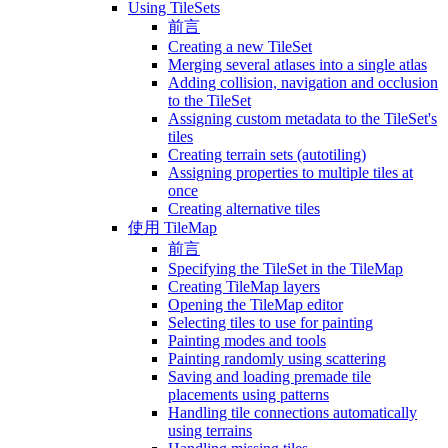
Using TileSets
前言
Creating a new TileSet
Merging several atlases into a single atlas
Adding collision, navigation and occlusion
to the TileSet
Assigning custom metadata to the TileSet's
tiles
Creating terrain sets (autotiling)
Assigning properties to multiple tiles at
once
Creating alternative tiles
使用 TileMap
前言
Specifying the TileSet in the TileMap
Creating TileMap layers
Opening the TileMap editor
Selecting tiles to use for painting
Painting modes and tools
Painting randomly using scattering
Saving and loading premade tile
placements using patterns
Handling tile connections automatically
using terrains