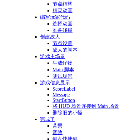
节点结构
精灵动画
编写玩家代码
选择动画
准备碰撞
创建敌人
节点设置
敌人的脚本
游戏主场景
生成怪物
Main 脚本
测试场景
游戏信息显示
ScoreLabel
Message
StartButton
将 HUD 场景连接到 Main 场景
删除旧的小怪
完成了
背景
音效
键盘快捷键