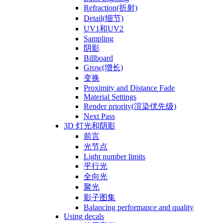
Refraction(折射)
Detail(细节)
UV1和UV2
Sampling
阴影
Billboard
Grow(增长)
变换
Proximity and Distance Fade
Material Settings
Render priority(渲染优先级)
Next Pass
3D 灯光和阴影
前言
光节点
Light number limits
平行光
全向光
聚光
影子图集
Balancing performance and quality
Using decals