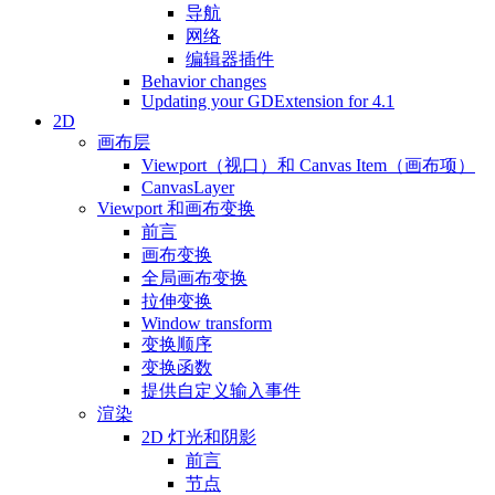
导航
网络
编辑器插件
Behavior changes
Updating your GDExtension for 4.1
2D
画布层
Viewport（视口）和 Canvas Item（画布项）
CanvasLayer
Viewport 和画布变换
前言
画布变换
全局画布变换
拉伸变换
Window transform
变换顺序
变换函数
提供自定义输入事件
渲染
2D 灯光和阴影
前言
节点