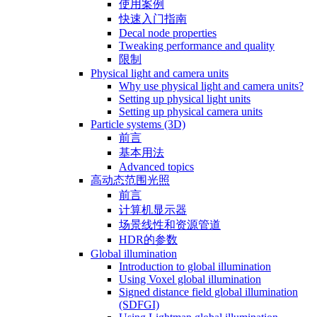
使用案例
快速入门指南
Decal node properties
Tweaking performance and quality
限制
Physical light and camera units
Why use physical light and camera units?
Setting up physical light units
Setting up physical camera units
Particle systems (3D)
前言
基本用法
Advanced topics
高动态范围光照
前言
计算机显示器
场景线性和资源管道
HDR的参数
Global illumination
Introduction to global illumination
Using Voxel global illumination
Signed distance field global illumination
(SDFGI)