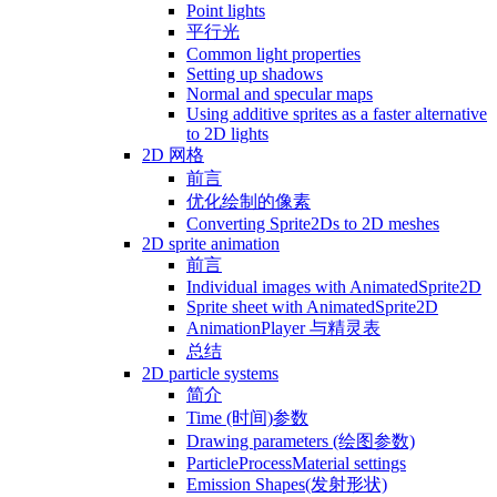
Point lights
平行光
Common light properties
Setting up shadows
Normal and specular maps
Using additive sprites as a faster alternative
to 2D lights
2D 网格
前言
优化绘制的像素
Converting Sprite2Ds to 2D meshes
2D sprite animation
前言
Individual images with AnimatedSprite2D
Sprite sheet with AnimatedSprite2D
AnimationPlayer 与精灵表
总结
2D particle systems
简介
Time (时间)参数
Drawing parameters (绘图参数)
ParticleProcessMaterial settings
Emission Shapes(发射形状)