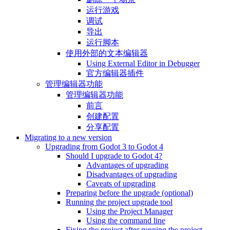
运行游戏
调试
导出
运行脚本
使用外部的文本编辑器
Using External Editor in Debugger
官方编辑器插件
管理编辑器功能
管理编辑器功能
前言
创建配置
分享配置
Migrating to a new version
Upgrading from Godot 3 to Godot 4
Should I upgrade to Godot 4?
Advantages of upgrading
Disadvantages of upgrading
Caveats of upgrading
Preparing before the upgrade (optional)
Running the project upgrade tool
Using the Project Manager
Using the command line
Fixing the project after running the project