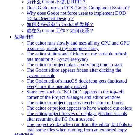
为什么 Godot 不使用 RTTI？
Does Godot use an ECS (Entity Component System)?
Why does Godot not force users to implement DOD
(Data-Oriented Design)?
如何支持或参与 Godot 的发展？
谁在为 Godot 工作？如何联系？
故障排除
The editor runs slowly and uses all my CPU and GPU
resources, making my computer noisy
The editor stutters and flickers on my variable refresh
rate monitor (G-Sync/FreeSync)
The editor or project takes a very long time to start
The Godot editor appears frozen after clicking the
system console
The Godot editor's macOS dock icon gets duplicated
every time it is manually moved
Some text such as "NO DC" appears in the top-left
corner of the Project Manager and editor window
The editor or project appears overly sharp or blurry
The editor or project appears to have washed out colors
The editor/project freezes or displays glitched visuals
after resuming the PC from suspend
The project works when run from the editor, but fails to
load some files when running from an exported copy