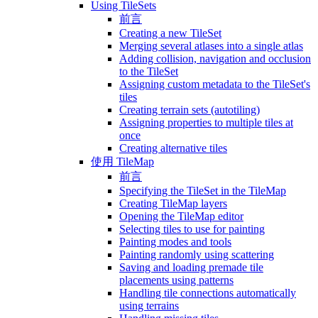
Using TileSets
前言
Creating a new TileSet
Merging several atlases into a single atlas
Adding collision, navigation and occlusion
to the TileSet
Assigning custom metadata to the TileSet's
tiles
Creating terrain sets (autotiling)
Assigning properties to multiple tiles at
once
Creating alternative tiles
使用 TileMap
前言
Specifying the TileSet in the TileMap
Creating TileMap layers
Opening the TileMap editor
Selecting tiles to use for painting
Painting modes and tools
Painting randomly using scattering
Saving and loading premade tile
placements using patterns
Handling tile connections automatically
using terrains