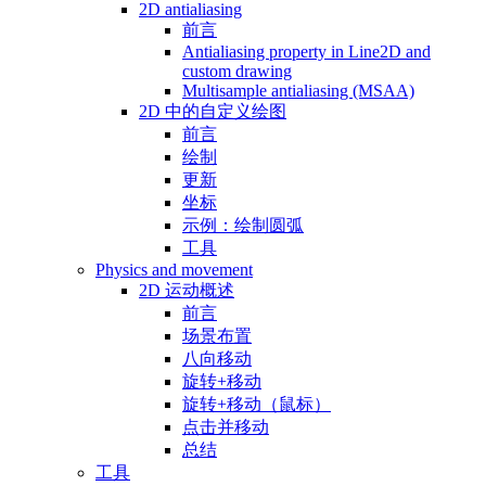
2D antialiasing
前言
Antialiasing property in Line2D and
custom drawing
Multisample antialiasing (MSAA)
2D 中的自定义绘图
前言
绘制
更新
坐标
示例：绘制圆弧
工具
Physics and movement
2D 运动概述
前言
场景布置
八向移动
旋转+移动
旋转+移动（鼠标）
点击并移动
总结
工具