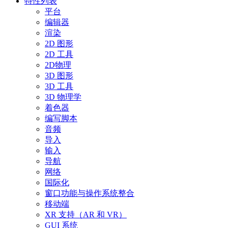
特性列表
平台
编辑器
渲染
2D 图形
2D 工具
2D物理
3D 图形
3D 工具
3D 物理学
着色器
编写脚本
音频
导入
输入
导航
网络
国际化
窗口功能与操作系统整合
移动端
XR 支持（AR 和 VR）
GUI 系统