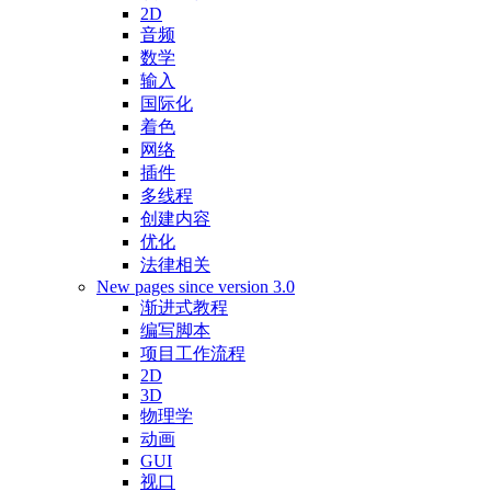
2D
音频
数学
输入
国际化
着色
网络
插件
多线程
创建内容
优化
法律相关
New pages since version 3.0
渐进式教程
编写脚本
项目工作流程
2D
3D
物理学
动画
GUI
视口