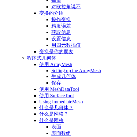
插值
对欧拉角说不
变换的介绍
操作变换
精度误差
获取信息
设置信息
用四元数插值
变换是你的朋友
程序式几何体
使用 ArrayMesh
Setting up the ArrayMesh
生成几何体
保存
使用 MeshDataTool
使用 SurfaceTool
Using ImmediateMesh
什么是几何体？
什么是网格？
什么是网格
表面
表面数组