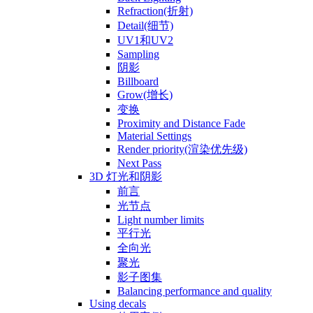
Refraction(折射)
Detail(细节)
UV1和UV2
Sampling
阴影
Billboard
Grow(增长)
变换
Proximity and Distance Fade
Material Settings
Render priority(渲染优先级)
Next Pass
3D 灯光和阴影
前言
光节点
Light number limits
平行光
全向光
聚光
影子图集
Balancing performance and quality
Using decals