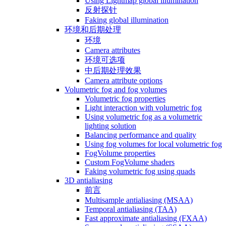
Using Lightmap global illumination
反射探针
Faking global illumination
环境和后期处理
环境
Camera attributes
环境可选项
中后期处理效果
Camera attribute options
Volumetric fog and fog volumes
Volumetric fog properties
Light interaction with volumetric fog
Using volumetric fog as a volumetric
lighting solution
Balancing performance and quality
Using fog volumes for local volumetric fog
FogVolume properties
Custom FogVolume shaders
Faking volumetric fog using quads
3D antialiasing
前言
Multisample antialiasing (MSAA)
Temporal antialiasing (TAA)
Fast approximate antialiasing (FXAA)