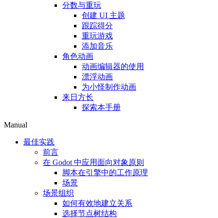
分数与重玩
创建 UI 主题
跟踪得分
重玩游戏
添加音乐
角色动画
动画编辑器的使用
漂浮动画
为小怪制作动画
来日方长
探索本手册
Manual
最佳实践
前言
在 Godot 中应用面向对象原则
脚本在引擎中的工作原理
场景
场景组织
如何有效地建立关系
选择节点树结构