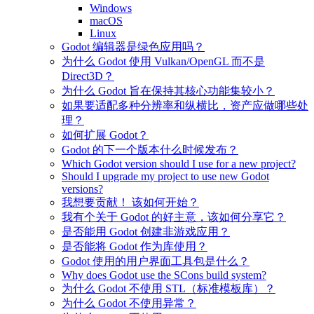
Windows
macOS
Linux
Godot 编辑器是绿色应用吗？
为什么 Godot 使用 Vulkan/OpenGL 而不是
Direct3D？
为什么 Godot 旨在保持其核心功能集较小？
如果要适配多种分辨率和纵横比，资产应做哪些处
理？
如何扩展 Godot？
Godot 的下一个版本什么时候发布？
Which Godot version should I use for a new project?
Should I upgrade my project to use new Godot
versions?
我想要贡献！ 该如何开始？
我有个关于 Godot 的好主意，该如何分享它？
是否能用 Godot 创建非游戏应用？
是否能将 Godot 作为库使用？
Godot 使用的用户界面工具包是什么？
Why does Godot use the SCons build system?
为什么 Godot 不使用 STL（标准模板库）？
为什么 Godot 不使用异常？