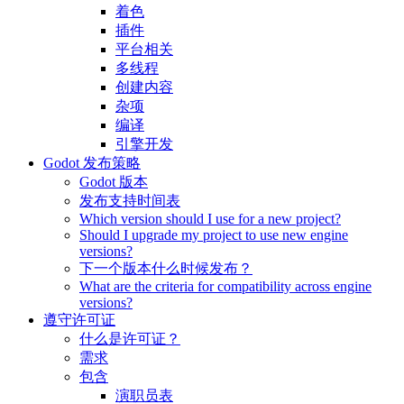
着色
插件
平台相关
多线程
创建内容
杂项
编译
引擎开发
Godot 发布策略
Godot 版本
发布支持时间表
Which version should I use for a new project?
Should I upgrade my project to use new engine
versions?
下一个版本什么时候发布？
What are the criteria for compatibility across engine
versions?
遵守许可证
什么是许可证？
需求
包含
演职员表