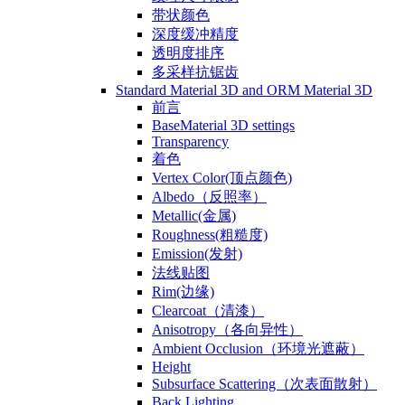
带状颜色
深度缓冲精度
透明度排序
多采样抗锯齿
Standard Material 3D and ORM Material 3D
前言
BaseMaterial 3D settings
Transparency
着色
Vertex Color(顶点颜色)
Albedo（反照率）
Metallic(金属)
Roughness(粗糙度)
Emission(发射)
法线贴图
Rim(边缘)
Clearcoat（清漆）
Anisotropy（各向异性）
Ambient Occlusion（环境光遮蔽）
Height
Subsurface Scattering（次表面散射）
Back Lighting