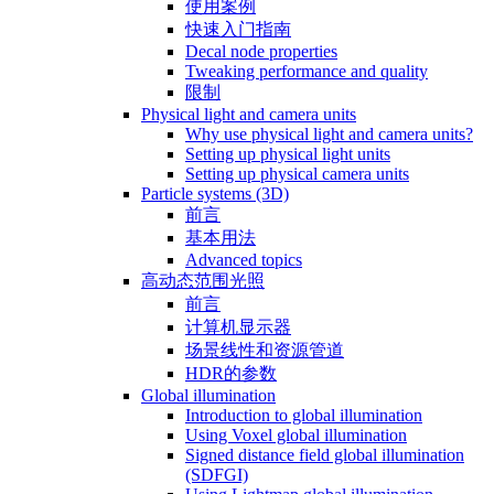
使用案例
快速入门指南
Decal node properties
Tweaking performance and quality
限制
Physical light and camera units
Why use physical light and camera units?
Setting up physical light units
Setting up physical camera units
Particle systems (3D)
前言
基本用法
Advanced topics
高动态范围光照
前言
计算机显示器
场景线性和资源管道
HDR的参数
Global illumination
Introduction to global illumination
Using Voxel global illumination
Signed distance field global illumination
(SDFGI)