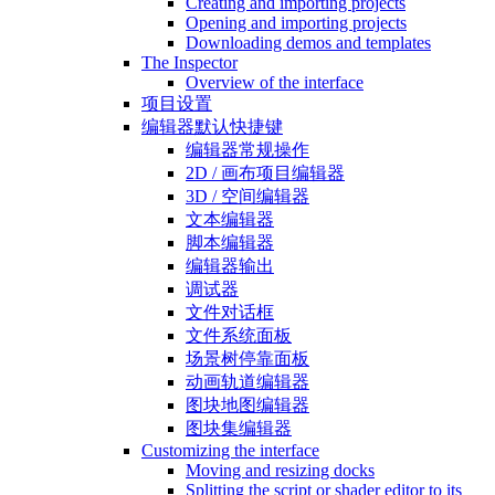
Creating and importing projects
Opening and importing projects
Downloading demos and templates
The Inspector
Overview of the interface
项目设置
编辑器默认快捷键
编辑器常规操作
2D / 画布项目编辑器
3D / 空间编辑器
文本编辑器
脚本编辑器
编辑器输出
调试器
文件对话框
文件系统面板
场景树停靠面板
动画轨道编辑器
图块地图编辑器
图块集编辑器
Customizing the interface
Moving and resizing docks
Splitting the script or shader editor to its