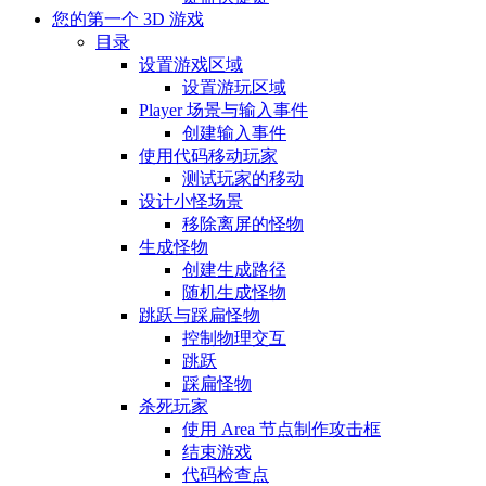
您的第一个 3D 游戏
目录
设置游戏区域
设置游玩区域
Player 场景与输入事件
创建输入事件
使用代码移动玩家
测试玩家的移动
设计小怪场景
移除离屏的怪物
生成怪物
创建生成路径
随机生成怪物
跳跃与踩扁怪物
控制物理交互
跳跃
踩扁怪物
杀死玩家
使用 Area 节点制作攻击框
结束游戏
代码检查点