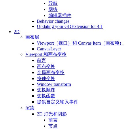
导航
网络
编辑器插件
Behavior changes
Updating your GDExtension for 4.1
2D
画布层
Viewport（视口）和 Canvas Item（画布项）
CanvasLayer
Viewport 和画布变换
前言
画布变换
全局画布变换
拉伸变换
Window transform
变换顺序
变换函数
提供自定义输入事件
渲染
2D 灯光和阴影
前言
节点