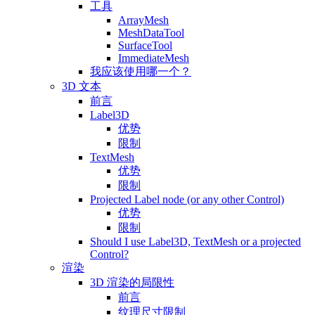
工具
ArrayMesh
MeshDataTool
SurfaceTool
ImmediateMesh
我应该使用哪一个？
3D 文本
前言
Label3D
优势
限制
TextMesh
优势
限制
Projected Label node (or any other Control)
优势
限制
Should I use Label3D, TextMesh or a projected
Control?
渲染
3D 渲染的局限性
前言
纹理尺寸限制