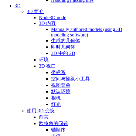
Handling missing tiles
3D
3D 简介
Node3D node
3D 内容
Manually authored models (using 3D
modeling software)
生成的几何体
即时几何体
3D 中的 2D
环境
3D 视口
坐标系
空间与操纵小工具
视图菜单
默认环境
相机
灯光
使用 3D 变换
前言
欧拉角的问题
轴顺序