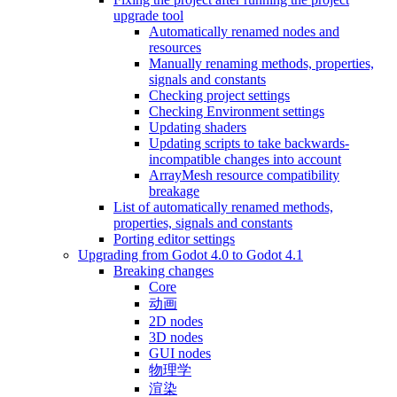
upgrade tool
Automatically renamed nodes and
resources
Manually renaming methods, properties,
signals and constants
Checking project settings
Checking Environment settings
Updating shaders
Updating scripts to take backwards-
incompatible changes into account
ArrayMesh resource compatibility
breakage
List of automatically renamed methods,
properties, signals and constants
Porting editor settings
Upgrading from Godot 4.0 to Godot 4.1
Breaking changes
Core
动画
2D nodes
3D nodes
GUI nodes
物理学
渲染