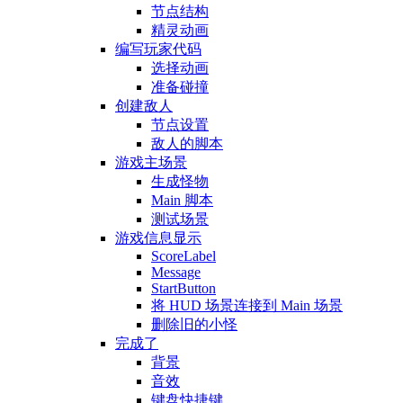
节点结构
精灵动画
编写玩家代码
选择动画
准备碰撞
创建敌人
节点设置
敌人的脚本
游戏主场景
生成怪物
Main 脚本
测试场景
游戏信息显示
ScoreLabel
Message
StartButton
将 HUD 场景连接到 Main 场景
删除旧的小怪
完成了
背景
音效
键盘快捷键