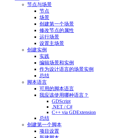
节点与场景
节点
场景
创建第一个场景
修改节点的属性
运行场景
设置主场景
创建实例
实践
编辑场景和实例
作为设计语言的场景实例
总结
脚本语言
可用的脚本语言
我应该使用哪种语言？
GDScript
.NET / C#
C++ via GDExtension
总结
创建第一个脚本
项目设置
新建脚本