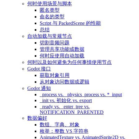
何时使用场景与脚本
匿名类型
命名的类型
Script 与 PackedScene 的性能
总结
自动加载与常规节点
切割音频问题
管理共享功能或数据
何时应使用自动加载
何时以及如何避免为任何事情使用节点
Godot 接口
获取对象引用
从对象访问数据或逻辑
Godot 通知
_process vs. _physics_process vs. *_input
_init vs. 初始化 vs. export
_ready vs. _enter_tree vs.
NOTIFICATION_PARENTED
数据偏好
数组、字典、对象
枚举：整数 VS 字符串
AnimatedTexture vs. AnimatedSprite2D vs.