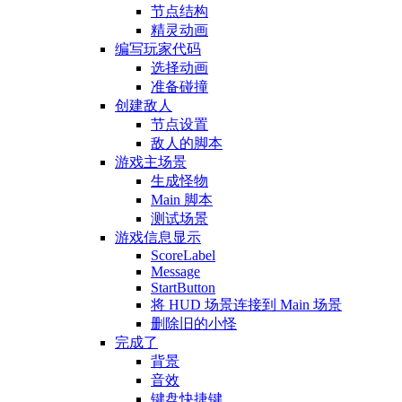
节点结构
精灵动画
编写玩家代码
选择动画
准备碰撞
创建敌人
节点设置
敌人的脚本
游戏主场景
生成怪物
Main 脚本
测试场景
游戏信息显示
ScoreLabel
Message
StartButton
将 HUD 场景连接到 Main 场景
删除旧的小怪
完成了
背景
音效
键盘快捷键