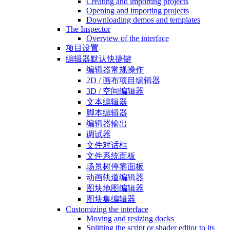
Creating and importing projects
Opening and importing projects
Downloading demos and templates
The Inspector
Overview of the interface
项目设置
编辑器默认快捷键
编辑器常规操作
2D / 画布项目编辑器
3D / 空间编辑器
文本编辑器
脚本编辑器
编辑器输出
调试器
文件对话框
文件系统面板
场景树停靠面板
动画轨道编辑器
图块地图编辑器
图块集编辑器
Customizing the interface
Moving and resizing docks
Splitting the script or shader editor to its