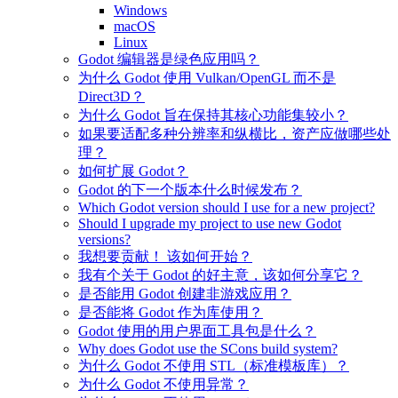
Windows
macOS
Linux
Godot 编辑器是绿色应用吗？
为什么 Godot 使用 Vulkan/OpenGL 而不是
Direct3D？
为什么 Godot 旨在保持其核心功能集较小？
如果要适配多种分辨率和纵横比，资产应做哪些处
理？
如何扩展 Godot？
Godot 的下一个版本什么时候发布？
Which Godot version should I use for a new project?
Should I upgrade my project to use new Godot
versions?
我想要贡献！ 该如何开始？
我有个关于 Godot 的好主意，该如何分享它？
是否能用 Godot 创建非游戏应用？
是否能将 Godot 作为库使用？
Godot 使用的用户界面工具包是什么？
Why does Godot use the SCons build system?
为什么 Godot 不使用 STL（标准模板库）？
为什么 Godot 不使用异常？