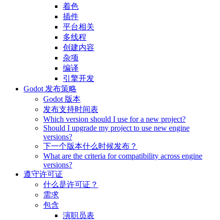
着色
插件
平台相关
多线程
创建内容
杂项
编译
引擎开发
Godot 发布策略
Godot 版本
发布支持时间表
Which version should I use for a new project?
Should I upgrade my project to use new engine
versions?
下一个版本什么时候发布？
What are the criteria for compatibility across engine
versions?
遵守许可证
什么是许可证？
需求
包含
演职员表