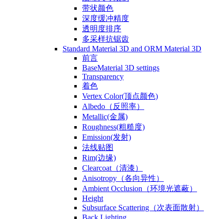
带状颜色
深度缓冲精度
透明度排序
多采样抗锯齿
Standard Material 3D and ORM Material 3D
前言
BaseMaterial 3D settings
Transparency
着色
Vertex Color(顶点颜色)
Albedo（反照率）
Metallic(金属)
Roughness(粗糙度)
Emission(发射)
法线贴图
Rim(边缘)
Clearcoat（清漆）
Anisotropy（各向异性）
Ambient Occlusion（环境光遮蔽）
Height
Subsurface Scattering（次表面散射）
Back Lighting