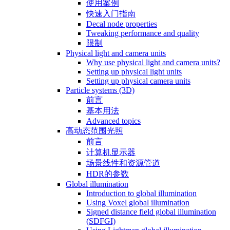
使用案例
快速入门指南
Decal node properties
Tweaking performance and quality
限制
Physical light and camera units
Why use physical light and camera units?
Setting up physical light units
Setting up physical camera units
Particle systems (3D)
前言
基本用法
Advanced topics
高动态范围光照
前言
计算机显示器
场景线性和资源管道
HDR的参数
Global illumination
Introduction to global illumination
Using Voxel global illumination
Signed distance field global illumination
(SDFGI)