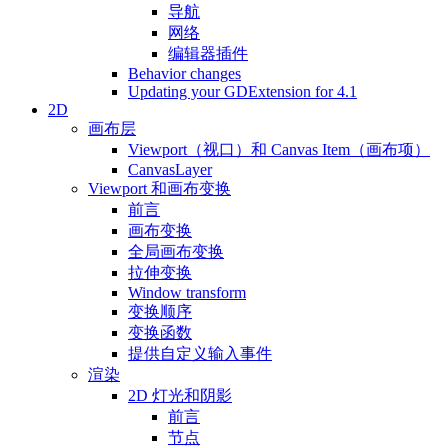
导航
网络
编辑器插件
Behavior changes
Updating your GDExtension for 4.1
2D
画布层
Viewport（视口）和 Canvas Item（画布项）
CanvasLayer
Viewport 和画布变换
前言
画布变换
全局画布变换
拉伸变换
Window transform
变换顺序
变换函数
提供自定义输入事件
渲染
2D 灯光和阴影
前言
节点