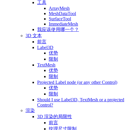
工具
ArrayMesh
MeshDataTool
SurfaceTool
ImmediateMesh
我应该使用哪一个？
3D 文本
前言
Label3D
优势
限制
TextMesh
优势
限制
Projected Label node (or any other Control)
优势
限制
Should I use Label3D, TextMesh or a projected
Control?
渲染
3D 渲染的局限性
前言
纹理尺寸限制