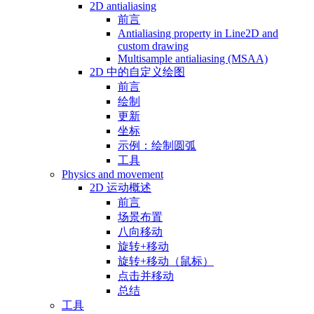
2D antialiasing
前言
Antialiasing property in Line2D and
custom drawing
Multisample antialiasing (MSAA)
2D 中的自定义绘图
前言
绘制
更新
坐标
示例：绘制圆弧
工具
Physics and movement
2D 运动概述
前言
场景布置
八向移动
旋转+移动
旋转+移动（鼠标）
点击并移动
总结
工具