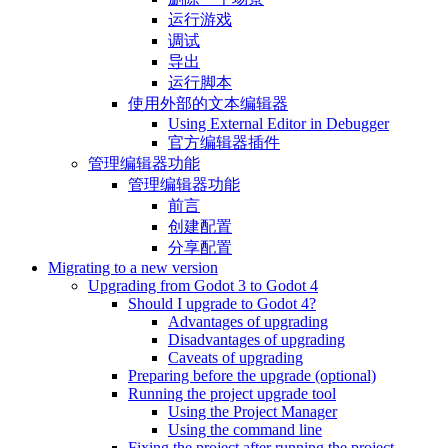
运行游戏
调试
导出
运行脚本
使用外部的文本编辑器
Using External Editor in Debugger
官方编辑器插件
管理编辑器功能
管理编辑器功能
前言
创建配置
分享配置
Migrating to a new version
Upgrading from Godot 3 to Godot 4
Should I upgrade to Godot 4?
Advantages of upgrading
Disadvantages of upgrading
Caveats of upgrading
Preparing before the upgrade (optional)
Running the project upgrade tool
Using the Project Manager
Using the command line
Fixing the project after running the project