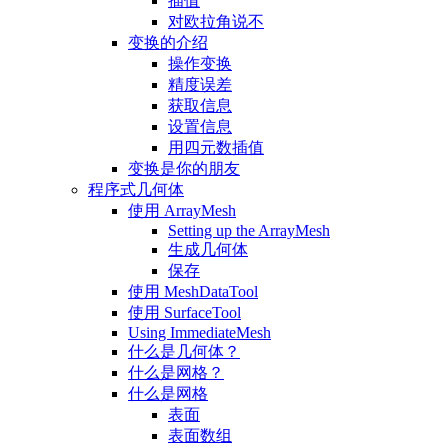
插值
对欧拉角说不
变换的介绍
操作变换
精度误差
获取信息
设置信息
用四元数插值
变换是你的朋友
程序式几何体
使用 ArrayMesh
Setting up the ArrayMesh
生成几何体
保存
使用 MeshDataTool
使用 SurfaceTool
Using ImmediateMesh
什么是几何体？
什么是网格？
什么是网格
表面
表面数组