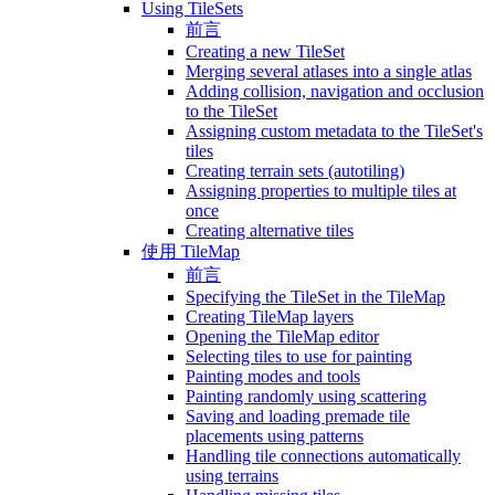
Using TileSets
前言
Creating a new TileSet
Merging several atlases into a single atlas
Adding collision, navigation and occlusion
to the TileSet
Assigning custom metadata to the TileSet's
tiles
Creating terrain sets (autotiling)
Assigning properties to multiple tiles at
once
Creating alternative tiles
使用 TileMap
前言
Specifying the TileSet in the TileMap
Creating TileMap layers
Opening the TileMap editor
Selecting tiles to use for painting
Painting modes and tools
Painting randomly using scattering
Saving and loading premade tile
placements using patterns
Handling tile connections automatically
using terrains