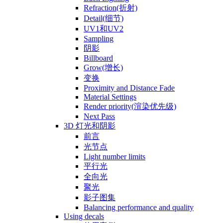
Refraction(折射)
Detail(细节)
UV1和UV2
Sampling
阴影
Billboard
Grow(增长)
变换
Proximity and Distance Fade
Material Settings
Render priority(渲染优先级)
Next Pass
3D 灯光和阴影
前言
光节点
Light number limits
平行光
全向光
聚光
影子图集
Balancing performance and quality
Using decals