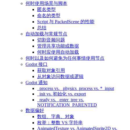
何时使用场景与脚本
匿名类型
命名的类型
Script 与 PackedScene 的性能
总结
自动加载与常规节点
切割音频问题
管理共享功能或数据
何时应使用自动加载
何时以及如何避免为任何事情使用节点
Godot 接口
获取对象引用
从对象访问数据或逻辑
Godot 通知
_process vs. _physics_process vs. *_input
_init vs. 初始化 vs. export
_ready vs. _enter_tree vs.
NOTIFICATION_PARENTED
数据偏好
数组、字典、对象
枚举：整数 VS 字符串
AnimatedTexture vs. AnimatedSprite2D vs.