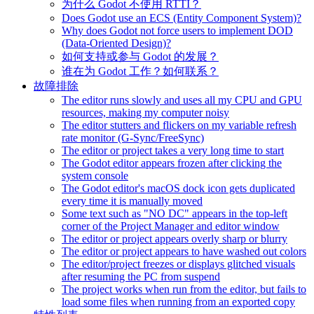
为什么 Godot 不使用 RTTI？
Does Godot use an ECS (Entity Component System)?
Why does Godot not force users to implement DOD
(Data-Oriented Design)?
如何支持或参与 Godot 的发展？
谁在为 Godot 工作？如何联系？
故障排除
The editor runs slowly and uses all my CPU and GPU
resources, making my computer noisy
The editor stutters and flickers on my variable refresh
rate monitor (G-Sync/FreeSync)
The editor or project takes a very long time to start
The Godot editor appears frozen after clicking the
system console
The Godot editor's macOS dock icon gets duplicated
every time it is manually moved
Some text such as "NO DC" appears in the top-left
corner of the Project Manager and editor window
The editor or project appears overly sharp or blurry
The editor or project appears to have washed out colors
The editor/project freezes or displays glitched visuals
after resuming the PC from suspend
The project works when run from the editor, but fails to
load some files when running from an exported copy