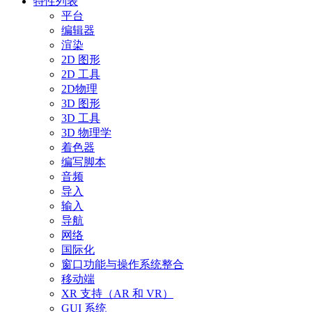
特性列表
平台
编辑器
渲染
2D 图形
2D 工具
2D物理
3D 图形
3D 工具
3D 物理学
着色器
编写脚本
音频
导入
输入
导航
网络
国际化
窗口功能与操作系统整合
移动端
XR 支持（AR 和 VR）
GUI 系统