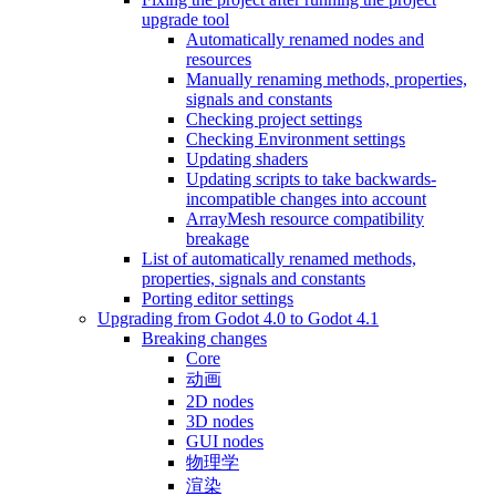
upgrade tool
Automatically renamed nodes and
resources
Manually renaming methods, properties,
signals and constants
Checking project settings
Checking Environment settings
Updating shaders
Updating scripts to take backwards-
incompatible changes into account
ArrayMesh resource compatibility
breakage
List of automatically renamed methods,
properties, signals and constants
Porting editor settings
Upgrading from Godot 4.0 to Godot 4.1
Breaking changes
Core
动画
2D nodes
3D nodes
GUI nodes
物理学
渲染