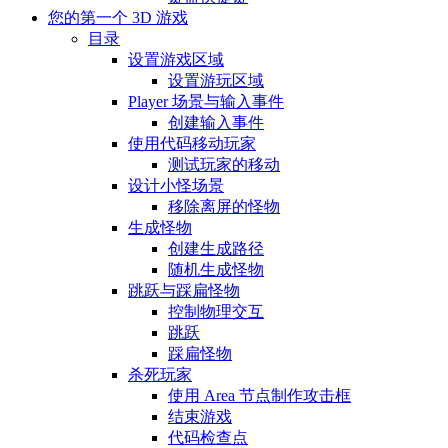
您的第一个 3D 游戏
目录
设置游戏区域
设置游玩区域
Player 场景与输入事件
创建输入事件
使用代码移动玩家
测试玩家的移动
设计小怪场景
移除离屏的怪物
生成怪物
创建生成路径
随机生成怪物
跳跃与踩扁怪物
控制物理交互
跳跃
踩扁怪物
杀死玩家
使用 Area 节点制作攻击框
结束游戏
代码检查点