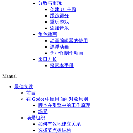
分数与重玩
创建 UI 主题
跟踪得分
重玩游戏
添加音乐
角色动画
动画编辑器的使用
漂浮动画
为小怪制作动画
来日方长
探索本手册
Manual
最佳实践
前言
在 Godot 中应用面向对象原则
脚本在引擎中的工作原理
场景
场景组织
如何有效地建立关系
选择节点树结构