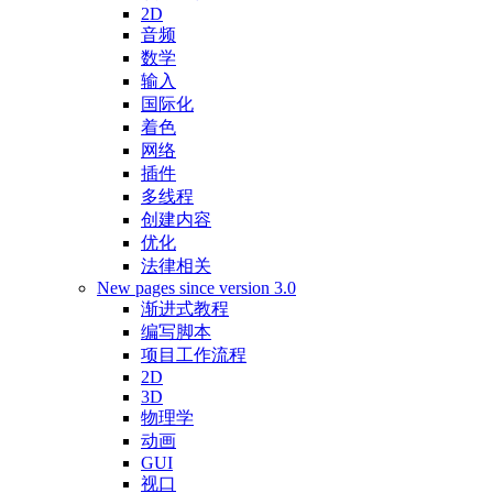
2D
音频
数学
输入
国际化
着色
网络
插件
多线程
创建内容
优化
法律相关
New pages since version 3.0
渐进式教程
编写脚本
项目工作流程
2D
3D
物理学
动画
GUI
视口