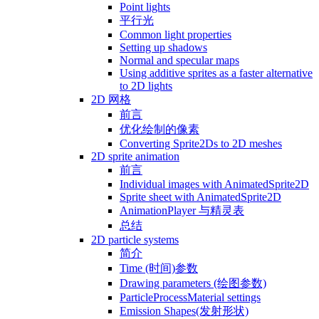
Point lights
平行光
Common light properties
Setting up shadows
Normal and specular maps
Using additive sprites as a faster alternative
to 2D lights
2D 网格
前言
优化绘制的像素
Converting Sprite2Ds to 2D meshes
2D sprite animation
前言
Individual images with AnimatedSprite2D
Sprite sheet with AnimatedSprite2D
AnimationPlayer 与精灵表
总结
2D particle systems
简介
Time (时间)参数
Drawing parameters (绘图参数)
ParticleProcessMaterial settings
Emission Shapes(发射形状)