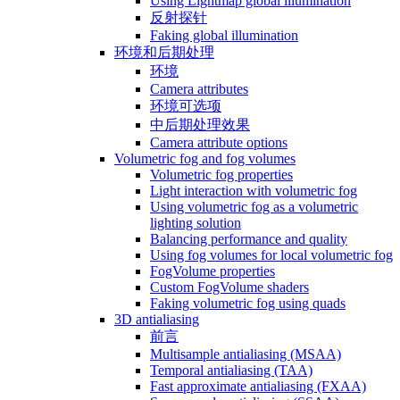
Using Lightmap global illumination
反射探针
Faking global illumination
环境和后期处理
环境
Camera attributes
环境可选项
中后期处理效果
Camera attribute options
Volumetric fog and fog volumes
Volumetric fog properties
Light interaction with volumetric fog
Using volumetric fog as a volumetric
lighting solution
Balancing performance and quality
Using fog volumes for local volumetric fog
FogVolume properties
Custom FogVolume shaders
Faking volumetric fog using quads
3D antialiasing
前言
Multisample antialiasing (MSAA)
Temporal antialiasing (TAA)
Fast approximate antialiasing (FXAA)