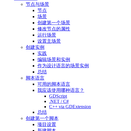
节点与场景
节点
场景
创建第一个场景
修改节点的属性
运行场景
设置主场景
创建实例
实践
编辑场景和实例
作为设计语言的场景实例
总结
脚本语言
可用的脚本语言
我应该使用哪种语言？
GDScript
.NET / C#
C++ via GDExtension
总结
创建第一个脚本
项目设置
新建脚本