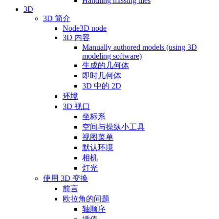
Handling missing tiles
3D
3D 简介
Node3D node
3D 内容
Manually authored models (using 3D
modeling software)
生成的几何体
即时几何体
3D 中的 2D
环境
3D 视口
坐标系
空间与操纵小工具
视图菜单
默认环境
相机
灯光
使用 3D 变换
前言
欧拉角的问题
轴顺序