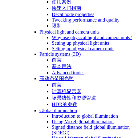
使用案例
快速入门指南
Decal node properties
Tweaking performance and quality
限制
Physical light and camera units
Why use physical light and camera units?
Setting up physical light units
Setting up physical camera units
Particle systems (3D)
前言
基本用法
Advanced topics
高动态范围光照
前言
计算机显示器
场景线性和资源管道
HDR的参数
Global illumination
Introduction to global illumination
Using Voxel global illumination
Signed distance field global illumination
(SDFGI)