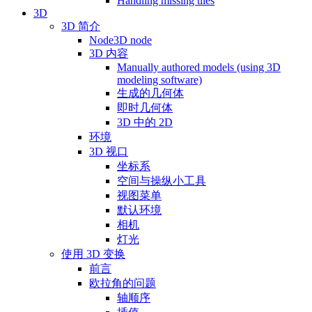
Handling missing tiles
3D
3D 简介
Node3D node
3D 内容
Manually authored models (using 3D
modeling software)
生成的几何体
即时几何体
3D 中的 2D
环境
3D 视口
坐标系
空间与操纵小工具
视图菜单
默认环境
相机
灯光
使用 3D 变换
前言
欧拉角的问题
轴顺序