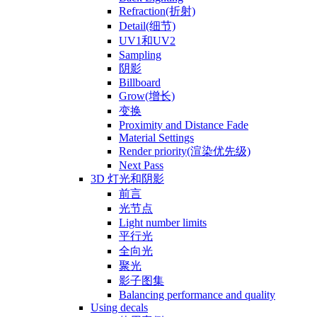
Refraction(折射)
Detail(细节)
UV1和UV2
Sampling
阴影
Billboard
Grow(增长)
变换
Proximity and Distance Fade
Material Settings
Render priority(渲染优先级)
Next Pass
3D 灯光和阴影
前言
光节点
Light number limits
平行光
全向光
聚光
影子图集
Balancing performance and quality
Using decals