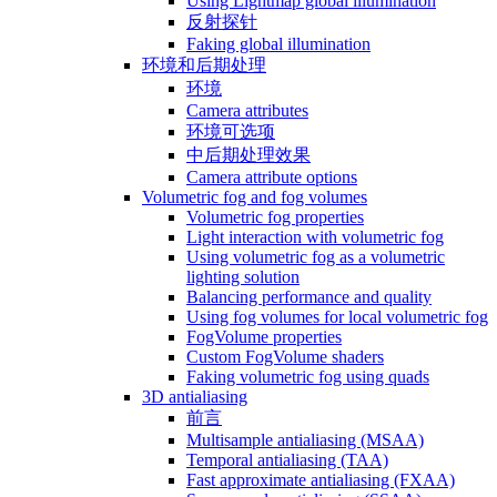
Using Lightmap global illumination
反射探针
Faking global illumination
环境和后期处理
环境
Camera attributes
环境可选项
中后期处理效果
Camera attribute options
Volumetric fog and fog volumes
Volumetric fog properties
Light interaction with volumetric fog
Using volumetric fog as a volumetric
lighting solution
Balancing performance and quality
Using fog volumes for local volumetric fog
FogVolume properties
Custom FogVolume shaders
Faking volumetric fog using quads
3D antialiasing
前言
Multisample antialiasing (MSAA)
Temporal antialiasing (TAA)
Fast approximate antialiasing (FXAA)