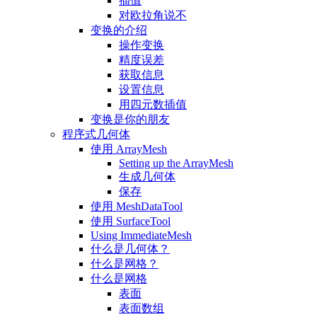
插值
对欧拉角说不
变换的介绍
操作变换
精度误差
获取信息
设置信息
用四元数插值
变换是你的朋友
程序式几何体
使用 ArrayMesh
Setting up the ArrayMesh
生成几何体
保存
使用 MeshDataTool
使用 SurfaceTool
Using ImmediateMesh
什么是几何体？
什么是网格？
什么是网格
表面
表面数组