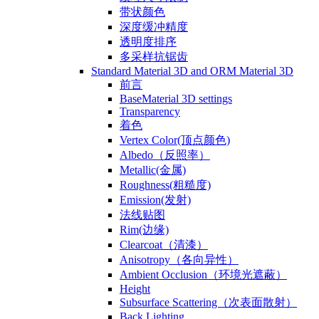
带状颜色
深度缓冲精度
透明度排序
多采样抗锯齿
Standard Material 3D and ORM Material 3D
前言
BaseMaterial 3D settings
Transparency
着色
Vertex Color(顶点颜色)
Albedo（反照率）
Metallic(金属)
Roughness(粗糙度)
Emission(发射)
法线贴图
Rim(边缘)
Clearcoat（清漆）
Anisotropy（各向异性）
Ambient Occlusion（环境光遮蔽）
Height
Subsurface Scattering（次表面散射）
Back Lighting