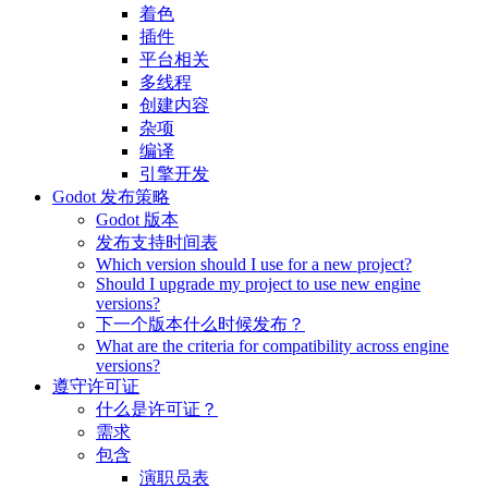
着色
插件
平台相关
多线程
创建内容
杂项
编译
引擎开发
Godot 发布策略
Godot 版本
发布支持时间表
Which version should I use for a new project?
Should I upgrade my project to use new engine
versions?
下一个版本什么时候发布？
What are the criteria for compatibility across engine
versions?
遵守许可证
什么是许可证？
需求
包含
演职员表