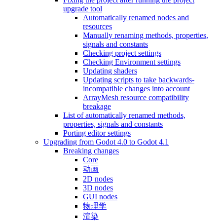
upgrade tool
Automatically renamed nodes and
resources
Manually renaming methods, properties,
signals and constants
Checking project settings
Checking Environment settings
Updating shaders
Updating scripts to take backwards-
incompatible changes into account
ArrayMesh resource compatibility
breakage
List of automatically renamed methods,
properties, signals and constants
Porting editor settings
Upgrading from Godot 4.0 to Godot 4.1
Breaking changes
Core
动画
2D nodes
3D nodes
GUI nodes
物理学
渲染