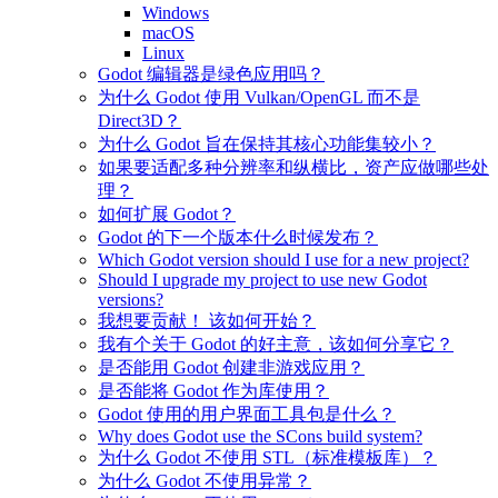
Windows
macOS
Linux
Godot 编辑器是绿色应用吗？
为什么 Godot 使用 Vulkan/OpenGL 而不是
Direct3D？
为什么 Godot 旨在保持其核心功能集较小？
如果要适配多种分辨率和纵横比，资产应做哪些处
理？
如何扩展 Godot？
Godot 的下一个版本什么时候发布？
Which Godot version should I use for a new project?
Should I upgrade my project to use new Godot
versions?
我想要贡献！ 该如何开始？
我有个关于 Godot 的好主意，该如何分享它？
是否能用 Godot 创建非游戏应用？
是否能将 Godot 作为库使用？
Godot 使用的用户界面工具包是什么？
Why does Godot use the SCons build system?
为什么 Godot 不使用 STL（标准模板库）？
为什么 Godot 不使用异常？