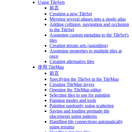
Using TileSets
前言
Creating a new TileSet
Merging several atlases into a single atlas
Adding collision, navigation and occlusion
to the TileSet
Assigning custom metadata to the TileSet's
tiles
Creating terrain sets (autotiling)
Assigning properties to multiple tiles at
once
Creating alternative tiles
使用 TileMap
前言
Specifying the TileSet in the TileMap
Creating TileMap layers
Opening the TileMap editor
Selecting tiles to use for painting
Painting modes and tools
Painting randomly using scattering
Saving and loading premade tile
placements using patterns
Handling tile connections automatically
using terrains