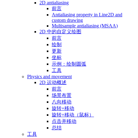
2D antialiasing
前言
Antialiasing property in Line2D and
custom drawing
Multisample antialiasing (MSAA)
2D 中的自定义绘图
前言
绘制
更新
坐标
示例：绘制圆弧
工具
Physics and movement
2D 运动概述
前言
场景布置
八向移动
旋转+移动
旋转+移动（鼠标）
点击并移动
总结
工具