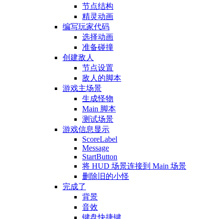
节点结构
精灵动画
编写玩家代码
选择动画
准备碰撞
创建敌人
节点设置
敌人的脚本
游戏主场景
生成怪物
Main 脚本
测试场景
游戏信息显示
ScoreLabel
Message
StartButton
将 HUD 场景连接到 Main 场景
删除旧的小怪
完成了
背景
音效
键盘快捷键