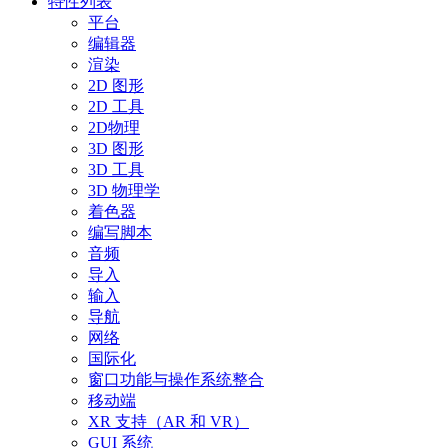
特性列表
平台
编辑器
渲染
2D 图形
2D 工具
2D物理
3D 图形
3D 工具
3D 物理学
着色器
编写脚本
音频
导入
输入
导航
网络
国际化
窗口功能与操作系统整合
移动端
XR 支持（AR 和 VR）
GUI 系统