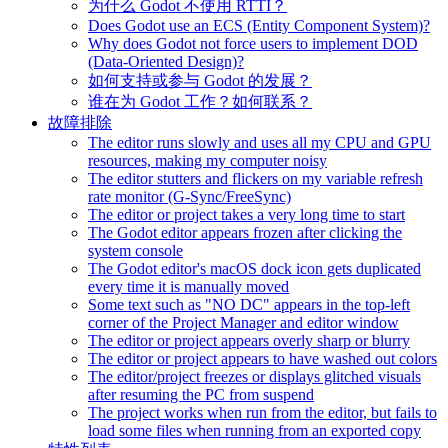
为什么 Godot 不使用 RTTI？
Does Godot use an ECS (Entity Component System)?
Why does Godot not force users to implement DOD
(Data-Oriented Design)?
如何支持或参与 Godot 的发展？
谁在为 Godot 工作？如何联系？
故障排除
The editor runs slowly and uses all my CPU and GPU
resources, making my computer noisy
The editor stutters and flickers on my variable refresh
rate monitor (G-Sync/FreeSync)
The editor or project takes a very long time to start
The Godot editor appears frozen after clicking the
system console
The Godot editor's macOS dock icon gets duplicated
every time it is manually moved
Some text such as "NO DC" appears in the top-left
corner of the Project Manager and editor window
The editor or project appears overly sharp or blurry
The editor or project appears to have washed out colors
The editor/project freezes or displays glitched visuals
after resuming the PC from suspend
The project works when run from the editor, but fails to
load some files when running from an exported copy