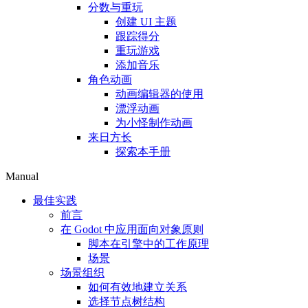
分数与重玩
创建 UI 主题
跟踪得分
重玩游戏
添加音乐
角色动画
动画编辑器的使用
漂浮动画
为小怪制作动画
来日方长
探索本手册
Manual
最佳实践
前言
在 Godot 中应用面向对象原则
脚本在引擎中的工作原理
场景
场景组织
如何有效地建立关系
选择节点树结构