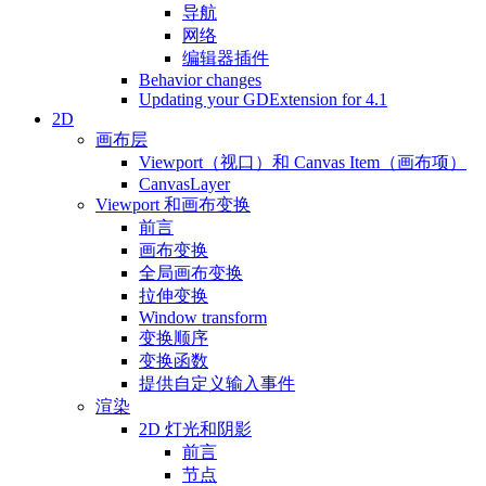
导航
网络
编辑器插件
Behavior changes
Updating your GDExtension for 4.1
2D
画布层
Viewport（视口）和 Canvas Item（画布项）
CanvasLayer
Viewport 和画布变换
前言
画布变换
全局画布变换
拉伸变换
Window transform
变换顺序
变换函数
提供自定义输入事件
渲染
2D 灯光和阴影
前言
节点