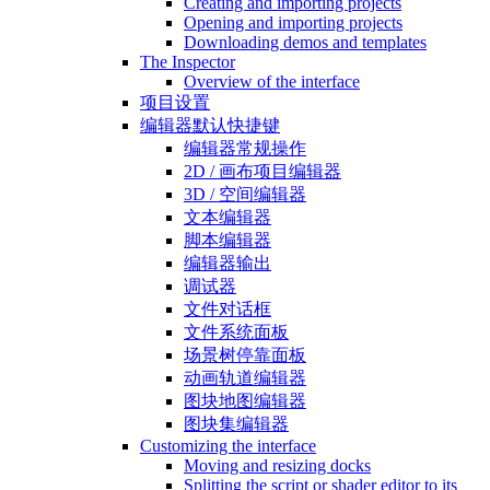
Creating and importing projects
Opening and importing projects
Downloading demos and templates
The Inspector
Overview of the interface
项目设置
编辑器默认快捷键
编辑器常规操作
2D / 画布项目编辑器
3D / 空间编辑器
文本编辑器
脚本编辑器
编辑器输出
调试器
文件对话框
文件系统面板
场景树停靠面板
动画轨道编辑器
图块地图编辑器
图块集编辑器
Customizing the interface
Moving and resizing docks
Splitting the script or shader editor to its