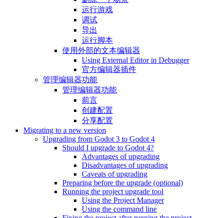
运行游戏
调试
导出
运行脚本
使用外部的文本编辑器
Using External Editor in Debugger
官方编辑器插件
管理编辑器功能
管理编辑器功能
前言
创建配置
分享配置
Migrating to a new version
Upgrading from Godot 3 to Godot 4
Should I upgrade to Godot 4?
Advantages of upgrading
Disadvantages of upgrading
Caveats of upgrading
Preparing before the upgrade (optional)
Running the project upgrade tool
Using the Project Manager
Using the command line
Fixing the project after running the project