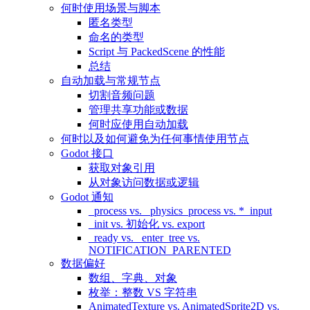
何时使用场景与脚本
匿名类型
命名的类型
Script 与 PackedScene 的性能
总结
自动加载与常规节点
切割音频问题
管理共享功能或数据
何时应使用自动加载
何时以及如何避免为任何事情使用节点
Godot 接口
获取对象引用
从对象访问数据或逻辑
Godot 通知
_process vs. _physics_process vs. *_input
_init vs. 初始化 vs. export
_ready vs. _enter_tree vs.
NOTIFICATION_PARENTED
数据偏好
数组、字典、对象
枚举：整数 VS 字符串
AnimatedTexture vs. AnimatedSprite2D vs.