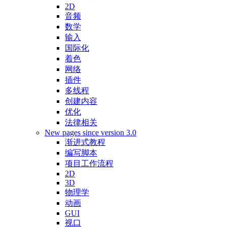
2D
音频
数学
输入
国际化
着色
网络
插件
多线程
创建内容
优化
法律相关
New pages since version 3.0
渐进式教程
编写脚本
项目工作流程
2D
3D
物理学
动画
GUI
视口