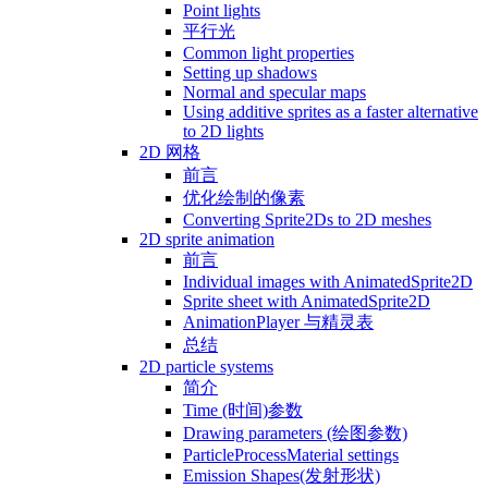
Point lights
平行光
Common light properties
Setting up shadows
Normal and specular maps
Using additive sprites as a faster alternative
to 2D lights
2D 网格
前言
优化绘制的像素
Converting Sprite2Ds to 2D meshes
2D sprite animation
前言
Individual images with AnimatedSprite2D
Sprite sheet with AnimatedSprite2D
AnimationPlayer 与精灵表
总结
2D particle systems
简介
Time (时间)参数
Drawing parameters (绘图参数)
ParticleProcessMaterial settings
Emission Shapes(发射形状)