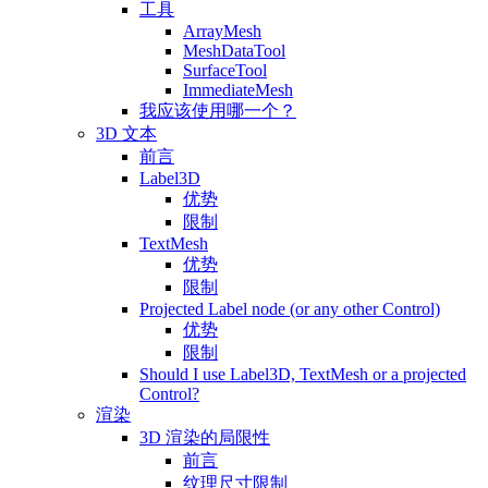
工具
ArrayMesh
MeshDataTool
SurfaceTool
ImmediateMesh
我应该使用哪一个？
3D 文本
前言
Label3D
优势
限制
TextMesh
优势
限制
Projected Label node (or any other Control)
优势
限制
Should I use Label3D, TextMesh or a projected
Control?
渲染
3D 渲染的局限性
前言
纹理尺寸限制