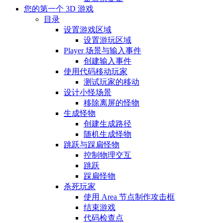
您的第一个 3D 游戏
目录
设置游戏区域
设置游玩区域
Player 场景与输入事件
创建输入事件
使用代码移动玩家
测试玩家的移动
设计小怪场景
移除离屏的怪物
生成怪物
创建生成路径
随机生成怪物
跳跃与踩扁怪物
控制物理交互
跳跃
踩扁怪物
杀死玩家
使用 Area 节点制作攻击框
结束游戏
代码检查点