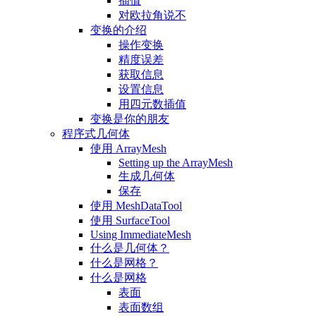
插值
对欧拉角说不
变换的介绍
操作变换
精度误差
获取信息
设置信息
用四元数插值
变换是你的朋友
程序式几何体
使用 ArrayMesh
Setting up the ArrayMesh
生成几何体
保存
使用 MeshDataTool
使用 SurfaceTool
Using ImmediateMesh
什么是几何体？
什么是网格？
什么是网格
表面
表面数组