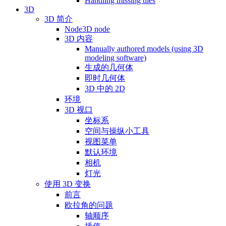
Handling missing tiles
3D
3D 简介
Node3D node
3D 内容
Manually authored models (using 3D
modeling software)
生成的几何体
即时几何体
3D 中的 2D
环境
3D 视口
坐标系
空间与操纵小工具
视图菜单
默认环境
相机
灯光
使用 3D 变换
前言
欧拉角的问题
轴顺序