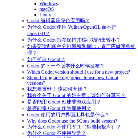
Windows
macOS
Linux
Godot 编辑器是绿色应用吗？
为什么 Godot 使用 Vulkan/OpenGL 而不是
Direct3D？
为什么 Godot 旨在保持其核心功能集较小？
如果要适配多种分辨率和纵横比，资产应做哪些处
理？
如何扩展 Godot？
Godot 的下一个版本什么时候发布？
Which Godot version should I use for a new project?
Should I upgrade my project to use new Godot
versions?
我想要贡献！ 该如何开始？
我有个关于 Godot 的好主意，该如何分享它？
是否能用 Godot 创建非游戏应用？
是否能将 Godot 作为库使用？
Godot 使用的用户界面工具包是什么？
Why does Godot use the SCons build system?
为什么 Godot 不使用 STL（标准模板库）？
为什么 Godot 不使用异常？