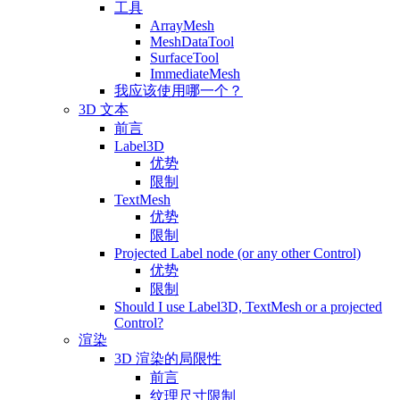
工具
ArrayMesh
MeshDataTool
SurfaceTool
ImmediateMesh
我应该使用哪一个？
3D 文本
前言
Label3D
优势
限制
TextMesh
优势
限制
Projected Label node (or any other Control)
优势
限制
Should I use Label3D, TextMesh or a projected
Control?
渲染
3D 渲染的局限性
前言
纹理尺寸限制