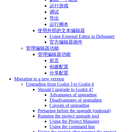
运行游戏
调试
导出
运行脚本
使用外部的文本编辑器
Using External Editor in Debugger
官方编辑器插件
管理编辑器功能
管理编辑器功能
前言
创建配置
分享配置
Migrating to a new version
Upgrading from Godot 3 to Godot 4
Should I upgrade to Godot 4?
Advantages of upgrading
Disadvantages of upgrading
Caveats of upgrading
Preparing before the upgrade (optional)
Running the project upgrade tool
Using the Project Manager
Using the command line
Fixing the project after running the project