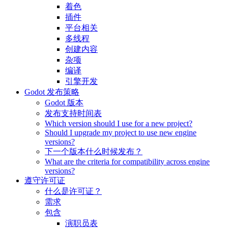
着色
插件
平台相关
多线程
创建内容
杂项
编译
引擎开发
Godot 发布策略
Godot 版本
发布支持时间表
Which version should I use for a new project?
Should I upgrade my project to use new engine
versions?
下一个版本什么时候发布？
What are the criteria for compatibility across engine
versions?
遵守许可证
什么是许可证？
需求
包含
演职员表