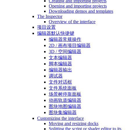
Creating and importing projects
Opening and importing projects
Downloading demos and templates
The Inspector
Overview of the interface
项目设置
编辑器默认快捷键
编辑器常规操作
2D / 画布项目编辑器
3D / 空间编辑器
文本编辑器
脚本编辑器
编辑器输出
调试器
文件对话框
文件系统面板
场景树停靠面板
动画轨道编辑器
图块地图编辑器
图块集编辑器
Customizing the interface
Moving and resizing docks
Splitting the script or shader editor to its