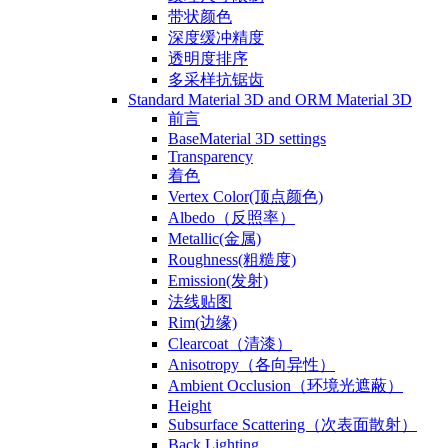
带状颜色
深度缓冲精度
透明度排序
多采样抗锯齿
Standard Material 3D and ORM Material 3D
前言
BaseMaterial 3D settings
Transparency
着色
Vertex Color(顶点颜色)
Albedo（反照率）
Metallic(金属)
Roughness(粗糙度)
Emission(发射)
法线贴图
Rim(边缘)
Clearcoat（清漆）
Anisotropy（各向异性）
Ambient Occlusion（环境光遮蔽）
Height
Subsurface Scattering（次表面散射）
Back Lighting