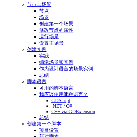
节点与场景
节点
场景
创建第一个场景
修改节点的属性
运行场景
设置主场景
创建实例
实践
编辑场景和实例
作为设计语言的场景实例
总结
脚本语言
可用的脚本语言
我应该使用哪种语言？
GDScript
.NET / C#
C++ via GDExtension
总结
创建第一个脚本
项目设置
新建脚本