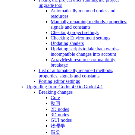
upgrade tool
Automatically renamed nodes and
resources
Manually renaming methods, properties,
signals and constants
Checking project settings
Checking Environment settings
Updating shaders
Updating scripts to take backwards-
incompatible changes into account
ArrayMesh resource compatibility
breakage
List of automatically renamed methods,
properties, signals and constants
Porting editor settings
Upgrading from Godot 4.0 to Godot 4.1
Breaking changes
Core
动画
2D nodes
3D nodes
GUI nodes
物理学
渲染