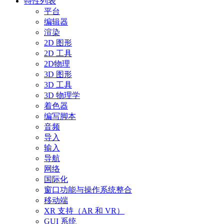
特性列表
平台
编辑器
渲染
2D 图形
2D 工具
2D物理
3D 图形
3D 工具
3D 物理学
着色器
编写脚本
音频
导入
输入
导航
网络
国际化
窗口功能与操作系统整合
移动端
XR 支持（AR 和 VR）
GUI 系统