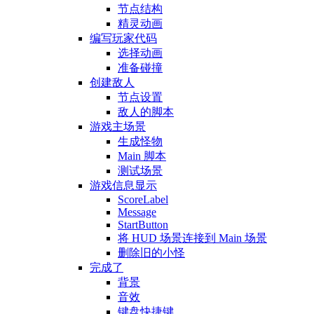
节点结构
精灵动画
编写玩家代码
选择动画
准备碰撞
创建敌人
节点设置
敌人的脚本
游戏主场景
生成怪物
Main 脚本
测试场景
游戏信息显示
ScoreLabel
Message
StartButton
将 HUD 场景连接到 Main 场景
删除旧的小怪
完成了
背景
音效
键盘快捷键