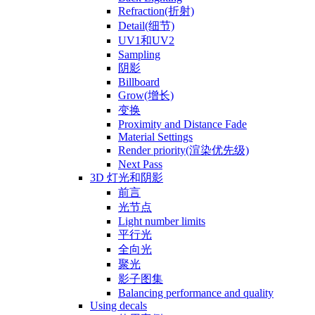
Refraction(折射)
Detail(细节)
UV1和UV2
Sampling
阴影
Billboard
Grow(增长)
变换
Proximity and Distance Fade
Material Settings
Render priority(渲染优先级)
Next Pass
3D 灯光和阴影
前言
光节点
Light number limits
平行光
全向光
聚光
影子图集
Balancing performance and quality
Using decals