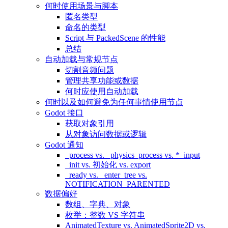
何时使用场景与脚本
匿名类型
命名的类型
Script 与 PackedScene 的性能
总结
自动加载与常规节点
切割音频问题
管理共享功能或数据
何时应使用自动加载
何时以及如何避免为任何事情使用节点
Godot 接口
获取对象引用
从对象访问数据或逻辑
Godot 通知
_process vs. _physics_process vs. *_input
_init vs. 初始化 vs. export
_ready vs. _enter_tree vs.
NOTIFICATION_PARENTED
数据偏好
数组、字典、对象
枚举：整数 VS 字符串
AnimatedTexture vs. AnimatedSprite2D vs.