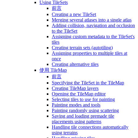
Using TileSets
前言
Creating a new TileSet
Merging several atlases into a single atlas
Adding collision, navigation and occlusion
to the TileSet
Assigning custom metadata to the TileSet's
tiles
Creating terrain sets (autotiling)
Assigning properties to multiple tiles at
once
Creating alternative tiles
使用 TileMap
前言
Specifying the TileSet in the TileMap
Creating TileMap layers
Opening the TileMap editor
Selecting tiles to use for painting
Painting modes and tools
Painting randomly using scattering
Saving and loading premade tile
placements using patterns
Handling tile connections automatically
using terrains