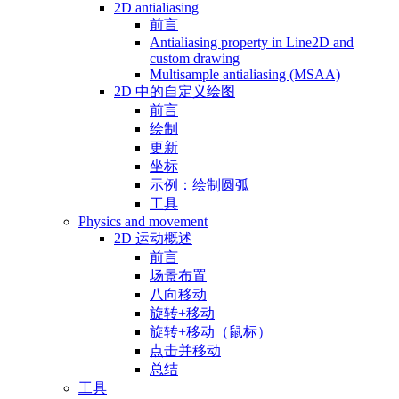
2D antialiasing
前言
Antialiasing property in Line2D and
custom drawing
Multisample antialiasing (MSAA)
2D 中的自定义绘图
前言
绘制
更新
坐标
示例：绘制圆弧
工具
Physics and movement
2D 运动概述
前言
场景布置
八向移动
旋转+移动
旋转+移动（鼠标）
点击并移动
总结
工具