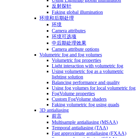
Using Lightmap global illumination
反射探针
Faking global illumination
环境和后期处理
环境
Camera attributes
环境可选项
中后期处理效果
Camera attribute options
Volumetric fog and fog volumes
Volumetric fog properties
Light interaction with volumetric fog
Using volumetric fog as a volumetric
lighting solution
Balancing performance and quality
Using fog volumes for local volumetric fog
FogVolume properties
Custom FogVolume shaders
Faking volumetric fog using quads
3D antialiasing
前言
Multisample antialiasing (MSAA)
Temporal antialiasing (TAA)
Fast approximate antialiasing (FXAA)