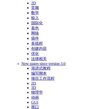
2D
音频
数学
输入
国际化
着色
网络
插件
多线程
创建内容
优化
法律相关
New pages since version 3.0
渐进式教程
编写脚本
项目工作流程
2D
3D
物理学
动画
GUI
视口