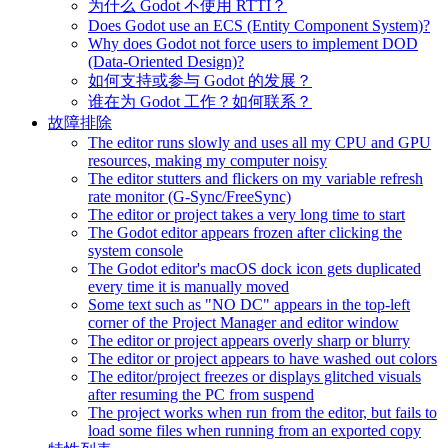
为什么 Godot 不使用 RTTI？
Does Godot use an ECS (Entity Component System)?
Why does Godot not force users to implement DOD
(Data-Oriented Design)?
如何支持或参与 Godot 的发展？
谁在为 Godot 工作？如何联系？
故障排除
The editor runs slowly and uses all my CPU and GPU
resources, making my computer noisy
The editor stutters and flickers on my variable refresh
rate monitor (G-Sync/FreeSync)
The editor or project takes a very long time to start
The Godot editor appears frozen after clicking the
system console
The Godot editor's macOS dock icon gets duplicated
every time it is manually moved
Some text such as "NO DC" appears in the top-left
corner of the Project Manager and editor window
The editor or project appears overly sharp or blurry
The editor or project appears to have washed out colors
The editor/project freezes or displays glitched visuals
after resuming the PC from suspend
The project works when run from the editor, but fails to
load some files when running from an exported copy