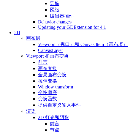
导航
网络
编辑器插件
Behavior changes
Updating your GDExtension for 4.1
2D
画布层
Viewport（视口）和 Canvas Item（画布项）
CanvasLayer
Viewport 和画布变换
前言
画布变换
全局画布变换
拉伸变换
Window transform
变换顺序
变换函数
提供自定义输入事件
渲染
2D 灯光和阴影
前言
节点