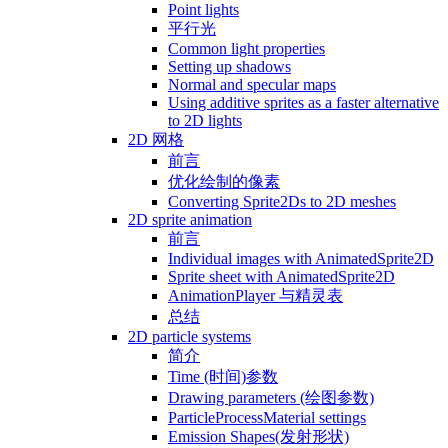
Point lights
平行光
Common light properties
Setting up shadows
Normal and specular maps
Using additive sprites as a faster alternative
to 2D lights
2D 网格
前言
优化绘制的像素
Converting Sprite2Ds to 2D meshes
2D sprite animation
前言
Individual images with AnimatedSprite2D
Sprite sheet with AnimatedSprite2D
AnimationPlayer 与精灵表
总结
2D particle systems
简介
Time (时间)参数
Drawing parameters (绘图参数)
ParticleProcessMaterial settings
Emission Shapes(发射形状)