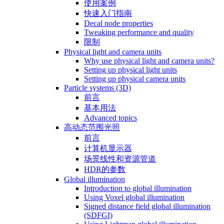
使用案例
快速入门指南
Decal node properties
Tweaking performance and quality
限制
Physical light and camera units
Why use physical light and camera units?
Setting up physical light units
Setting up physical camera units
Particle systems (3D)
前言
基本用法
Advanced topics
高动态范围光照
前言
计算机显示器
场景线性和资源管道
HDR的参数
Global illumination
Introduction to global illumination
Using Voxel global illumination
Signed distance field global illumination
(SDFGI)