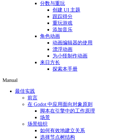
分数与重玩
创建 UI 主题
跟踪得分
重玩游戏
添加音乐
角色动画
动画编辑器的使用
漂浮动画
为小怪制作动画
来日方长
探索本手册
Manual
最佳实践
前言
在 Godot 中应用面向对象原则
脚本在引擎中的工作原理
场景
场景组织
如何有效地建立关系
选择节点树结构