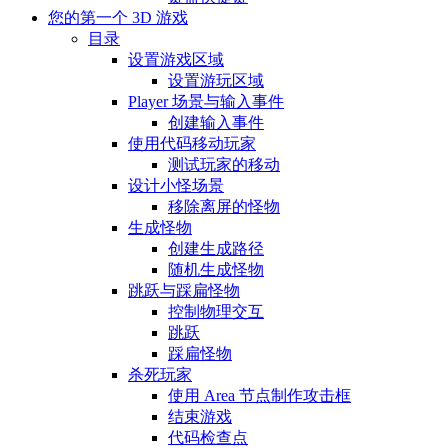
您的第一个 3D 游戏
目录
设置游戏区域
设置游玩区域
Player 场景与输入事件
创建输入事件
使用代码移动玩家
测试玩家的移动
设计小怪场景
移除离屏的怪物
生成怪物
创建生成路径
随机生成怪物
跳跃与踩扁怪物
控制物理交互
跳跃
踩扁怪物
杀死玩家
使用 Area 节点制作攻击框
结束游戏
代码检查点