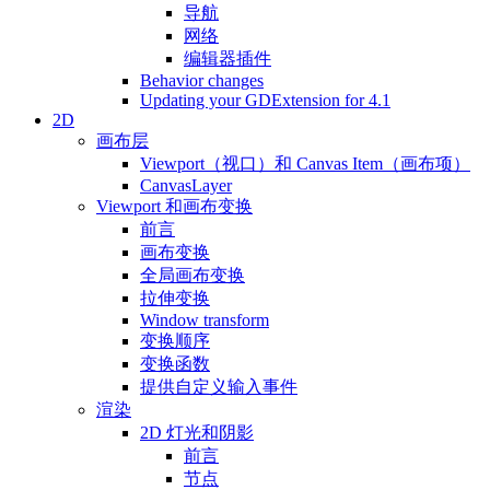
导航
网络
编辑器插件
Behavior changes
Updating your GDExtension for 4.1
2D
画布层
Viewport（视口）和 Canvas Item（画布项）
CanvasLayer
Viewport 和画布变换
前言
画布变换
全局画布变换
拉伸变换
Window transform
变换顺序
变换函数
提供自定义输入事件
渲染
2D 灯光和阴影
前言
节点