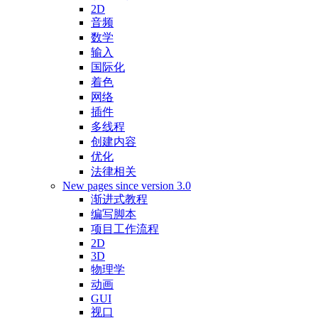
2D
音频
数学
输入
国际化
着色
网络
插件
多线程
创建内容
优化
法律相关
New pages since version 3.0
渐进式教程
编写脚本
项目工作流程
2D
3D
物理学
动画
GUI
视口