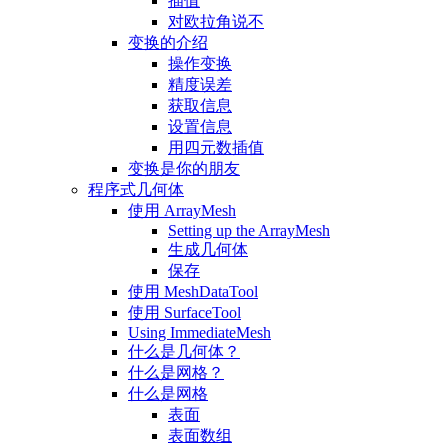
插值
对欧拉角说不
变换的介绍
操作变换
精度误差
获取信息
设置信息
用四元数插值
变换是你的朋友
程序式几何体
使用 ArrayMesh
Setting up the ArrayMesh
生成几何体
保存
使用 MeshDataTool
使用 SurfaceTool
Using ImmediateMesh
什么是几何体？
什么是网格？
什么是网格
表面
表面数组