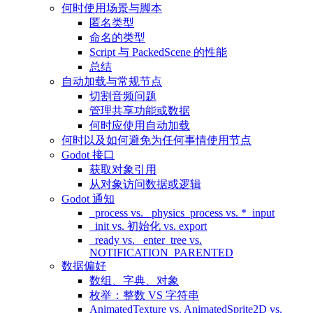
何时使用场景与脚本
匿名类型
命名的类型
Script 与 PackedScene 的性能
总结
自动加载与常规节点
切割音频问题
管理共享功能或数据
何时应使用自动加载
何时以及如何避免为任何事情使用节点
Godot 接口
获取对象引用
从对象访问数据或逻辑
Godot 通知
_process vs. _physics_process vs. *_input
_init vs. 初始化 vs. export
_ready vs. _enter_tree vs.
NOTIFICATION_PARENTED
数据偏好
数组、字典、对象
枚举：整数 VS 字符串
AnimatedTexture vs. AnimatedSprite2D vs.