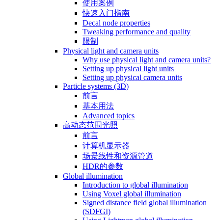
使用案例
快速入门指南
Decal node properties
Tweaking performance and quality
限制
Physical light and camera units
Why use physical light and camera units?
Setting up physical light units
Setting up physical camera units
Particle systems (3D)
前言
基本用法
Advanced topics
高动态范围光照
前言
计算机显示器
场景线性和资源管道
HDR的参数
Global illumination
Introduction to global illumination
Using Voxel global illumination
Signed distance field global illumination
(SDFGI)