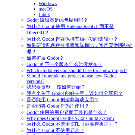
Windows
macOS
Linux
Godot 编辑器是绿色应用吗？
为什么 Godot 使用 Vulkan/OpenGL 而不是
Direct3D？
为什么 Godot 旨在保持其核心功能集较小？
如果要适配多种分辨率和纵横比，资产应做哪些处
理？
如何扩展 Godot？
Godot 的下一个版本什么时候发布？
Which Godot version should I use for a new project?
Should I upgrade my project to use new Godot
versions?
我想要贡献！ 该如何开始？
我有个关于 Godot 的好主意，该如何分享它？
是否能用 Godot 创建非游戏应用？
是否能将 Godot 作为库使用？
Godot 使用的用户界面工具包是什么？
Why does Godot use the SCons build system?
为什么 Godot 不使用 STL（标准模板库）？
为什么 Godot 不使用异常？