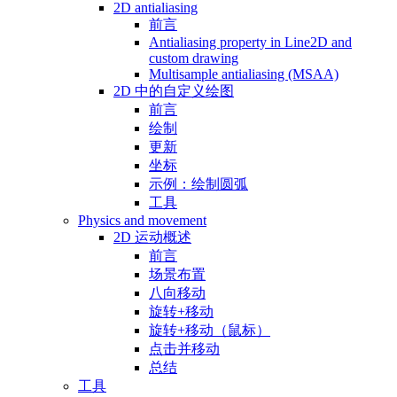
2D antialiasing
前言
Antialiasing property in Line2D and
custom drawing
Multisample antialiasing (MSAA)
2D 中的自定义绘图
前言
绘制
更新
坐标
示例：绘制圆弧
工具
Physics and movement
2D 运动概述
前言
场景布置
八向移动
旋转+移动
旋转+移动（鼠标）
点击并移动
总结
工具