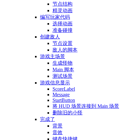
节点结构
精灵动画
编写玩家代码
选择动画
准备碰撞
创建敌人
节点设置
敌人的脚本
游戏主场景
生成怪物
Main 脚本
测试场景
游戏信息显示
ScoreLabel
Message
StartButton
将 HUD 场景连接到 Main 场景
删除旧的小怪
完成了
背景
音效
键盘快捷键