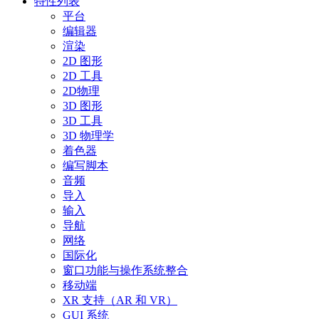
特性列表
平台
编辑器
渲染
2D 图形
2D 工具
2D物理
3D 图形
3D 工具
3D 物理学
着色器
编写脚本
音频
导入
输入
导航
网络
国际化
窗口功能与操作系统整合
移动端
XR 支持（AR 和 VR）
GUI 系统