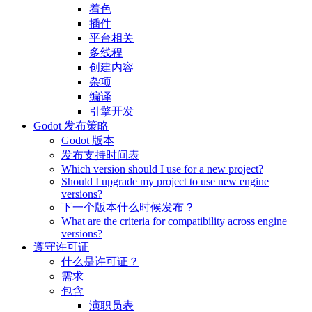
着色
插件
平台相关
多线程
创建内容
杂项
编译
引擎开发
Godot 发布策略
Godot 版本
发布支持时间表
Which version should I use for a new project?
Should I upgrade my project to use new engine
versions?
下一个版本什么时候发布？
What are the criteria for compatibility across engine
versions?
遵守许可证
什么是许可证？
需求
包含
演职员表