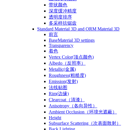
带状颜色
深度缓冲精度
透明度排序
多采样抗锯齿
Standard Material 3D and ORM Material 3D
前言
BaseMaterial 3D settings
Transparency
着色
Vertex Color(顶点颜色)
Albedo（反照率）
Metallic(金属)
Roughness(粗糙度)
Emission(发射)
法线贴图
Rim(边缘)
Clearcoat（清漆）
Anisotropy（各向异性）
Ambient Occlusion（环境光遮蔽）
Height
Subsurface Scattering（次表面散射）
Back Lighting