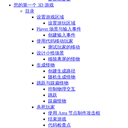
您的第一个 3D 游戏
目录
设置游戏区域
设置游玩区域
Player 场景与输入事件
创建输入事件
使用代码移动玩家
测试玩家的移动
设计小怪场景
移除离屏的怪物
生成怪物
创建生成路径
随机生成怪物
跳跃与踩扁怪物
控制物理交互
跳跃
踩扁怪物
杀死玩家
使用 Area 节点制作攻击框
结束游戏
代码检查点