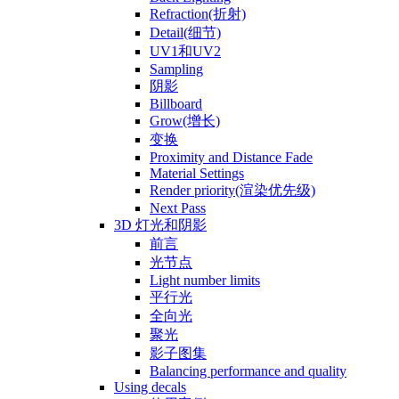
Refraction(折射)
Detail(细节)
UV1和UV2
Sampling
阴影
Billboard
Grow(增长)
变换
Proximity and Distance Fade
Material Settings
Render priority(渲染优先级)
Next Pass
3D 灯光和阴影
前言
光节点
Light number limits
平行光
全向光
聚光
影子图集
Balancing performance and quality
Using decals