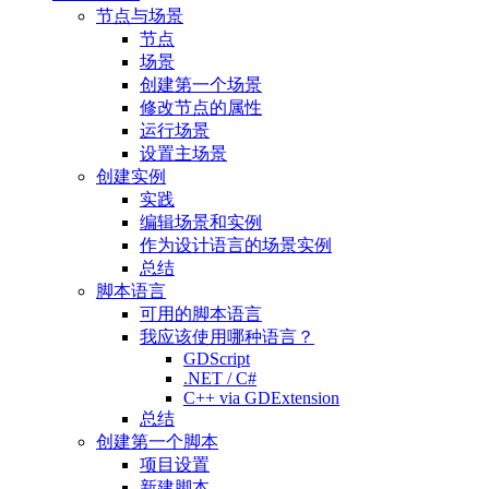
节点与场景
节点
场景
创建第一个场景
修改节点的属性
运行场景
设置主场景
创建实例
实践
编辑场景和实例
作为设计语言的场景实例
总结
脚本语言
可用的脚本语言
我应该使用哪种语言？
GDScript
.NET / C#
C++ via GDExtension
总结
创建第一个脚本
项目设置
新建脚本