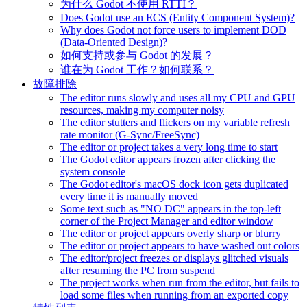
为什么 Godot 不使用 RTTI？
Does Godot use an ECS (Entity Component System)?
Why does Godot not force users to implement DOD
(Data-Oriented Design)?
如何支持或参与 Godot 的发展？
谁在为 Godot 工作？如何联系？
故障排除
The editor runs slowly and uses all my CPU and GPU
resources, making my computer noisy
The editor stutters and flickers on my variable refresh
rate monitor (G-Sync/FreeSync)
The editor or project takes a very long time to start
The Godot editor appears frozen after clicking the
system console
The Godot editor's macOS dock icon gets duplicated
every time it is manually moved
Some text such as "NO DC" appears in the top-left
corner of the Project Manager and editor window
The editor or project appears overly sharp or blurry
The editor or project appears to have washed out colors
The editor/project freezes or displays glitched visuals
after resuming the PC from suspend
The project works when run from the editor, but fails to
load some files when running from an exported copy