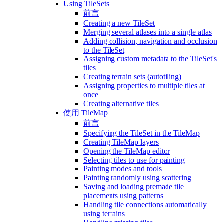
Using TileSets
前言
Creating a new TileSet
Merging several atlases into a single atlas
Adding collision, navigation and occlusion
to the TileSet
Assigning custom metadata to the TileSet's
tiles
Creating terrain sets (autotiling)
Assigning properties to multiple tiles at
once
Creating alternative tiles
使用 TileMap
前言
Specifying the TileSet in the TileMap
Creating TileMap layers
Opening the TileMap editor
Selecting tiles to use for painting
Painting modes and tools
Painting randomly using scattering
Saving and loading premade tile
placements using patterns
Handling tile connections automatically
using terrains