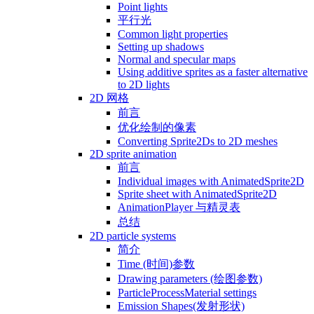
Point lights
平行光
Common light properties
Setting up shadows
Normal and specular maps
Using additive sprites as a faster alternative
to 2D lights
2D 网格
前言
优化绘制的像素
Converting Sprite2Ds to 2D meshes
2D sprite animation
前言
Individual images with AnimatedSprite2D
Sprite sheet with AnimatedSprite2D
AnimationPlayer 与精灵表
总结
2D particle systems
简介
Time (时间)参数
Drawing parameters (绘图参数)
ParticleProcessMaterial settings
Emission Shapes(发射形状)