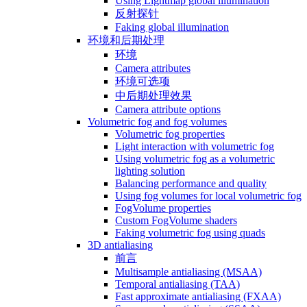
Using Lightmap global illumination
反射探针
Faking global illumination
环境和后期处理
环境
Camera attributes
环境可选项
中后期处理效果
Camera attribute options
Volumetric fog and fog volumes
Volumetric fog properties
Light interaction with volumetric fog
Using volumetric fog as a volumetric
lighting solution
Balancing performance and quality
Using fog volumes for local volumetric fog
FogVolume properties
Custom FogVolume shaders
Faking volumetric fog using quads
3D antialiasing
前言
Multisample antialiasing (MSAA)
Temporal antialiasing (TAA)
Fast approximate antialiasing (FXAA)