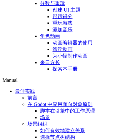
分数与重玩
创建 UI 主题
跟踪得分
重玩游戏
添加音乐
角色动画
动画编辑器的使用
漂浮动画
为小怪制作动画
来日方长
探索本手册
Manual
最佳实践
前言
在 Godot 中应用面向对象原则
脚本在引擎中的工作原理
场景
场景组织
如何有效地建立关系
选择节点树结构