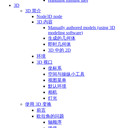
Handling missing tiles
3D
3D 简介
Node3D node
3D 内容
Manually authored models (using 3D
modeling software)
生成的几何体
即时几何体
3D 中的 2D
环境
3D 视口
坐标系
空间与操纵小工具
视图菜单
默认环境
相机
灯光
使用 3D 变换
前言
欧拉角的问题
轴顺序