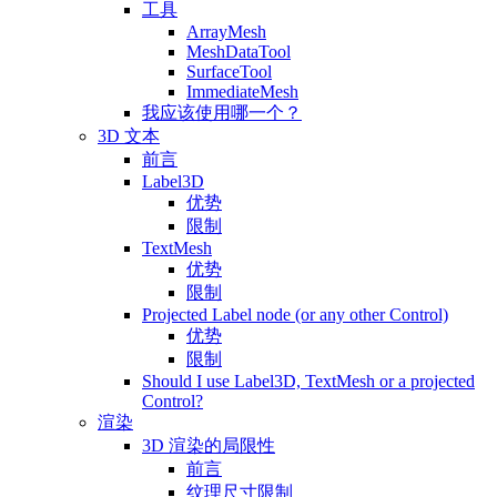
工具
ArrayMesh
MeshDataTool
SurfaceTool
ImmediateMesh
我应该使用哪一个？
3D 文本
前言
Label3D
优势
限制
TextMesh
优势
限制
Projected Label node (or any other Control)
优势
限制
Should I use Label3D, TextMesh or a projected
Control?
渲染
3D 渲染的局限性
前言
纹理尺寸限制