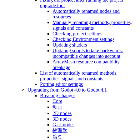
upgrade tool
Automatically renamed nodes and
resources
Manually renaming methods, properties,
signals and constants
Checking project settings
Checking Environment settings
Updating shaders
Updating scripts to take backwards-
incompatible changes into account
ArrayMesh resource compatibility
breakage
List of automatically renamed methods,
properties, signals and constants
Porting editor settings
Upgrading from Godot 4.0 to Godot 4.1
Breaking changes
Core
动画
2D nodes
3D nodes
GUI nodes
物理学
渲染