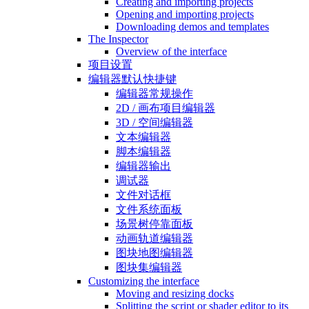
Creating and importing projects
Opening and importing projects
Downloading demos and templates
The Inspector
Overview of the interface
项目设置
编辑器默认快捷键
编辑器常规操作
2D / 画布项目编辑器
3D / 空间编辑器
文本编辑器
脚本编辑器
编辑器输出
调试器
文件对话框
文件系统面板
场景树停靠面板
动画轨道编辑器
图块地图编辑器
图块集编辑器
Customizing the interface
Moving and resizing docks
Splitting the script or shader editor to its