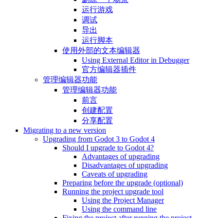
运行游戏
调试
导出
运行脚本
使用外部的文本编辑器
Using External Editor in Debugger
官方编辑器插件
管理编辑器功能
管理编辑器功能
前言
创建配置
分享配置
Migrating to a new version
Upgrading from Godot 3 to Godot 4
Should I upgrade to Godot 4?
Advantages of upgrading
Disadvantages of upgrading
Caveats of upgrading
Preparing before the upgrade (optional)
Running the project upgrade tool
Using the Project Manager
Using the command line
Fixing the project after running the project