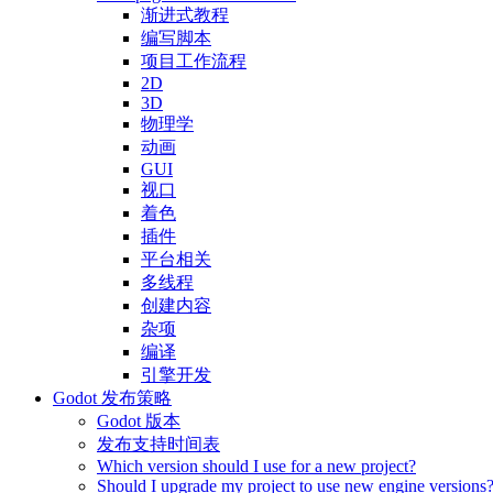
渐进式教程
编写脚本
项目工作流程
2D
3D
物理学
动画
GUI
视口
着色
插件
平台相关
多线程
创建内容
杂项
编译
引擎开发
Godot 发布策略
Godot 版本
发布支持时间表
Which version should I use for a new project?
Should I upgrade my project to use new engine versions