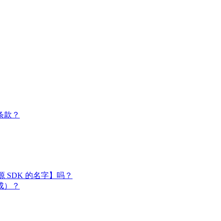
条款？
闭源 SDK 的名字】吗？
成）？