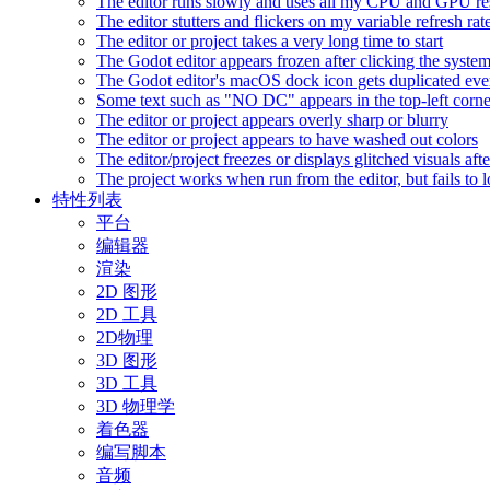
The editor runs slowly and uses all my CPU and GPU r
The editor stutters and flickers on my variable refresh r
The editor or project takes a very long time to start
The Godot editor appears frozen after clicking the syste
The Godot editor's macOS dock icon gets duplicated eve
Some text such as "NO DC" appears in the top-left corn
The editor or project appears overly sharp or blurry
The editor or project appears to have washed out colors
The editor/project freezes or displays glitched visuals a
The project works when run from the editor, but fails to
特性列表
平台
编辑器
渲染
2D 图形
2D 工具
2D物理
3D 图形
3D 工具
3D 物理学
着色器
编写脚本
音频