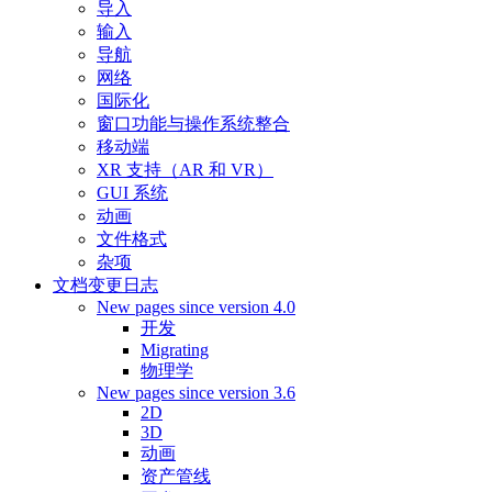
导入
输入
导航
网络
国际化
窗口功能与操作系统整合
移动端
XR 支持（AR 和 VR）
GUI 系统
动画
文件格式
杂项
文档变更日志
New pages since version 4.0
开发
Migrating
物理学
New pages since version 3.6
2D
3D
动画
资产管线