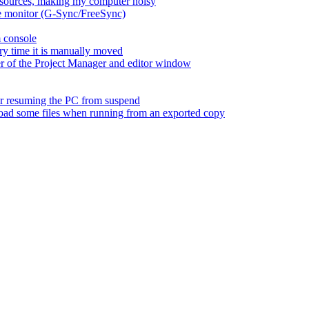
esources, making my computer noisy
ate monitor (G-Sync/FreeSync)
m console
ry time it is manually moved
er of the Project Manager and editor window
fter resuming the PC from suspend
 load some files when running from an exported copy