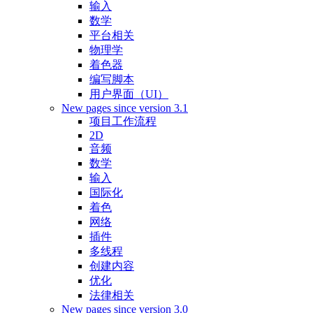
输入
数学
平台相关
物理学
着色器
编写脚本
用户界面（UI）
New pages since version 3.1
项目工作流程
2D
音频
数学
输入
国际化
着色
网络
插件
多线程
创建内容
优化
法律相关
New pages since version 3.0