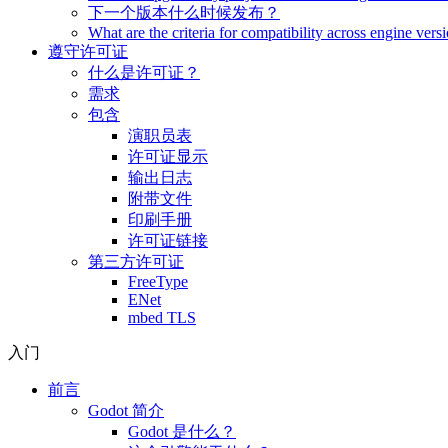
下一个版本什么时候发布？
What are the criteria for compatibility across engine vers
遵守许可证
什么是许可证？
需求
包含
演职员表
许可证显示
输出日志
附带文件
印刷手册
许可证链接
第三方许可证
FreeType
ENet
mbed TLS
入门
前言
Godot 简介
Godot 是什么？