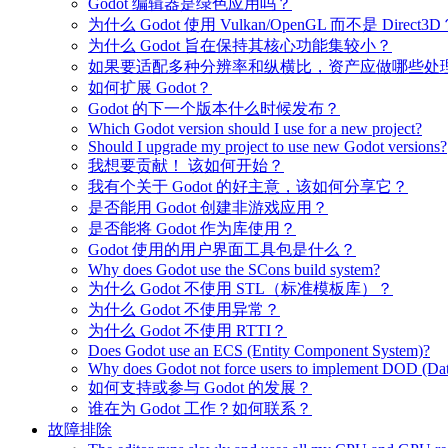
Godot 编辑器是绿色应用吗？
为什么 Godot 使用 Vulkan/OpenGL 而不是 Direct3D
为什么 Godot 旨在保持其核心功能集较小？
如果要适配多种分辨率和纵横比，资产应做哪些处
如何扩展 Godot？
Godot 的下一个版本什么时候发布？
Which Godot version should I use for a new project?
Should I upgrade my project to use new Godot versions?
我想要贡献！ 该如何开始？
我有个关于 Godot 的好主意，该如何分享它？
是否能用 Godot 创建非游戏应用？
是否能将 Godot 作为库使用？
Godot 使用的用户界面工具包是什么？
Why does Godot use the SCons build system?
为什么 Godot 不使用 STL（标准模板库）？
为什么 Godot 不使用异常？
为什么 Godot 不使用 RTTI？
Does Godot use an ECS (Entity Component System)?
Why does Godot not force users to implement DOD (Dat
如何支持或参与 Godot 的发展？
谁在为 Godot 工作？如何联系？
故障排除