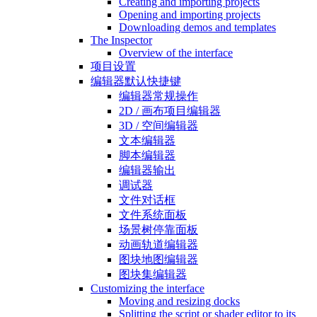
Creating and importing projects
Opening and importing projects
Downloading demos and templates
The Inspector
Overview of the interface
项目设置
编辑器默认快捷键
编辑器常规操作
2D / 画布项目编辑器
3D / 空间编辑器
文本编辑器
脚本编辑器
编辑器输出
调试器
文件对话框
文件系统面板
场景树停靠面板
动画轨道编辑器
图块地图编辑器
图块集编辑器
Customizing the interface
Moving and resizing docks
Splitting the script or shader editor to its