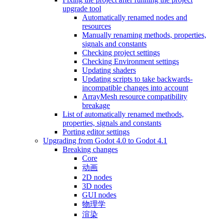
upgrade tool
Automatically renamed nodes and
resources
Manually renaming methods, properties,
signals and constants
Checking project settings
Checking Environment settings
Updating shaders
Updating scripts to take backwards-
incompatible changes into account
ArrayMesh resource compatibility
breakage
List of automatically renamed methods,
properties, signals and constants
Porting editor settings
Upgrading from Godot 4.0 to Godot 4.1
Breaking changes
Core
动画
2D nodes
3D nodes
GUI nodes
物理学
渲染