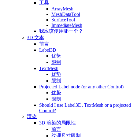
工具
ArrayMesh
MeshDataTool
SurfaceTool
ImmediateMesh
我应该使用哪一个？
3D 文本
前言
Label3D
优势
限制
TextMesh
优势
限制
Projected Label node (or any other Control)
优势
限制
Should I use Label3D, TextMesh or a projected
Control?
渲染
3D 渲染的局限性
前言
纹理尺寸限制