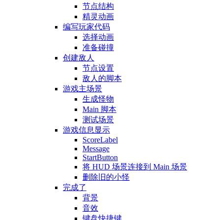
节点结构
精灵动画
编写玩家代码
选择动画
准备碰撞
创建敌人
节点设置
敌人的脚本
游戏主场景
生成怪物
Main 脚本
测试场景
游戏信息显示
ScoreLabel
Message
StartButton
将 HUD 场景连接到 Main 场景
删除旧的小怪
完成了
背景
音效
键盘快捷键