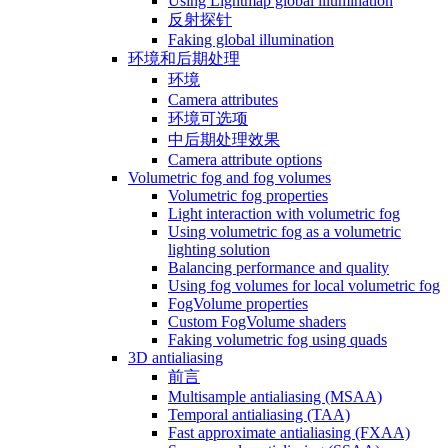
Using Lightmap global illumination
反射探针
Faking global illumination
环境和后期处理
环境
Camera attributes
环境可选项
中后期处理效果
Camera attribute options
Volumetric fog and fog volumes
Volumetric fog properties
Light interaction with volumetric fog
Using volumetric fog as a volumetric
lighting solution
Balancing performance and quality
Using fog volumes for local volumetric fog
FogVolume properties
Custom FogVolume shaders
Faking volumetric fog using quads
3D antialiasing
前言
Multisample antialiasing (MSAA)
Temporal antialiasing (TAA)
Fast approximate antialiasing (FXAA)