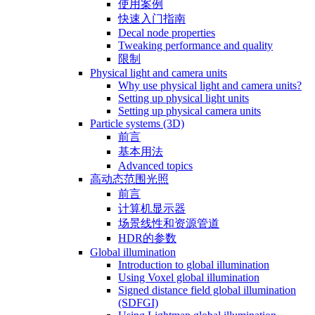
使用案例
快速入门指南
Decal node properties
Tweaking performance and quality
限制
Physical light and camera units
Why use physical light and camera units?
Setting up physical light units
Setting up physical camera units
Particle systems (3D)
前言
基本用法
Advanced topics
高动态范围光照
前言
计算机显示器
场景线性和资源管道
HDR的参数
Global illumination
Introduction to global illumination
Using Voxel global illumination
Signed distance field global illumination
(SDFGI)