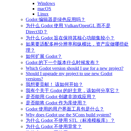
Windows
macOS
Linux
Godot 编辑器是绿色应用吗？
为什么 Godot 使用 Vulkan/OpenGL 而不是
Direct3D？
为什么 Godot 旨在保持其核心功能集较小？
如果要适配多种分辨率和纵横比，资产应做哪些处
理？
如何扩展 Godot？
Godot 的下一个版本什么时候发布？
Which Godot version should I use for a new project?
Should I upgrade my project to use new Godot
versions?
我想要贡献！ 该如何开始？
我有个关于 Godot 的好主意，该如何分享它？
是否能用 Godot 创建非游戏应用？
是否能将 Godot 作为库使用？
Godot 使用的用户界面工具包是什么？
Why does Godot use the SCons build system?
为什么 Godot 不使用 STL（标准模板库）？
为什么 Godot 不使用异常？