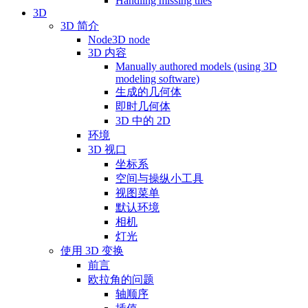
Handling missing tiles
3D
3D 简介
Node3D node
3D 内容
Manually authored models (using 3D
modeling software)
生成的几何体
即时几何体
3D 中的 2D
环境
3D 视口
坐标系
空间与操纵小工具
视图菜单
默认环境
相机
灯光
使用 3D 变换
前言
欧拉角的问题
轴顺序