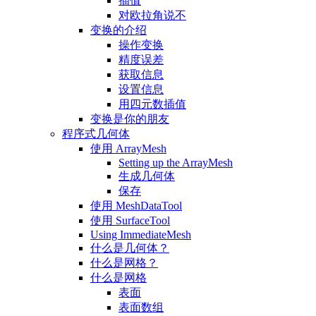
插值
对欧拉角说不
变换的介绍
操作变换
精度误差
获取信息
设置信息
用四元数插值
变换是你的朋友
程序式几何体
使用 ArrayMesh
Setting up the ArrayMesh
生成几何体
保存
使用 MeshDataTool
使用 SurfaceTool
Using ImmediateMesh
什么是几何体？
什么是网格？
什么是网格
表面
表面数组