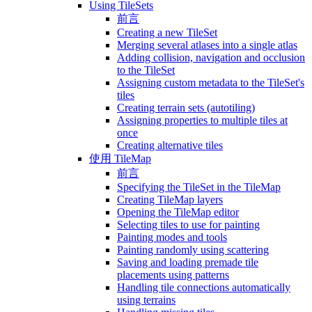
Using TileSets
前言
Creating a new TileSet
Merging several atlases into a single atlas
Adding collision, navigation and occlusion
to the TileSet
Assigning custom metadata to the TileSet's
tiles
Creating terrain sets (autotiling)
Assigning properties to multiple tiles at
once
Creating alternative tiles
使用 TileMap
前言
Specifying the TileSet in the TileMap
Creating TileMap layers
Opening the TileMap editor
Selecting tiles to use for painting
Painting modes and tools
Painting randomly using scattering
Saving and loading premade tile
placements using patterns
Handling tile connections automatically
using terrains