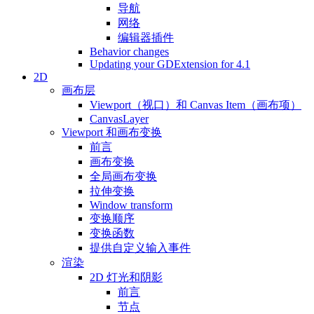
导航
网络
编辑器插件
Behavior changes
Updating your GDExtension for 4.1
2D
画布层
Viewport（视口）和 Canvas Item（画布项）
CanvasLayer
Viewport 和画布变换
前言
画布变换
全局画布变换
拉伸变换
Window transform
变换顺序
变换函数
提供自定义输入事件
渲染
2D 灯光和阴影
前言
节点