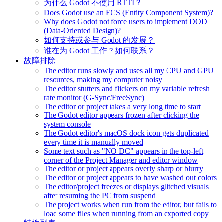
为什么 Godot 不使用 RTTI？
Does Godot use an ECS (Entity Component System)?
Why does Godot not force users to implement DOD
(Data-Oriented Design)?
如何支持或参与 Godot 的发展？
谁在为 Godot 工作？如何联系？
故障排除
The editor runs slowly and uses all my CPU and GPU
resources, making my computer noisy
The editor stutters and flickers on my variable refresh
rate monitor (G-Sync/FreeSync)
The editor or project takes a very long time to start
The Godot editor appears frozen after clicking the
system console
The Godot editor's macOS dock icon gets duplicated
every time it is manually moved
Some text such as "NO DC" appears in the top-left
corner of the Project Manager and editor window
The editor or project appears overly sharp or blurry
The editor or project appears to have washed out colors
The editor/project freezes or displays glitched visuals
after resuming the PC from suspend
The project works when run from the editor, but fails to
load some files when running from an exported copy