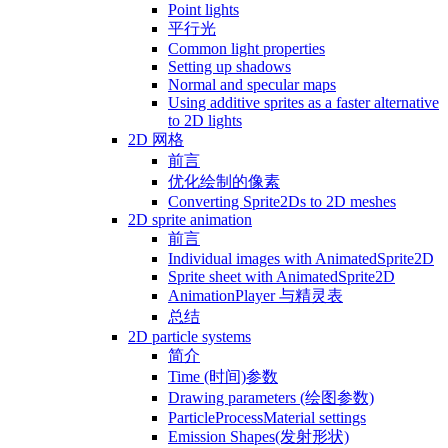
Point lights
平行光
Common light properties
Setting up shadows
Normal and specular maps
Using additive sprites as a faster alternative
to 2D lights
2D 网格
前言
优化绘制的像素
Converting Sprite2Ds to 2D meshes
2D sprite animation
前言
Individual images with AnimatedSprite2D
Sprite sheet with AnimatedSprite2D
AnimationPlayer 与精灵表
总结
2D particle systems
简介
Time (时间)参数
Drawing parameters (绘图参数)
ParticleProcessMaterial settings
Emission Shapes(发射形状)