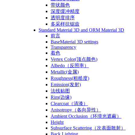
带状颜色
深度缓冲精度
透明度排序
多采样抗锯齿
Standard Material 3D and ORM Material 3D
前言
BaseMaterial 3D settings
Transparency
着色
Vertex Color(顶点颜色)
Albedo（反照率）
Metallic(金属)
Roughness(粗糙度)
Emission(发射)
法线贴图
Rim(边缘)
Clearcoat（清漆）
Anisotropy（各向异性）
Ambient Occlusion（环境光遮蔽）
Height
Subsurface Scattering（次表面散射）
Back Lighting