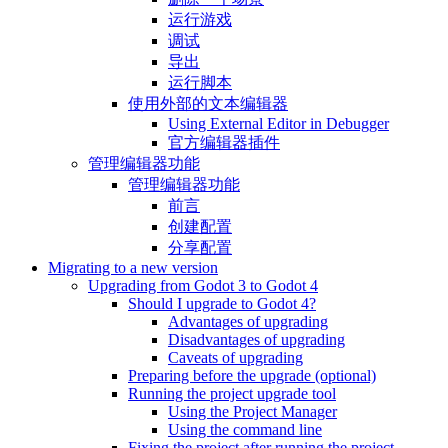
运行游戏
调试
导出
运行脚本
使用外部的文本编辑器
Using External Editor in Debugger
官方编辑器插件
管理编辑器功能
管理编辑器功能
前言
创建配置
分享配置
Migrating to a new version
Upgrading from Godot 3 to Godot 4
Should I upgrade to Godot 4?
Advantages of upgrading
Disadvantages of upgrading
Caveats of upgrading
Preparing before the upgrade (optional)
Running the project upgrade tool
Using the Project Manager
Using the command line
Fixing the project after running the project