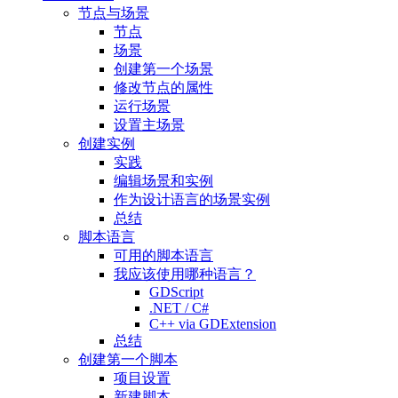
节点与场景
节点
场景
创建第一个场景
修改节点的属性
运行场景
设置主场景
创建实例
实践
编辑场景和实例
作为设计语言的场景实例
总结
脚本语言
可用的脚本语言
我应该使用哪种语言？
GDScript
.NET / C#
C++ via GDExtension
总结
创建第一个脚本
项目设置
新建脚本