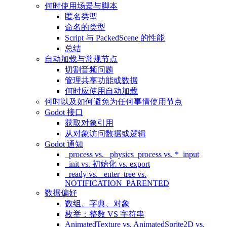
何时使用场景与脚本
匿名类型
命名的类型
Script 与 PackedScene 的性能
总结
自动加载与常规节点
切割音频问题
管理共享功能或数据
何时应使用自动加载
何时以及如何避免为任何事情使用节点
Godot 接口
获取对象引用
从对象访问数据或逻辑
Godot 通知
_process vs. _physics_process vs. *_input
_init vs. 初始化 vs. export
_ready vs. _enter_tree vs.
NOTIFICATION_PARENTED
数据偏好
数组、字典、对象
枚举：整数 VS 字符串
AnimatedTexture vs. AnimatedSprite2D vs.