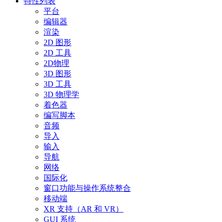
特性列表
平台
编辑器
渲染
2D 图形
2D 工具
2D物理
3D 图形
3D 工具
3D 物理学
着色器
编写脚本
音频
导入
输入
导航
网络
国际化
窗口功能与操作系统整合
移动端
XR 支持（AR 和 VR）
GUI 系统