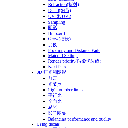
Refraction(折射)
Detail(细节)
UV1和UV2
Sampling
阴影
Billboard
Grow(增长)
变换
Proximity and Distance Fade
Material Settings
Render priority(渲染优先级)
Next Pass
3D 灯光和阴影
前言
光节点
Light number limits
平行光
全向光
聚光
影子图集
Balancing performance and quality
Using decals