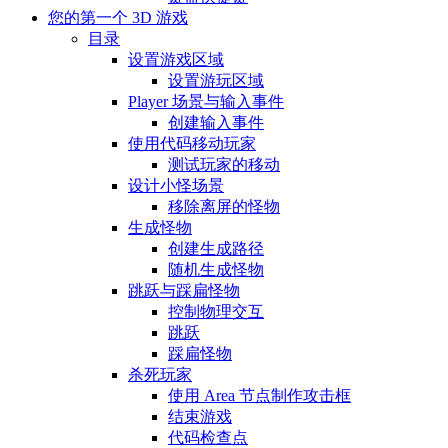
您的第一个 3D 游戏
目录
设置游戏区域
设置游玩区域
Player 场景与输入事件
创建输入事件
使用代码移动玩家
测试玩家的移动
设计小怪场景
移除离屏的怪物
生成怪物
创建生成路径
随机生成怪物
跳跃与踩扁怪物
控制物理交互
跳跃
踩扁怪物
杀死玩家
使用 Area 节点制作攻击框
结束游戏
代码检查点