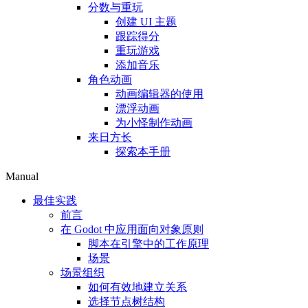
分数与重玩
创建 UI 主题
跟踪得分
重玩游戏
添加音乐
角色动画
动画编辑器的使用
漂浮动画
为小怪制作动画
来日方长
探索本手册
Manual
最佳实践
前言
在 Godot 中应用面向对象原则
脚本在引擎中的工作原理
场景
场景组织
如何有效地建立关系
选择节点树结构