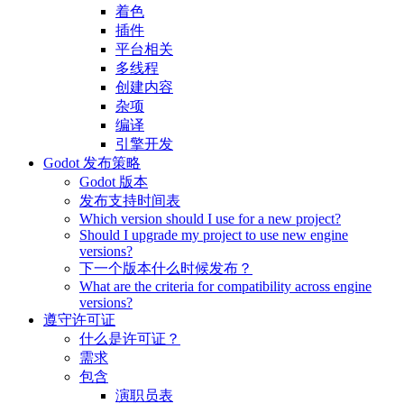
着色
插件
平台相关
多线程
创建内容
杂项
编译
引擎开发
Godot 发布策略
Godot 版本
发布支持时间表
Which version should I use for a new project?
Should I upgrade my project to use new engine
versions?
下一个版本什么时候发布？
What are the criteria for compatibility across engine
versions?
遵守许可证
什么是许可证？
需求
包含
演职员表