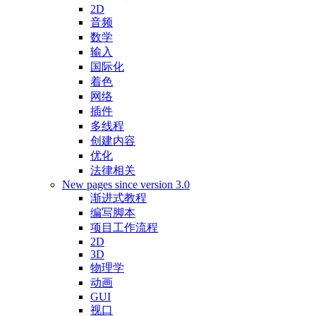
2D
音频
数学
输入
国际化
着色
网络
插件
多线程
创建内容
优化
法律相关
New pages since version 3.0
渐进式教程
编写脚本
项目工作流程
2D
3D
物理学
动画
GUI
视口