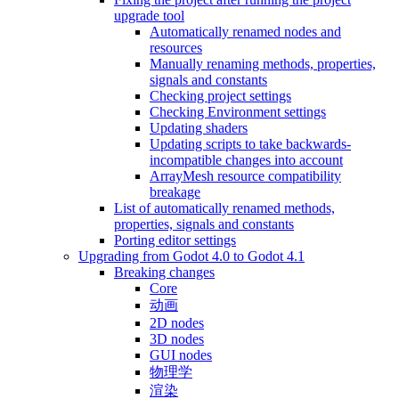
upgrade tool
Automatically renamed nodes and
resources
Manually renaming methods, properties,
signals and constants
Checking project settings
Checking Environment settings
Updating shaders
Updating scripts to take backwards-
incompatible changes into account
ArrayMesh resource compatibility
breakage
List of automatically renamed methods,
properties, signals and constants
Porting editor settings
Upgrading from Godot 4.0 to Godot 4.1
Breaking changes
Core
动画
2D nodes
3D nodes
GUI nodes
物理学
渲染