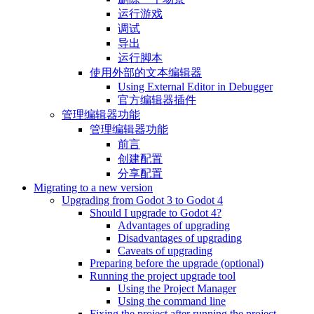
运行游戏
调试
导出
运行脚本
使用外部的文本编辑器
Using External Editor in Debugger
官方编辑器插件
管理编辑器功能
管理编辑器功能
前言
创建配置
分享配置
Migrating to a new version
Upgrading from Godot 3 to Godot 4
Should I upgrade to Godot 4?
Advantages of upgrading
Disadvantages of upgrading
Caveats of upgrading
Preparing before the upgrade (optional)
Running the project upgrade tool
Using the Project Manager
Using the command line
Fixing the project after running the project