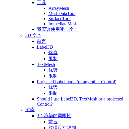
工具
ArrayMesh
MeshDataTool
SurfaceTool
ImmediateMesh
我应该使用哪一个？
3D 文本
前言
Label3D
优势
限制
TextMesh
优势
限制
Projected Label node (or any other Control)
优势
限制
Should I use Label3D, TextMesh or a projected
Control?
渲染
3D 渲染的局限性
前言
纹理尺寸限制