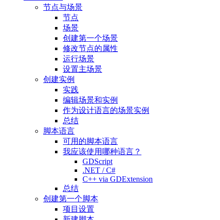
节点与场景
节点
场景
创建第一个场景
修改节点的属性
运行场景
设置主场景
创建实例
实践
编辑场景和实例
作为设计语言的场景实例
总结
脚本语言
可用的脚本语言
我应该使用哪种语言？
GDScript
.NET / C#
C++ via GDExtension
总结
创建第一个脚本
项目设置
新建脚本