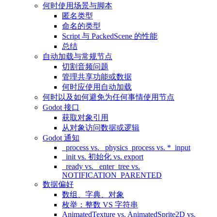
何时使用场景与脚本
匿名类型
命名的类型
Script 与 PackedScene 的性能
总结
自动加载与常规节点
切割音频问题
管理共享功能或数据
何时应使用自动加载
何时以及如何避免为任何事情使用节点
Godot 接口
获取对象引用
从对象访问数据或逻辑
Godot 通知
_process vs. _physics_process vs. *_input
_init vs. 初始化 vs. export
_ready vs. _enter_tree vs.
NOTIFICATION_PARENTED
数据偏好
数组、字典、对象
枚举：整数 VS 字符串
AnimatedTexture vs. AnimatedSprite2D vs.