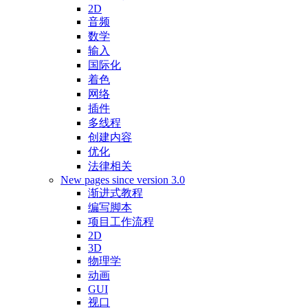
2D
音频
数学
输入
国际化
着色
网络
插件
多线程
创建内容
优化
法律相关
New pages since version 3.0
渐进式教程
编写脚本
项目工作流程
2D
3D
物理学
动画
GUI
视口