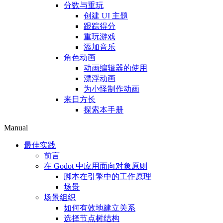
分数与重玩
创建 UI 主题
跟踪得分
重玩游戏
添加音乐
角色动画
动画编辑器的使用
漂浮动画
为小怪制作动画
来日方长
探索本手册
Manual
最佳实践
前言
在 Godot 中应用面向对象原则
脚本在引擎中的工作原理
场景
场景组织
如何有效地建立关系
选择节点树结构