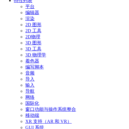
特性列表
平台
编辑器
渲染
2D 图形
2D 工具
2D物理
3D 图形
3D 工具
3D 物理学
着色器
编写脚本
音频
导入
输入
导航
网络
国际化
窗口功能与操作系统整合
移动端
XR 支持（AR 和 VR）
GUI 系统