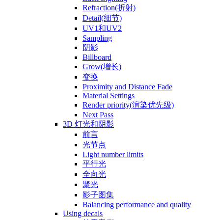
Refraction(折射)
Detail(细节)
UV1和UV2
Sampling
阴影
Billboard
Grow(增长)
变换
Proximity and Distance Fade
Material Settings
Render priority(渲染优先级)
Next Pass
3D 灯光和阴影
前言
光节点
Light number limits
平行光
全向光
聚光
影子图集
Balancing performance and quality
Using decals