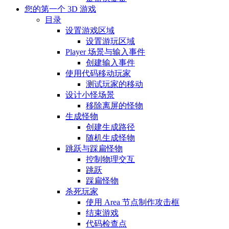
您的第一个 3D 游戏
目录
设置游戏区域
设置游玩区域
Player 场景与输入事件
创建输入事件
使用代码移动玩家
测试玩家的移动
设计小怪场景
移除离屏的怪物
生成怪物
创建生成路径
随机生成怪物
跳跃与踩扁怪物
控制物理交互
跳跃
踩扁怪物
杀死玩家
使用 Area 节点制作攻击框
结束游戏
代码检查点