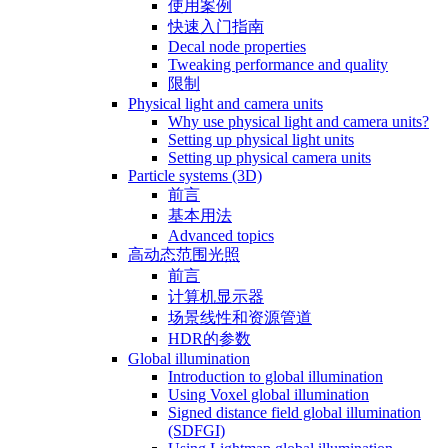
使用案例
快速入门指南
Decal node properties
Tweaking performance and quality
限制
Physical light and camera units
Why use physical light and camera units?
Setting up physical light units
Setting up physical camera units
Particle systems (3D)
前言
基本用法
Advanced topics
高动态范围光照
前言
计算机显示器
场景线性和资源管道
HDR的参数
Global illumination
Introduction to global illumination
Using Voxel global illumination
Signed distance field global illumination
(SDFGI)