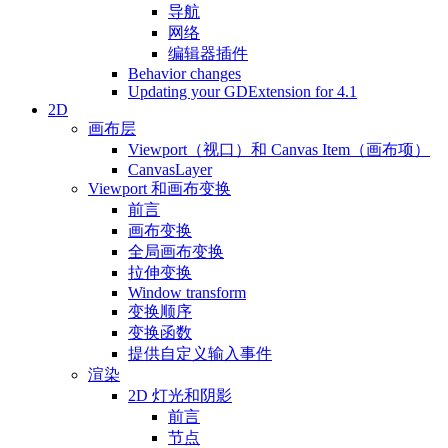
导航
网络
编辑器插件
Behavior changes
Updating your GDExtension for 4.1
2D
画布层
Viewport（视口）和 Canvas Item（画布项）
CanvasLayer
Viewport 和画布变换
前言
画布变换
全局画布变换
拉伸变换
Window transform
变换顺序
变换函数
提供自定义输入事件
渲染
2D 灯光和阴影
前言
节点