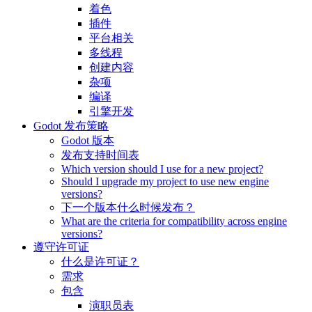
着色
插件
平台相关
多线程
创建内容
杂项
编译
引擎开发
Godot 发布策略
Godot 版本
发布支持时间表
Which version should I use for a new project?
Should I upgrade my project to use new engine
versions?
下一个版本什么时候发布？
What are the criteria for compatibility across engine
versions?
遵守许可证
什么是许可证？
需求
包含
演职员表