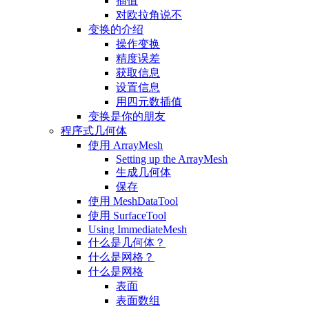
插值
对欧拉角说不
变换的介绍
操作变换
精度误差
获取信息
设置信息
用四元数插值
变换是你的朋友
程序式几何体
使用 ArrayMesh
Setting up the ArrayMesh
生成几何体
保存
使用 MeshDataTool
使用 SurfaceTool
Using ImmediateMesh
什么是几何体？
什么是网格？
什么是网格
表面
表面数组