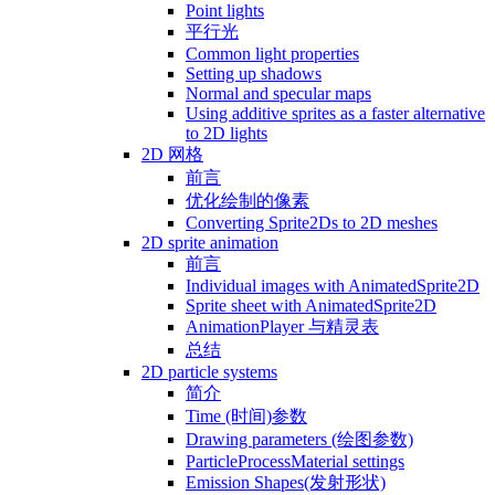
Point lights
平行光
Common light properties
Setting up shadows
Normal and specular maps
Using additive sprites as a faster alternative
to 2D lights
2D 网格
前言
优化绘制的像素
Converting Sprite2Ds to 2D meshes
2D sprite animation
前言
Individual images with AnimatedSprite2D
Sprite sheet with AnimatedSprite2D
AnimationPlayer 与精灵表
总结
2D particle systems
简介
Time (时间)参数
Drawing parameters (绘图参数)
ParticleProcessMaterial settings
Emission Shapes(发射形状)