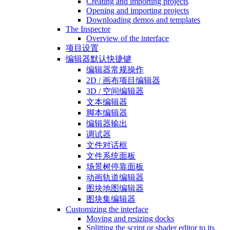
Creating and importing projects
Opening and importing projects
Downloading demos and templates
The Inspector
Overview of the interface
项目设置
编辑器默认快捷键
编辑器常规操作
2D / 画布项目编辑器
3D / 空间编辑器
文本编辑器
脚本编辑器
编辑器输出
调试器
文件对话框
文件系统面板
场景树停靠面板
动画轨道编辑器
图块地图编辑器
图块集编辑器
Customizing the interface
Moving and resizing docks
Splitting the script or shader editor to its