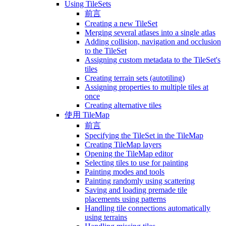
Using TileSets
前言
Creating a new TileSet
Merging several atlases into a single atlas
Adding collision, navigation and occlusion
to the TileSet
Assigning custom metadata to the TileSet's
tiles
Creating terrain sets (autotiling)
Assigning properties to multiple tiles at
once
Creating alternative tiles
使用 TileMap
前言
Specifying the TileSet in the TileMap
Creating TileMap layers
Opening the TileMap editor
Selecting tiles to use for painting
Painting modes and tools
Painting randomly using scattering
Saving and loading premade tile
placements using patterns
Handling tile connections automatically
using terrains