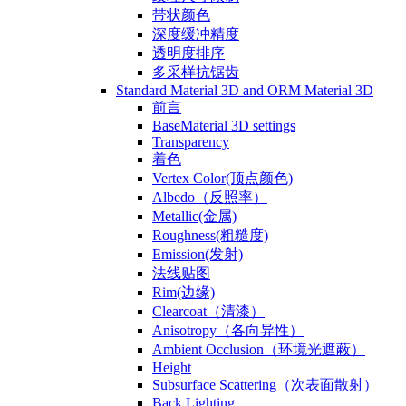
带状颜色
深度缓冲精度
透明度排序
多采样抗锯齿
Standard Material 3D and ORM Material 3D
前言
BaseMaterial 3D settings
Transparency
着色
Vertex Color(顶点颜色)
Albedo（反照率）
Metallic(金属)
Roughness(粗糙度)
Emission(发射)
法线贴图
Rim(边缘)
Clearcoat（清漆）
Anisotropy（各向异性）
Ambient Occlusion（环境光遮蔽）
Height
Subsurface Scattering（次表面散射）
Back Lighting