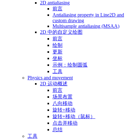
2D antialiasing
前言
Antialiasing property in Line2D and
custom drawing
Multisample antialiasing (MSAA)
2D 中的自定义绘图
前言
绘制
更新
坐标
示例：绘制圆弧
工具
Physics and movement
2D 运动概述
前言
场景布置
八向移动
旋转+移动
旋转+移动（鼠标）
点击并移动
总结
工具