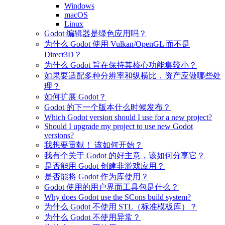
Windows
macOS
Linux
Godot 编辑器是绿色应用吗？
为什么 Godot 使用 Vulkan/OpenGL 而不是
Direct3D？
为什么 Godot 旨在保持其核心功能集较小？
如果要适配多种分辨率和纵横比，资产应做哪些处
理？
如何扩展 Godot？
Godot 的下一个版本什么时候发布？
Which Godot version should I use for a new project?
Should I upgrade my project to use new Godot
versions?
我想要贡献！ 该如何开始？
我有个关于 Godot 的好主意，该如何分享它？
是否能用 Godot 创建非游戏应用？
是否能将 Godot 作为库使用？
Godot 使用的用户界面工具包是什么？
Why does Godot use the SCons build system?
为什么 Godot 不使用 STL（标准模板库）？
为什么 Godot 不使用异常？