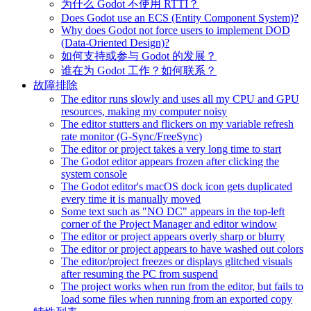
为什么 Godot 不使用 RTTI？
Does Godot use an ECS (Entity Component System)?
Why does Godot not force users to implement DOD
(Data-Oriented Design)?
如何支持或参与 Godot 的发展？
谁在为 Godot 工作？如何联系？
故障排除
The editor runs slowly and uses all my CPU and GPU
resources, making my computer noisy
The editor stutters and flickers on my variable refresh
rate monitor (G-Sync/FreeSync)
The editor or project takes a very long time to start
The Godot editor appears frozen after clicking the
system console
The Godot editor's macOS dock icon gets duplicated
every time it is manually moved
Some text such as "NO DC" appears in the top-left
corner of the Project Manager and editor window
The editor or project appears overly sharp or blurry
The editor or project appears to have washed out colors
The editor/project freezes or displays glitched visuals
after resuming the PC from suspend
The project works when run from the editor, but fails to
load some files when running from an exported copy