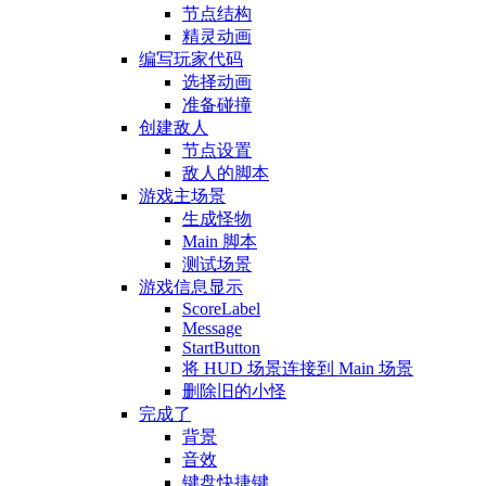
节点结构
精灵动画
编写玩家代码
选择动画
准备碰撞
创建敌人
节点设置
敌人的脚本
游戏主场景
生成怪物
Main 脚本
测试场景
游戏信息显示
ScoreLabel
Message
StartButton
将 HUD 场景连接到 Main 场景
删除旧的小怪
完成了
背景
音效
键盘快捷键