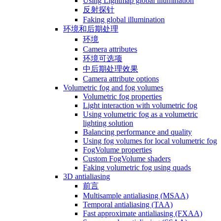
Using Lightmap global illumination
反射探针
Faking global illumination
环境和后期处理
环境
Camera attributes
环境可选项
中后期处理效果
Camera attribute options
Volumetric fog and fog volumes
Volumetric fog properties
Light interaction with volumetric fog
Using volumetric fog as a volumetric
lighting solution
Balancing performance and quality
Using fog volumes for local volumetric fog
FogVolume properties
Custom FogVolume shaders
Faking volumetric fog using quads
3D antialiasing
前言
Multisample antialiasing (MSAA)
Temporal antialiasing (TAA)
Fast approximate antialiasing (FXAA)