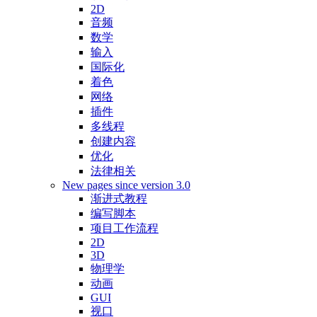
2D
音频
数学
输入
国际化
着色
网络
插件
多线程
创建内容
优化
法律相关
New pages since version 3.0
渐进式教程
编写脚本
项目工作流程
2D
3D
物理学
动画
GUI
视口