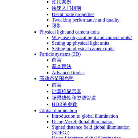
使用案例
快速入门指南
Decal node properties
Tweaking performance and quality
限制
Physical light and camera units
Why use physical light and camera units?
Setting up physical light units
Setting up physical camera units
Particle systems (3D)
前言
基本用法
Advanced topics
高动态范围光照
前言
计算机显示器
场景线性和资源管道
HDR的参数
Global illumination
Introduction to global illumination
Using Voxel global illumination
Signed distance field global illumination
(SDFGI)