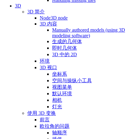
Handling missing tiles
3D
3D 简介
Node3D node
3D 内容
Manually authored models (using 3D
modeling software)
生成的几何体
即时几何体
3D 中的 2D
环境
3D 视口
坐标系
空间与操纵小工具
视图菜单
默认环境
相机
灯光
使用 3D 变换
前言
欧拉角的问题
轴顺序