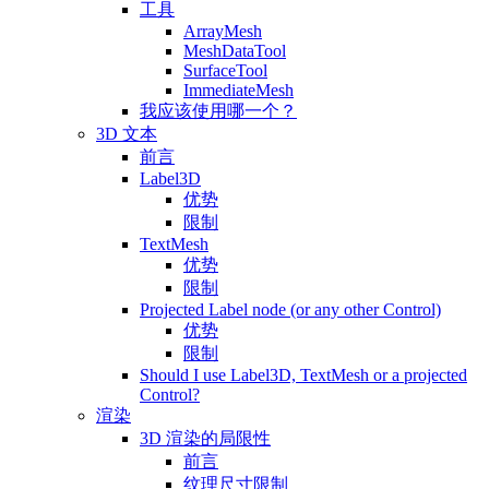
工具
ArrayMesh
MeshDataTool
SurfaceTool
ImmediateMesh
我应该使用哪一个？
3D 文本
前言
Label3D
优势
限制
TextMesh
优势
限制
Projected Label node (or any other Control)
优势
限制
Should I use Label3D, TextMesh or a projected
Control?
渲染
3D 渲染的局限性
前言
纹理尺寸限制