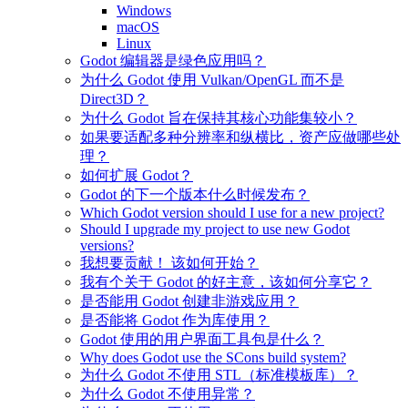
Windows
macOS
Linux
Godot 编辑器是绿色应用吗？
为什么 Godot 使用 Vulkan/OpenGL 而不是
Direct3D？
为什么 Godot 旨在保持其核心功能集较小？
如果要适配多种分辨率和纵横比，资产应做哪些处
理？
如何扩展 Godot？
Godot 的下一个版本什么时候发布？
Which Godot version should I use for a new project?
Should I upgrade my project to use new Godot
versions?
我想要贡献！ 该如何开始？
我有个关于 Godot 的好主意，该如何分享它？
是否能用 Godot 创建非游戏应用？
是否能将 Godot 作为库使用？
Godot 使用的用户界面工具包是什么？
Why does Godot use the SCons build system?
为什么 Godot 不使用 STL（标准模板库）？
为什么 Godot 不使用异常？