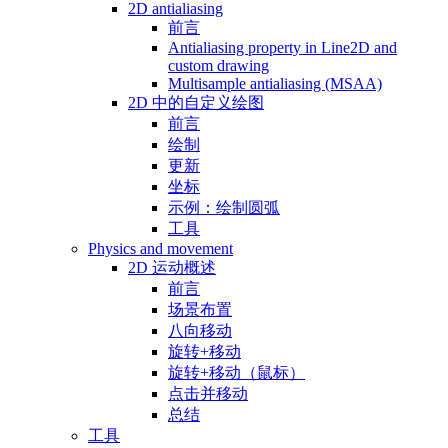
2D antialiasing
前言
Antialiasing property in Line2D and
custom drawing
Multisample antialiasing (MSAA)
2D 中的自定义绘图
前言
绘制
更新
坐标
示例：绘制圆弧
工具
Physics and movement
2D 运动概述
前言
场景布置
八向移动
旋转+移动
旋转+移动（鼠标）
点击并移动
总结
工具