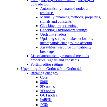
upgrade tool
Automatically renamed nodes and
resources
Manually renaming methods, properties,
signals and constants
Checking project settings
Checking Environment settings
Updating shaders
Updating scripts to take backwards-
incompatible changes into account
ArrayMesh resource compatibility
breakage
List of automatically renamed methods,
properties, signals and constants
Porting editor settings
Upgrading from Godot 4.0 to Godot 4.1
Breaking changes
Core
动画
2D nodes
3D nodes
GUI nodes
物理学
渲染