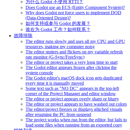
为什么 Godot 不使用 RTTI？
Does Godot use an ECS (Entity Component System)?
Why does Godot not force users to implement DOD
(Data-Oriented Design)?
如何支持或参与 Godot 的发展？
谁在为 Godot 工作？如何联系？
故障排除
The editor runs slowly and uses all my CPU and GPU
resources, making my computer noisy
The editor stutters and flickers on my variable refresh
rate monitor (G-Sync/FreeSync)
The editor or project takes a very long time to start
The Godot editor appears frozen after clicking the
system console
The Godot editor's macOS dock icon gets duplicated
every time it is manually moved
Some text such as "NO DC" appears in the top-left
corner of the Project Manager and editor window
The editor or project appears overly sharp or blurry
The editor or project appears to have washed out colors
The editor/project freezes or displays glitched visuals
after resuming the PC from suspend
The project works when run from the editor, but fails to
load some files when running from an exported copy