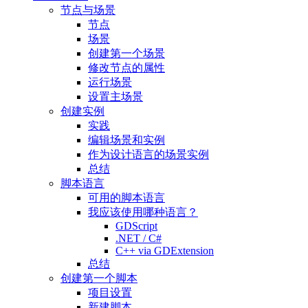
节点与场景
节点
场景
创建第一个场景
修改节点的属性
运行场景
设置主场景
创建实例
实践
编辑场景和实例
作为设计语言的场景实例
总结
脚本语言
可用的脚本语言
我应该使用哪种语言？
GDScript
.NET / C#
C++ via GDExtension
总结
创建第一个脚本
项目设置
新建脚本