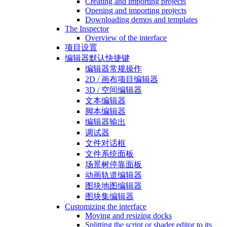
Creating and importing projects
Opening and importing projects
Downloading demos and templates
The Inspector
Overview of the interface
项目设置
编辑器默认快捷键
编辑器常规操作
2D / 画布项目编辑器
3D / 空间编辑器
文本编辑器
脚本编辑器
编辑器输出
调试器
文件对话框
文件系统面板
场景树停靠面板
动画轨道编辑器
图块地图编辑器
图块集编辑器
Customizing the interface
Moving and resizing docks
Splitting the script or shader editor to its