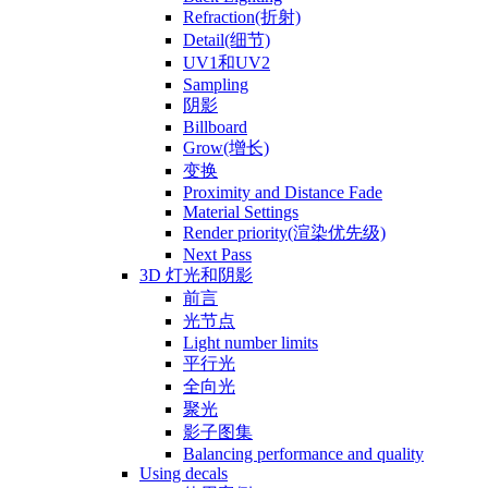
Refraction(折射)
Detail(细节)
UV1和UV2
Sampling
阴影
Billboard
Grow(增长)
变换
Proximity and Distance Fade
Material Settings
Render priority(渲染优先级)
Next Pass
3D 灯光和阴影
前言
光节点
Light number limits
平行光
全向光
聚光
影子图集
Balancing performance and quality
Using decals