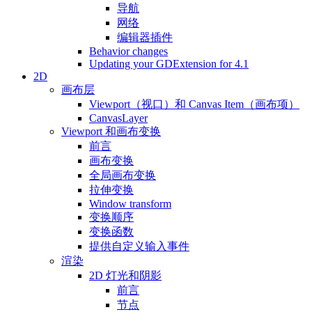
导航
网络
编辑器插件
Behavior changes
Updating your GDExtension for 4.1
2D
画布层
Viewport（视口）和 Canvas Item（画布项）
CanvasLayer
Viewport 和画布变换
前言
画布变换
全局画布变换
拉伸变换
Window transform
变换顺序
变换函数
提供自定义输入事件
渲染
2D 灯光和阴影
前言
节点