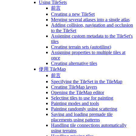
Using TileSets
前言
Creating a new TileSet
Merging several atlases into a single atlas
Adding collision, navigation and occlusion
to the TileSet
Assigning custom metadata to the TileSet's
tiles
Creating terrain sets (autotiling)
Assigning properties to multiple tiles at
once
Creating alternative tiles
使用 TileMap
前言
Specifying the TileSet in the TileMap
Creating TileMap layers
Opening the TileMap editor
Selecting tiles to use for painting
Painting modes and tools
Painting randomly using scattering
Saving and loading premade tile
placements using patterns
Handling tile connections automatically
using terrains