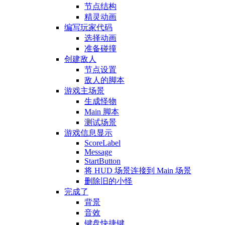
节点结构
精灵动画
编写玩家代码
选择动画
准备碰撞
创建敌人
节点设置
敌人的脚本
游戏主场景
生成怪物
Main 脚本
测试场景
游戏信息显示
ScoreLabel
Message
StartButton
将 HUD 场景连接到 Main 场景
删除旧的小怪
完成了
背景
音效
键盘快捷键