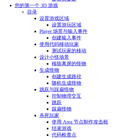
您的第一个 3D 游戏
目录
设置游戏区域
设置游玩区域
Player 场景与输入事件
创建输入事件
使用代码移动玩家
测试玩家的移动
设计小怪场景
移除离屏的怪物
生成怪物
创建生成路径
随机生成怪物
跳跃与踩扁怪物
控制物理交互
跳跃
踩扁怪物
杀死玩家
使用 Area 节点制作攻击框
结束游戏
代码检查点