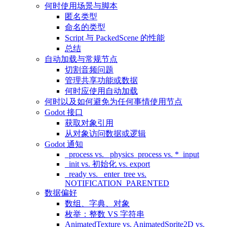
何时使用场景与脚本
匿名类型
命名的类型
Script 与 PackedScene 的性能
总结
自动加载与常规节点
切割音频问题
管理共享功能或数据
何时应使用自动加载
何时以及如何避免为任何事情使用节点
Godot 接口
获取对象引用
从对象访问数据或逻辑
Godot 通知
_process vs. _physics_process vs. *_input
_init vs. 初始化 vs. export
_ready vs. _enter_tree vs.
NOTIFICATION_PARENTED
数据偏好
数组、字典、对象
枚举：整数 VS 字符串
AnimatedTexture vs. AnimatedSprite2D vs.