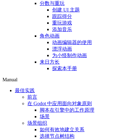
分数与重玩
创建 UI 主题
跟踪得分
重玩游戏
添加音乐
角色动画
动画编辑器的使用
漂浮动画
为小怪制作动画
来日方长
探索本手册
Manual
最佳实践
前言
在 Godot 中应用面向对象原则
脚本在引擎中的工作原理
场景
场景组织
如何有效地建立关系
选择节点树结构