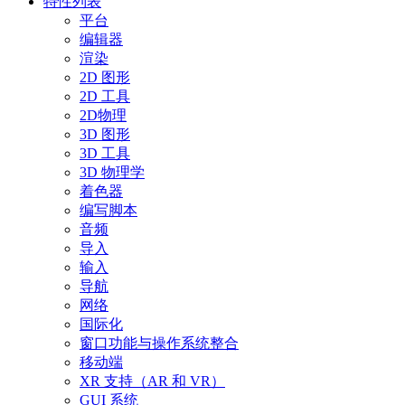
特性列表
平台
编辑器
渲染
2D 图形
2D 工具
2D物理
3D 图形
3D 工具
3D 物理学
着色器
编写脚本
音频
导入
输入
导航
网络
国际化
窗口功能与操作系统整合
移动端
XR 支持（AR 和 VR）
GUI 系统