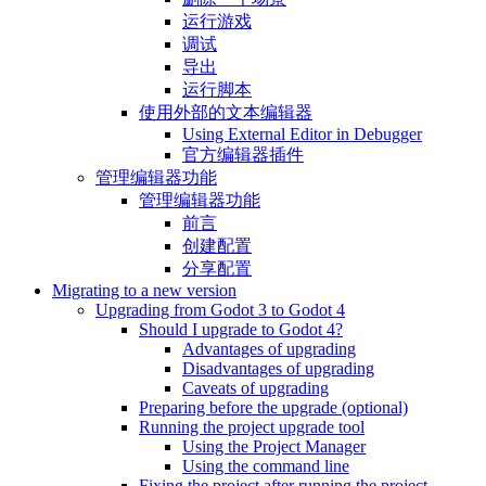
运行游戏
调试
导出
运行脚本
使用外部的文本编辑器
Using External Editor in Debugger
官方编辑器插件
管理编辑器功能
管理编辑器功能
前言
创建配置
分享配置
Migrating to a new version
Upgrading from Godot 3 to Godot 4
Should I upgrade to Godot 4?
Advantages of upgrading
Disadvantages of upgrading
Caveats of upgrading
Preparing before the upgrade (optional)
Running the project upgrade tool
Using the Project Manager
Using the command line
Fixing the project after running the project