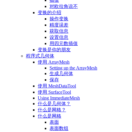
插值
对欧拉角说不
变换的介绍
操作变换
精度误差
获取信息
设置信息
用四元数插值
变换是你的朋友
程序式几何体
使用 ArrayMesh
Setting up the ArrayMesh
生成几何体
保存
使用 MeshDataTool
使用 SurfaceTool
Using ImmediateMesh
什么是几何体？
什么是网格？
什么是网格
表面
表面数组