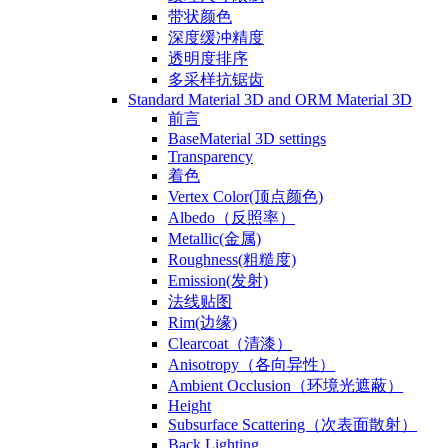
带状颜色
深度缓冲精度
透明度排序
多采样抗锯齿
Standard Material 3D and ORM Material 3D
前言
BaseMaterial 3D settings
Transparency
着色
Vertex Color(顶点颜色)
Albedo（反照率）
Metallic(金属)
Roughness(粗糙度)
Emission(发射)
法线贴图
Rim(边缘)
Clearcoat（清漆）
Anisotropy（各向异性）
Ambient Occlusion（环境光遮蔽）
Height
Subsurface Scattering（次表面散射）
Back Lighting