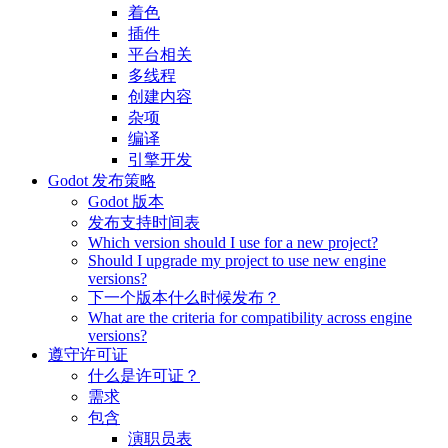
着色
插件
平台相关
多线程
创建内容
杂项
编译
引擎开发
Godot 发布策略
Godot 版本
发布支持时间表
Which version should I use for a new project?
Should I upgrade my project to use new engine
versions?
下一个版本什么时候发布？
What are the criteria for compatibility across engine
versions?
遵守许可证
什么是许可证？
需求
包含
演职员表