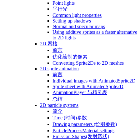
Point lights
平行光
Common light properties
Setting up shadows
Normal and specular maps
Using additive sprites as a faster alternative
to 2D lights
2D 网格
前言
优化绘制的像素
Converting Sprite2Ds to 2D meshes
2D sprite animation
前言
Individual images with AnimatedSprite2D
Sprite sheet with AnimatedSprite2D
AnimationPlayer 与精灵表
总结
2D particle systems
简介
Time (时间)参数
Drawing parameters (绘图参数)
ParticleProcessMaterial settings
Emission Shapes(发射形状)