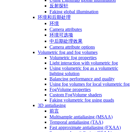
Using Lightmap global illumination
反射探针
Faking global illumination
环境和后期处理
环境
Camera attributes
环境可选项
中后期处理效果
Camera attribute options
Volumetric fog and fog volumes
Volumetric fog properties
Light interaction with volumetric fog
Using volumetric fog as a volumetric
lighting solution
Balancing performance and quality
Using fog volumes for local volumetric fog
FogVolume properties
Custom FogVolume shaders
Faking volumetric fog using quads
3D antialiasing
前言
Multisample antialiasing (MSAA)
Temporal antialiasing (TAA)
Fast approximate antialiasing (FXAA)