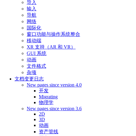
导入
输入
导航
网络
国际化
窗口功能与操作系统整合
移动端
XR 支持（AR 和 VR）
GUI 系统
动画
文件格式
杂项
文档变更日志
New pages since version 4.0
开发
Migrating
物理学
New pages since version 3.6
2D
3D
动画
资产管线