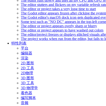
The editor runs slowly and uses all my CPU and GPU r
The editor stutters and flickers on my variable refresh r
The editor or project takes a very long time to start
The Godot editor appears frozen after clicking the syste
The Godot editor's macOS dock icon gets duplicated eve
Some text such as "NO DC" appears in the top-left corn
The editor or project appears overly sharp or blurry
The editor or project appears to have washed out colors
The editor/project freezes or displays glitched visuals a
The project works when run from the editor, but fails to
特性列表
平台
编辑器
渲染
2D 图形
2D 工具
2D物理
3D 图形
3D 工具
3D 物理学
着色器
编写脚本
音频