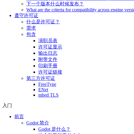
下一个版本什么时候发布？
What are the criteria for compatibility across engine vers
遵守许可证
什么是许可证？
需求
包含
演职员表
许可证显示
输出日志
附带文件
印刷手册
许可证链接
第三方许可证
FreeType
ENet
mbed TLS
入门
前言
Godot 简介
Godot 是什么？