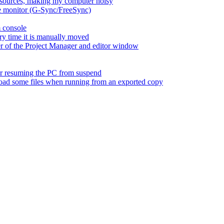
esources, making my computer noisy
ate monitor (G-Sync/FreeSync)
m console
ry time it is manually moved
er of the Project Manager and editor window
fter resuming the PC from suspend
 load some files when running from an exported copy