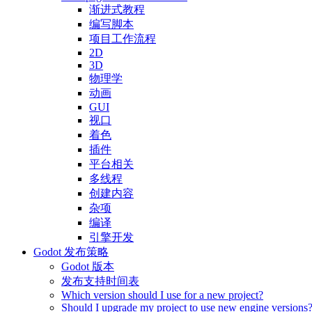
渐进式教程
编写脚本
项目工作流程
2D
3D
物理学
动画
GUI
视口
着色
插件
平台相关
多线程
创建内容
杂项
编译
引擎开发
Godot 发布策略
Godot 版本
发布支持时间表
Which version should I use for a new project?
Should I upgrade my project to use new engine versions