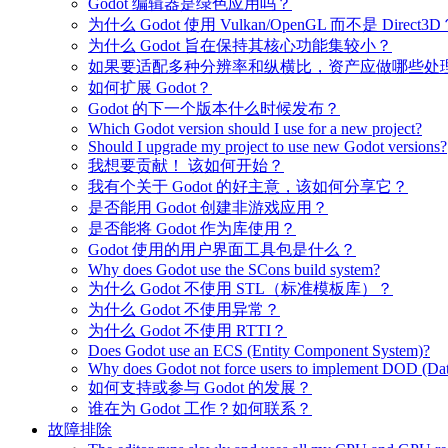
Godot 编辑器是绿色应用吗？
为什么 Godot 使用 Vulkan/OpenGL 而不是 Direct3D
为什么 Godot 旨在保持其核心功能集较小？
如果要适配多种分辨率和纵横比，资产应做哪些处
如何扩展 Godot？
Godot 的下一个版本什么时候发布？
Which Godot version should I use for a new project?
Should I upgrade my project to use new Godot versions?
我想要贡献！ 该如何开始？
我有个关于 Godot 的好主意，该如何分享它？
是否能用 Godot 创建非游戏应用？
是否能将 Godot 作为库使用？
Godot 使用的用户界面工具包是什么？
Why does Godot use the SCons build system?
为什么 Godot 不使用 STL（标准模板库）？
为什么 Godot 不使用异常？
为什么 Godot 不使用 RTTI？
Does Godot use an ECS (Entity Component System)?
Why does Godot not force users to implement DOD (Dat
如何支持或参与 Godot 的发展？
谁在为 Godot 工作？如何联系？
故障排除