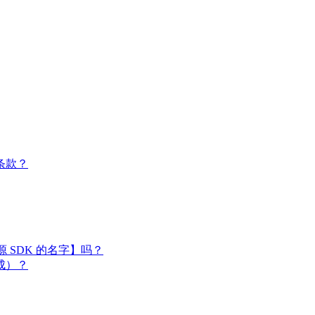
条款？
闭源 SDK 的名字】吗？
成）？