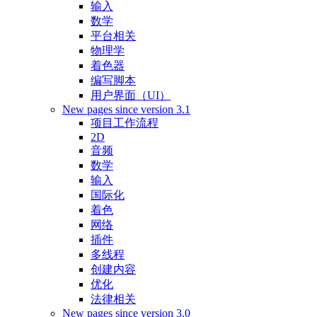
输入
数学
平台相关
物理学
着色器
编写脚本
用户界面（UI）
New pages since version 3.1
项目工作流程
2D
音频
数学
输入
国际化
着色
网络
插件
多线程
创建内容
优化
法律相关
New pages since version 3.0