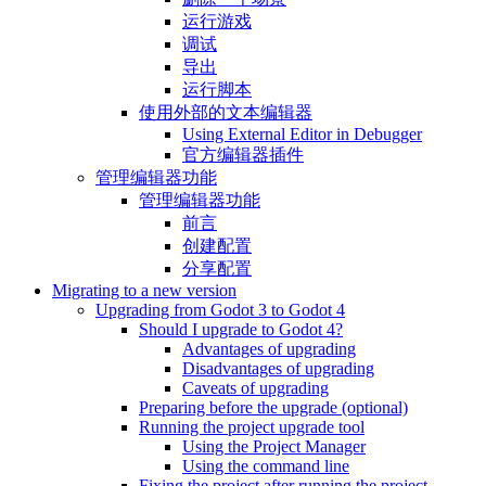
运行游戏
调试
导出
运行脚本
使用外部的文本编辑器
Using External Editor in Debugger
官方编辑器插件
管理编辑器功能
管理编辑器功能
前言
创建配置
分享配置
Migrating to a new version
Upgrading from Godot 3 to Godot 4
Should I upgrade to Godot 4?
Advantages of upgrading
Disadvantages of upgrading
Caveats of upgrading
Preparing before the upgrade (optional)
Running the project upgrade tool
Using the Project Manager
Using the command line
Fixing the project after running the project