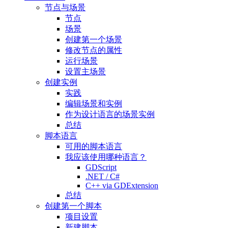
节点与场景
节点
场景
创建第一个场景
修改节点的属性
运行场景
设置主场景
创建实例
实践
编辑场景和实例
作为设计语言的场景实例
总结
脚本语言
可用的脚本语言
我应该使用哪种语言？
GDScript
.NET / C#
C++ via GDExtension
总结
创建第一个脚本
项目设置
新建脚本