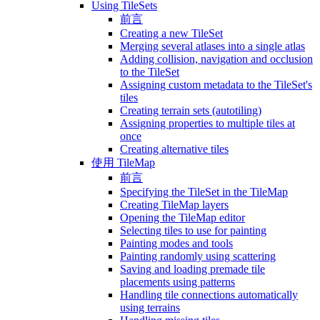
Using TileSets
前言
Creating a new TileSet
Merging several atlases into a single atlas
Adding collision, navigation and occlusion
to the TileSet
Assigning custom metadata to the TileSet's
tiles
Creating terrain sets (autotiling)
Assigning properties to multiple tiles at
once
Creating alternative tiles
使用 TileMap
前言
Specifying the TileSet in the TileMap
Creating TileMap layers
Opening the TileMap editor
Selecting tiles to use for painting
Painting modes and tools
Painting randomly using scattering
Saving and loading premade tile
placements using patterns
Handling tile connections automatically
using terrains