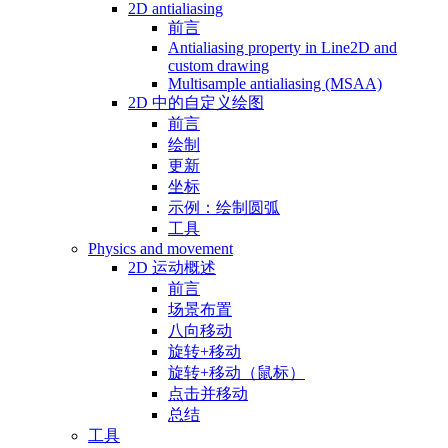
2D antialiasing
前言
Antialiasing property in Line2D and
custom drawing
Multisample antialiasing (MSAA)
2D 中的自定义绘图
前言
绘制
更新
坐标
示例：绘制圆弧
工具
Physics and movement
2D 运动概述
前言
场景布置
八向移动
旋转+移动
旋转+移动（鼠标）
点击并移动
总结
工具