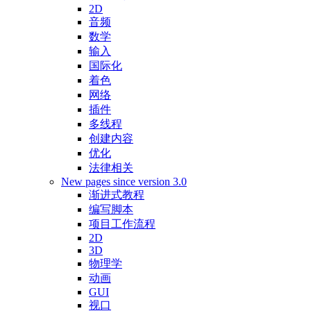
2D
音频
数学
输入
国际化
着色
网络
插件
多线程
创建内容
优化
法律相关
New pages since version 3.0
渐进式教程
编写脚本
项目工作流程
2D
3D
物理学
动画
GUI
视口