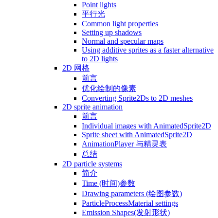
Point lights
平行光
Common light properties
Setting up shadows
Normal and specular maps
Using additive sprites as a faster alternative
to 2D lights
2D 网格
前言
优化绘制的像素
Converting Sprite2Ds to 2D meshes
2D sprite animation
前言
Individual images with AnimatedSprite2D
Sprite sheet with AnimatedSprite2D
AnimationPlayer 与精灵表
总结
2D particle systems
简介
Time (时间)参数
Drawing parameters (绘图参数)
ParticleProcessMaterial settings
Emission Shapes(发射形状)