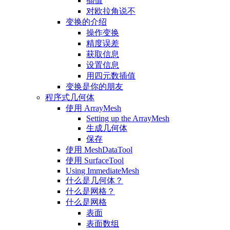
插值
对欧拉角说不
变换的介绍
操作变换
精度误差
获取信息
设置信息
用四元数插值
变换是你的朋友
程序式几何体
使用 ArrayMesh
Setting up the ArrayMesh
生成几何体
保存
使用 MeshDataTool
使用 SurfaceTool
Using ImmediateMesh
什么是几何体？
什么是网格？
什么是网格
表面
表面数组