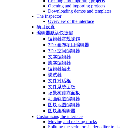
Creating and importing projects
Opening and importing projects
Downloading demos and templates
The Inspector
Overview of the interface
项目设置
编辑器默认快捷键
编辑器常规操作
2D / 画布项目编辑器
3D / 空间编辑器
文本编辑器
脚本编辑器
编辑器输出
调试器
文件对话框
文件系统面板
场景树停靠面板
动画轨道编辑器
图块地图编辑器
图块集编辑器
Customizing the interface
Moving and resizing docks
Splitting the script or shader editor to its