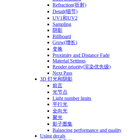
Refraction(折射)
Detail(细节)
UV1和UV2
Sampling
阴影
Billboard
Grow(增长)
变换
Proximity and Distance Fade
Material Settings
Render priority(渲染优先级)
Next Pass
3D 灯光和阴影
前言
光节点
Light number limits
平行光
全向光
聚光
影子图集
Balancing performance and quality
Using decals