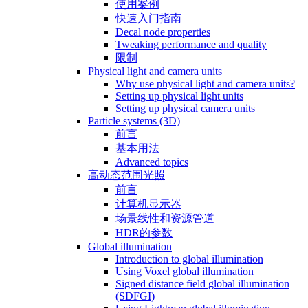
使用案例
快速入门指南
Decal node properties
Tweaking performance and quality
限制
Physical light and camera units
Why use physical light and camera units?
Setting up physical light units
Setting up physical camera units
Particle systems (3D)
前言
基本用法
Advanced topics
高动态范围光照
前言
计算机显示器
场景线性和资源管道
HDR的参数
Global illumination
Introduction to global illumination
Using Voxel global illumination
Signed distance field global illumination
(SDFGI)