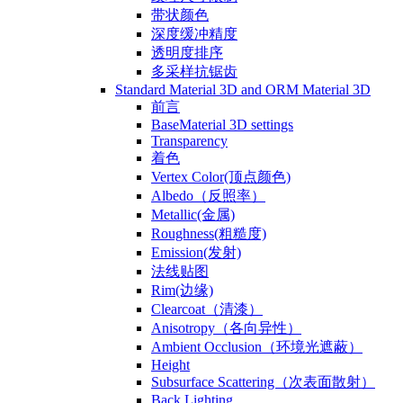
带状颜色
深度缓冲精度
透明度排序
多采样抗锯齿
Standard Material 3D and ORM Material 3D
前言
BaseMaterial 3D settings
Transparency
着色
Vertex Color(顶点颜色)
Albedo（反照率）
Metallic(金属)
Roughness(粗糙度)
Emission(发射)
法线贴图
Rim(边缘)
Clearcoat（清漆）
Anisotropy（各向异性）
Ambient Occlusion（环境光遮蔽）
Height
Subsurface Scattering（次表面散射）
Back Lighting