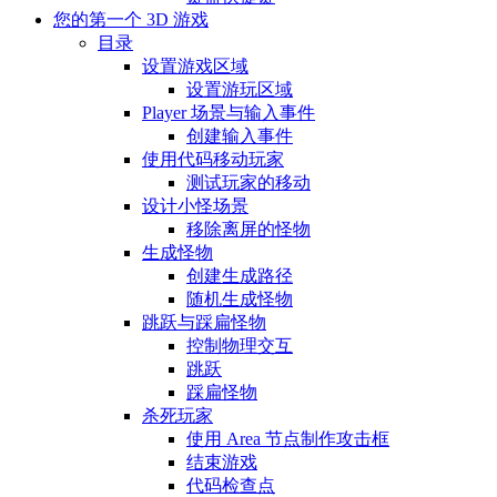
您的第一个 3D 游戏
目录
设置游戏区域
设置游玩区域
Player 场景与输入事件
创建输入事件
使用代码移动玩家
测试玩家的移动
设计小怪场景
移除离屏的怪物
生成怪物
创建生成路径
随机生成怪物
跳跃与踩扁怪物
控制物理交互
跳跃
踩扁怪物
杀死玩家
使用 Area 节点制作攻击框
结束游戏
代码检查点