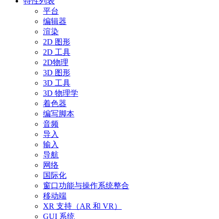
特性列表
平台
编辑器
渲染
2D 图形
2D 工具
2D物理
3D 图形
3D 工具
3D 物理学
着色器
编写脚本
音频
导入
输入
导航
网络
国际化
窗口功能与操作系统整合
移动端
XR 支持（AR 和 VR）
GUI 系统