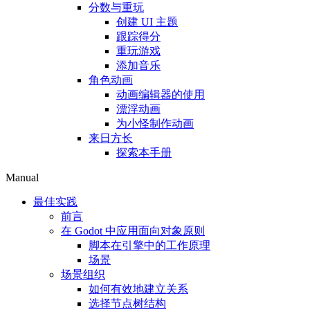
分数与重玩
创建 UI 主题
跟踪得分
重玩游戏
添加音乐
角色动画
动画编辑器的使用
漂浮动画
为小怪制作动画
来日方长
探索本手册
Manual
最佳实践
前言
在 Godot 中应用面向对象原则
脚本在引擎中的工作原理
场景
场景组织
如何有效地建立关系
选择节点树结构