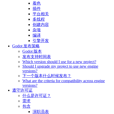
着色
插件
平台相关
多线程
创建内容
杂项
编译
引擎开发
Godot 发布策略
Godot 版本
发布支持时间表
Which version should I use for a new project?
Should I upgrade my project to use new engine
versions?
下一个版本什么时候发布？
What are the criteria for compatibility across engine
versions?
遵守许可证
什么是许可证？
需求
包含
演职员表