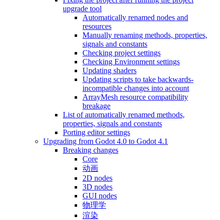
upgrade tool
Automatically renamed nodes and
resources
Manually renaming methods, properties,
signals and constants
Checking project settings
Checking Environment settings
Updating shaders
Updating scripts to take backwards-
incompatible changes into account
ArrayMesh resource compatibility
breakage
List of automatically renamed methods,
properties, signals and constants
Porting editor settings
Upgrading from Godot 4.0 to Godot 4.1
Breaking changes
Core
动画
2D nodes
3D nodes
GUI nodes
物理学
渲染