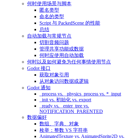
何时使用场景与脚本
匿名类型
命名的类型
Script 与 PackedScene 的性能
总结
自动加载与常规节点
切割音频问题
管理共享功能或数据
何时应使用自动加载
何时以及如何避免为任何事情使用节点
Godot 接口
获取对象引用
从对象访问数据或逻辑
Godot 通知
_process vs. _physics_process vs. *_input
_init vs. 初始化 vs. export
_ready vs. _enter_tree vs.
NOTIFICATION_PARENTED
数据偏好
数组、字典、对象
枚举：整数 VS 字符串
AnimatedTexture vs. AnimatedSprite2D vs.