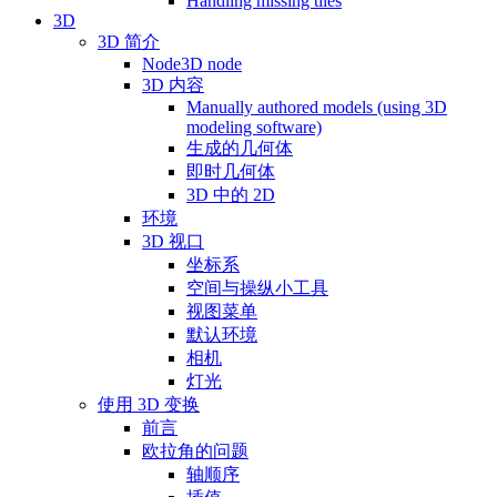
Handling missing tiles
3D
3D 简介
Node3D node
3D 内容
Manually authored models (using 3D
modeling software)
生成的几何体
即时几何体
3D 中的 2D
环境
3D 视口
坐标系
空间与操纵小工具
视图菜单
默认环境
相机
灯光
使用 3D 变换
前言
欧拉角的问题
轴顺序