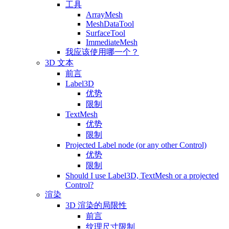
工具
ArrayMesh
MeshDataTool
SurfaceTool
ImmediateMesh
我应该使用哪一个？
3D 文本
前言
Label3D
优势
限制
TextMesh
优势
限制
Projected Label node (or any other Control)
优势
限制
Should I use Label3D, TextMesh or a projected
Control?
渲染
3D 渲染的局限性
前言
纹理尺寸限制