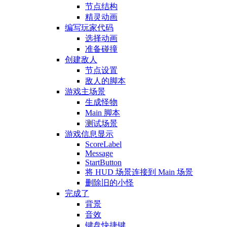
节点结构
精灵动画
编写玩家代码
选择动画
准备碰撞
创建敌人
节点设置
敌人的脚本
游戏主场景
生成怪物
Main 脚本
测试场景
游戏信息显示
ScoreLabel
Message
StartButton
将 HUD 场景连接到 Main 场景
删除旧的小怪
完成了
背景
音效
键盘快捷键