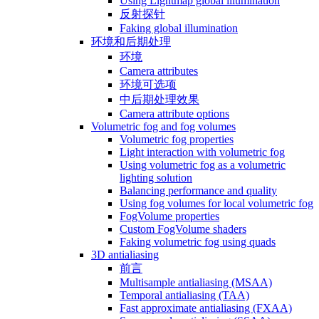
Using Lightmap global illumination
反射探针
Faking global illumination
环境和后期处理
环境
Camera attributes
环境可选项
中后期处理效果
Camera attribute options
Volumetric fog and fog volumes
Volumetric fog properties
Light interaction with volumetric fog
Using volumetric fog as a volumetric
lighting solution
Balancing performance and quality
Using fog volumes for local volumetric fog
FogVolume properties
Custom FogVolume shaders
Faking volumetric fog using quads
3D antialiasing
前言
Multisample antialiasing (MSAA)
Temporal antialiasing (TAA)
Fast approximate antialiasing (FXAA)