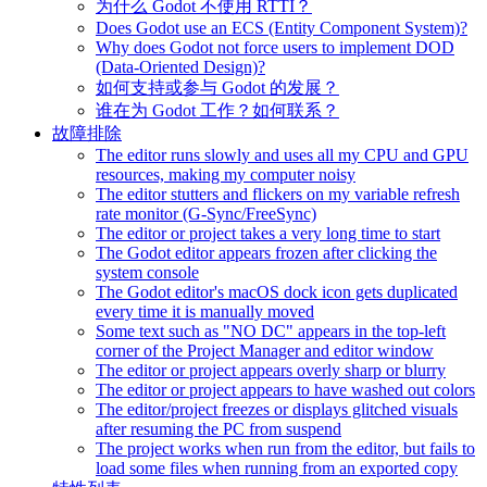
为什么 Godot 不使用 RTTI？
Does Godot use an ECS (Entity Component System)?
Why does Godot not force users to implement DOD
(Data-Oriented Design)?
如何支持或参与 Godot 的发展？
谁在为 Godot 工作？如何联系？
故障排除
The editor runs slowly and uses all my CPU and GPU
resources, making my computer noisy
The editor stutters and flickers on my variable refresh
rate monitor (G-Sync/FreeSync)
The editor or project takes a very long time to start
The Godot editor appears frozen after clicking the
system console
The Godot editor's macOS dock icon gets duplicated
every time it is manually moved
Some text such as "NO DC" appears in the top-left
corner of the Project Manager and editor window
The editor or project appears overly sharp or blurry
The editor or project appears to have washed out colors
The editor/project freezes or displays glitched visuals
after resuming the PC from suspend
The project works when run from the editor, but fails to
load some files when running from an exported copy