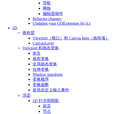
导航
网络
编辑器插件
Behavior changes
Updating your GDExtension for 4.1
2D
画布层
Viewport（视口）和 Canvas Item（画布项）
CanvasLayer
Viewport 和画布变换
前言
画布变换
全局画布变换
拉伸变换
Window transform
变换顺序
变换函数
提供自定义输入事件
渲染
2D 灯光和阴影
前言
节点