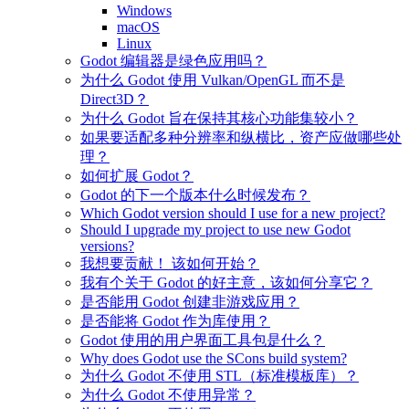
Windows
macOS
Linux
Godot 编辑器是绿色应用吗？
为什么 Godot 使用 Vulkan/OpenGL 而不是
Direct3D？
为什么 Godot 旨在保持其核心功能集较小？
如果要适配多种分辨率和纵横比，资产应做哪些处
理？
如何扩展 Godot？
Godot 的下一个版本什么时候发布？
Which Godot version should I use for a new project?
Should I upgrade my project to use new Godot
versions?
我想要贡献！ 该如何开始？
我有个关于 Godot 的好主意，该如何分享它？
是否能用 Godot 创建非游戏应用？
是否能将 Godot 作为库使用？
Godot 使用的用户界面工具包是什么？
Why does Godot use the SCons build system?
为什么 Godot 不使用 STL（标准模板库）？
为什么 Godot 不使用异常？