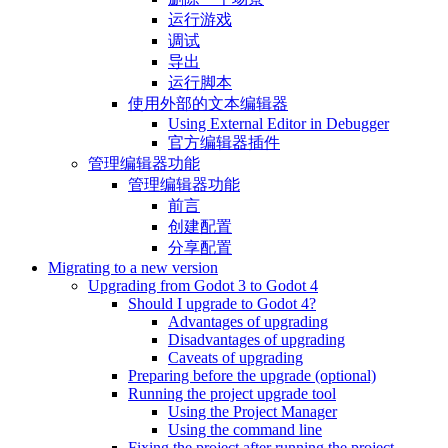
运行游戏
调试
导出
运行脚本
使用外部的文本编辑器
Using External Editor in Debugger
官方编辑器插件
管理编辑器功能
管理编辑器功能
前言
创建配置
分享配置
Migrating to a new version
Upgrading from Godot 3 to Godot 4
Should I upgrade to Godot 4?
Advantages of upgrading
Disadvantages of upgrading
Caveats of upgrading
Preparing before the upgrade (optional)
Running the project upgrade tool
Using the Project Manager
Using the command line
Fixing the project after running the project