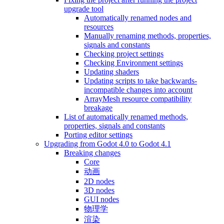
upgrade tool
Automatically renamed nodes and
resources
Manually renaming methods, properties,
signals and constants
Checking project settings
Checking Environment settings
Updating shaders
Updating scripts to take backwards-
incompatible changes into account
ArrayMesh resource compatibility
breakage
List of automatically renamed methods,
properties, signals and constants
Porting editor settings
Upgrading from Godot 4.0 to Godot 4.1
Breaking changes
Core
动画
2D nodes
3D nodes
GUI nodes
物理学
渲染