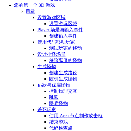
您的第一个 3D 游戏
目录
设置游戏区域
设置游玩区域
Player 场景与输入事件
创建输入事件
使用代码移动玩家
测试玩家的移动
设计小怪场景
移除离屏的怪物
生成怪物
创建生成路径
随机生成怪物
跳跃与踩扁怪物
控制物理交互
跳跃
踩扁怪物
杀死玩家
使用 Area 节点制作攻击框
结束游戏
代码检查点