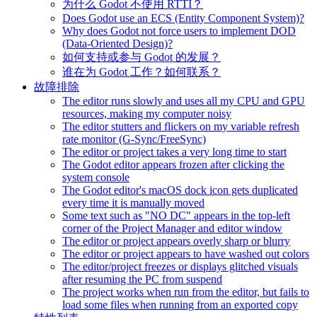
为什么 Godot 不使用 RTTI？
Does Godot use an ECS (Entity Component System)?
Why does Godot not force users to implement DOD
(Data-Oriented Design)?
如何支持或参与 Godot 的发展？
谁在为 Godot 工作？如何联系？
故障排除
The editor runs slowly and uses all my CPU and GPU
resources, making my computer noisy
The editor stutters and flickers on my variable refresh
rate monitor (G-Sync/FreeSync)
The editor or project takes a very long time to start
The Godot editor appears frozen after clicking the
system console
The Godot editor's macOS dock icon gets duplicated
every time it is manually moved
Some text such as "NO DC" appears in the top-left
corner of the Project Manager and editor window
The editor or project appears overly sharp or blurry
The editor or project appears to have washed out colors
The editor/project freezes or displays glitched visuals
after resuming the PC from suspend
The project works when run from the editor, but fails to
load some files when running from an exported copy