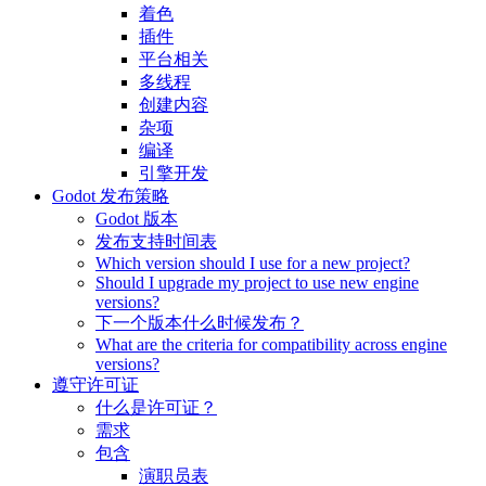
着色
插件
平台相关
多线程
创建内容
杂项
编译
引擎开发
Godot 发布策略
Godot 版本
发布支持时间表
Which version should I use for a new project?
Should I upgrade my project to use new engine
versions?
下一个版本什么时候发布？
What are the criteria for compatibility across engine
versions?
遵守许可证
什么是许可证？
需求
包含
演职员表