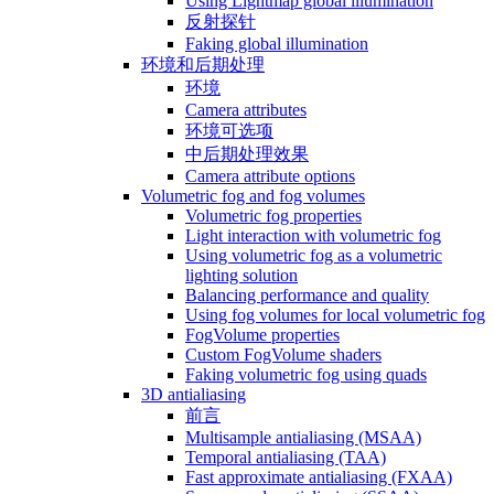
Using Lightmap global illumination
反射探针
Faking global illumination
环境和后期处理
环境
Camera attributes
环境可选项
中后期处理效果
Camera attribute options
Volumetric fog and fog volumes
Volumetric fog properties
Light interaction with volumetric fog
Using volumetric fog as a volumetric
lighting solution
Balancing performance and quality
Using fog volumes for local volumetric fog
FogVolume properties
Custom FogVolume shaders
Faking volumetric fog using quads
3D antialiasing
前言
Multisample antialiasing (MSAA)
Temporal antialiasing (TAA)
Fast approximate antialiasing (FXAA)