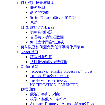
何时使用场景与脚本
匿名类型
命名的类型
Script 与 PackedScene 的性能
总结
自动加载与常规节点
切割音频问题
管理共享功能或数据
何时应使用自动加载
何时以及如何避免为任何事情使用节点
Godot 接口
获取对象引用
从对象访问数据或逻辑
Godot 通知
_process vs. _physics_process vs. *_input
_init vs. 初始化 vs. export
_ready vs. _enter_tree vs.
NOTIFICATION_PARENTED
数据偏好
数组、字典、对象
枚举：整数 VS 字符串
AnimatedTexture vs. AnimatedSprite2D vs.