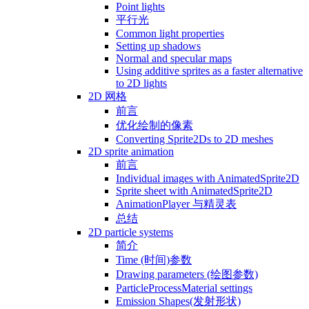
Point lights
平行光
Common light properties
Setting up shadows
Normal and specular maps
Using additive sprites as a faster alternative
to 2D lights
2D 网格
前言
优化绘制的像素
Converting Sprite2Ds to 2D meshes
2D sprite animation
前言
Individual images with AnimatedSprite2D
Sprite sheet with AnimatedSprite2D
AnimationPlayer 与精灵表
总结
2D particle systems
简介
Time (时间)参数
Drawing parameters (绘图参数)
ParticleProcessMaterial settings
Emission Shapes(发射形状)