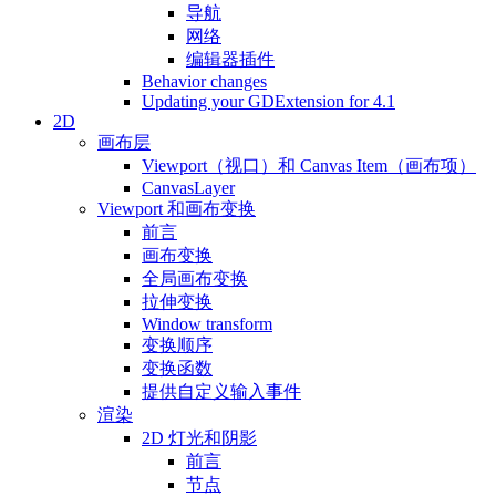
导航
网络
编辑器插件
Behavior changes
Updating your GDExtension for 4.1
2D
画布层
Viewport（视口）和 Canvas Item（画布项）
CanvasLayer
Viewport 和画布变换
前言
画布变换
全局画布变换
拉伸变换
Window transform
变换顺序
变换函数
提供自定义输入事件
渲染
2D 灯光和阴影
前言
节点