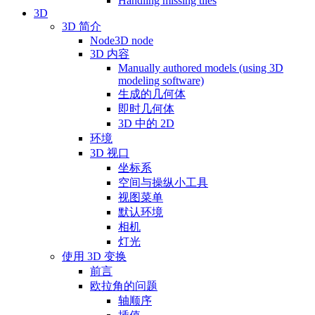
Handling missing tiles
3D
3D 简介
Node3D node
3D 内容
Manually authored models (using 3D
modeling software)
生成的几何体
即时几何体
3D 中的 2D
环境
3D 视口
坐标系
空间与操纵小工具
视图菜单
默认环境
相机
灯光
使用 3D 变换
前言
欧拉角的问题
轴顺序