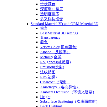
带状颜色
深度缓冲精度
透明度排序
多采样抗锯齿
Standard Material 3D and ORM Material 3D
前言
BaseMaterial 3D settings
Transparency
着色
Vertex Color(顶点颜色)
Albedo（反照率）
Metallic(金属)
Roughness(粗糙度)
Emission(发射)
法线贴图
Rim(边缘)
Clearcoat（清漆）
Anisotropy（各向异性）
Ambient Occlusion（环境光遮蔽）
Height
Subsurface Scattering（次表面散射）
Back Lighting