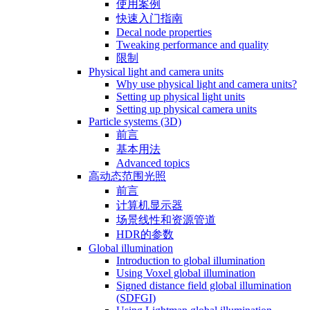
使用案例
快速入门指南
Decal node properties
Tweaking performance and quality
限制
Physical light and camera units
Why use physical light and camera units?
Setting up physical light units
Setting up physical camera units
Particle systems (3D)
前言
基本用法
Advanced topics
高动态范围光照
前言
计算机显示器
场景线性和资源管道
HDR的参数
Global illumination
Introduction to global illumination
Using Voxel global illumination
Signed distance field global illumination
(SDFGI)