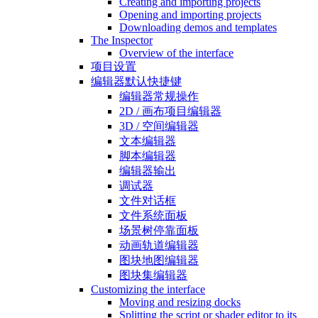
Creating and importing projects
Opening and importing projects
Downloading demos and templates
The Inspector
Overview of the interface
项目设置
编辑器默认快捷键
编辑器常规操作
2D / 画布项目编辑器
3D / 空间编辑器
文本编辑器
脚本编辑器
编辑器输出
调试器
文件对话框
文件系统面板
场景树停靠面板
动画轨道编辑器
图块地图编辑器
图块集编辑器
Customizing the interface
Moving and resizing docks
Splitting the script or shader editor to its