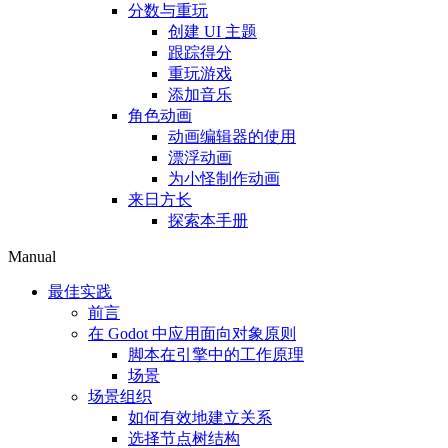
分数与重玩
创建 UI 主题
跟踪得分
重玩游戏
添加音乐
角色动画
动画编辑器的使用
漂浮动画
为小怪制作动画
来日方长
探索本手册
Manual
最佳实践
前言
在 Godot 中应用面向对象原则
脚本在引擎中的工作原理
场景
场景组织
如何有效地建立关系
选择节点树结构