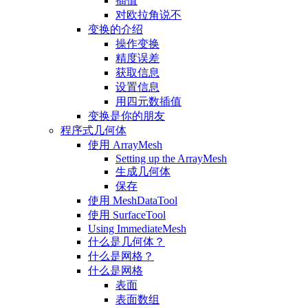
插值
对欧拉角说不
变换的介绍
操作变换
精度误差
获取信息
设置信息
用四元数插值
变换是你的朋友
程序式几何体
使用 ArrayMesh
Setting up the ArrayMesh
生成几何体
保存
使用 MeshDataTool
使用 SurfaceTool
Using ImmediateMesh
什么是几何体？
什么是网格？
什么是网格
表面
表面数组