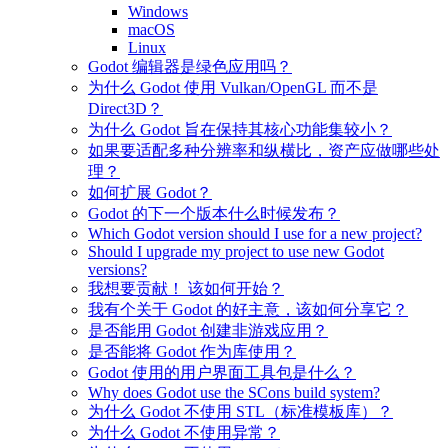
Windows
macOS
Linux
Godot 编辑器是绿色应用吗？
为什么 Godot 使用 Vulkan/OpenGL 而不是
Direct3D？
为什么 Godot 旨在保持其核心功能集较小？
如果要适配多种分辨率和纵横比，资产应做哪些处
理？
如何扩展 Godot？
Godot 的下一个版本什么时候发布？
Which Godot version should I use for a new project?
Should I upgrade my project to use new Godot
versions?
我想要贡献！ 该如何开始？
我有个关于 Godot 的好主意，该如何分享它？
是否能用 Godot 创建非游戏应用？
是否能将 Godot 作为库使用？
Godot 使用的用户界面工具包是什么？
Why does Godot use the SCons build system?
为什么 Godot 不使用 STL（标准模板库）？
为什么 Godot 不使用异常？