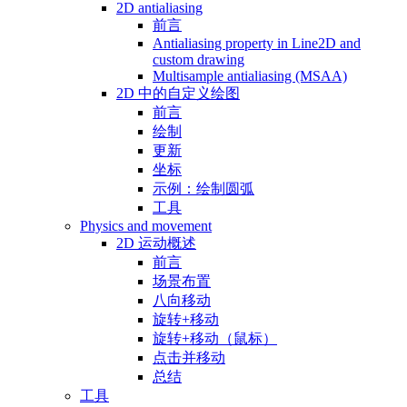
2D antialiasing
前言
Antialiasing property in Line2D and
custom drawing
Multisample antialiasing (MSAA)
2D 中的自定义绘图
前言
绘制
更新
坐标
示例：绘制圆弧
工具
Physics and movement
2D 运动概述
前言
场景布置
八向移动
旋转+移动
旋转+移动（鼠标）
点击并移动
总结
工具