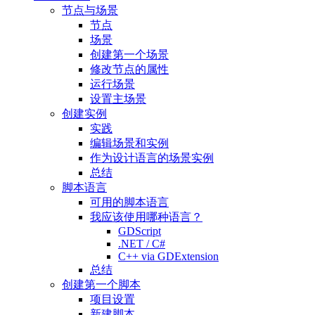
节点与场景
节点
场景
创建第一个场景
修改节点的属性
运行场景
设置主场景
创建实例
实践
编辑场景和实例
作为设计语言的场景实例
总结
脚本语言
可用的脚本语言
我应该使用哪种语言？
GDScript
.NET / C#
C++ via GDExtension
总结
创建第一个脚本
项目设置
新建脚本