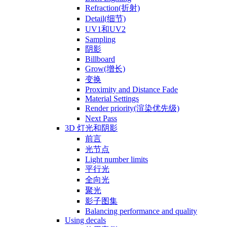
Refraction(折射)
Detail(细节)
UV1和UV2
Sampling
阴影
Billboard
Grow(增长)
变换
Proximity and Distance Fade
Material Settings
Render priority(渲染优先级)
Next Pass
3D 灯光和阴影
前言
光节点
Light number limits
平行光
全向光
聚光
影子图集
Balancing performance and quality
Using decals