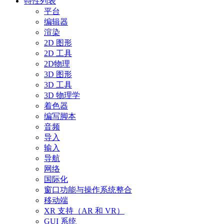
特性列表
平台
编辑器
渲染
2D 图形
2D 工具
2D物理
3D 图形
3D 工具
3D 物理学
着色器
编写脚本
音频
导入
输入
导航
网络
国际化
窗口功能与操作系统整合
移动端
XR 支持（AR 和 VR）
GUI 系统