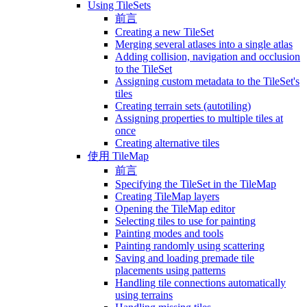
Using TileSets
前言
Creating a new TileSet
Merging several atlases into a single atlas
Adding collision, navigation and occlusion
to the TileSet
Assigning custom metadata to the TileSet's
tiles
Creating terrain sets (autotiling)
Assigning properties to multiple tiles at
once
Creating alternative tiles
使用 TileMap
前言
Specifying the TileSet in the TileMap
Creating TileMap layers
Opening the TileMap editor
Selecting tiles to use for painting
Painting modes and tools
Painting randomly using scattering
Saving and loading premade tile
placements using patterns
Handling tile connections automatically
using terrains