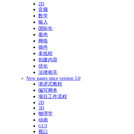
2D
音频
数学
输入
国际化
着色
网络
插件
多线程
创建内容
优化
法律相关
New pages since version 3.0
渐进式教程
编写脚本
项目工作流程
2D
3D
物理学
动画
GUI
视口