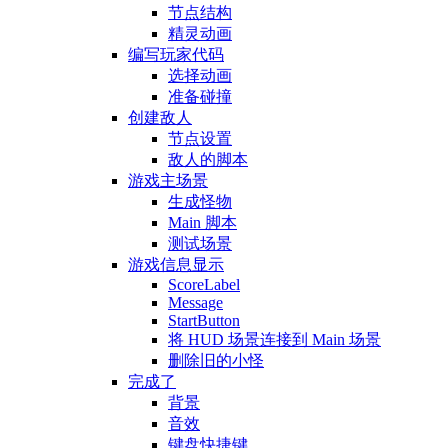
节点结构
精灵动画
编写玩家代码
选择动画
准备碰撞
创建敌人
节点设置
敌人的脚本
游戏主场景
生成怪物
Main 脚本
测试场景
游戏信息显示
ScoreLabel
Message
StartButton
将 HUD 场景连接到 Main 场景
删除旧的小怪
完成了
背景
音效
键盘快捷键