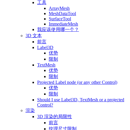
工具
ArrayMesh
MeshDataTool
SurfaceTool
ImmediateMesh
我应该使用哪一个？
3D 文本
前言
Label3D
优势
限制
TextMesh
优势
限制
Projected Label node (or any other Control)
优势
限制
Should I use Label3D, TextMesh or a projected
Control?
渲染
3D 渲染的局限性
前言
纹理尺寸限制