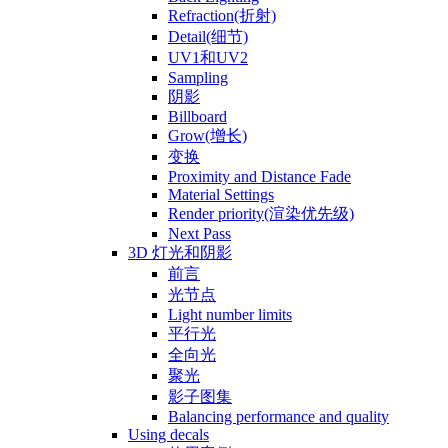
Refraction(折射)
Detail(细节)
UV1和UV2
Sampling
阴影
Billboard
Grow(增长)
变换
Proximity and Distance Fade
Material Settings
Render priority(渲染优先级)
Next Pass
3D 灯光和阴影
前言
光节点
Light number limits
平行光
全向光
聚光
影子图集
Balancing performance and quality
Using decals