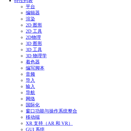
特性列表
平台
编辑器
渲染
2D 图形
2D 工具
2D物理
3D 图形
3D 工具
3D 物理学
着色器
编写脚本
音频
导入
输入
导航
网络
国际化
窗口功能与操作系统整合
移动端
XR 支持（AR 和 VR）
GUI 系统