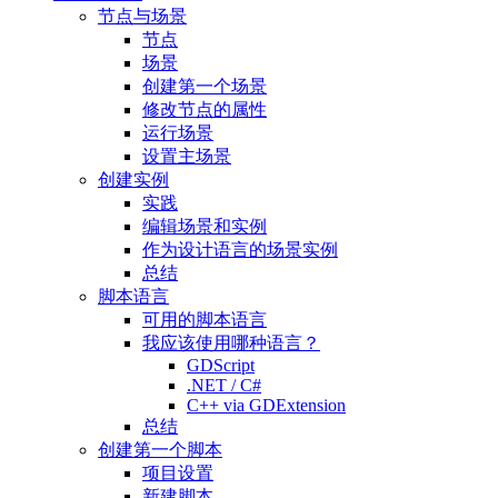
节点与场景
节点
场景
创建第一个场景
修改节点的属性
运行场景
设置主场景
创建实例
实践
编辑场景和实例
作为设计语言的场景实例
总结
脚本语言
可用的脚本语言
我应该使用哪种语言？
GDScript
.NET / C#
C++ via GDExtension
总结
创建第一个脚本
项目设置
新建脚本