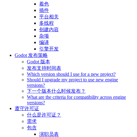
着色
插件
平台相关
多线程
创建内容
杂项
编译
引擎开发
Godot 发布策略
Godot 版本
发布支持时间表
Which version should I use for a new project?
Should I upgrade my project to use new engine
versions?
下一个版本什么时候发布？
What are the criteria for compatibility across engine
versions?
遵守许可证
什么是许可证？
需求
包含
演职员表