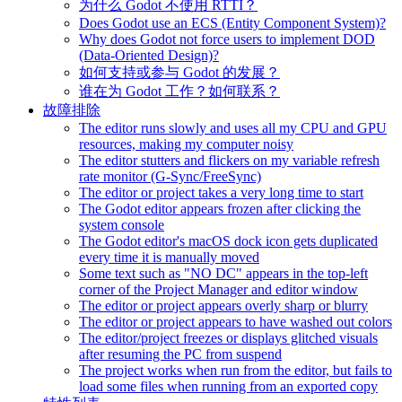
为什么 Godot 不使用 RTTI？
Does Godot use an ECS (Entity Component System)?
Why does Godot not force users to implement DOD
(Data-Oriented Design)?
如何支持或参与 Godot 的发展？
谁在为 Godot 工作？如何联系？
故障排除
The editor runs slowly and uses all my CPU and GPU
resources, making my computer noisy
The editor stutters and flickers on my variable refresh
rate monitor (G-Sync/FreeSync)
The editor or project takes a very long time to start
The Godot editor appears frozen after clicking the
system console
The Godot editor's macOS dock icon gets duplicated
every time it is manually moved
Some text such as "NO DC" appears in the top-left
corner of the Project Manager and editor window
The editor or project appears overly sharp or blurry
The editor or project appears to have washed out colors
The editor/project freezes or displays glitched visuals
after resuming the PC from suspend
The project works when run from the editor, but fails to
load some files when running from an exported copy