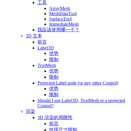
工具
ArrayMesh
MeshDataTool
SurfaceTool
ImmediateMesh
我应该使用哪一个？
3D 文本
前言
Label3D
优势
限制
TextMesh
优势
限制
Projected Label node (or any other Control)
优势
限制
Should I use Label3D, TextMesh or a projected
Control?
渲染
3D 渲染的局限性
前言
纹理尺寸限制