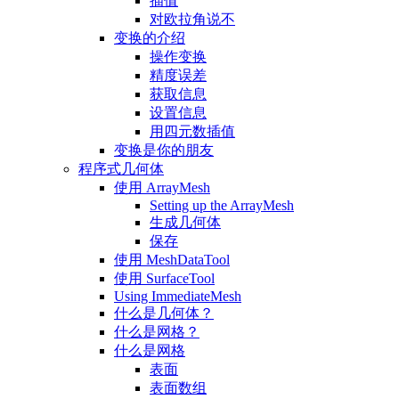
插值
对欧拉角说不
变换的介绍
操作变换
精度误差
获取信息
设置信息
用四元数插值
变换是你的朋友
程序式几何体
使用 ArrayMesh
Setting up the ArrayMesh
生成几何体
保存
使用 MeshDataTool
使用 SurfaceTool
Using ImmediateMesh
什么是几何体？
什么是网格？
什么是网格
表面
表面数组