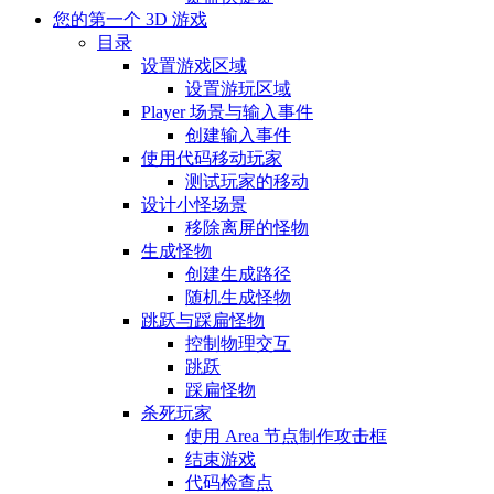
您的第一个 3D 游戏
目录
设置游戏区域
设置游玩区域
Player 场景与输入事件
创建输入事件
使用代码移动玩家
测试玩家的移动
设计小怪场景
移除离屏的怪物
生成怪物
创建生成路径
随机生成怪物
跳跃与踩扁怪物
控制物理交互
跳跃
踩扁怪物
杀死玩家
使用 Area 节点制作攻击框
结束游戏
代码检查点