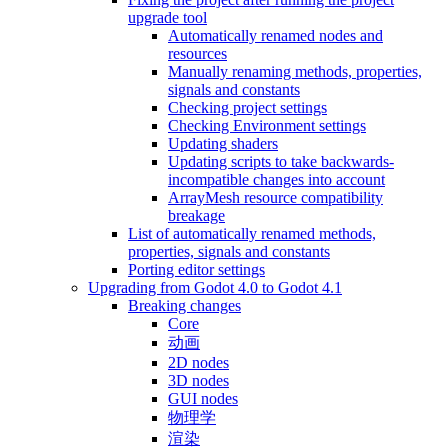
upgrade tool
Automatically renamed nodes and
resources
Manually renaming methods, properties,
signals and constants
Checking project settings
Checking Environment settings
Updating shaders
Updating scripts to take backwards-
incompatible changes into account
ArrayMesh resource compatibility
breakage
List of automatically renamed methods,
properties, signals and constants
Porting editor settings
Upgrading from Godot 4.0 to Godot 4.1
Breaking changes
Core
动画
2D nodes
3D nodes
GUI nodes
物理学
渲染