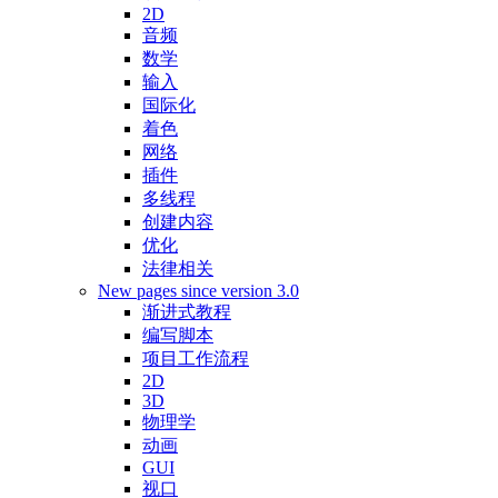
2D
音频
数学
输入
国际化
着色
网络
插件
多线程
创建内容
优化
法律相关
New pages since version 3.0
渐进式教程
编写脚本
项目工作流程
2D
3D
物理学
动画
GUI
视口