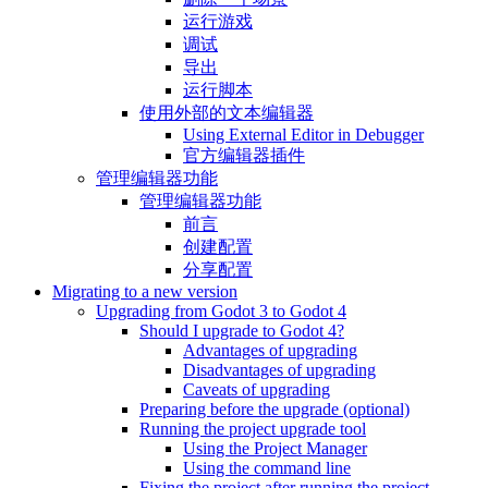
运行游戏
调试
导出
运行脚本
使用外部的文本编辑器
Using External Editor in Debugger
官方编辑器插件
管理编辑器功能
管理编辑器功能
前言
创建配置
分享配置
Migrating to a new version
Upgrading from Godot 3 to Godot 4
Should I upgrade to Godot 4?
Advantages of upgrading
Disadvantages of upgrading
Caveats of upgrading
Preparing before the upgrade (optional)
Running the project upgrade tool
Using the Project Manager
Using the command line
Fixing the project after running the project