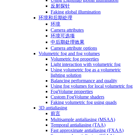
Using Lightmap global illumination
反射探针
Faking global illumination
环境和后期处理
环境
Camera attributes
环境可选项
中后期处理效果
Camera attribute options
Volumetric fog and fog volumes
Volumetric fog properties
Light interaction with volumetric fog
Using volumetric fog as a volumetric
lighting solution
Balancing performance and quality
Using fog volumes for local volumetric fog
FogVolume properties
Custom FogVolume shaders
Faking volumetric fog using quads
3D antialiasing
前言
Multisample antialiasing (MSAA)
Temporal antialiasing (TAA)
Fast approximate antialiasing (FXAA)