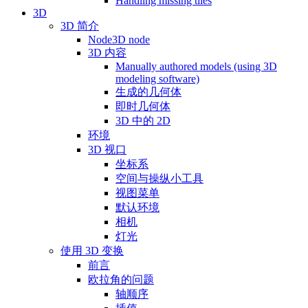
Handling missing tiles
3D
3D 简介
Node3D node
3D 内容
Manually authored models (using 3D
modeling software)
生成的几何体
即时几何体
3D 中的 2D
环境
3D 视口
坐标系
空间与操纵小工具
视图菜单
默认环境
相机
灯光
使用 3D 变换
前言
欧拉角的问题
轴顺序