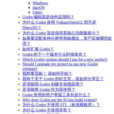
Windows
macOS
Linux
Godot 编辑器是绿色应用吗？
为什么 Godot 使用 Vulkan/OpenGL 而不是
Direct3D？
为什么 Godot 旨在保持其核心功能集较小？
如果要适配多种分辨率和纵横比，资产应做哪些处
理？
如何扩展 Godot？
Godot 的下一个版本什么时候发布？
Which Godot version should I use for a new project?
Should I upgrade my project to use new Godot
versions?
我想要贡献！ 该如何开始？
我有个关于 Godot 的好主意，该如何分享它？
是否能用 Godot 创建非游戏应用？
是否能将 Godot 作为库使用？
Godot 使用的用户界面工具包是什么？
Why does Godot use the SCons build system?
为什么 Godot 不使用 STL（标准模板库）？
为什么 Godot 不使用异常？