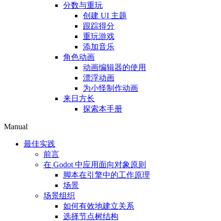
分数与重玩
创建 UI 主题
跟踪得分
重玩游戏
添加音乐
角色动画
动画编辑器的使用
漂浮动画
为小怪制作动画
来日方长
探索本手册
Manual
最佳实践
前言
在 Godot 中应用面向对象原则
脚本在引擎中的工作原理
场景
场景组织
如何有效地建立关系
选择节点树结构