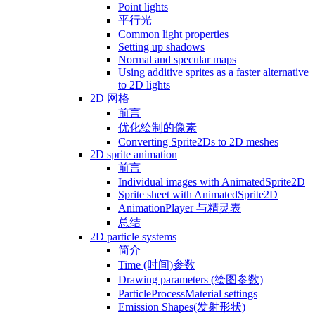
Point lights
平行光
Common light properties
Setting up shadows
Normal and specular maps
Using additive sprites as a faster alternative
to 2D lights
2D 网格
前言
优化绘制的像素
Converting Sprite2Ds to 2D meshes
2D sprite animation
前言
Individual images with AnimatedSprite2D
Sprite sheet with AnimatedSprite2D
AnimationPlayer 与精灵表
总结
2D particle systems
简介
Time (时间)参数
Drawing parameters (绘图参数)
ParticleProcessMaterial settings
Emission Shapes(发射形状)