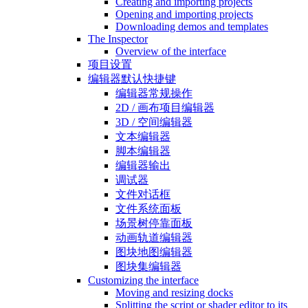
Creating and importing projects
Opening and importing projects
Downloading demos and templates
The Inspector
Overview of the interface
项目设置
编辑器默认快捷键
编辑器常规操作
2D / 画布项目编辑器
3D / 空间编辑器
文本编辑器
脚本编辑器
编辑器输出
调试器
文件对话框
文件系统面板
场景树停靠面板
动画轨道编辑器
图块地图编辑器
图块集编辑器
Customizing the interface
Moving and resizing docks
Splitting the script or shader editor to its