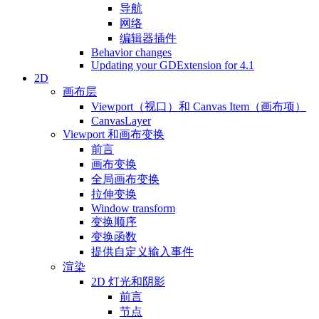
导航
网络
编辑器插件
Behavior changes
Updating your GDExtension for 4.1
2D
画布层
Viewport（视口）和 Canvas Item（画布项）
CanvasLayer
Viewport 和画布变换
前言
画布变换
全局画布变换
拉伸变换
Window transform
变换顺序
变换函数
提供自定义输入事件
渲染
2D 灯光和阴影
前言
节点