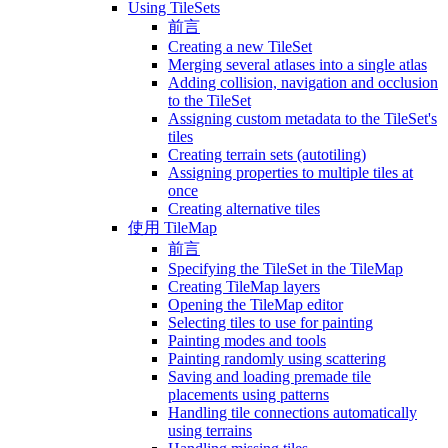
Using TileSets
前言
Creating a new TileSet
Merging several atlases into a single atlas
Adding collision, navigation and occlusion
to the TileSet
Assigning custom metadata to the TileSet's
tiles
Creating terrain sets (autotiling)
Assigning properties to multiple tiles at
once
Creating alternative tiles
使用 TileMap
前言
Specifying the TileSet in the TileMap
Creating TileMap layers
Opening the TileMap editor
Selecting tiles to use for painting
Painting modes and tools
Painting randomly using scattering
Saving and loading premade tile
placements using patterns
Handling tile connections automatically
using terrains