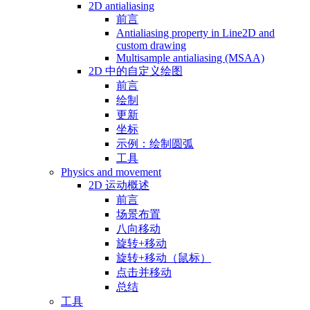
2D antialiasing
前言
Antialiasing property in Line2D and
custom drawing
Multisample antialiasing (MSAA)
2D 中的自定义绘图
前言
绘制
更新
坐标
示例：绘制圆弧
工具
Physics and movement
2D 运动概述
前言
场景布置
八向移动
旋转+移动
旋转+移动（鼠标）
点击并移动
总结
工具