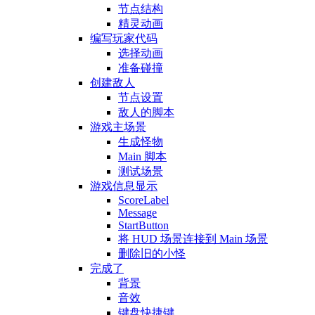
节点结构
精灵动画
编写玩家代码
选择动画
准备碰撞
创建敌人
节点设置
敌人的脚本
游戏主场景
生成怪物
Main 脚本
测试场景
游戏信息显示
ScoreLabel
Message
StartButton
将 HUD 场景连接到 Main 场景
删除旧的小怪
完成了
背景
音效
键盘快捷键