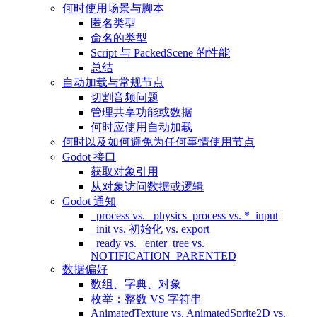
何时使用场景与脚本
匿名类型
命名的类型
Script 与 PackedScene 的性能
总结
自动加载与常规节点
切割音频问题
管理共享功能或数据
何时应使用自动加载
何时以及如何避免为任何事情使用节点
Godot 接口
获取对象引用
从对象访问数据或逻辑
Godot 通知
_process vs. _physics_process vs. *_input
_init vs. 初始化 vs. export
_ready vs. _enter_tree vs.
NOTIFICATION_PARENTED
数据偏好
数组、字典、对象
枚举：整数 VS 字符串
AnimatedTexture vs. AnimatedSprite2D vs.