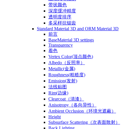
带状颜色
深度缓冲精度
透明度排序
多采样抗锯齿
Standard Material 3D and ORM Material 3D
前言
BaseMaterial 3D settings
Transparency
着色
Vertex Color(顶点颜色)
Albedo（反照率）
Metallic(金属)
Roughness(粗糙度)
Emission(发射)
法线贴图
Rim(边缘)
Clearcoat（清漆）
Anisotropy（各向异性）
Ambient Occlusion（环境光遮蔽）
Height
Subsurface Scattering（次表面散射）
Back Lighting