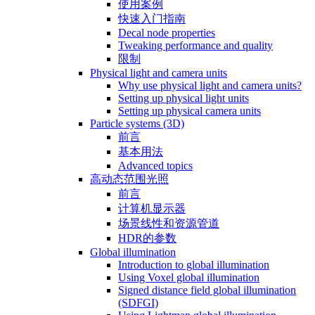
使用案例
快速入门指南
Decal node properties
Tweaking performance and quality
限制
Physical light and camera units
Why use physical light and camera units?
Setting up physical light units
Setting up physical camera units
Particle systems (3D)
前言
基本用法
Advanced topics
高动态范围光照
前言
计算机显示器
场景线性和资源管道
HDR的参数
Global illumination
Introduction to global illumination
Using Voxel global illumination
Signed distance field global illumination
(SDFGI)