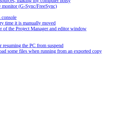
esources, making my computer noisy
ate monitor (G-Sync/FreeSync)
m console
ry time it is manually moved
er of the Project Manager and editor window
fter resuming the PC from suspend
 load some files when running from an exported copy