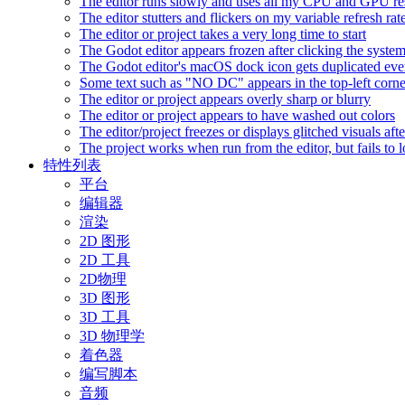
The editor runs slowly and uses all my CPU and GPU r
The editor stutters and flickers on my variable refresh r
The editor or project takes a very long time to start
The Godot editor appears frozen after clicking the syste
The Godot editor's macOS dock icon gets duplicated eve
Some text such as "NO DC" appears in the top-left corn
The editor or project appears overly sharp or blurry
The editor or project appears to have washed out colors
The editor/project freezes or displays glitched visuals a
The project works when run from the editor, but fails to
特性列表
平台
编辑器
渲染
2D 图形
2D 工具
2D物理
3D 图形
3D 工具
3D 物理学
着色器
编写脚本
音频