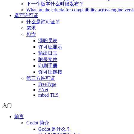
下一个版本什么时候发布？
What are the criteria for compatibility across engine vers
遵守许可证
什么是许可证？
需求
包含
演职员表
许可证显示
输出日志
附带文件
印刷手册
许可证链接
第三方许可证
FreeType
ENet
mbed TLS
入门
前言
Godot 简介
Godot 是什么？