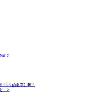
条款？
闭源 SDK 的名字】吗？
成）？