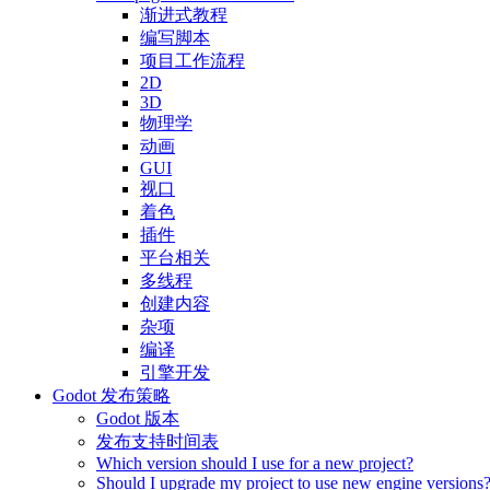
渐进式教程
编写脚本
项目工作流程
2D
3D
物理学
动画
GUI
视口
着色
插件
平台相关
多线程
创建内容
杂项
编译
引擎开发
Godot 发布策略
Godot 版本
发布支持时间表
Which version should I use for a new project?
Should I upgrade my project to use new engine versions