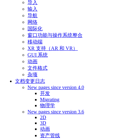
导入
输入
导航
网络
国际化
窗口功能与操作系统整合
移动端
XR 支持（AR 和 VR）
GUI 系统
动画
文件格式
杂项
文档变更日志
New pages since version 4.0
开发
Migrating
物理学
New pages since version 3.6
2D
3D
动画
资产管线