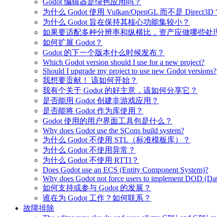
Godot 编辑器是绿色应用吗？
为什么 Godot 使用 Vulkan/OpenGL 而不是 Direct3D
为什么 Godot 旨在保持其核心功能集较小？
如果要适配多种分辨率和纵横比，资产应做哪些处
如何扩展 Godot？
Godot 的下一个版本什么时候发布？
Which Godot version should I use for a new project?
Should I upgrade my project to use new Godot versions?
我想要贡献！ 该如何开始？
我有个关于 Godot 的好主意，该如何分享它？
是否能用 Godot 创建非游戏应用？
是否能将 Godot 作为库使用？
Godot 使用的用户界面工具包是什么？
Why does Godot use the SCons build system?
为什么 Godot 不使用 STL（标准模板库）？
为什么 Godot 不使用异常？
为什么 Godot 不使用 RTTI？
Does Godot use an ECS (Entity Component System)?
Why does Godot not force users to implement DOD (Dat
如何支持或参与 Godot 的发展？
谁在为 Godot 工作？如何联系？
故障排除