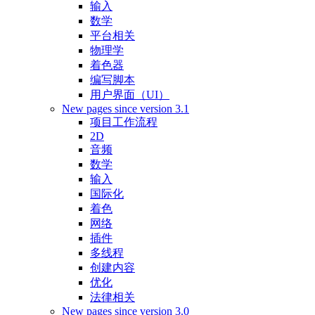
输入
数学
平台相关
物理学
着色器
编写脚本
用户界面（UI）
New pages since version 3.1
项目工作流程
2D
音频
数学
输入
国际化
着色
网络
插件
多线程
创建内容
优化
法律相关
New pages since version 3.0