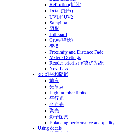
Refraction(折射)
Detail(细节)
UV1和UV2
Sampling
阴影
Billboard
Grow(增长)
变换
Proximity and Distance Fade
Material Settings
Render priority(渲染优先级)
Next Pass
3D 灯光和阴影
前言
光节点
Light number limits
平行光
全向光
聚光
影子图集
Balancing performance and quality
Using decals