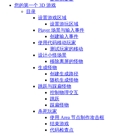
您的第一个 3D 游戏
目录
设置游戏区域
设置游玩区域
Player 场景与输入事件
创建输入事件
使用代码移动玩家
测试玩家的移动
设计小怪场景
移除离屏的怪物
生成怪物
创建生成路径
随机生成怪物
跳跃与踩扁怪物
控制物理交互
跳跃
踩扁怪物
杀死玩家
使用 Area 节点制作攻击框
结束游戏
代码检查点