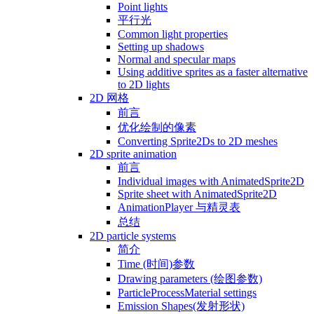
Point lights
平行光
Common light properties
Setting up shadows
Normal and specular maps
Using additive sprites as a faster alternative
to 2D lights
2D 网格
前言
优化绘制的像素
Converting Sprite2Ds to 2D meshes
2D sprite animation
前言
Individual images with AnimatedSprite2D
Sprite sheet with AnimatedSprite2D
AnimationPlayer 与精灵表
总结
2D particle systems
简介
Time (时间)参数
Drawing parameters (绘图参数)
ParticleProcessMaterial settings
Emission Shapes(发射形状)