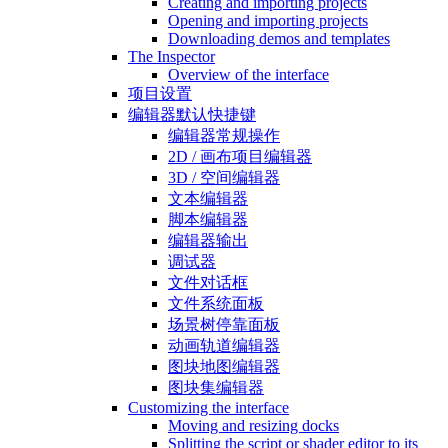
Creating and importing projects
Opening and importing projects
Downloading demos and templates
The Inspector
Overview of the interface
项目设置
编辑器默认快捷键
编辑器常规操作
2D / 画布项目编辑器
3D / 空间编辑器
文本编辑器
脚本编辑器
编辑器输出
调试器
文件对话框
文件系统面板
场景树停靠面板
动画轨道编辑器
图块地图编辑器
图块集编辑器
Customizing the interface
Moving and resizing docks
Splitting the script or shader editor to its