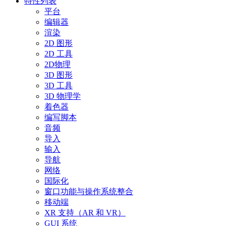
特性列表
平台
编辑器
渲染
2D 图形
2D 工具
2D物理
3D 图形
3D 工具
3D 物理学
着色器
编写脚本
音频
导入
输入
导航
网络
国际化
窗口功能与操作系统整合
移动端
XR 支持（AR 和 VR）
GUI 系统