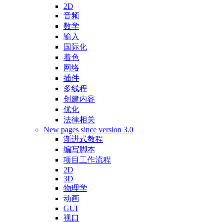
2D
音频
数学
输入
国际化
着色
网络
插件
多线程
创建内容
优化
法律相关
New pages since version 3.0
渐进式教程
编写脚本
项目工作流程
2D
3D
物理学
动画
GUI
视口