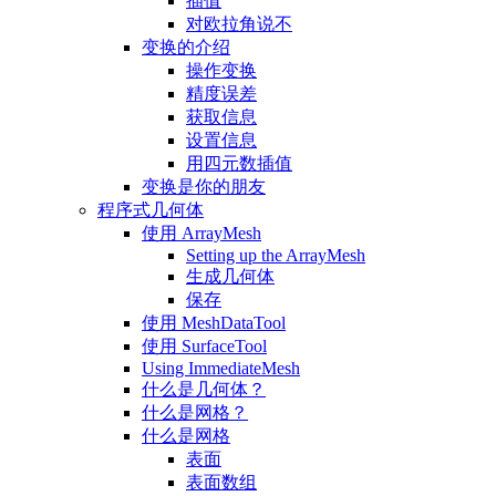
插值
对欧拉角说不
变换的介绍
操作变换
精度误差
获取信息
设置信息
用四元数插值
变换是你的朋友
程序式几何体
使用 ArrayMesh
Setting up the ArrayMesh
生成几何体
保存
使用 MeshDataTool
使用 SurfaceTool
Using ImmediateMesh
什么是几何体？
什么是网格？
什么是网格
表面
表面数组