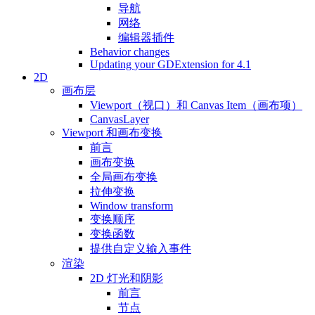
导航
网络
编辑器插件
Behavior changes
Updating your GDExtension for 4.1
2D
画布层
Viewport（视口）和 Canvas Item（画布项）
CanvasLayer
Viewport 和画布变换
前言
画布变换
全局画布变换
拉伸变换
Window transform
变换顺序
变换函数
提供自定义输入事件
渲染
2D 灯光和阴影
前言
节点