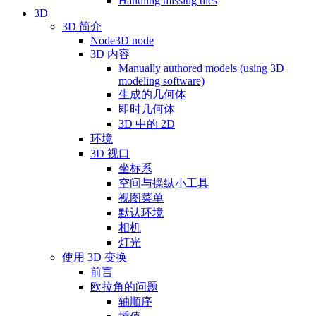
Handling missing tiles
3D
3D 简介
Node3D node
3D 内容
Manually authored models (using 3D
modeling software)
生成的几何体
即时几何体
3D 中的 2D
环境
3D 视口
坐标系
空间与操纵小工具
视图菜单
默认环境
相机
灯光
使用 3D 变换
前言
欧拉角的问题
轴顺序