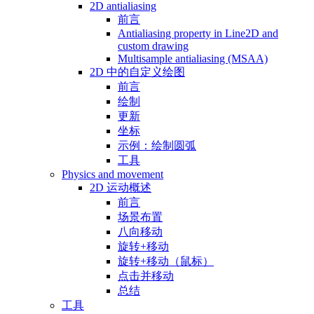
2D antialiasing
前言
Antialiasing property in Line2D and
custom drawing
Multisample antialiasing (MSAA)
2D 中的自定义绘图
前言
绘制
更新
坐标
示例：绘制圆弧
工具
Physics and movement
2D 运动概述
前言
场景布置
八向移动
旋转+移动
旋转+移动（鼠标）
点击并移动
总结
工具