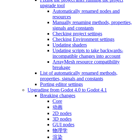
upgrade tool
Automatically renamed nodes and
resources
Manually renaming methods, properties,
signals and constants
Checking project settings
Checking Environment settings
Updating shaders
Updating scripts to take backwards-
incompatible changes into account
ArrayMesh resource compatibility
breakage
List of automatically renamed methods,
properties, signals and constants
Porting editor settings
Upgrading from Godot 4.0 to Godot 4.1
Breaking changes
Core
动画
2D nodes
3D nodes
GUI nodes
物理学
渲染