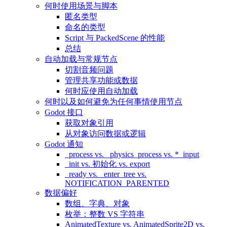
何时使用场景与脚本
匿名类型
命名的类型
Script 与 PackedScene 的性能
总结
自动加载与常规节点
切割音频问题
管理共享功能或数据
何时应使用自动加载
何时以及如何避免为任何事情使用节点
Godot 接口
获取对象引用
从对象访问数据或逻辑
Godot 通知
_process vs. _physics_process vs. *_input
_init vs. 初始化 vs. export
_ready vs. _enter_tree vs.
NOTIFICATION_PARENTED
数据偏好
数组、字典、对象
枚举：整数 VS 字符串
AnimatedTexture vs. AnimatedSprite2D vs.