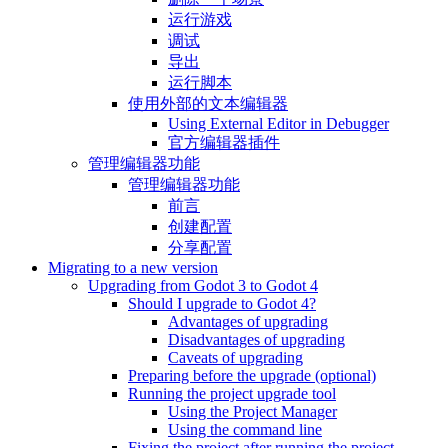
运行游戏
调试
导出
运行脚本
使用外部的文本编辑器
Using External Editor in Debugger
官方编辑器插件
管理编辑器功能
管理编辑器功能
前言
创建配置
分享配置
Migrating to a new version
Upgrading from Godot 3 to Godot 4
Should I upgrade to Godot 4?
Advantages of upgrading
Disadvantages of upgrading
Caveats of upgrading
Preparing before the upgrade (optional)
Running the project upgrade tool
Using the Project Manager
Using the command line
Fixing the project after running the project