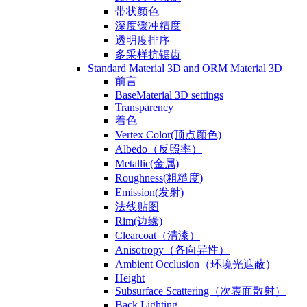
带状颜色
深度缓冲精度
透明度排序
多采样抗锯齿
Standard Material 3D and ORM Material 3D
前言
BaseMaterial 3D settings
Transparency
着色
Vertex Color(顶点颜色)
Albedo（反照率）
Metallic(金属)
Roughness(粗糙度)
Emission(发射)
法线贴图
Rim(边缘)
Clearcoat（清漆）
Anisotropy（各向异性）
Ambient Occlusion（环境光遮蔽）
Height
Subsurface Scattering（次表面散射）
Back Lighting