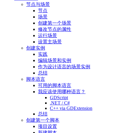
节点与场景
节点
场景
创建第一个场景
修改节点的属性
运行场景
设置主场景
创建实例
实践
编辑场景和实例
作为设计语言的场景实例
总结
脚本语言
可用的脚本语言
我应该使用哪种语言？
GDScript
.NET / C#
C++ via GDExtension
总结
创建第一个脚本
项目设置
新建脚本