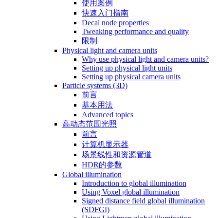
使用案例
快速入门指南
Decal node properties
Tweaking performance and quality
限制
Physical light and camera units
Why use physical light and camera units?
Setting up physical light units
Setting up physical camera units
Particle systems (3D)
前言
基本用法
Advanced topics
高动态范围光照
前言
计算机显示器
场景线性和资源管道
HDR的参数
Global illumination
Introduction to global illumination
Using Voxel global illumination
Signed distance field global illumination
(SDFGI)