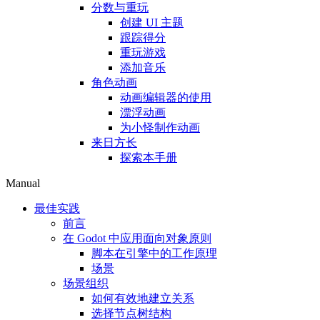
分数与重玩
创建 UI 主题
跟踪得分
重玩游戏
添加音乐
角色动画
动画编辑器的使用
漂浮动画
为小怪制作动画
来日方长
探索本手册
Manual
最佳实践
前言
在 Godot 中应用面向对象原则
脚本在引擎中的工作原理
场景
场景组织
如何有效地建立关系
选择节点树结构