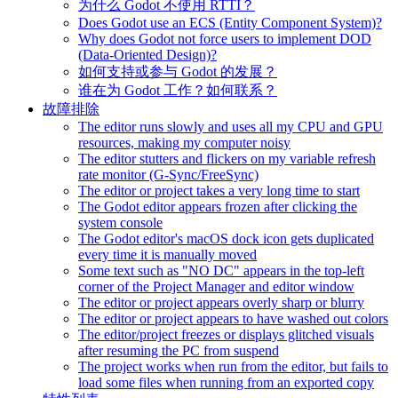
为什么 Godot 不使用 RTTI？
Does Godot use an ECS (Entity Component System)?
Why does Godot not force users to implement DOD
(Data-Oriented Design)?
如何支持或参与 Godot 的发展？
谁在为 Godot 工作？如何联系？
故障排除
The editor runs slowly and uses all my CPU and GPU
resources, making my computer noisy
The editor stutters and flickers on my variable refresh
rate monitor (G-Sync/FreeSync)
The editor or project takes a very long time to start
The Godot editor appears frozen after clicking the
system console
The Godot editor's macOS dock icon gets duplicated
every time it is manually moved
Some text such as "NO DC" appears in the top-left
corner of the Project Manager and editor window
The editor or project appears overly sharp or blurry
The editor or project appears to have washed out colors
The editor/project freezes or displays glitched visuals
after resuming the PC from suspend
The project works when run from the editor, but fails to
load some files when running from an exported copy