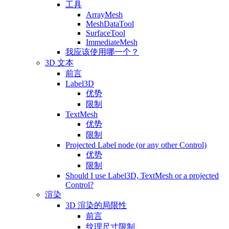
工具
ArrayMesh
MeshDataTool
SurfaceTool
ImmediateMesh
我应该使用哪一个？
3D 文本
前言
Label3D
优势
限制
TextMesh
优势
限制
Projected Label node (or any other Control)
优势
限制
Should I use Label3D, TextMesh or a projected
Control?
渲染
3D 渲染的局限性
前言
纹理尺寸限制