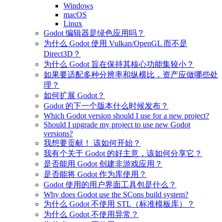
Windows
macOS
Linux
Godot 编辑器是绿色应用吗？
为什么 Godot 使用 Vulkan/OpenGL 而不是
Direct3D？
为什么 Godot 旨在保持其核心功能集较小？
如果要适配多种分辨率和纵横比，资产应做哪些处
理？
如何扩展 Godot？
Godot 的下一个版本什么时候发布？
Which Godot version should I use for a new project?
Should I upgrade my project to use new Godot
versions?
我想要贡献！ 该如何开始？
我有个关于 Godot 的好主意，该如何分享它？
是否能用 Godot 创建非游戏应用？
是否能将 Godot 作为库使用？
Godot 使用的用户界面工具包是什么？
Why does Godot use the SCons build system?
为什么 Godot 不使用 STL（标准模板库）？
为什么 Godot 不使用异常？