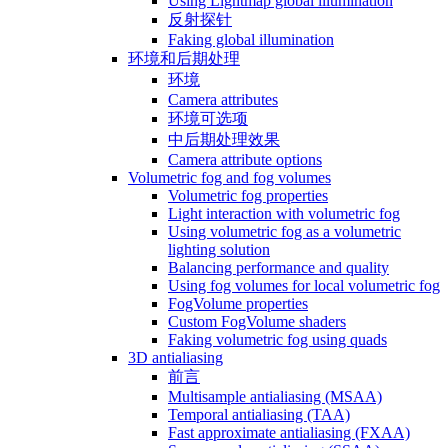
Using Lightmap global illumination
反射探针
Faking global illumination
环境和后期处理
环境
Camera attributes
环境可选项
中后期处理效果
Camera attribute options
Volumetric fog and fog volumes
Volumetric fog properties
Light interaction with volumetric fog
Using volumetric fog as a volumetric
lighting solution
Balancing performance and quality
Using fog volumes for local volumetric fog
FogVolume properties
Custom FogVolume shaders
Faking volumetric fog using quads
3D antialiasing
前言
Multisample antialiasing (MSAA)
Temporal antialiasing (TAA)
Fast approximate antialiasing (FXAA)