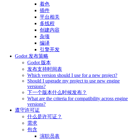
着色
插件
平台相关
多线程
创建内容
杂项
编译
引擎开发
Godot 发布策略
Godot 版本
发布支持时间表
Which version should I use for a new project?
Should I upgrade my project to use new engine
versions?
下一个版本什么时候发布？
What are the criteria for compatibility across engine
versions?
遵守许可证
什么是许可证？
需求
包含
演职员表