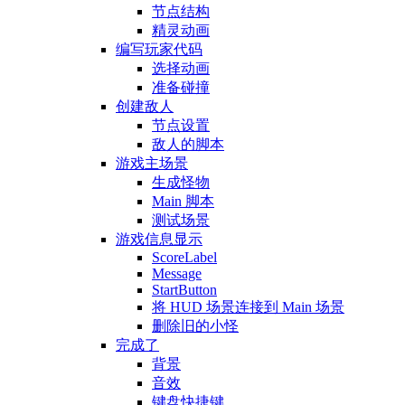
节点结构
精灵动画
编写玩家代码
选择动画
准备碰撞
创建敌人
节点设置
敌人的脚本
游戏主场景
生成怪物
Main 脚本
测试场景
游戏信息显示
ScoreLabel
Message
StartButton
将 HUD 场景连接到 Main 场景
删除旧的小怪
完成了
背景
音效
键盘快捷键