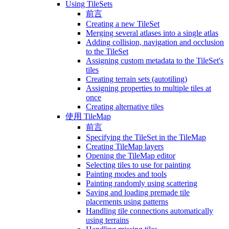
Using TileSets
前言
Creating a new TileSet
Merging several atlases into a single atlas
Adding collision, navigation and occlusion
to the TileSet
Assigning custom metadata to the TileSet's
tiles
Creating terrain sets (autotiling)
Assigning properties to multiple tiles at
once
Creating alternative tiles
使用 TileMap
前言
Specifying the TileSet in the TileMap
Creating TileMap layers
Opening the TileMap editor
Selecting tiles to use for painting
Painting modes and tools
Painting randomly using scattering
Saving and loading premade tile
placements using patterns
Handling tile connections automatically
using terrains