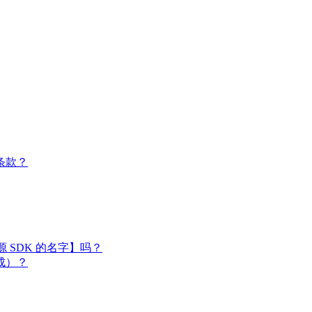
条款？
闭源 SDK 的名字】吗？
成）？