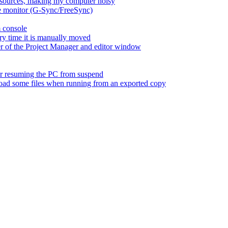
esources, making my computer noisy
ate monitor (G-Sync/FreeSync)
m console
ry time it is manually moved
er of the Project Manager and editor window
fter resuming the PC from suspend
 load some files when running from an exported copy