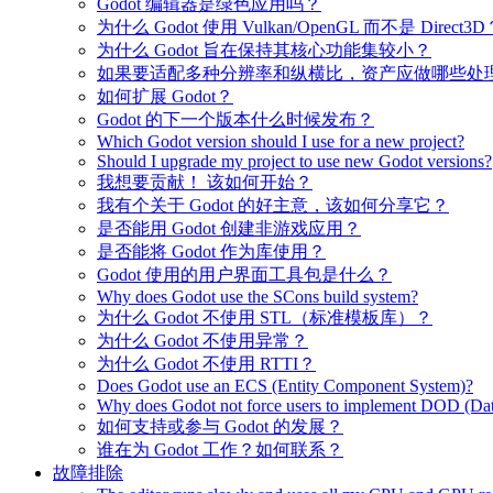
Godot 编辑器是绿色应用吗？
为什么 Godot 使用 Vulkan/OpenGL 而不是 Direct3D
为什么 Godot 旨在保持其核心功能集较小？
如果要适配多种分辨率和纵横比，资产应做哪些处
如何扩展 Godot？
Godot 的下一个版本什么时候发布？
Which Godot version should I use for a new project?
Should I upgrade my project to use new Godot versions?
我想要贡献！ 该如何开始？
我有个关于 Godot 的好主意，该如何分享它？
是否能用 Godot 创建非游戏应用？
是否能将 Godot 作为库使用？
Godot 使用的用户界面工具包是什么？
Why does Godot use the SCons build system?
为什么 Godot 不使用 STL（标准模板库）？
为什么 Godot 不使用异常？
为什么 Godot 不使用 RTTI？
Does Godot use an ECS (Entity Component System)?
Why does Godot not force users to implement DOD (Dat
如何支持或参与 Godot 的发展？
谁在为 Godot 工作？如何联系？
故障排除