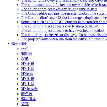
The editor runs slowly and uses all my CPU and GPU r
The editor stutters and flickers on my variable refresh r
The editor or project takes a very long time to start
The Godot editor appears frozen after clicking the syste
The Godot editor's macOS dock icon gets duplicated eve
Some text such as "NO DC" appears in the top-left corn
The editor or project appears overly sharp or blurry
The editor or project appears to have washed out colors
The editor/project freezes or displays glitched visuals a
The project works when run from the editor, but fails to
特性列表
平台
编辑器
渲染
2D 图形
2D 工具
2D物理
3D 图形
3D 工具
3D 物理学
着色器
编写脚本
音频