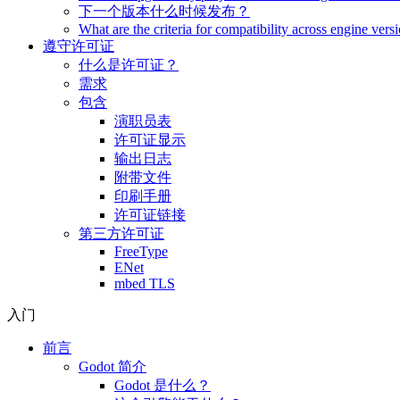
下一个版本什么时候发布？
What are the criteria for compatibility across engine vers
遵守许可证
什么是许可证？
需求
包含
演职员表
许可证显示
输出日志
附带文件
印刷手册
许可证链接
第三方许可证
FreeType
ENet
mbed TLS
入门
前言
Godot 简介
Godot 是什么？