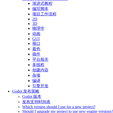
渐进式教程
编写脚本
项目工作流程
2D
3D
物理学
动画
GUI
视口
着色
插件
平台相关
多线程
创建内容
杂项
编译
引擎开发
Godot 发布策略
Godot 版本
发布支持时间表
Which version should I use for a new project?
Should I upgrade my project to use new engine versions