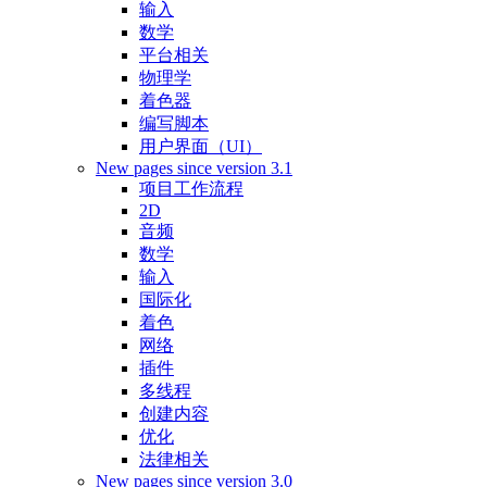
输入
数学
平台相关
物理学
着色器
编写脚本
用户界面（UI）
New pages since version 3.1
项目工作流程
2D
音频
数学
输入
国际化
着色
网络
插件
多线程
创建内容
优化
法律相关
New pages since version 3.0