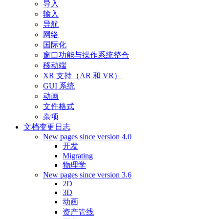
导入
输入
导航
网络
国际化
窗口功能与操作系统整合
移动端
XR 支持（AR 和 VR）
GUI 系统
动画
文件格式
杂项
文档变更日志
New pages since version 4.0
开发
Migrating
物理学
New pages since version 3.6
2D
3D
动画
资产管线