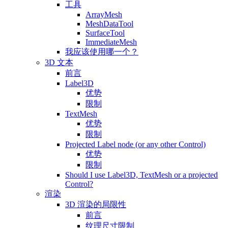
工具
ArrayMesh
MeshDataTool
SurfaceTool
ImmediateMesh
我应该使用哪一个？
3D 文本
前言
Label3D
优势
限制
TextMesh
优势
限制
Projected Label node (or any other Control)
优势
限制
Should I use Label3D, TextMesh or a projected
Control?
渲染
3D 渲染的局限性
前言
纹理尺寸限制