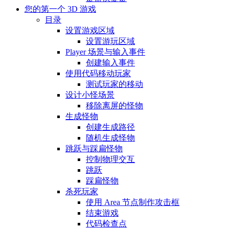
您的第一个 3D 游戏
目录
设置游戏区域
设置游玩区域
Player 场景与输入事件
创建输入事件
使用代码移动玩家
测试玩家的移动
设计小怪场景
移除离屏的怪物
生成怪物
创建生成路径
随机生成怪物
跳跃与踩扁怪物
控制物理交互
跳跃
踩扁怪物
杀死玩家
使用 Area 节点制作攻击框
结束游戏
代码检查点