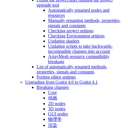
upgrade tool
Automatically renamed nodes and
resources
Manually renaming methods, properties,
signals and constants
Checking project settings
Checking Environment settings
Updating shaders
Updating scripts to take backwards-
incompatible changes into account
ArrayMesh resource compatibility
breakage
List of automatically renamed methods,
properties, signals and constants
Porting editor settings
Upgrading from Godot 4.0 to Godot 4.1
Breaking changes
Core
动画
2D nodes
3D nodes
GUI nodes
物理学
渲染