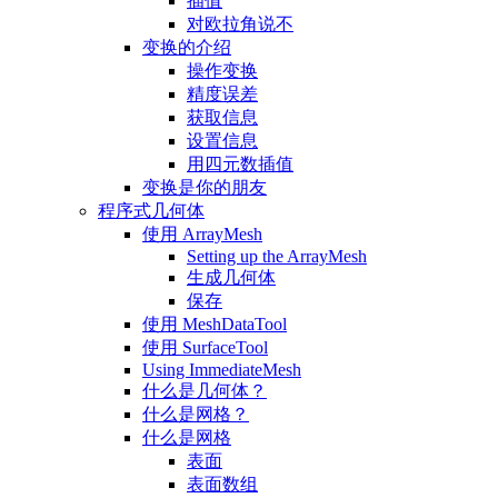
插值
对欧拉角说不
变换的介绍
操作变换
精度误差
获取信息
设置信息
用四元数插值
变换是你的朋友
程序式几何体
使用 ArrayMesh
Setting up the ArrayMesh
生成几何体
保存
使用 MeshDataTool
使用 SurfaceTool
Using ImmediateMesh
什么是几何体？
什么是网格？
什么是网格
表面
表面数组