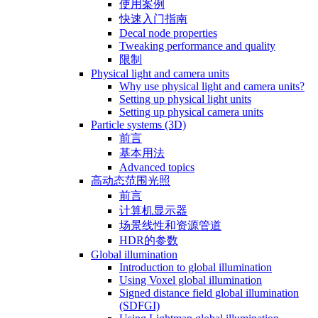
使用案例
快速入门指南
Decal node properties
Tweaking performance and quality
限制
Physical light and camera units
Why use physical light and camera units?
Setting up physical light units
Setting up physical camera units
Particle systems (3D)
前言
基本用法
Advanced topics
高动态范围光照
前言
计算机显示器
场景线性和资源管道
HDR的参数
Global illumination
Introduction to global illumination
Using Voxel global illumination
Signed distance field global illumination
(SDFGI)