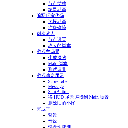
节点结构
精灵动画
编写玩家代码
选择动画
准备碰撞
创建敌人
节点设置
敌人的脚本
游戏主场景
生成怪物
Main 脚本
测试场景
游戏信息显示
ScoreLabel
Message
StartButton
将 HUD 场景连接到 Main 场景
删除旧的小怪
完成了
背景
音效
键盘快捷键