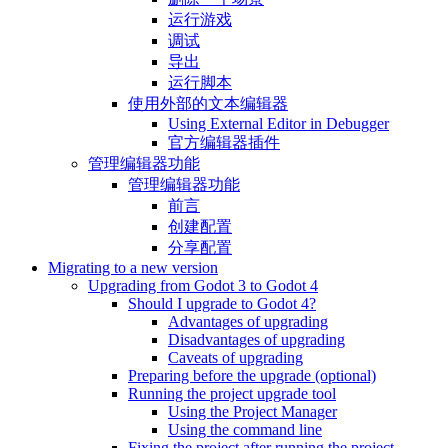
运行游戏
调试
导出
运行脚本
使用外部的文本编辑器
Using External Editor in Debugger
官方编辑器插件
管理编辑器功能
管理编辑器功能
前言
创建配置
分享配置
Migrating to a new version
Upgrading from Godot 3 to Godot 4
Should I upgrade to Godot 4?
Advantages of upgrading
Disadvantages of upgrading
Caveats of upgrading
Preparing before the upgrade (optional)
Running the project upgrade tool
Using the Project Manager
Using the command line
Fixing the project after running the project