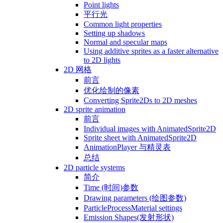
Point lights
平行光
Common light properties
Setting up shadows
Normal and specular maps
Using additive sprites as a faster alternative
to 2D lights
2D 网格
前言
优化绘制的像素
Converting Sprite2Ds to 2D meshes
2D sprite animation
前言
Individual images with AnimatedSprite2D
Sprite sheet with AnimatedSprite2D
AnimationPlayer 与精灵表
总结
2D particle systems
简介
Time (时间)参数
Drawing parameters (绘图参数)
ParticleProcessMaterial settings
Emission Shapes(发射形状)