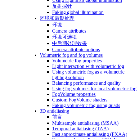
Using Lightmap global illumination
反射探针
Faking global illumination
环境和后期处理
环境
Camera attributes
环境可选项
中后期处理效果
Camera attribute options
Volumetric fog and fog volumes
Volumetric fog properties
Light interaction with volumetric fog
Using volumetric fog as a volumetric
lighting solution
Balancing performance and quality
Using fog volumes for local volumetric fog
FogVolume properties
Custom FogVolume shaders
Faking volumetric fog using quads
3D antialiasing
前言
Multisample antialiasing (MSAA)
Temporal antialiasing (TAA)
Fast approximate antialiasing (FXAA)