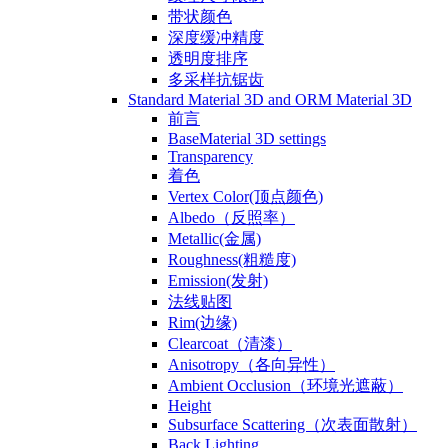
带状颜色
深度缓冲精度
透明度排序
多采样抗锯齿
Standard Material 3D and ORM Material 3D
前言
BaseMaterial 3D settings
Transparency
着色
Vertex Color(顶点颜色)
Albedo（反照率）
Metallic(金属)
Roughness(粗糙度)
Emission(发射)
法线贴图
Rim(边缘)
Clearcoat（清漆）
Anisotropy（各向异性）
Ambient Occlusion（环境光遮蔽）
Height
Subsurface Scattering（次表面散射）
Back Lighting