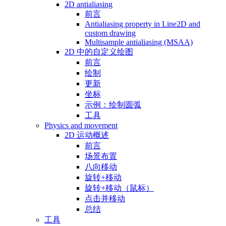
2D antialiasing
前言
Antialiasing property in Line2D and
custom drawing
Multisample antialiasing (MSAA)
2D 中的自定义绘图
前言
绘制
更新
坐标
示例：绘制圆弧
工具
Physics and movement
2D 运动概述
前言
场景布置
八向移动
旋转+移动
旋转+移动（鼠标）
点击并移动
总结
工具