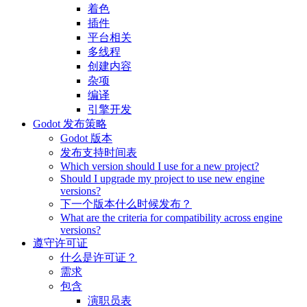
着色
插件
平台相关
多线程
创建内容
杂项
编译
引擎开发
Godot 发布策略
Godot 版本
发布支持时间表
Which version should I use for a new project?
Should I upgrade my project to use new engine
versions?
下一个版本什么时候发布？
What are the criteria for compatibility across engine
versions?
遵守许可证
什么是许可证？
需求
包含
演职员表