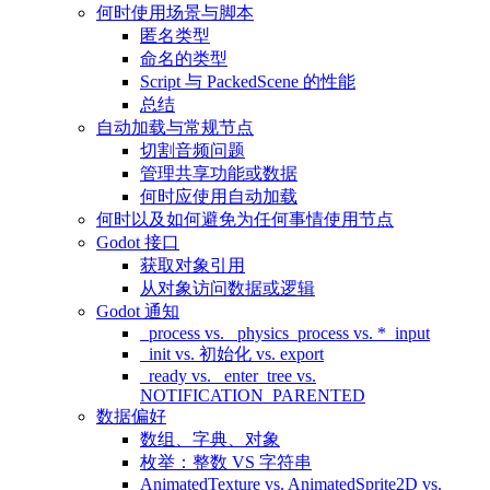
何时使用场景与脚本
匿名类型
命名的类型
Script 与 PackedScene 的性能
总结
自动加载与常规节点
切割音频问题
管理共享功能或数据
何时应使用自动加载
何时以及如何避免为任何事情使用节点
Godot 接口
获取对象引用
从对象访问数据或逻辑
Godot 通知
_process vs. _physics_process vs. *_input
_init vs. 初始化 vs. export
_ready vs. _enter_tree vs.
NOTIFICATION_PARENTED
数据偏好
数组、字典、对象
枚举：整数 VS 字符串
AnimatedTexture vs. AnimatedSprite2D vs.