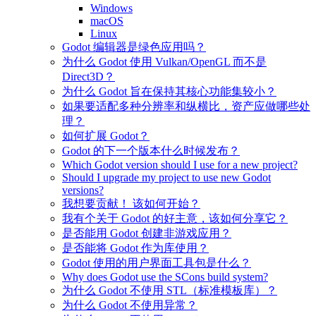
Windows
macOS
Linux
Godot 编辑器是绿色应用吗？
为什么 Godot 使用 Vulkan/OpenGL 而不是
Direct3D？
为什么 Godot 旨在保持其核心功能集较小？
如果要适配多种分辨率和纵横比，资产应做哪些处
理？
如何扩展 Godot？
Godot 的下一个版本什么时候发布？
Which Godot version should I use for a new project?
Should I upgrade my project to use new Godot
versions?
我想要贡献！ 该如何开始？
我有个关于 Godot 的好主意，该如何分享它？
是否能用 Godot 创建非游戏应用？
是否能将 Godot 作为库使用？
Godot 使用的用户界面工具包是什么？
Why does Godot use the SCons build system?
为什么 Godot 不使用 STL（标准模板库）？
为什么 Godot 不使用异常？