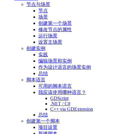
节点与场景
节点
场景
创建第一个场景
修改节点的属性
运行场景
设置主场景
创建实例
实践
编辑场景和实例
作为设计语言的场景实例
总结
脚本语言
可用的脚本语言
我应该使用哪种语言？
GDScript
.NET / C#
C++ via GDExtension
总结
创建第一个脚本
项目设置
新建脚本