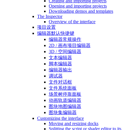
Creating and importing projects
Opening and importing projects
Downloading demos and templates
The Inspector
Overview of the interface
项目设置
编辑器默认快捷键
编辑器常规操作
2D / 画布项目编辑器
3D / 空间编辑器
文本编辑器
脚本编辑器
编辑器输出
调试器
文件对话框
文件系统面板
场景树停靠面板
动画轨道编辑器
图块地图编辑器
图块集编辑器
Customizing the interface
Moving and resizing docks
Splitting the script or shader editor to its