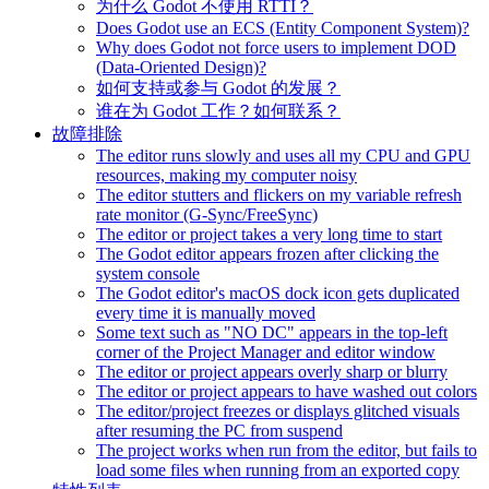
为什么 Godot 不使用 RTTI？
Does Godot use an ECS (Entity Component System)?
Why does Godot not force users to implement DOD
(Data-Oriented Design)?
如何支持或参与 Godot 的发展？
谁在为 Godot 工作？如何联系？
故障排除
The editor runs slowly and uses all my CPU and GPU
resources, making my computer noisy
The editor stutters and flickers on my variable refresh
rate monitor (G-Sync/FreeSync)
The editor or project takes a very long time to start
The Godot editor appears frozen after clicking the
system console
The Godot editor's macOS dock icon gets duplicated
every time it is manually moved
Some text such as "NO DC" appears in the top-left
corner of the Project Manager and editor window
The editor or project appears overly sharp or blurry
The editor or project appears to have washed out colors
The editor/project freezes or displays glitched visuals
after resuming the PC from suspend
The project works when run from the editor, but fails to
load some files when running from an exported copy