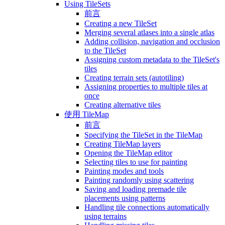
Using TileSets
前言
Creating a new TileSet
Merging several atlases into a single atlas
Adding collision, navigation and occlusion
to the TileSet
Assigning custom metadata to the TileSet's
tiles
Creating terrain sets (autotiling)
Assigning properties to multiple tiles at
once
Creating alternative tiles
使用 TileMap
前言
Specifying the TileSet in the TileMap
Creating TileMap layers
Opening the TileMap editor
Selecting tiles to use for painting
Painting modes and tools
Painting randomly using scattering
Saving and loading premade tile
placements using patterns
Handling tile connections automatically
using terrains