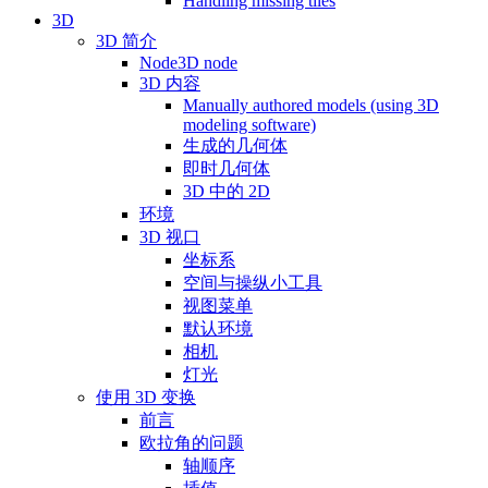
Handling missing tiles
3D
3D 简介
Node3D node
3D 内容
Manually authored models (using 3D
modeling software)
生成的几何体
即时几何体
3D 中的 2D
环境
3D 视口
坐标系
空间与操纵小工具
视图菜单
默认环境
相机
灯光
使用 3D 变换
前言
欧拉角的问题
轴顺序