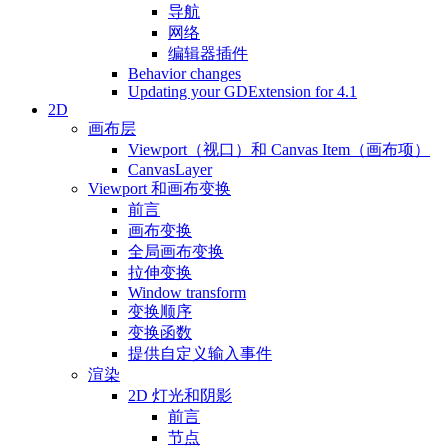
导航
网络
编辑器插件
Behavior changes
Updating your GDExtension for 4.1
2D
画布层
Viewport（视口）和 Canvas Item（画布项）
CanvasLayer
Viewport 和画布变换
前言
画布变换
全局画布变换
拉伸变换
Window transform
变换顺序
变换函数
提供自定义输入事件
渲染
2D 灯光和阴影
前言
节点