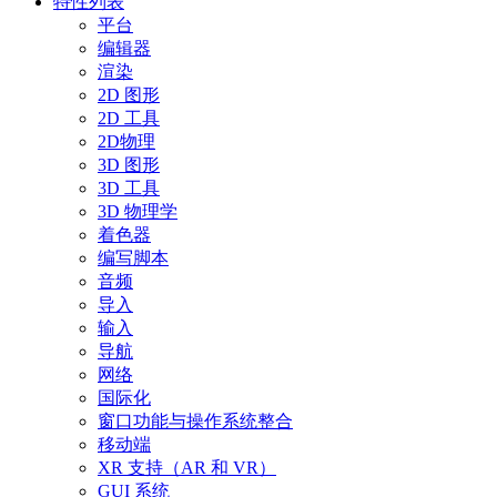
特性列表
平台
编辑器
渲染
2D 图形
2D 工具
2D物理
3D 图形
3D 工具
3D 物理学
着色器
编写脚本
音频
导入
输入
导航
网络
国际化
窗口功能与操作系统整合
移动端
XR 支持（AR 和 VR）
GUI 系统