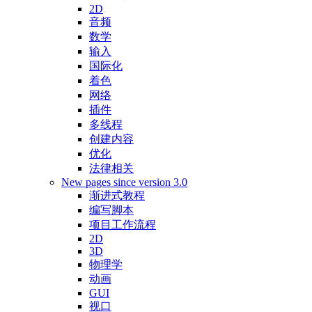
2D
音频
数学
输入
国际化
着色
网络
插件
多线程
创建内容
优化
法律相关
New pages since version 3.0
渐进式教程
编写脚本
项目工作流程
2D
3D
物理学
动画
GUI
视口