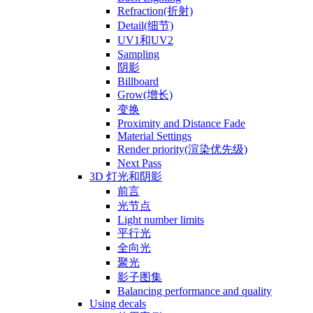
Refraction(折射)
Detail(细节)
UV1和UV2
Sampling
阴影
Billboard
Grow(增长)
变换
Proximity and Distance Fade
Material Settings
Render priority(渲染优先级)
Next Pass
3D 灯光和阴影
前言
光节点
Light number limits
平行光
全向光
聚光
影子图集
Balancing performance and quality
Using decals