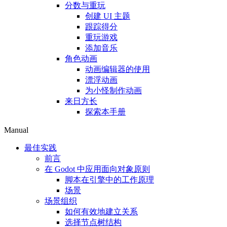
分数与重玩
创建 UI 主题
跟踪得分
重玩游戏
添加音乐
角色动画
动画编辑器的使用
漂浮动画
为小怪制作动画
来日方长
探索本手册
Manual
最佳实践
前言
在 Godot 中应用面向对象原则
脚本在引擎中的工作原理
场景
场景组织
如何有效地建立关系
选择节点树结构