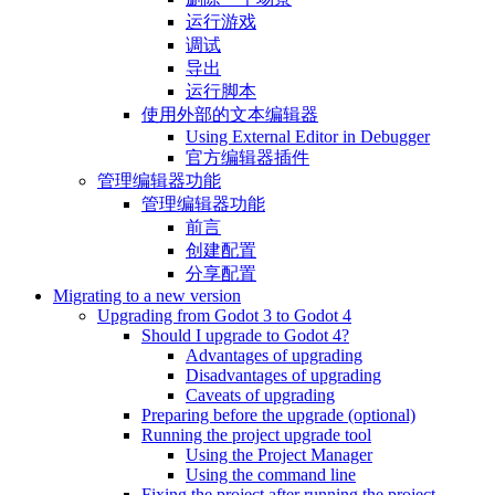
运行游戏
调试
导出
运行脚本
使用外部的文本编辑器
Using External Editor in Debugger
官方编辑器插件
管理编辑器功能
管理编辑器功能
前言
创建配置
分享配置
Migrating to a new version
Upgrading from Godot 3 to Godot 4
Should I upgrade to Godot 4?
Advantages of upgrading
Disadvantages of upgrading
Caveats of upgrading
Preparing before the upgrade (optional)
Running the project upgrade tool
Using the Project Manager
Using the command line
Fixing the project after running the project