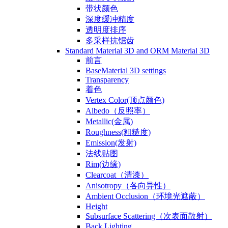
带状颜色
深度缓冲精度
透明度排序
多采样抗锯齿
Standard Material 3D and ORM Material 3D
前言
BaseMaterial 3D settings
Transparency
着色
Vertex Color(顶点颜色)
Albedo（反照率）
Metallic(金属)
Roughness(粗糙度)
Emission(发射)
法线贴图
Rim(边缘)
Clearcoat（清漆）
Anisotropy（各向异性）
Ambient Occlusion（环境光遮蔽）
Height
Subsurface Scattering（次表面散射）
Back Lighting