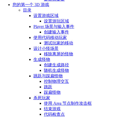
您的第一个 3D 游戏
目录
设置游戏区域
设置游玩区域
Player 场景与输入事件
创建输入事件
使用代码移动玩家
测试玩家的移动
设计小怪场景
移除离屏的怪物
生成怪物
创建生成路径
随机生成怪物
跳跃与踩扁怪物
控制物理交互
跳跃
踩扁怪物
杀死玩家
使用 Area 节点制作攻击框
结束游戏
代码检查点