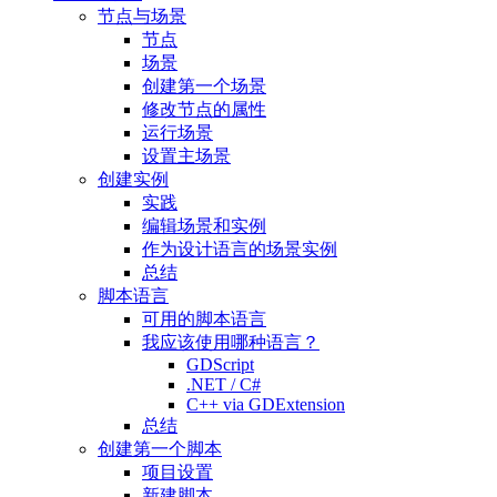
节点与场景
节点
场景
创建第一个场景
修改节点的属性
运行场景
设置主场景
创建实例
实践
编辑场景和实例
作为设计语言的场景实例
总结
脚本语言
可用的脚本语言
我应该使用哪种语言？
GDScript
.NET / C#
C++ via GDExtension
总结
创建第一个脚本
项目设置
新建脚本