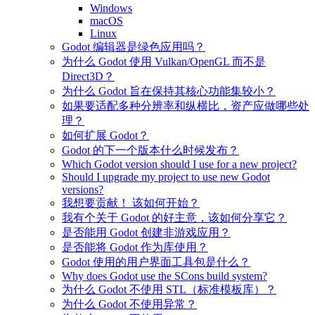
Windows
macOS
Linux
Godot 编辑器是绿色应用吗？
为什么 Godot 使用 Vulkan/OpenGL 而不是
Direct3D？
为什么 Godot 旨在保持其核心功能集较小？
如果要适配多种分辨率和纵横比，资产应做哪些处
理？
如何扩展 Godot？
Godot 的下一个版本什么时候发布？
Which Godot version should I use for a new project?
Should I upgrade my project to use new Godot
versions?
我想要贡献！ 该如何开始？
我有个关于 Godot 的好主意，该如何分享它？
是否能用 Godot 创建非游戏应用？
是否能将 Godot 作为库使用？
Godot 使用的用户界面工具包是什么？
Why does Godot use the SCons build system?
为什么 Godot 不使用 STL（标准模板库）？
为什么 Godot 不使用异常？