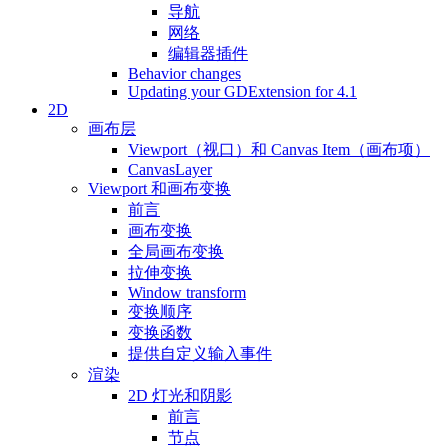
导航
网络
编辑器插件
Behavior changes
Updating your GDExtension for 4.1
2D
画布层
Viewport（视口）和 Canvas Item（画布项）
CanvasLayer
Viewport 和画布变换
前言
画布变换
全局画布变换
拉伸变换
Window transform
变换顺序
变换函数
提供自定义输入事件
渲染
2D 灯光和阴影
前言
节点