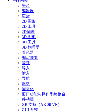
特性列表
平台
编辑器
渲染
2D 图形
2D 工具
2D物理
3D 图形
3D 工具
3D 物理学
着色器
编写脚本
音频
导入
输入
导航
网络
国际化
窗口功能与操作系统整合
移动端
XR 支持（AR 和 VR）
GUI 系统