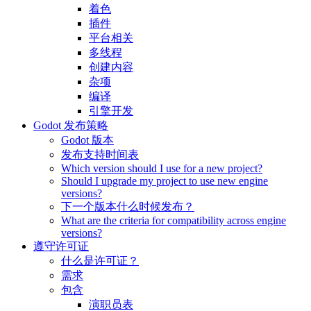
着色
插件
平台相关
多线程
创建内容
杂项
编译
引擎开发
Godot 发布策略
Godot 版本
发布支持时间表
Which version should I use for a new project?
Should I upgrade my project to use new engine
versions?
下一个版本什么时候发布？
What are the criteria for compatibility across engine
versions?
遵守许可证
什么是许可证？
需求
包含
演职员表