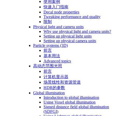
使用案例
快速入门指南
Decal node properties
Tweaking performance and quality
限制
Physical light and camera units
Why use physical light and camera units?
Setting up physical light units
Setting up physical camera units
Particle systems (3D)
前言
基本用法
Advanced topics
高动态范围光照
前言
计算机显示器
场景线性和资源管道
HDR的参数
Global illumination
Introduction to global illumination
Using Voxel global illumination
Signed distance field global illumination
(SDFGI)