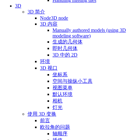
Handling missing tiles
3D
3D 简介
Node3D node
3D 内容
Manually authored models (using 3D
modeling software)
生成的几何体
即时几何体
3D 中的 2D
环境
3D 视口
坐标系
空间与操纵小工具
视图菜单
默认环境
相机
灯光
使用 3D 变换
前言
欧拉角的问题
轴顺序