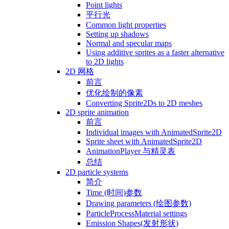
Point lights
平行光
Common light properties
Setting up shadows
Normal and specular maps
Using additive sprites as a faster alternative
to 2D lights
2D 网格
前言
优化绘制的像素
Converting Sprite2Ds to 2D meshes
2D sprite animation
前言
Individual images with AnimatedSprite2D
Sprite sheet with AnimatedSprite2D
AnimationPlayer 与精灵表
总结
2D particle systems
简介
Time (时间)参数
Drawing parameters (绘图参数)
ParticleProcessMaterial settings
Emission Shapes(发射形状)