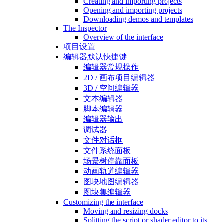
Creating and importing projects
Opening and importing projects
Downloading demos and templates
The Inspector
Overview of the interface
项目设置
编辑器默认快捷键
编辑器常规操作
2D / 画布项目编辑器
3D / 空间编辑器
文本编辑器
脚本编辑器
编辑器输出
调试器
文件对话框
文件系统面板
场景树停靠面板
动画轨道编辑器
图块地图编辑器
图块集编辑器
Customizing the interface
Moving and resizing docks
Splitting the script or shader editor to its