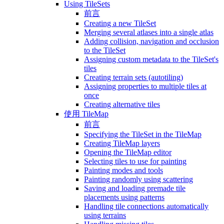
Using TileSets
前言
Creating a new TileSet
Merging several atlases into a single atlas
Adding collision, navigation and occlusion
to the TileSet
Assigning custom metadata to the TileSet's
tiles
Creating terrain sets (autotiling)
Assigning properties to multiple tiles at
once
Creating alternative tiles
使用 TileMap
前言
Specifying the TileSet in the TileMap
Creating TileMap layers
Opening the TileMap editor
Selecting tiles to use for painting
Painting modes and tools
Painting randomly using scattering
Saving and loading premade tile
placements using patterns
Handling tile connections automatically
using terrains