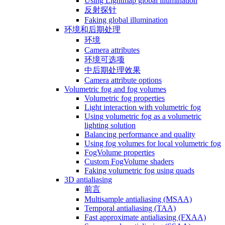
Using Lightmap global illumination
反射探针
Faking global illumination
环境和后期处理
环境
Camera attributes
环境可选项
中后期处理效果
Camera attribute options
Volumetric fog and fog volumes
Volumetric fog properties
Light interaction with volumetric fog
Using volumetric fog as a volumetric
lighting solution
Balancing performance and quality
Using fog volumes for local volumetric fog
FogVolume properties
Custom FogVolume shaders
Faking volumetric fog using quads
3D antialiasing
前言
Multisample antialiasing (MSAA)
Temporal antialiasing (TAA)
Fast approximate antialiasing (FXAA)