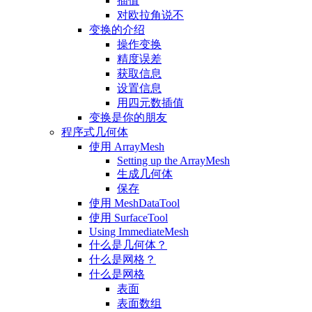
插值
对欧拉角说不
变换的介绍
操作变换
精度误差
获取信息
设置信息
用四元数插值
变换是你的朋友
程序式几何体
使用 ArrayMesh
Setting up the ArrayMesh
生成几何体
保存
使用 MeshDataTool
使用 SurfaceTool
Using ImmediateMesh
什么是几何体？
什么是网格？
什么是网格
表面
表面数组