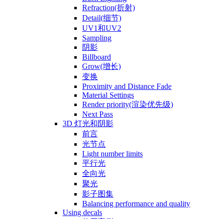
Refraction(折射)
Detail(细节)
UV1和UV2
Sampling
阴影
Billboard
Grow(增长)
变换
Proximity and Distance Fade
Material Settings
Render priority(渲染优先级)
Next Pass
3D 灯光和阴影
前言
光节点
Light number limits
平行光
全向光
聚光
影子图集
Balancing performance and quality
Using decals