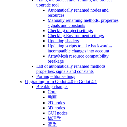
upgrade tool
Automatically renamed nodes and
resources
Manually renaming methods, properties,
signals and constants
Checking project settings
Checking Environment settings
Updating shaders
Updating scripts to take backwards-
incompatible changes into account
ArrayMesh resource compatibility
breakage
List of automatically renamed methods,
properties, signals and constants
Porting editor settings
Upgrading from Godot 4.0 to Godot 4.1
Breaking changes
Core
动画
2D nodes
3D nodes
GUI nodes
物理学
渲染