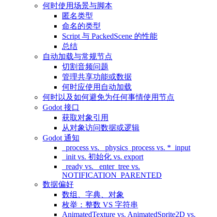
何时使用场景与脚本
匿名类型
命名的类型
Script 与 PackedScene 的性能
总结
自动加载与常规节点
切割音频问题
管理共享功能或数据
何时应使用自动加载
何时以及如何避免为任何事情使用节点
Godot 接口
获取对象引用
从对象访问数据或逻辑
Godot 通知
_process vs. _physics_process vs. *_input
_init vs. 初始化 vs. export
_ready vs. _enter_tree vs.
NOTIFICATION_PARENTED
数据偏好
数组、字典、对象
枚举：整数 VS 字符串
AnimatedTexture vs. AnimatedSprite2D vs.