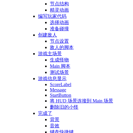
节点结构
精灵动画
编写玩家代码
选择动画
准备碰撞
创建敌人
节点设置
敌人的脚本
游戏主场景
生成怪物
Main 脚本
测试场景
游戏信息显示
ScoreLabel
Message
StartButton
将 HUD 场景连接到 Main 场景
删除旧的小怪
完成了
背景
音效
键盘快捷键