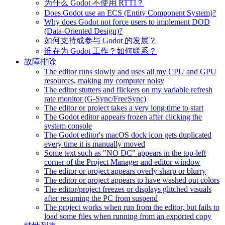
为什么 Godot 不使用 RTTI？
Does Godot use an ECS (Entity Component System)?
Why does Godot not force users to implement DOD
(Data-Oriented Design)?
如何支持或参与 Godot 的发展？
谁在为 Godot 工作？如何联系？
故障排除
The editor runs slowly and uses all my CPU and GPU
resources, making my computer noisy
The editor stutters and flickers on my variable refresh
rate monitor (G-Sync/FreeSync)
The editor or project takes a very long time to start
The Godot editor appears frozen after clicking the
system console
The Godot editor's macOS dock icon gets duplicated
every time it is manually moved
Some text such as "NO DC" appears in the top-left
corner of the Project Manager and editor window
The editor or project appears overly sharp or blurry
The editor or project appears to have washed out colors
The editor/project freezes or displays glitched visuals
after resuming the PC from suspend
The project works when run from the editor, but fails to
load some files when running from an exported copy