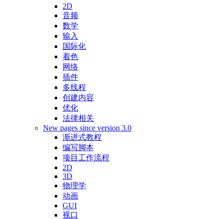
2D
音频
数学
输入
国际化
着色
网络
插件
多线程
创建内容
优化
法律相关
New pages since version 3.0
渐进式教程
编写脚本
项目工作流程
2D
3D
物理学
动画
GUI
视口