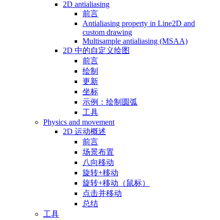
2D antialiasing
前言
Antialiasing property in Line2D and
custom drawing
Multisample antialiasing (MSAA)
2D 中的自定义绘图
前言
绘制
更新
坐标
示例：绘制圆弧
工具
Physics and movement
2D 运动概述
前言
场景布置
八向移动
旋转+移动
旋转+移动（鼠标）
点击并移动
总结
工具