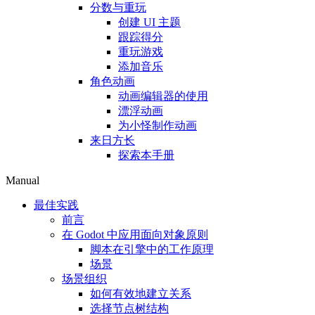
分数与重玩
创建 UI 主题
跟踪得分
重玩游戏
添加音乐
角色动画
动画编辑器的使用
漂浮动画
为小怪制作动画
来日方长
探索本手册
Manual
最佳实践
前言
在 Godot 中应用面向对象原则
脚本在引擎中的工作原理
场景
场景组织
如何有效地建立关系
选择节点树结构