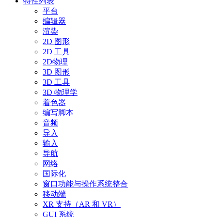
特性列表
平台
编辑器
渲染
2D 图形
2D 工具
2D物理
3D 图形
3D 工具
3D 物理学
着色器
编写脚本
音频
导入
输入
导航
网络
国际化
窗口功能与操作系统整合
移动端
XR 支持（AR 和 VR）
GUI 系统