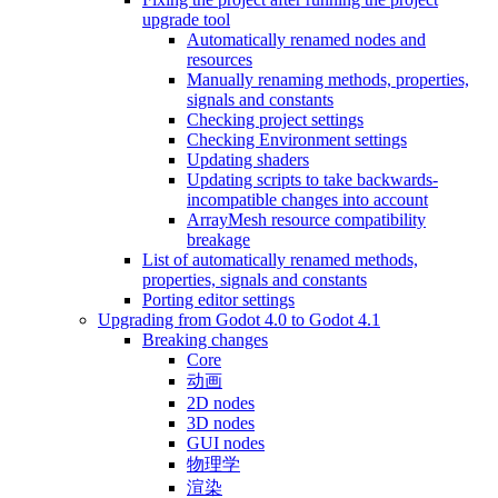
upgrade tool
Automatically renamed nodes and
resources
Manually renaming methods, properties,
signals and constants
Checking project settings
Checking Environment settings
Updating shaders
Updating scripts to take backwards-
incompatible changes into account
ArrayMesh resource compatibility
breakage
List of automatically renamed methods,
properties, signals and constants
Porting editor settings
Upgrading from Godot 4.0 to Godot 4.1
Breaking changes
Core
动画
2D nodes
3D nodes
GUI nodes
物理学
渲染