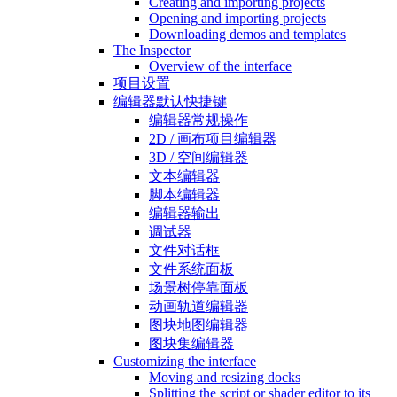
Creating and importing projects
Opening and importing projects
Downloading demos and templates
The Inspector
Overview of the interface
项目设置
编辑器默认快捷键
编辑器常规操作
2D / 画布项目编辑器
3D / 空间编辑器
文本编辑器
脚本编辑器
编辑器输出
调试器
文件对话框
文件系统面板
场景树停靠面板
动画轨道编辑器
图块地图编辑器
图块集编辑器
Customizing the interface
Moving and resizing docks
Splitting the script or shader editor to its