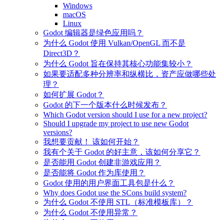
Windows
macOS
Linux
Godot 编辑器是绿色应用吗？
为什么 Godot 使用 Vulkan/OpenGL 而不是
Direct3D？
为什么 Godot 旨在保持其核心功能集较小？
如果要适配多种分辨率和纵横比，资产应做哪些处
理？
如何扩展 Godot？
Godot 的下一个版本什么时候发布？
Which Godot version should I use for a new project?
Should I upgrade my project to use new Godot
versions?
我想要贡献！ 该如何开始？
我有个关于 Godot 的好主意，该如何分享它？
是否能用 Godot 创建非游戏应用？
是否能将 Godot 作为库使用？
Godot 使用的用户界面工具包是什么？
Why does Godot use the SCons build system?
为什么 Godot 不使用 STL（标准模板库）？
为什么 Godot 不使用异常？