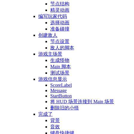
节点结构
精灵动画
编写玩家代码
选择动画
准备碰撞
创建敌人
节点设置
敌人的脚本
游戏主场景
生成怪物
Main 脚本
测试场景
游戏信息显示
ScoreLabel
Message
StartButton
将 HUD 场景连接到 Main 场景
删除旧的小怪
完成了
背景
音效
键盘快捷键