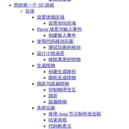
您的第一个 3D 游戏
目录
设置游戏区域
设置游玩区域
Player 场景与输入事件
创建输入事件
使用代码移动玩家
测试玩家的移动
设计小怪场景
移除离屏的怪物
生成怪物
创建生成路径
随机生成怪物
跳跃与踩扁怪物
控制物理交互
跳跃
踩扁怪物
杀死玩家
使用 Area 节点制作攻击框
结束游戏
代码检查点