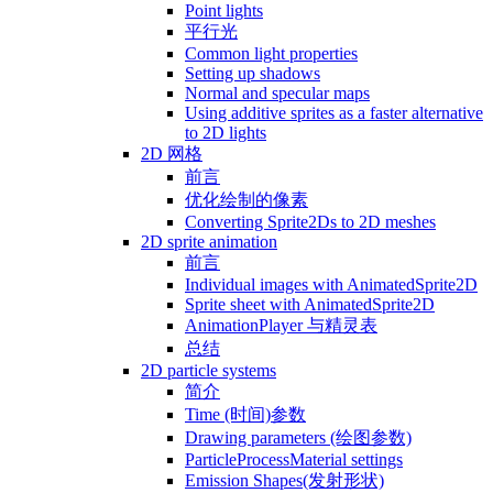
Point lights
平行光
Common light properties
Setting up shadows
Normal and specular maps
Using additive sprites as a faster alternative
to 2D lights
2D 网格
前言
优化绘制的像素
Converting Sprite2Ds to 2D meshes
2D sprite animation
前言
Individual images with AnimatedSprite2D
Sprite sheet with AnimatedSprite2D
AnimationPlayer 与精灵表
总结
2D particle systems
简介
Time (时间)参数
Drawing parameters (绘图参数)
ParticleProcessMaterial settings
Emission Shapes(发射形状)