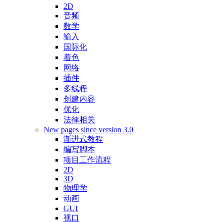
2D
音频
数学
输入
国际化
着色
网络
插件
多线程
创建内容
优化
法律相关
New pages since version 3.0
渐进式教程
编写脚本
项目工作流程
2D
3D
物理学
动画
GUI
视口