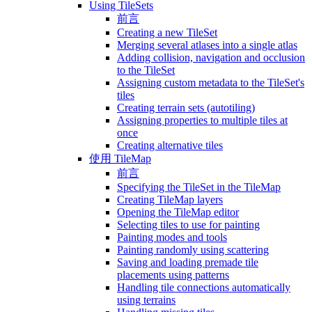
Using TileSets
前言
Creating a new TileSet
Merging several atlases into a single atlas
Adding collision, navigation and occlusion
to the TileSet
Assigning custom metadata to the TileSet's
tiles
Creating terrain sets (autotiling)
Assigning properties to multiple tiles at
once
Creating alternative tiles
使用 TileMap
前言
Specifying the TileSet in the TileMap
Creating TileMap layers
Opening the TileMap editor
Selecting tiles to use for painting
Painting modes and tools
Painting randomly using scattering
Saving and loading premade tile
placements using patterns
Handling tile connections automatically
using terrains