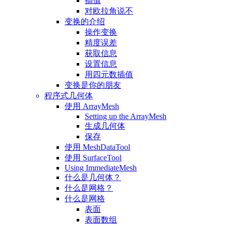
插值
对欧拉角说不
变换的介绍
操作变换
精度误差
获取信息
设置信息
用四元数插值
变换是你的朋友
程序式几何体
使用 ArrayMesh
Setting up the ArrayMesh
生成几何体
保存
使用 MeshDataTool
使用 SurfaceTool
Using ImmediateMesh
什么是几何体？
什么是网格？
什么是网格
表面
表面数组