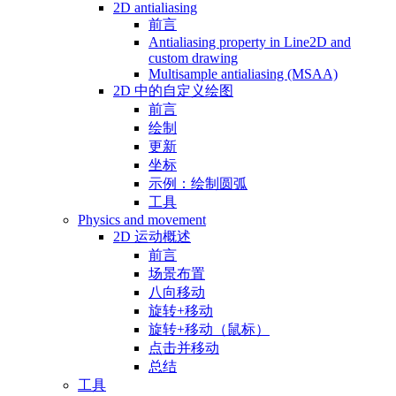
2D antialiasing
前言
Antialiasing property in Line2D and
custom drawing
Multisample antialiasing (MSAA)
2D 中的自定义绘图
前言
绘制
更新
坐标
示例：绘制圆弧
工具
Physics and movement
2D 运动概述
前言
场景布置
八向移动
旋转+移动
旋转+移动（鼠标）
点击并移动
总结
工具