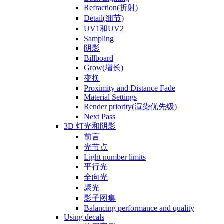
Refraction(折射)
Detail(细节)
UV1和UV2
Sampling
阴影
Billboard
Grow(增长)
变换
Proximity and Distance Fade
Material Settings
Render priority(渲染优先级)
Next Pass
3D 灯光和阴影
前言
光节点
Light number limits
平行光
全向光
聚光
影子图集
Balancing performance and quality
Using decals