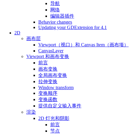
导航
网络
编辑器插件
Behavior changes
Updating your GDExtension for 4.1
2D
画布层
Viewport（视口）和 Canvas Item（画布项）
CanvasLayer
Viewport 和画布变换
前言
画布变换
全局画布变换
拉伸变换
Window transform
变换顺序
变换函数
提供自定义输入事件
渲染
2D 灯光和阴影
前言
节点