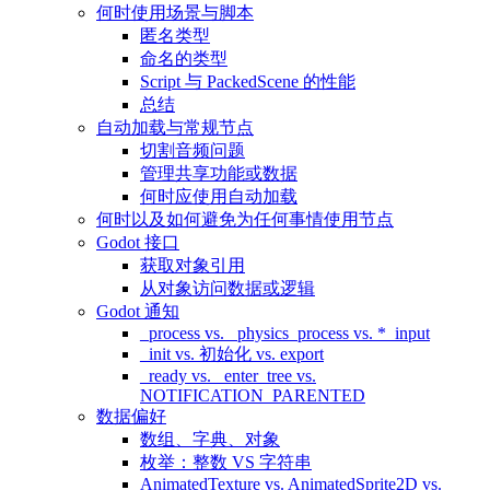
何时使用场景与脚本
匿名类型
命名的类型
Script 与 PackedScene 的性能
总结
自动加载与常规节点
切割音频问题
管理共享功能或数据
何时应使用自动加载
何时以及如何避免为任何事情使用节点
Godot 接口
获取对象引用
从对象访问数据或逻辑
Godot 通知
_process vs. _physics_process vs. *_input
_init vs. 初始化 vs. export
_ready vs. _enter_tree vs.
NOTIFICATION_PARENTED
数据偏好
数组、字典、对象
枚举：整数 VS 字符串
AnimatedTexture vs. AnimatedSprite2D vs.