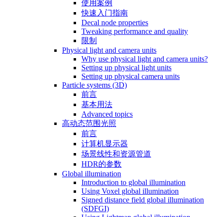
使用案例
快速入门指南
Decal node properties
Tweaking performance and quality
限制
Physical light and camera units
Why use physical light and camera units?
Setting up physical light units
Setting up physical camera units
Particle systems (3D)
前言
基本用法
Advanced topics
高动态范围光照
前言
计算机显示器
场景线性和资源管道
HDR的参数
Global illumination
Introduction to global illumination
Using Voxel global illumination
Signed distance field global illumination
(SDFGI)