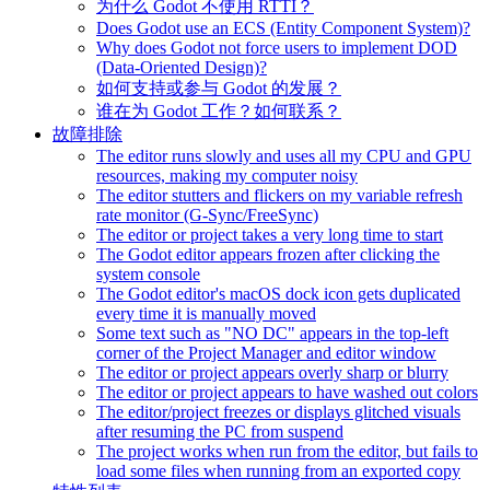
为什么 Godot 不使用 RTTI？
Does Godot use an ECS (Entity Component System)?
Why does Godot not force users to implement DOD
(Data-Oriented Design)?
如何支持或参与 Godot 的发展？
谁在为 Godot 工作？如何联系？
故障排除
The editor runs slowly and uses all my CPU and GPU
resources, making my computer noisy
The editor stutters and flickers on my variable refresh
rate monitor (G-Sync/FreeSync)
The editor or project takes a very long time to start
The Godot editor appears frozen after clicking the
system console
The Godot editor's macOS dock icon gets duplicated
every time it is manually moved
Some text such as "NO DC" appears in the top-left
corner of the Project Manager and editor window
The editor or project appears overly sharp or blurry
The editor or project appears to have washed out colors
The editor/project freezes or displays glitched visuals
after resuming the PC from suspend
The project works when run from the editor, but fails to
load some files when running from an exported copy