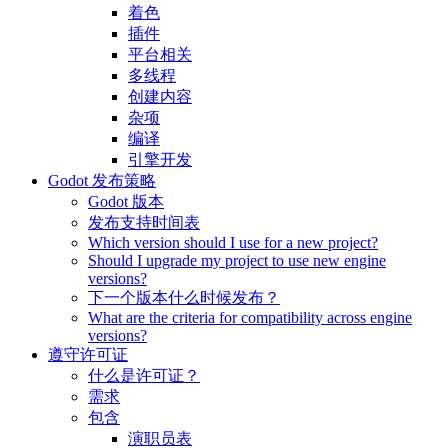
着色
插件
平台相关
多线程
创建内容
杂项
编译
引擎开发
Godot 发布策略
Godot 版本
发布支持时间表
Which version should I use for a new project?
Should I upgrade my project to use new engine
versions?
下一个版本什么时候发布？
What are the criteria for compatibility across engine
versions?
遵守许可证
什么是许可证？
需求
包含
演职员表