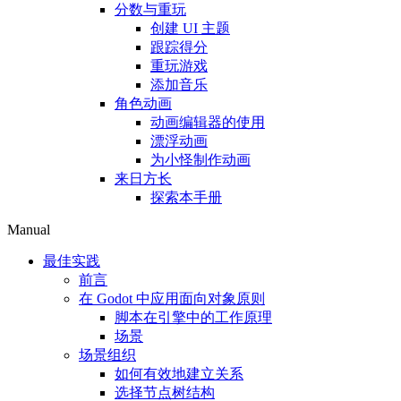
分数与重玩
创建 UI 主题
跟踪得分
重玩游戏
添加音乐
角色动画
动画编辑器的使用
漂浮动画
为小怪制作动画
来日方长
探索本手册
Manual
最佳实践
前言
在 Godot 中应用面向对象原则
脚本在引擎中的工作原理
场景
场景组织
如何有效地建立关系
选择节点树结构