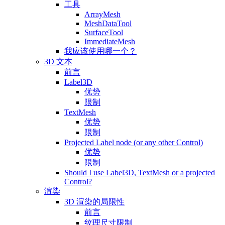
工具
ArrayMesh
MeshDataTool
SurfaceTool
ImmediateMesh
我应该使用哪一个？
3D 文本
前言
Label3D
优势
限制
TextMesh
优势
限制
Projected Label node (or any other Control)
优势
限制
Should I use Label3D, TextMesh or a projected
Control?
渲染
3D 渲染的局限性
前言
纹理尺寸限制