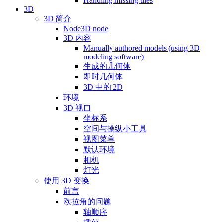
Handling missing tiles
3D
3D 简介
Node3D node
3D 内容
Manually authored models (using 3D
modeling software)
生成的几何体
即时几何体
3D 中的 2D
环境
3D 视口
坐标系
空间与操纵小工具
视图菜单
默认环境
相机
灯光
使用 3D 变换
前言
欧拉角的问题
轴顺序