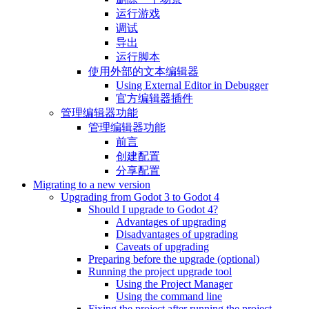
运行游戏
调试
导出
运行脚本
使用外部的文本编辑器
Using External Editor in Debugger
官方编辑器插件
管理编辑器功能
管理编辑器功能
前言
创建配置
分享配置
Migrating to a new version
Upgrading from Godot 3 to Godot 4
Should I upgrade to Godot 4?
Advantages of upgrading
Disadvantages of upgrading
Caveats of upgrading
Preparing before the upgrade (optional)
Running the project upgrade tool
Using the Project Manager
Using the command line
Fixing the project after running the project