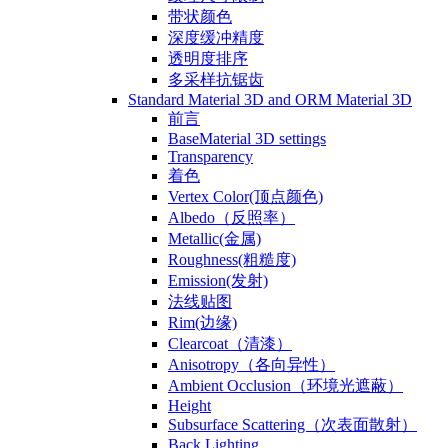
带状颜色
深度缓冲精度
透明度排序
多采样抗锯齿
Standard Material 3D and ORM Material 3D
前言
BaseMaterial 3D settings
Transparency
着色
Vertex Color(顶点颜色)
Albedo（反照率）
Metallic(金属)
Roughness(粗糙度)
Emission(发射)
法线贴图
Rim(边缘)
Clearcoat（清漆）
Anisotropy（各向异性）
Ambient Occlusion（环境光遮蔽）
Height
Subsurface Scattering（次表面散射）
Back Lighting