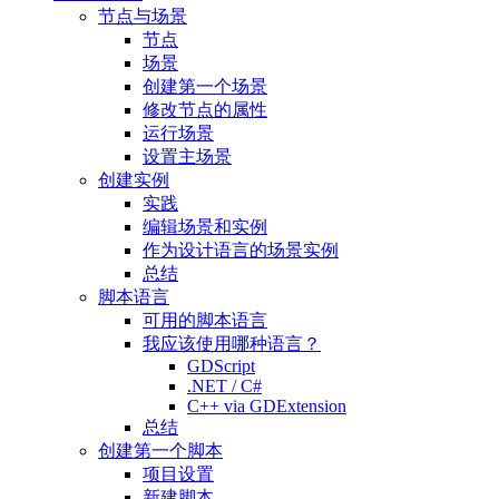
节点与场景
节点
场景
创建第一个场景
修改节点的属性
运行场景
设置主场景
创建实例
实践
编辑场景和实例
作为设计语言的场景实例
总结
脚本语言
可用的脚本语言
我应该使用哪种语言？
GDScript
.NET / C#
C++ via GDExtension
总结
创建第一个脚本
项目设置
新建脚本