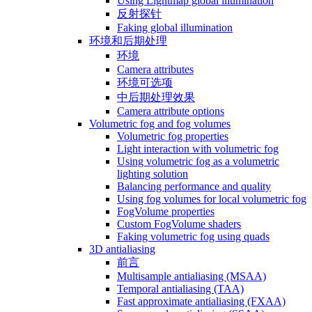
Using Lightmap global illumination
反射探针
Faking global illumination
环境和后期处理
环境
Camera attributes
环境可选项
中后期处理效果
Camera attribute options
Volumetric fog and fog volumes
Volumetric fog properties
Light interaction with volumetric fog
Using volumetric fog as a volumetric
lighting solution
Balancing performance and quality
Using fog volumes for local volumetric fog
FogVolume properties
Custom FogVolume shaders
Faking volumetric fog using quads
3D antialiasing
前言
Multisample antialiasing (MSAA)
Temporal antialiasing (TAA)
Fast approximate antialiasing (FXAA)