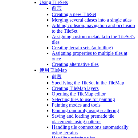
Using TileSets
前言
Creating a new TileSet
Merging several atlases into a single atlas
Adding collision, navigation and occlusion
to the TileSet
Assigning custom metadata to the TileSet's
tiles
Creating terrain sets (autotiling)
Assigning properties to multiple tiles at
once
Creating alternative tiles
使用 TileMap
前言
Specifying the TileSet in the TileMap
Creating TileMap layers
Opening the TileMap editor
Selecting tiles to use for painting
Painting modes and tools
Painting randomly using scattering
Saving and loading premade tile
placements using patterns
Handling tile connections automatically
using terrains