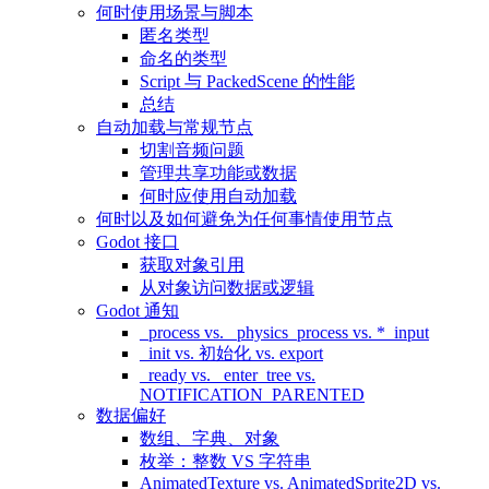
何时使用场景与脚本
匿名类型
命名的类型
Script 与 PackedScene 的性能
总结
自动加载与常规节点
切割音频问题
管理共享功能或数据
何时应使用自动加载
何时以及如何避免为任何事情使用节点
Godot 接口
获取对象引用
从对象访问数据或逻辑
Godot 通知
_process vs. _physics_process vs. *_input
_init vs. 初始化 vs. export
_ready vs. _enter_tree vs.
NOTIFICATION_PARENTED
数据偏好
数组、字典、对象
枚举：整数 VS 字符串
AnimatedTexture vs. AnimatedSprite2D vs.