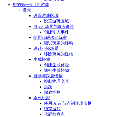
您的第一个 3D 游戏
目录
设置游戏区域
设置游玩区域
Player 场景与输入事件
创建输入事件
使用代码移动玩家
测试玩家的移动
设计小怪场景
移除离屏的怪物
生成怪物
创建生成路径
随机生成怪物
跳跃与踩扁怪物
控制物理交互
跳跃
踩扁怪物
杀死玩家
使用 Area 节点制作攻击框
结束游戏
代码检查点