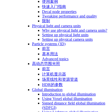
使用案例
快速入门指南
Decal node properties
Tweaking performance and quality
限制
Physical light and camera units
Why use physical light and camera units?
Setting up physical light units
Setting up physical camera units
Particle systems (3D)
前言
基本用法
Advanced topics
高动态范围光照
前言
计算机显示器
场景线性和资源管道
HDR的参数
Global illumination
Introduction to global illumination
Using Voxel global illumination
Signed distance field global illumination
(SDFGI)