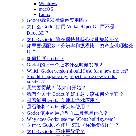
Windows
macOS
Linux
Godot 编辑器是绿色应用吗？
为什么 Godot 使用 Vulkan/OpenGL 而不是
Direct3D？
为什么 Godot 旨在保持其核心功能集较小？
如果要适配多种分辨率和纵横比，资产应做哪些处
理？
如何扩展 Godot？
Godot 的下一个版本什么时候发布？
Which Godot version should I use for a new project?
Should I upgrade my project to use new Godot
versions?
我想要贡献！ 该如何开始？
我有个关于 Godot 的好主意，该如何分享它？
是否能用 Godot 创建非游戏应用？
是否能将 Godot 作为库使用？
Godot 使用的用户界面工具包是什么？
Why does Godot use the SCons build system?
为什么 Godot 不使用 STL（标准模板库）？
为什么 Godot 不使用异常？