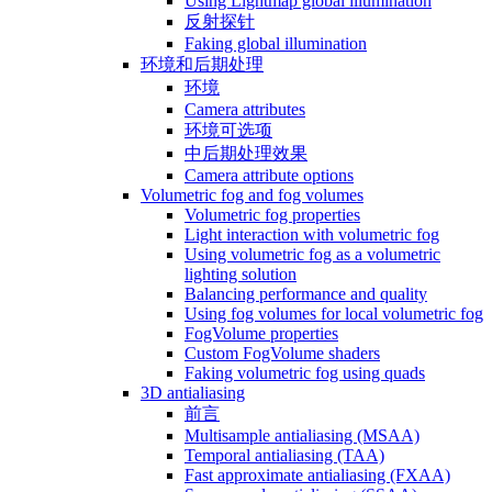
Using Lightmap global illumination
反射探针
Faking global illumination
环境和后期处理
环境
Camera attributes
环境可选项
中后期处理效果
Camera attribute options
Volumetric fog and fog volumes
Volumetric fog properties
Light interaction with volumetric fog
Using volumetric fog as a volumetric
lighting solution
Balancing performance and quality
Using fog volumes for local volumetric fog
FogVolume properties
Custom FogVolume shaders
Faking volumetric fog using quads
3D antialiasing
前言
Multisample antialiasing (MSAA)
Temporal antialiasing (TAA)
Fast approximate antialiasing (FXAA)