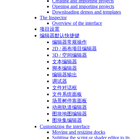
Creating and importing projects
Opening and importing projects
Downloading demos and templates
The Inspector
Overview of the interface
项目设置
编辑器默认快捷键
编辑器常规操作
2D / 画布项目编辑器
3D / 空间编辑器
文本编辑器
脚本编辑器
编辑器输出
调试器
文件对话框
文件系统面板
场景树停靠面板
动画轨道编辑器
图块地图编辑器
图块集编辑器
Customizing the interface
Moving and resizing docks
Splitting the script or shader editor to its