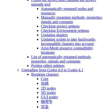
upgrade tool
Automatically renamed nodes and
resources
Manually renaming methods, properties,
signals and constants
Checking project settings
Checking Environment settings
Updating shaders
Updating scripts to take backwards-
incompatible changes into account
ArrayMesh resource compatibility
breakage
List of automatically renamed methods,
properties, signals and constants
Porting editor settings
Upgrading from Godot 4.0 to Godot 4.1
Breaking changes
Core
动画
2D nodes
3D nodes
GUI nodes
物理学
渲染