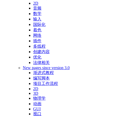
2D
音频
数学
输入
国际化
着色
网络
插件
多线程
创建内容
优化
法律相关
New pages since version 3.0
渐进式教程
编写脚本
项目工作流程
2D
3D
物理学
动画
GUI
视口