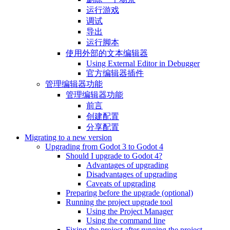
运行游戏
调试
导出
运行脚本
使用外部的文本编辑器
Using External Editor in Debugger
官方编辑器插件
管理编辑器功能
管理编辑器功能
前言
创建配置
分享配置
Migrating to a new version
Upgrading from Godot 3 to Godot 4
Should I upgrade to Godot 4?
Advantages of upgrading
Disadvantages of upgrading
Caveats of upgrading
Preparing before the upgrade (optional)
Running the project upgrade tool
Using the Project Manager
Using the command line
Fixing the project after running the project