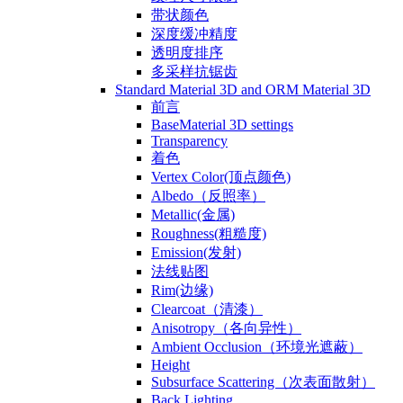
带状颜色
深度缓冲精度
透明度排序
多采样抗锯齿
Standard Material 3D and ORM Material 3D
前言
BaseMaterial 3D settings
Transparency
着色
Vertex Color(顶点颜色)
Albedo（反照率）
Metallic(金属)
Roughness(粗糙度)
Emission(发射)
法线贴图
Rim(边缘)
Clearcoat（清漆）
Anisotropy（各向异性）
Ambient Occlusion（环境光遮蔽）
Height
Subsurface Scattering（次表面散射）
Back Lighting