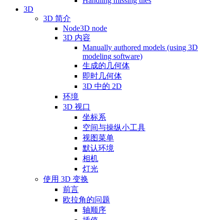
Handling missing tiles
3D
3D 简介
Node3D node
3D 内容
Manually authored models (using 3D
modeling software)
生成的几何体
即时几何体
3D 中的 2D
环境
3D 视口
坐标系
空间与操纵小工具
视图菜单
默认环境
相机
灯光
使用 3D 变换
前言
欧拉角的问题
轴顺序