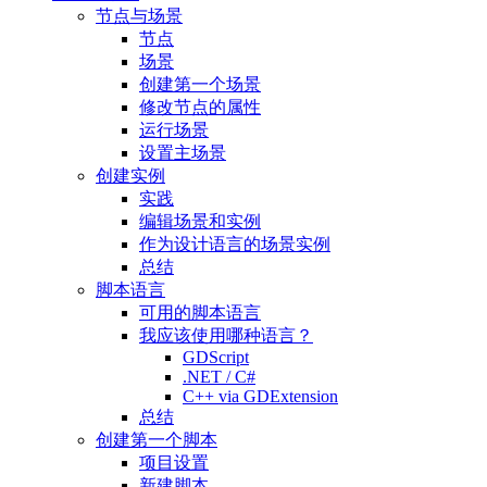
节点与场景
节点
场景
创建第一个场景
修改节点的属性
运行场景
设置主场景
创建实例
实践
编辑场景和实例
作为设计语言的场景实例
总结
脚本语言
可用的脚本语言
我应该使用哪种语言？
GDScript
.NET / C#
C++ via GDExtension
总结
创建第一个脚本
项目设置
新建脚本