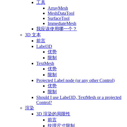
工具
ArrayMesh
MeshDataTool
SurfaceTool
ImmediateMesh
我应该使用哪一个？
3D 文本
前言
Label3D
优势
限制
TextMesh
优势
限制
Projected Label node (or any other Control)
优势
限制
Should I use Label3D, TextMesh or a projected
Control?
渲染
3D 渲染的局限性
前言
纹理尺寸限制