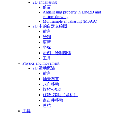
2D antialiasing
前言
Antialiasing property in Line2D and
custom drawing
Multisample antialiasing (MSAA)
2D 中的自定义绘图
前言
绘制
更新
坐标
示例：绘制圆弧
工具
Physics and movement
2D 运动概述
前言
场景布置
八向移动
旋转+移动
旋转+移动（鼠标）
点击并移动
总结
工具