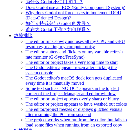
为什么 Godot 不使用 RTTI？
Does Godot use an ECS (Entity Component System)?
Why does Godot not force users to implement DOD
(Data-Oriented Design)?
如何支持或参与 Godot 的发展？
谁在为 Godot 工作？如何联系？
故障排除
The editor runs slowly and uses all my CPU and GPU
resources, making my computer noisy
The editor stutters and flickers on my variable refresh
rate monitor (G-Sync/FreeSync)
The editor or project takes a very long time to start
The Godot editor appears frozen after clicking the
system console
The Godot editor's macOS dock icon gets duplicated
every time it is manually moved
Some text such as "NO DC" appears in the top-left
corner of the Project Manager and editor window
The editor or project appears overly sharp or blurry
The editor or project appears to have washed out colors
The editor/project freezes or displays glitched visuals
after resuming the PC from suspend
The project works when run from the editor, but fails to
load some files when running from an exported copy