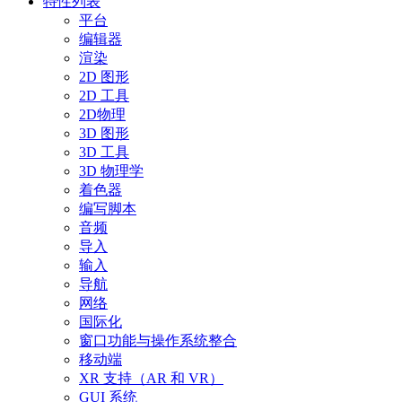
特性列表
平台
编辑器
渲染
2D 图形
2D 工具
2D物理
3D 图形
3D 工具
3D 物理学
着色器
编写脚本
音频
导入
输入
导航
网络
国际化
窗口功能与操作系统整合
移动端
XR 支持（AR 和 VR）
GUI 系统