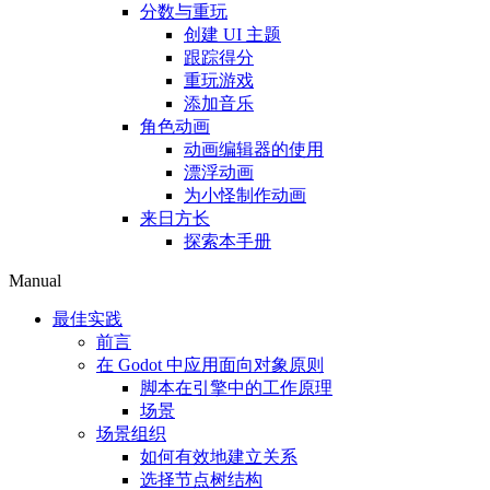
分数与重玩
创建 UI 主题
跟踪得分
重玩游戏
添加音乐
角色动画
动画编辑器的使用
漂浮动画
为小怪制作动画
来日方长
探索本手册
Manual
最佳实践
前言
在 Godot 中应用面向对象原则
脚本在引擎中的工作原理
场景
场景组织
如何有效地建立关系
选择节点树结构