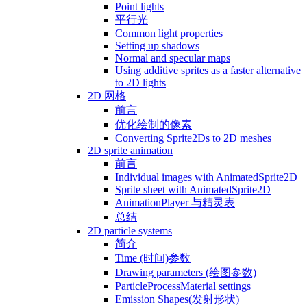
Point lights
平行光
Common light properties
Setting up shadows
Normal and specular maps
Using additive sprites as a faster alternative
to 2D lights
2D 网格
前言
优化绘制的像素
Converting Sprite2Ds to 2D meshes
2D sprite animation
前言
Individual images with AnimatedSprite2D
Sprite sheet with AnimatedSprite2D
AnimationPlayer 与精灵表
总结
2D particle systems
简介
Time (时间)参数
Drawing parameters (绘图参数)
ParticleProcessMaterial settings
Emission Shapes(发射形状)