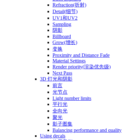
Refraction(折射)
Detail(细节)
UV1和UV2
Sampling
阴影
Billboard
Grow(增长)
变换
Proximity and Distance Fade
Material Settings
Render priority(渲染优先级)
Next Pass
3D 灯光和阴影
前言
光节点
Light number limits
平行光
全向光
聚光
影子图集
Balancing performance and quality
Using decals