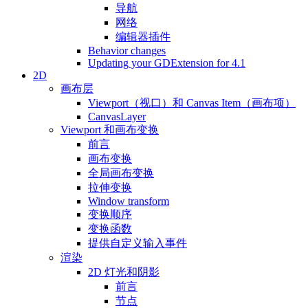
导航
网络
编辑器插件
Behavior changes
Updating your GDExtension for 4.1
2D
画布层
Viewport（视口）和 Canvas Item（画布项）
CanvasLayer
Viewport 和画布变换
前言
画布变换
全局画布变换
拉伸变换
Window transform
变换顺序
变换函数
提供自定义输入事件
渲染
2D 灯光和阴影
前言
节点