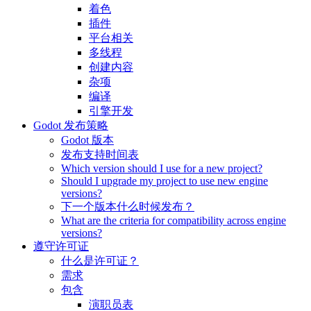
着色
插件
平台相关
多线程
创建内容
杂项
编译
引擎开发
Godot 发布策略
Godot 版本
发布支持时间表
Which version should I use for a new project?
Should I upgrade my project to use new engine
versions?
下一个版本什么时候发布？
What are the criteria for compatibility across engine
versions?
遵守许可证
什么是许可证？
需求
包含
演职员表