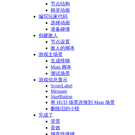
节点结构
精灵动画
编写玩家代码
选择动画
准备碰撞
创建敌人
节点设置
敌人的脚本
游戏主场景
生成怪物
Main 脚本
测试场景
游戏信息显示
ScoreLabel
Message
StartButton
将 HUD 场景连接到 Main 场景
删除旧的小怪
完成了
背景
音效
键盘快捷键