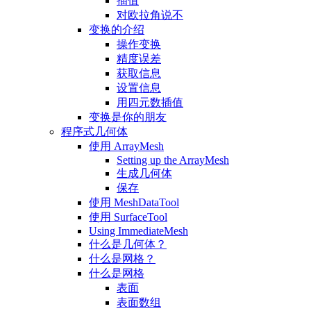
插值
对欧拉角说不
变换的介绍
操作变换
精度误差
获取信息
设置信息
用四元数插值
变换是你的朋友
程序式几何体
使用 ArrayMesh
Setting up the ArrayMesh
生成几何体
保存
使用 MeshDataTool
使用 SurfaceTool
Using ImmediateMesh
什么是几何体？
什么是网格？
什么是网格
表面
表面数组