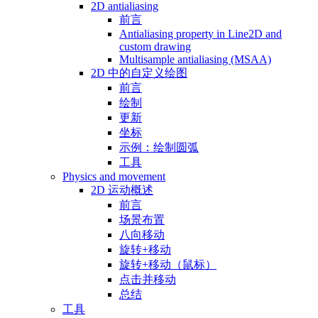
2D antialiasing
前言
Antialiasing property in Line2D and
custom drawing
Multisample antialiasing (MSAA)
2D 中的自定义绘图
前言
绘制
更新
坐标
示例：绘制圆弧
工具
Physics and movement
2D 运动概述
前言
场景布置
八向移动
旋转+移动
旋转+移动（鼠标）
点击并移动
总结
工具