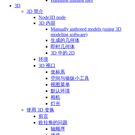
Handling missing tiles
3D
3D 简介
Node3D node
3D 内容
Manually authored models (using 3D
modeling software)
生成的几何体
即时几何体
3D 中的 2D
环境
3D 视口
坐标系
空间与操纵小工具
视图菜单
默认环境
相机
灯光
使用 3D 变换
前言
欧拉角的问题
轴顺序