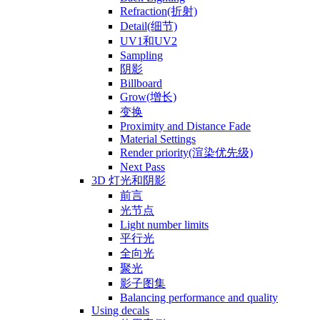
Refraction(折射)
Detail(细节)
UV1和UV2
Sampling
阴影
Billboard
Grow(增长)
变换
Proximity and Distance Fade
Material Settings
Render priority(渲染优先级)
Next Pass
3D 灯光和阴影
前言
光节点
Light number limits
平行光
全向光
聚光
影子图集
Balancing performance and quality
Using decals