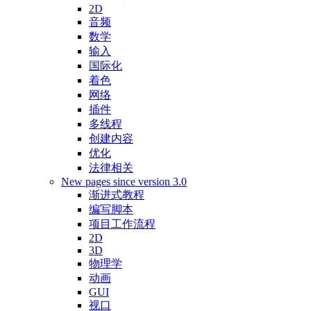
2D
音频
数学
输入
国际化
着色
网络
插件
多线程
创建内容
优化
法律相关
New pages since version 3.0
渐进式教程
编写脚本
项目工作流程
2D
3D
物理学
动画
GUI
视口