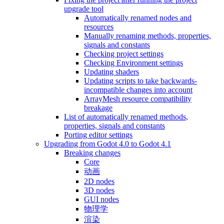
upgrade tool
Automatically renamed nodes and
resources
Manually renaming methods, properties,
signals and constants
Checking project settings
Checking Environment settings
Updating shaders
Updating scripts to take backwards-
incompatible changes into account
ArrayMesh resource compatibility
breakage
List of automatically renamed methods,
properties, signals and constants
Porting editor settings
Upgrading from Godot 4.0 to Godot 4.1
Breaking changes
Core
动画
2D nodes
3D nodes
GUI nodes
物理学
渲染