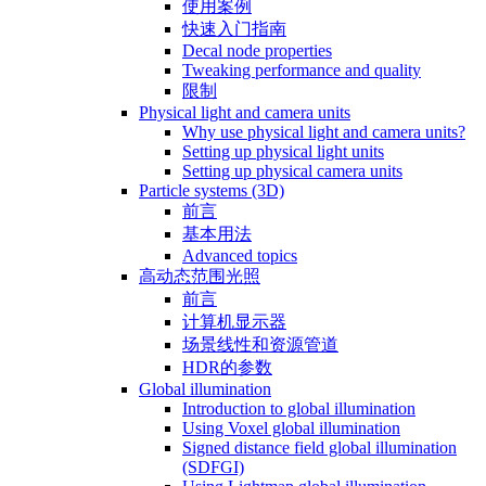
使用案例
快速入门指南
Decal node properties
Tweaking performance and quality
限制
Physical light and camera units
Why use physical light and camera units?
Setting up physical light units
Setting up physical camera units
Particle systems (3D)
前言
基本用法
Advanced topics
高动态范围光照
前言
计算机显示器
场景线性和资源管道
HDR的参数
Global illumination
Introduction to global illumination
Using Voxel global illumination
Signed distance field global illumination
(SDFGI)