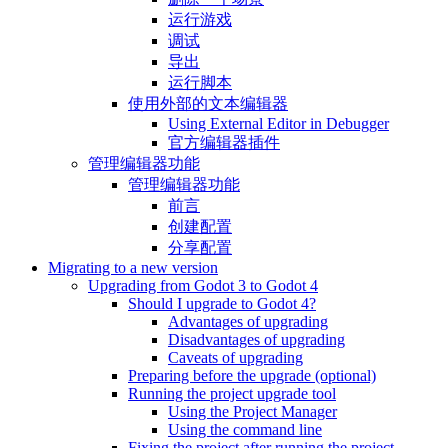
运行游戏
调试
导出
运行脚本
使用外部的文本编辑器
Using External Editor in Debugger
官方编辑器插件
管理编辑器功能
管理编辑器功能
前言
创建配置
分享配置
Migrating to a new version
Upgrading from Godot 3 to Godot 4
Should I upgrade to Godot 4?
Advantages of upgrading
Disadvantages of upgrading
Caveats of upgrading
Preparing before the upgrade (optional)
Running the project upgrade tool
Using the Project Manager
Using the command line
Fixing the project after running the project