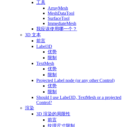
工具
ArrayMesh
MeshDataTool
SurfaceTool
ImmediateMesh
我应该使用哪一个？
3D 文本
前言
Label3D
优势
限制
TextMesh
优势
限制
Projected Label node (or any other Control)
优势
限制
Should I use Label3D, TextMesh or a projected
Control?
渲染
3D 渲染的局限性
前言
纹理尺寸限制