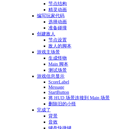
节点结构
精灵动画
编写玩家代码
选择动画
准备碰撞
创建敌人
节点设置
敌人的脚本
游戏主场景
生成怪物
Main 脚本
测试场景
游戏信息显示
ScoreLabel
Message
StartButton
将 HUD 场景连接到 Main 场景
删除旧的小怪
完成了
背景
音效
键盘快捷键