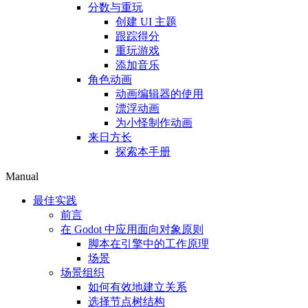
分数与重玩
创建 UI 主题
跟踪得分
重玩游戏
添加音乐
角色动画
动画编辑器的使用
漂浮动画
为小怪制作动画
来日方长
探索本手册
Manual
最佳实践
前言
在 Godot 中应用面向对象原则
脚本在引擎中的工作原理
场景
场景组织
如何有效地建立关系
选择节点树结构