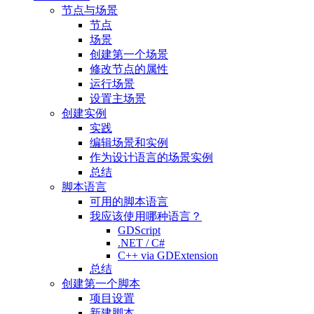
节点与场景
节点
场景
创建第一个场景
修改节点的属性
运行场景
设置主场景
创建实例
实践
编辑场景和实例
作为设计语言的场景实例
总结
脚本语言
可用的脚本语言
我应该使用哪种语言？
GDScript
.NET / C#
C++ via GDExtension
总结
创建第一个脚本
项目设置
新建脚本