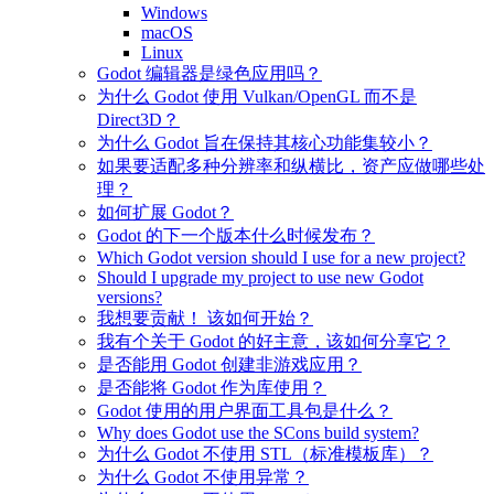
Windows
macOS
Linux
Godot 编辑器是绿色应用吗？
为什么 Godot 使用 Vulkan/OpenGL 而不是
Direct3D？
为什么 Godot 旨在保持其核心功能集较小？
如果要适配多种分辨率和纵横比，资产应做哪些处
理？
如何扩展 Godot？
Godot 的下一个版本什么时候发布？
Which Godot version should I use for a new project?
Should I upgrade my project to use new Godot
versions?
我想要贡献！ 该如何开始？
我有个关于 Godot 的好主意，该如何分享它？
是否能用 Godot 创建非游戏应用？
是否能将 Godot 作为库使用？
Godot 使用的用户界面工具包是什么？
Why does Godot use the SCons build system?
为什么 Godot 不使用 STL（标准模板库）？
为什么 Godot 不使用异常？