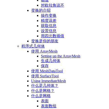
插值
对欧拉角说不
变换的介绍
操作变换
精度误差
获取信息
设置信息
用四元数插值
变换是你的朋友
程序式几何体
使用 ArrayMesh
Setting up the ArrayMesh
生成几何体
保存
使用 MeshDataTool
使用 SurfaceTool
Using ImmediateMesh
什么是几何体？
什么是网格？
什么是网格
表面
表面数组