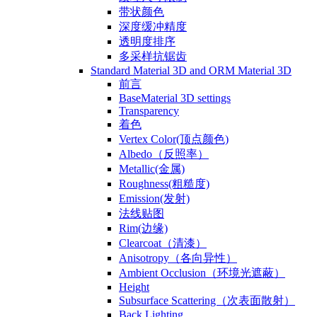
带状颜色
深度缓冲精度
透明度排序
多采样抗锯齿
Standard Material 3D and ORM Material 3D
前言
BaseMaterial 3D settings
Transparency
着色
Vertex Color(顶点颜色)
Albedo（反照率）
Metallic(金属)
Roughness(粗糙度)
Emission(发射)
法线贴图
Rim(边缘)
Clearcoat（清漆）
Anisotropy（各向异性）
Ambient Occlusion（环境光遮蔽）
Height
Subsurface Scattering（次表面散射）
Back Lighting