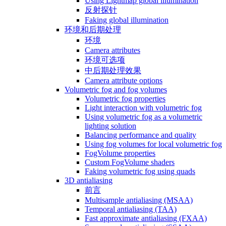
Using Lightmap global illumination
反射探针
Faking global illumination
环境和后期处理
环境
Camera attributes
环境可选项
中后期处理效果
Camera attribute options
Volumetric fog and fog volumes
Volumetric fog properties
Light interaction with volumetric fog
Using volumetric fog as a volumetric
lighting solution
Balancing performance and quality
Using fog volumes for local volumetric fog
FogVolume properties
Custom FogVolume shaders
Faking volumetric fog using quads
3D antialiasing
前言
Multisample antialiasing (MSAA)
Temporal antialiasing (TAA)
Fast approximate antialiasing (FXAA)