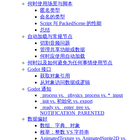
何时使用场景与脚本
匿名类型
命名的类型
Script 与 PackedScene 的性能
总结
自动加载与常规节点
切割音频问题
管理共享功能或数据
何时应使用自动加载
何时以及如何避免为任何事情使用节点
Godot 接口
获取对象引用
从对象访问数据或逻辑
Godot 通知
_process vs. _physics_process vs. *_input
_init vs. 初始化 vs. export
_ready vs. _enter_tree vs.
NOTIFICATION_PARENTED
数据偏好
数组、字典、对象
枚举：整数 VS 字符串
AnimatedTexture vs. AnimatedSprite2D vs.