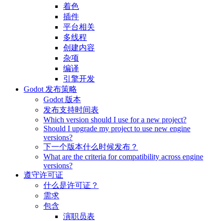
着色
插件
平台相关
多线程
创建内容
杂项
编译
引擎开发
Godot 发布策略
Godot 版本
发布支持时间表
Which version should I use for a new project?
Should I upgrade my project to use new engine
versions?
下一个版本什么时候发布？
What are the criteria for compatibility across engine
versions?
遵守许可证
什么是许可证？
需求
包含
演职员表