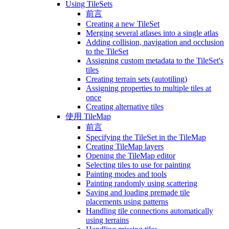
Using TileSets
前言
Creating a new TileSet
Merging several atlases into a single atlas
Adding collision, navigation and occlusion
to the TileSet
Assigning custom metadata to the TileSet's
tiles
Creating terrain sets (autotiling)
Assigning properties to multiple tiles at
once
Creating alternative tiles
使用 TileMap
前言
Specifying the TileSet in the TileMap
Creating TileMap layers
Opening the TileMap editor
Selecting tiles to use for painting
Painting modes and tools
Painting randomly using scattering
Saving and loading premade tile
placements using patterns
Handling tile connections automatically
using terrains