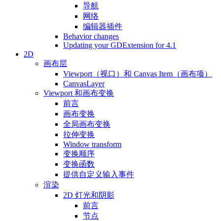
导航
网络
编辑器插件
Behavior changes
Updating your GDExtension for 4.1
2D
画布层
Viewport（视口）和 Canvas Item（画布项）
CanvasLayer
Viewport 和画布变换
前言
画布变换
全局画布变换
拉伸变换
Window transform
变换顺序
变换函数
提供自定义输入事件
渲染
2D 灯光和阴影
前言
节点