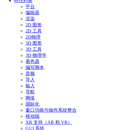
特性列表
平台
编辑器
渲染
2D 图形
2D 工具
2D物理
3D 图形
3D 工具
3D 物理学
着色器
编写脚本
音频
导入
输入
导航
网络
国际化
窗口功能与操作系统整合
移动端
XR 支持（AR 和 VR）
GUI 系统