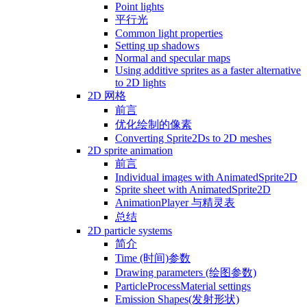
Point lights
平行光
Common light properties
Setting up shadows
Normal and specular maps
Using additive sprites as a faster alternative
to 2D lights
2D 网格
前言
优化绘制的像素
Converting Sprite2Ds to 2D meshes
2D sprite animation
前言
Individual images with AnimatedSprite2D
Sprite sheet with AnimatedSprite2D
AnimationPlayer 与精灵表
总结
2D particle systems
简介
Time (时间)参数
Drawing parameters (绘图参数)
ParticleProcessMaterial settings
Emission Shapes(发射形状)