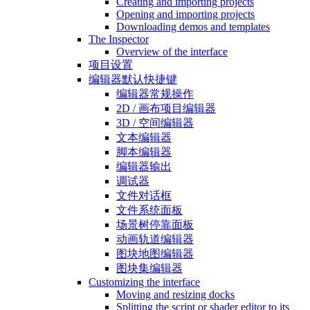
Creating and importing projects
Opening and importing projects
Downloading demos and templates
The Inspector
Overview of the interface
项目设置
编辑器默认快捷键
编辑器常规操作
2D / 画布项目编辑器
3D / 空间编辑器
文本编辑器
脚本编辑器
编辑器输出
调试器
文件对话框
文件系统面板
场景树停靠面板
动画轨道编辑器
图块地图编辑器
图块集编辑器
Customizing the interface
Moving and resizing docks
Splitting the script or shader editor to its