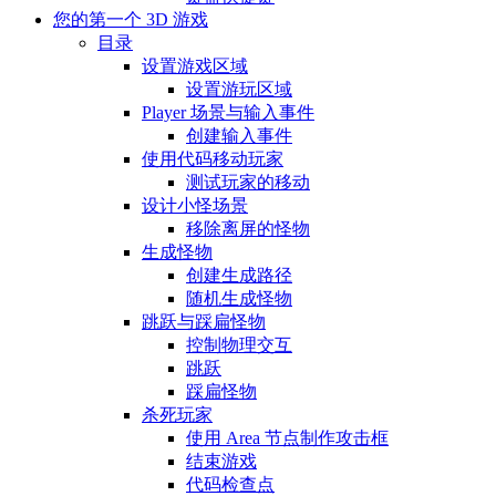
您的第一个 3D 游戏
目录
设置游戏区域
设置游玩区域
Player 场景与输入事件
创建输入事件
使用代码移动玩家
测试玩家的移动
设计小怪场景
移除离屏的怪物
生成怪物
创建生成路径
随机生成怪物
跳跃与踩扁怪物
控制物理交互
跳跃
踩扁怪物
杀死玩家
使用 Area 节点制作攻击框
结束游戏
代码检查点