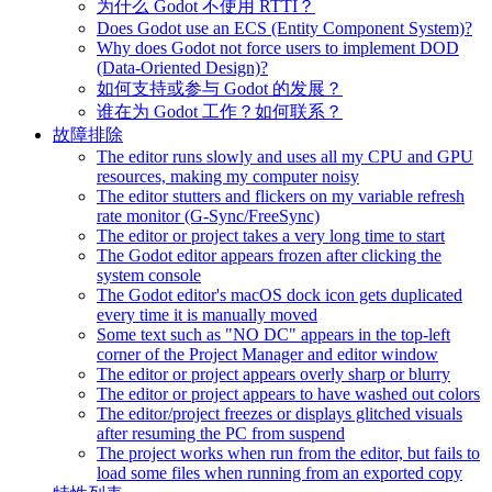
为什么 Godot 不使用 RTTI？
Does Godot use an ECS (Entity Component System)?
Why does Godot not force users to implement DOD
(Data-Oriented Design)?
如何支持或参与 Godot 的发展？
谁在为 Godot 工作？如何联系？
故障排除
The editor runs slowly and uses all my CPU and GPU
resources, making my computer noisy
The editor stutters and flickers on my variable refresh
rate monitor (G-Sync/FreeSync)
The editor or project takes a very long time to start
The Godot editor appears frozen after clicking the
system console
The Godot editor's macOS dock icon gets duplicated
every time it is manually moved
Some text such as "NO DC" appears in the top-left
corner of the Project Manager and editor window
The editor or project appears overly sharp or blurry
The editor or project appears to have washed out colors
The editor/project freezes or displays glitched visuals
after resuming the PC from suspend
The project works when run from the editor, but fails to
load some files when running from an exported copy