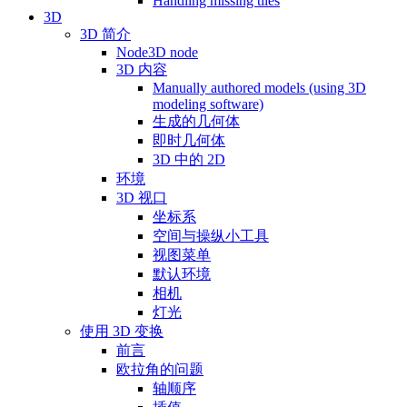
Handling missing tiles
3D
3D 简介
Node3D node
3D 内容
Manually authored models (using 3D
modeling software)
生成的几何体
即时几何体
3D 中的 2D
环境
3D 视口
坐标系
空间与操纵小工具
视图菜单
默认环境
相机
灯光
使用 3D 变换
前言
欧拉角的问题
轴顺序