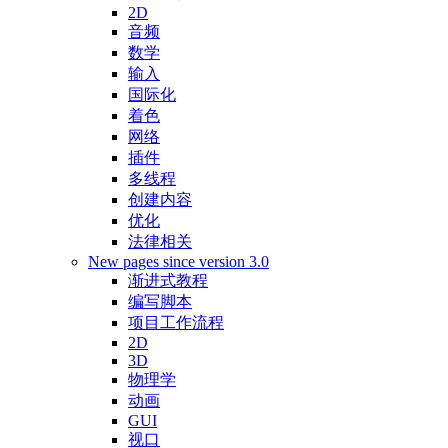
2D
音频
数学
输入
国际化
着色
网络
插件
多线程
创建内容
优化
法律相关
New pages since version 3.0
渐进式教程
编写脚本
项目工作流程
2D
3D
物理学
动画
GUI
视口