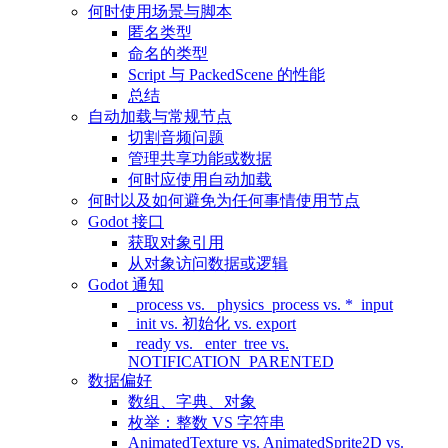
何时使用场景与脚本
匿名类型
命名的类型
Script 与 PackedScene 的性能
总结
自动加载与常规节点
切割音频问题
管理共享功能或数据
何时应使用自动加载
何时以及如何避免为任何事情使用节点
Godot 接口
获取对象引用
从对象访问数据或逻辑
Godot 通知
_process vs. _physics_process vs. *_input
_init vs. 初始化 vs. export
_ready vs. _enter_tree vs.
NOTIFICATION_PARENTED
数据偏好
数组、字典、对象
枚举：整数 VS 字符串
AnimatedTexture vs. AnimatedSprite2D vs.