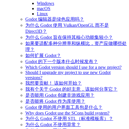
Windows
macOS
Linux
Godot 编辑器是绿色应用吗？
为什么 Godot 使用 Vulkan/OpenGL 而不是
Direct3D？
为什么 Godot 旨在保持其核心功能集较小？
如果要适配多种分辨率和纵横比，资产应做哪些处
理？
如何扩展 Godot？
Godot 的下一个版本什么时候发布？
Which Godot version should I use for a new project?
Should I upgrade my project to use new Godot
versions?
我想要贡献！ 该如何开始？
我有个关于 Godot 的好主意，该如何分享它？
是否能用 Godot 创建非游戏应用？
是否能将 Godot 作为库使用？
Godot 使用的用户界面工具包是什么？
Why does Godot use the SCons build system?
为什么 Godot 不使用 STL（标准模板库）？
为什么 Godot 不使用异常？