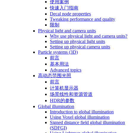
使用案例
快速入门指南
Decal node properties
Tweaking performance and quality
限制
Physical light and camera units
Why use physical light and camera units?
Setting up physical light units
Setting up physical camera units
Particle systems (3D)
前言
基本用法
Advanced topics
高动态范围光照
前言
计算机显示器
场景线性和资源管道
HDR的参数
Global illumination
Introduction to global illumination
Using Voxel global illumination
Signed distance field global illumination
(SDFGI)