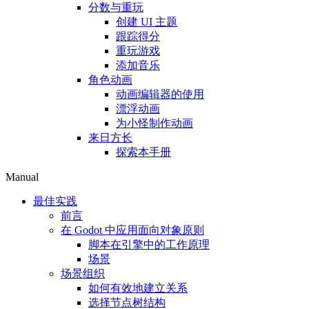
分数与重玩
创建 UI 主题
跟踪得分
重玩游戏
添加音乐
角色动画
动画编辑器的使用
漂浮动画
为小怪制作动画
来日方长
探索本手册
Manual
最佳实践
前言
在 Godot 中应用面向对象原则
脚本在引擎中的工作原理
场景
场景组织
如何有效地建立关系
选择节点树结构