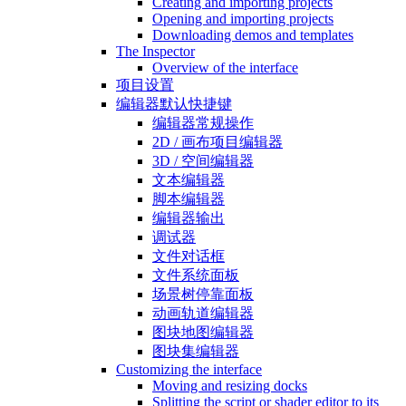
Creating and importing projects
Opening and importing projects
Downloading demos and templates
The Inspector
Overview of the interface
项目设置
编辑器默认快捷键
编辑器常规操作
2D / 画布项目编辑器
3D / 空间编辑器
文本编辑器
脚本编辑器
编辑器输出
调试器
文件对话框
文件系统面板
场景树停靠面板
动画轨道编辑器
图块地图编辑器
图块集编辑器
Customizing the interface
Moving and resizing docks
Splitting the script or shader editor to its