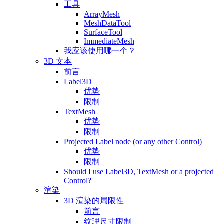
工具
ArrayMesh
MeshDataTool
SurfaceTool
ImmediateMesh
我应该使用哪一个？
3D 文本
前言
Label3D
优势
限制
TextMesh
优势
限制
Projected Label node (or any other Control)
优势
限制
Should I use Label3D, TextMesh or a projected
Control?
渲染
3D 渲染的局限性
前言
纹理尺寸限制