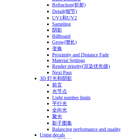
Refraction(折射)
Detail(细节)
UV1和UV2
Sampling
阴影
Billboard
Grow(增长)
变换
Proximity and Distance Fade
Material Settings
Render priority(渲染优先级)
Next Pass
3D 灯光和阴影
前言
光节点
Light number limits
平行光
全向光
聚光
影子图集
Balancing performance and quality
Using decals