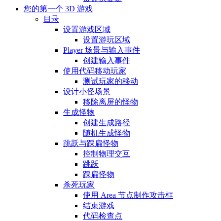
您的第一个 3D 游戏
目录
设置游戏区域
设置游玩区域
Player 场景与输入事件
创建输入事件
使用代码移动玩家
测试玩家的移动
设计小怪场景
移除离屏的怪物
生成怪物
创建生成路径
随机生成怪物
跳跃与踩扁怪物
控制物理交互
跳跃
踩扁怪物
杀死玩家
使用 Area 节点制作攻击框
结束游戏
代码检查点