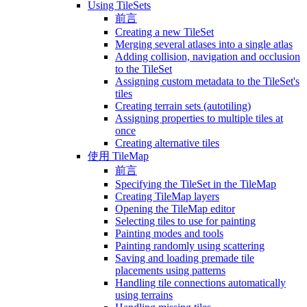
Using TileSets
前言
Creating a new TileSet
Merging several atlases into a single atlas
Adding collision, navigation and occlusion
to the TileSet
Assigning custom metadata to the TileSet's
tiles
Creating terrain sets (autotiling)
Assigning properties to multiple tiles at
once
Creating alternative tiles
使用 TileMap
前言
Specifying the TileSet in the TileMap
Creating TileMap layers
Opening the TileMap editor
Selecting tiles to use for painting
Painting modes and tools
Painting randomly using scattering
Saving and loading premade tile
placements using patterns
Handling tile connections automatically
using terrains