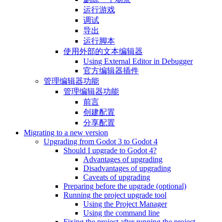
运行游戏
调试
导出
运行脚本
使用外部的文本编辑器
Using External Editor in Debugger
官方编辑器插件
管理编辑器功能
管理编辑器功能
前言
创建配置
分享配置
Migrating to a new version
Upgrading from Godot 3 to Godot 4
Should I upgrade to Godot 4?
Advantages of upgrading
Disadvantages of upgrading
Caveats of upgrading
Preparing before the upgrade (optional)
Running the project upgrade tool
Using the Project Manager
Using the command line
Fixing the project after running the project