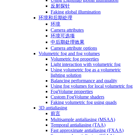
Using Lightmap global illumination
反射探针
Faking global illumination
环境和后期处理
环境
Camera attributes
环境可选项
中后期处理效果
Camera attribute options
Volumetric fog and fog volumes
Volumetric fog properties
Light interaction with volumetric fog
Using volumetric fog as a volumetric
lighting solution
Balancing performance and quality
Using fog volumes for local volumetric fog
FogVolume properties
Custom FogVolume shaders
Faking volumetric fog using quads
3D antialiasing
前言
Multisample antialiasing (MSAA)
Temporal antialiasing (TAA)
Fast approximate antialiasing (FXAA)