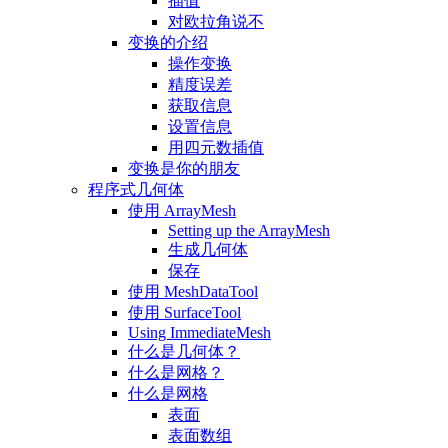
插值
对欧拉角说不
变换的介绍
操作变换
精度误差
获取信息
设置信息
用四元数插值
变换是你的朋友
程序式几何体
使用 ArrayMesh
Setting up the ArrayMesh
生成几何体
保存
使用 MeshDataTool
使用 SurfaceTool
Using ImmediateMesh
什么是几何体？
什么是网格？
什么是网格
表面
表面数组