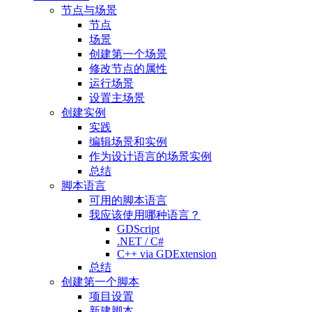
节点与场景
节点
场景
创建第一个场景
修改节点的属性
运行场景
设置主场景
创建实例
实践
编辑场景和实例
作为设计语言的场景实例
总结
脚本语言
可用的脚本语言
我应该使用哪种语言？
GDScript
.NET / C#
C++ via GDExtension
总结
创建第一个脚本
项目设置
新建脚本