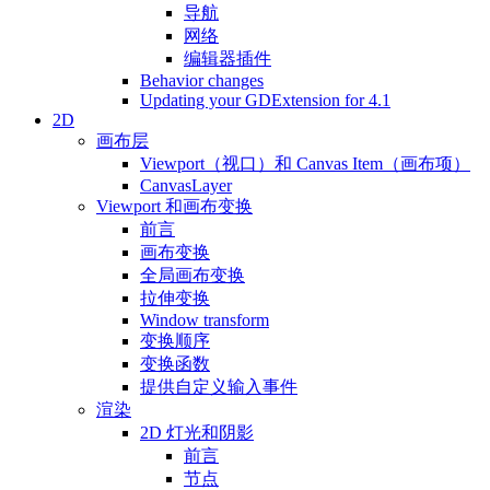
导航
网络
编辑器插件
Behavior changes
Updating your GDExtension for 4.1
2D
画布层
Viewport（视口）和 Canvas Item（画布项）
CanvasLayer
Viewport 和画布变换
前言
画布变换
全局画布变换
拉伸变换
Window transform
变换顺序
变换函数
提供自定义输入事件
渲染
2D 灯光和阴影
前言
节点