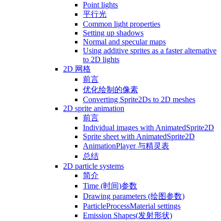
Point lights
平行光
Common light properties
Setting up shadows
Normal and specular maps
Using additive sprites as a faster alternative
to 2D lights
2D 网格
前言
优化绘制的像素
Converting Sprite2Ds to 2D meshes
2D sprite animation
前言
Individual images with AnimatedSprite2D
Sprite sheet with AnimatedSprite2D
AnimationPlayer 与精灵表
总结
2D particle systems
简介
Time (时间)参数
Drawing parameters (绘图参数)
ParticleProcessMaterial settings
Emission Shapes(发射形状)