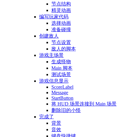
节点结构
精灵动画
编写玩家代码
选择动画
准备碰撞
创建敌人
节点设置
敌人的脚本
游戏主场景
生成怪物
Main 脚本
测试场景
游戏信息显示
ScoreLabel
Message
StartButton
将 HUD 场景连接到 Main 场景
删除旧的小怪
完成了
背景
音效
键盘快捷键