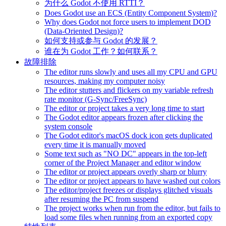
为什么 Godot 不使用 RTTI？
Does Godot use an ECS (Entity Component System)?
Why does Godot not force users to implement DOD
(Data-Oriented Design)?
如何支持或参与 Godot 的发展？
谁在为 Godot 工作？如何联系？
故障排除
The editor runs slowly and uses all my CPU and GPU
resources, making my computer noisy
The editor stutters and flickers on my variable refresh
rate monitor (G-Sync/FreeSync)
The editor or project takes a very long time to start
The Godot editor appears frozen after clicking the
system console
The Godot editor's macOS dock icon gets duplicated
every time it is manually moved
Some text such as "NO DC" appears in the top-left
corner of the Project Manager and editor window
The editor or project appears overly sharp or blurry
The editor or project appears to have washed out colors
The editor/project freezes or displays glitched visuals
after resuming the PC from suspend
The project works when run from the editor, but fails to
load some files when running from an exported copy