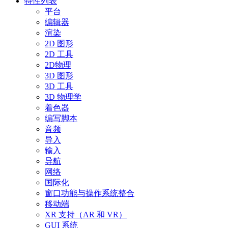
特性列表
平台
编辑器
渲染
2D 图形
2D 工具
2D物理
3D 图形
3D 工具
3D 物理学
着色器
编写脚本
音频
导入
输入
导航
网络
国际化
窗口功能与操作系统整合
移动端
XR 支持（AR 和 VR）
GUI 系统