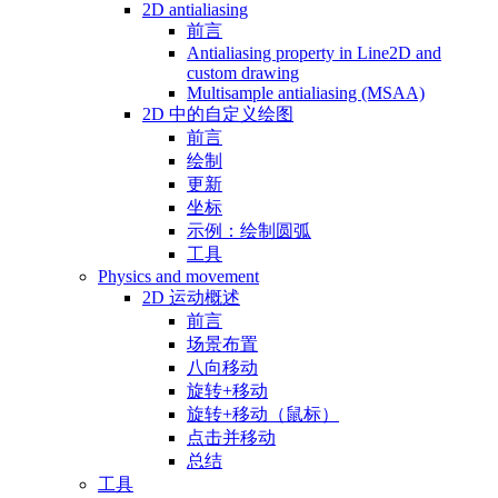
2D antialiasing
前言
Antialiasing property in Line2D and
custom drawing
Multisample antialiasing (MSAA)
2D 中的自定义绘图
前言
绘制
更新
坐标
示例：绘制圆弧
工具
Physics and movement
2D 运动概述
前言
场景布置
八向移动
旋转+移动
旋转+移动（鼠标）
点击并移动
总结
工具