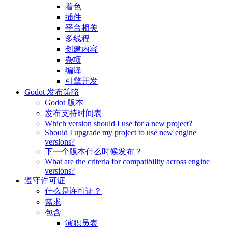
着色
插件
平台相关
多线程
创建内容
杂项
编译
引擎开发
Godot 发布策略
Godot 版本
发布支持时间表
Which version should I use for a new project?
Should I upgrade my project to use new engine
versions?
下一个版本什么时候发布？
What are the criteria for compatibility across engine
versions?
遵守许可证
什么是许可证？
需求
包含
演职员表