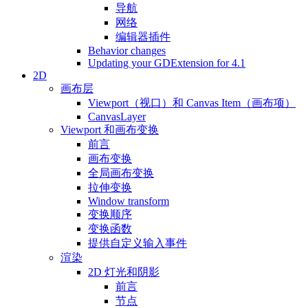
导航
网络
编辑器插件
Behavior changes
Updating your GDExtension for 4.1
2D
画布层
Viewport（视口）和 Canvas Item（画布项）
CanvasLayer
Viewport 和画布变换
前言
画布变换
全局画布变换
拉伸变换
Window transform
变换顺序
变换函数
提供自定义输入事件
渲染
2D 灯光和阴影
前言
节点