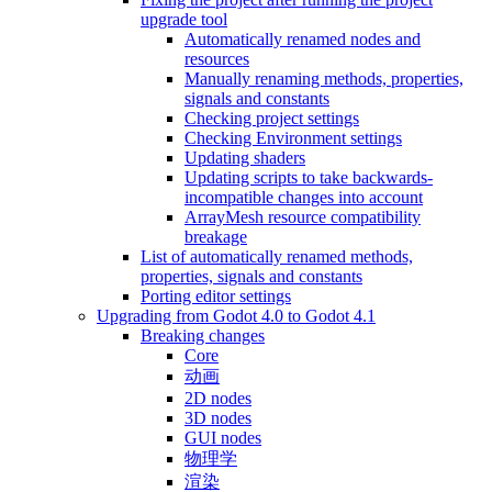
upgrade tool
Automatically renamed nodes and
resources
Manually renaming methods, properties,
signals and constants
Checking project settings
Checking Environment settings
Updating shaders
Updating scripts to take backwards-
incompatible changes into account
ArrayMesh resource compatibility
breakage
List of automatically renamed methods,
properties, signals and constants
Porting editor settings
Upgrading from Godot 4.0 to Godot 4.1
Breaking changes
Core
动画
2D nodes
3D nodes
GUI nodes
物理学
渲染