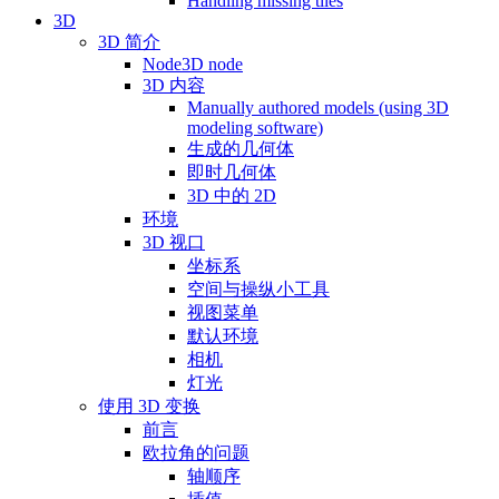
Handling missing tiles
3D
3D 简介
Node3D node
3D 内容
Manually authored models (using 3D
modeling software)
生成的几何体
即时几何体
3D 中的 2D
环境
3D 视口
坐标系
空间与操纵小工具
视图菜单
默认环境
相机
灯光
使用 3D 变换
前言
欧拉角的问题
轴顺序