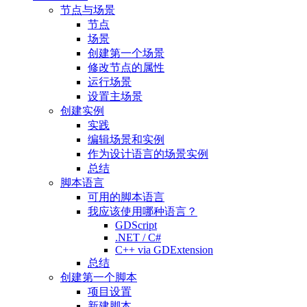
节点与场景
节点
场景
创建第一个场景
修改节点的属性
运行场景
设置主场景
创建实例
实践
编辑场景和实例
作为设计语言的场景实例
总结
脚本语言
可用的脚本语言
我应该使用哪种语言？
GDScript
.NET / C#
C++ via GDExtension
总结
创建第一个脚本
项目设置
新建脚本