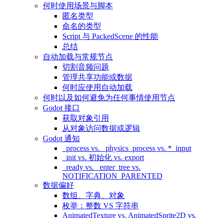
何时使用场景与脚本
匿名类型
命名的类型
Script 与 PackedScene 的性能
总结
自动加载与常规节点
切割音频问题
管理共享功能或数据
何时应使用自动加载
何时以及如何避免为任何事情使用节点
Godot 接口
获取对象引用
从对象访问数据或逻辑
Godot 通知
_process vs. _physics_process vs. *_input
_init vs. 初始化 vs. export
_ready vs. _enter_tree vs.
NOTIFICATION_PARENTED
数据偏好
数组、字典、对象
枚举：整数 VS 字符串
AnimatedTexture vs. AnimatedSprite2D vs.