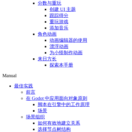
分数与重玩
创建 UI 主题
跟踪得分
重玩游戏
添加音乐
角色动画
动画编辑器的使用
漂浮动画
为小怪制作动画
来日方长
探索本手册
Manual
最佳实践
前言
在 Godot 中应用面向对象原则
脚本在引擎中的工作原理
场景
场景组织
如何有效地建立关系
选择节点树结构