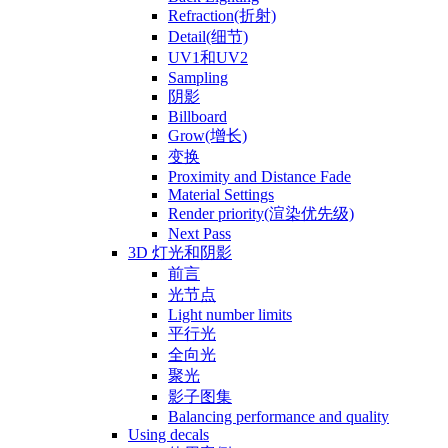
Refraction(折射)
Detail(细节)
UV1和UV2
Sampling
阴影
Billboard
Grow(增长)
变换
Proximity and Distance Fade
Material Settings
Render priority(渲染优先级)
Next Pass
3D 灯光和阴影
前言
光节点
Light number limits
平行光
全向光
聚光
影子图集
Balancing performance and quality
Using decals