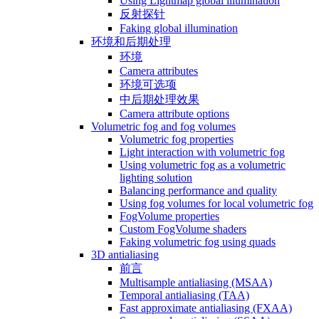
Using Lightmap global illumination
反射探针
Faking global illumination
环境和后期处理
环境
Camera attributes
环境可选项
中后期处理效果
Camera attribute options
Volumetric fog and fog volumes
Volumetric fog properties
Light interaction with volumetric fog
Using volumetric fog as a volumetric
lighting solution
Balancing performance and quality
Using fog volumes for local volumetric fog
FogVolume properties
Custom FogVolume shaders
Faking volumetric fog using quads
3D antialiasing
前言
Multisample antialiasing (MSAA)
Temporal antialiasing (TAA)
Fast approximate antialiasing (FXAA)