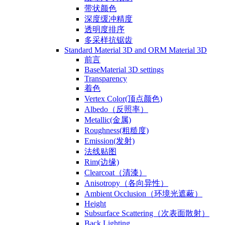
带状颜色
深度缓冲精度
透明度排序
多采样抗锯齿
Standard Material 3D and ORM Material 3D
前言
BaseMaterial 3D settings
Transparency
着色
Vertex Color(顶点颜色)
Albedo（反照率）
Metallic(金属)
Roughness(粗糙度)
Emission(发射)
法线贴图
Rim(边缘)
Clearcoat（清漆）
Anisotropy（各向异性）
Ambient Occlusion（环境光遮蔽）
Height
Subsurface Scattering（次表面散射）
Back Lighting