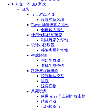
您的第一个 3D 游戏
目录
设置游戏区域
设置游玩区域
Player 场景与输入事件
创建输入事件
使用代码移动玩家
测试玩家的移动
设计小怪场景
移除离屏的怪物
生成怪物
创建生成路径
随机生成怪物
跳跃与踩扁怪物
控制物理交互
跳跃
踩扁怪物
杀死玩家
使用 Area 节点制作攻击框
结束游戏
代码检查点