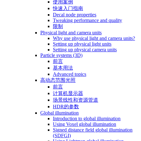
使用案例
快速入门指南
Decal node properties
Tweaking performance and quality
限制
Physical light and camera units
Why use physical light and camera units?
Setting up physical light units
Setting up physical camera units
Particle systems (3D)
前言
基本用法
Advanced topics
高动态范围光照
前言
计算机显示器
场景线性和资源管道
HDR的参数
Global illumination
Introduction to global illumination
Using Voxel global illumination
Signed distance field global illumination
(SDFGI)