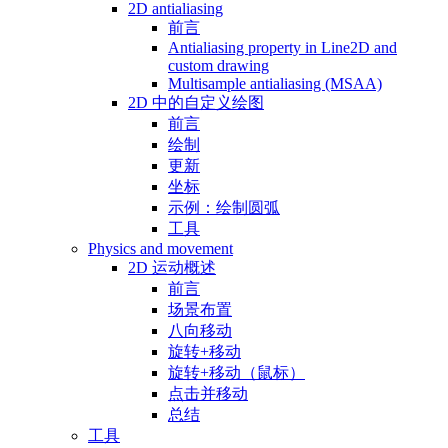
2D antialiasing
前言
Antialiasing property in Line2D and
custom drawing
Multisample antialiasing (MSAA)
2D 中的自定义绘图
前言
绘制
更新
坐标
示例：绘制圆弧
工具
Physics and movement
2D 运动概述
前言
场景布置
八向移动
旋转+移动
旋转+移动（鼠标）
点击并移动
总结
工具