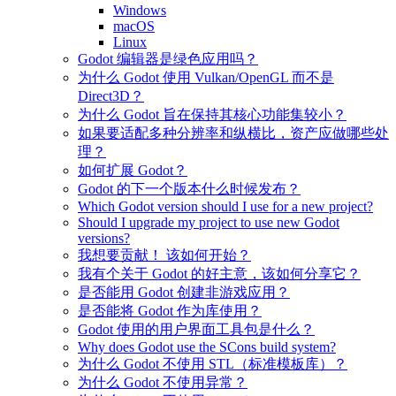
Windows
macOS
Linux
Godot 编辑器是绿色应用吗？
为什么 Godot 使用 Vulkan/OpenGL 而不是
Direct3D？
为什么 Godot 旨在保持其核心功能集较小？
如果要适配多种分辨率和纵横比，资产应做哪些处
理？
如何扩展 Godot？
Godot 的下一个版本什么时候发布？
Which Godot version should I use for a new project?
Should I upgrade my project to use new Godot
versions?
我想要贡献！ 该如何开始？
我有个关于 Godot 的好主意，该如何分享它？
是否能用 Godot 创建非游戏应用？
是否能将 Godot 作为库使用？
Godot 使用的用户界面工具包是什么？
Why does Godot use the SCons build system?
为什么 Godot 不使用 STL（标准模板库）？
为什么 Godot 不使用异常？