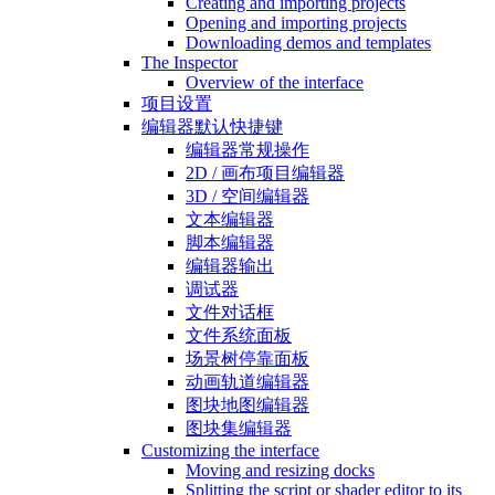
Creating and importing projects
Opening and importing projects
Downloading demos and templates
The Inspector
Overview of the interface
项目设置
编辑器默认快捷键
编辑器常规操作
2D / 画布项目编辑器
3D / 空间编辑器
文本编辑器
脚本编辑器
编辑器输出
调试器
文件对话框
文件系统面板
场景树停靠面板
动画轨道编辑器
图块地图编辑器
图块集编辑器
Customizing the interface
Moving and resizing docks
Splitting the script or shader editor to its