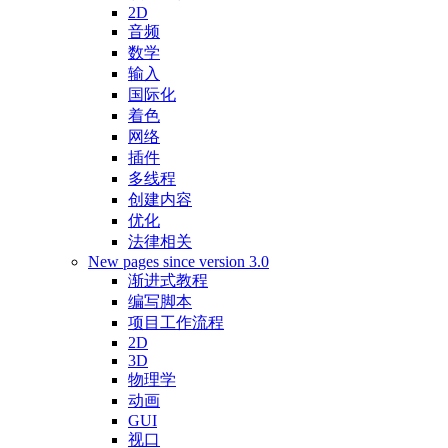
2D
音频
数学
输入
国际化
着色
网络
插件
多线程
创建内容
优化
法律相关
New pages since version 3.0
渐进式教程
编写脚本
项目工作流程
2D
3D
物理学
动画
GUI
视口