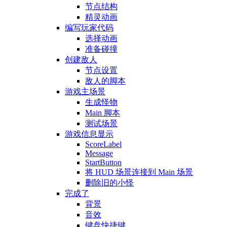
节点结构
精灵动画
编写玩家代码
选择动画
准备碰撞
创建敌人
节点设置
敌人的脚本
游戏主场景
生成怪物
Main 脚本
测试场景
游戏信息显示
ScoreLabel
Message
StartButton
将 HUD 场景连接到 Main 场景
删除旧的小怪
完成了
背景
音效
键盘快捷键