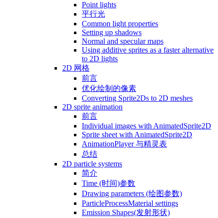
Point lights
平行光
Common light properties
Setting up shadows
Normal and specular maps
Using additive sprites as a faster alternative
to 2D lights
2D 网格
前言
优化绘制的像素
Converting Sprite2Ds to 2D meshes
2D sprite animation
前言
Individual images with AnimatedSprite2D
Sprite sheet with AnimatedSprite2D
AnimationPlayer 与精灵表
总结
2D particle systems
简介
Time (时间)参数
Drawing parameters (绘图参数)
ParticleProcessMaterial settings
Emission Shapes(发射形状)