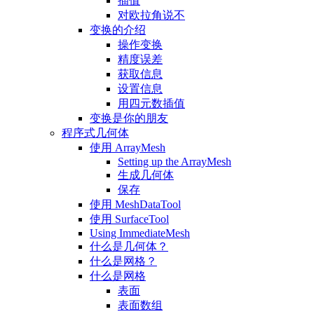
插值
对欧拉角说不
变换的介绍
操作变换
精度误差
获取信息
设置信息
用四元数插值
变换是你的朋友
程序式几何体
使用 ArrayMesh
Setting up the ArrayMesh
生成几何体
保存
使用 MeshDataTool
使用 SurfaceTool
Using ImmediateMesh
什么是几何体？
什么是网格？
什么是网格
表面
表面数组