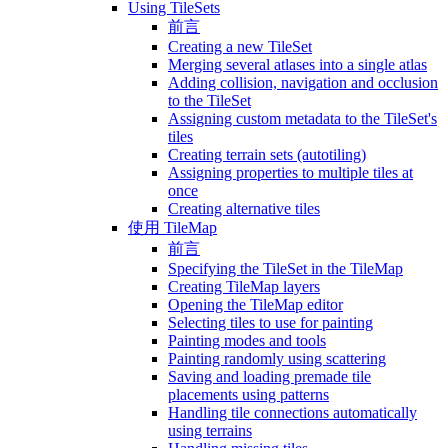
Using TileSets
前言
Creating a new TileSet
Merging several atlases into a single atlas
Adding collision, navigation and occlusion
to the TileSet
Assigning custom metadata to the TileSet's
tiles
Creating terrain sets (autotiling)
Assigning properties to multiple tiles at
once
Creating alternative tiles
使用 TileMap
前言
Specifying the TileSet in the TileMap
Creating TileMap layers
Opening the TileMap editor
Selecting tiles to use for painting
Painting modes and tools
Painting randomly using scattering
Saving and loading premade tile
placements using patterns
Handling tile connections automatically
using terrains