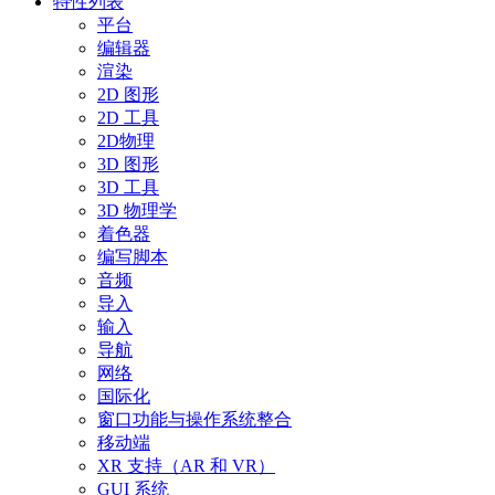
特性列表
平台
编辑器
渲染
2D 图形
2D 工具
2D物理
3D 图形
3D 工具
3D 物理学
着色器
编写脚本
音频
导入
输入
导航
网络
国际化
窗口功能与操作系统整合
移动端
XR 支持（AR 和 VR）
GUI 系统