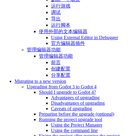
运行游戏
调试
导出
运行脚本
使用外部的文本编辑器
Using External Editor in Debugger
官方编辑器插件
管理编辑器功能
管理编辑器功能
前言
创建配置
分享配置
Migrating to a new version
Upgrading from Godot 3 to Godot 4
Should I upgrade to Godot 4?
Advantages of upgrading
Disadvantages of upgrading
Caveats of upgrading
Preparing before the upgrade (optional)
Running the project upgrade tool
Using the Project Manager
Using the command line
Fixing the project after running the project