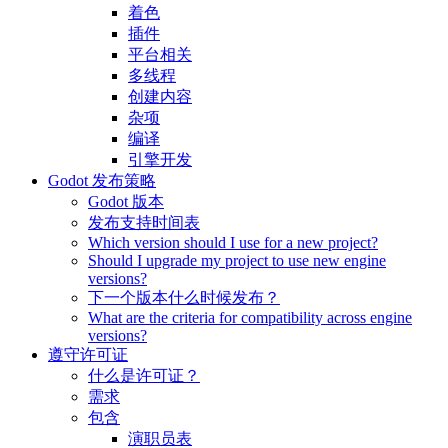
着色
插件
平台相关
多线程
创建内容
杂项
编译
引擎开发
Godot 发布策略
Godot 版本
发布支持时间表
Which version should I use for a new project?
Should I upgrade my project to use new engine
versions?
下一个版本什么时候发布？
What are the criteria for compatibility across engine
versions?
遵守许可证
什么是许可证？
需求
包含
演职员表