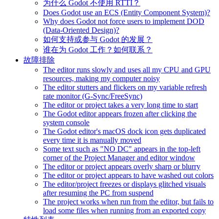
为什么 Godot 不使用 RTTI？
Does Godot use an ECS (Entity Component System)?
Why does Godot not force users to implement DOD
(Data-Oriented Design)?
如何支持或参与 Godot 的发展？
谁在为 Godot 工作？如何联系？
故障排除
The editor runs slowly and uses all my CPU and GPU
resources, making my computer noisy
The editor stutters and flickers on my variable refresh
rate monitor (G-Sync/FreeSync)
The editor or project takes a very long time to start
The Godot editor appears frozen after clicking the
system console
The Godot editor's macOS dock icon gets duplicated
every time it is manually moved
Some text such as "NO DC" appears in the top-left
corner of the Project Manager and editor window
The editor or project appears overly sharp or blurry
The editor or project appears to have washed out colors
The editor/project freezes or displays glitched visuals
after resuming the PC from suspend
The project works when run from the editor, but fails to
load some files when running from an exported copy