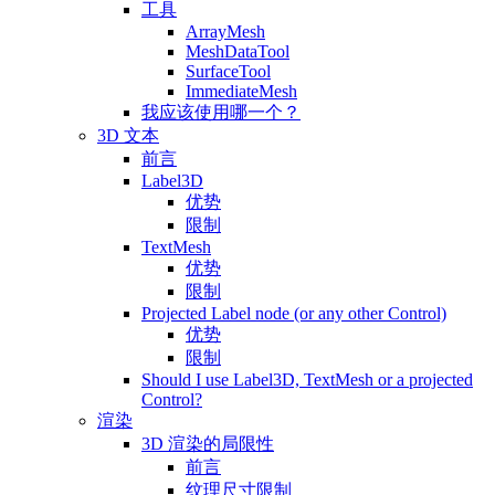
工具
ArrayMesh
MeshDataTool
SurfaceTool
ImmediateMesh
我应该使用哪一个？
3D 文本
前言
Label3D
优势
限制
TextMesh
优势
限制
Projected Label node (or any other Control)
优势
限制
Should I use Label3D, TextMesh or a projected
Control?
渲染
3D 渲染的局限性
前言
纹理尺寸限制