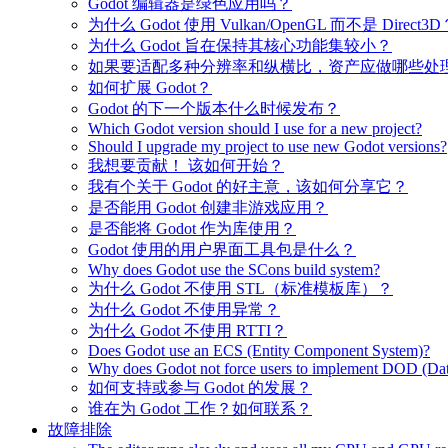
Godot 编辑器是绿色应用吗？
为什么 Godot 使用 Vulkan/OpenGL 而不是 Direct3D
为什么 Godot 旨在保持其核心功能集较小？
如果要适配多种分辨率和纵横比，资产应做哪些处
如何扩展 Godot？
Godot 的下一个版本什么时候发布？
Which Godot version should I use for a new project?
Should I upgrade my project to use new Godot versions?
我想要贡献！ 该如何开始？
我有个关于 Godot 的好主意，该如何分享它？
是否能用 Godot 创建非游戏应用？
是否能将 Godot 作为库使用？
Godot 使用的用户界面工具包是什么？
Why does Godot use the SCons build system?
为什么 Godot 不使用 STL（标准模板库）？
为什么 Godot 不使用异常？
为什么 Godot 不使用 RTTI？
Does Godot use an ECS (Entity Component System)?
Why does Godot not force users to implement DOD (Dat
如何支持或参与 Godot 的发展？
谁在为 Godot 工作？如何联系？
故障排除