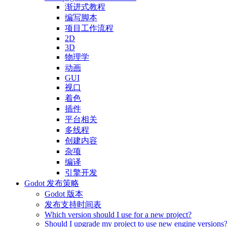
渐进式教程
编写脚本
项目工作流程
2D
3D
物理学
动画
GUI
视口
着色
插件
平台相关
多线程
创建内容
杂项
编译
引擎开发
Godot 发布策略
Godot 版本
发布支持时间表
Which version should I use for a new project?
Should I upgrade my project to use new engine versions