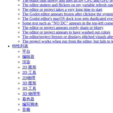
The editor runs slowly and uses all my CPU and GPU r
The editor stutters and flickers on my variable refresh r
The editor or project takes a very long time to start
The Godot editor appears frozen after clicking the syste
The Godot editor's macOS dock icon gets duplicated eve
Some text such as "NO DC" appears in the top-left corn
The editor or project appears overly sharp or blurry
The editor or project appears to have washed out colors
The editor/project freezes or displays glitched visuals a
The project works when run from the editor, but fails to
特性列表
平台
编辑器
渲染
2D 图形
2D 工具
2D物理
3D 图形
3D 工具
3D 物理学
着色器
编写脚本
音频