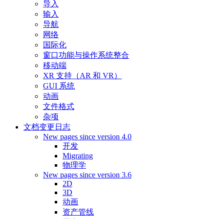
导入
输入
导航
网络
国际化
窗口功能与操作系统整合
移动端
XR 支持（AR 和 VR）
GUI 系统
动画
文件格式
杂项
文档变更日志
New pages since version 4.0
开发
Migrating
物理学
New pages since version 3.6
2D
3D
动画
资产管线