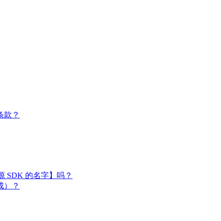
条款？
闭源 SDK 的名字】吗？
成）？