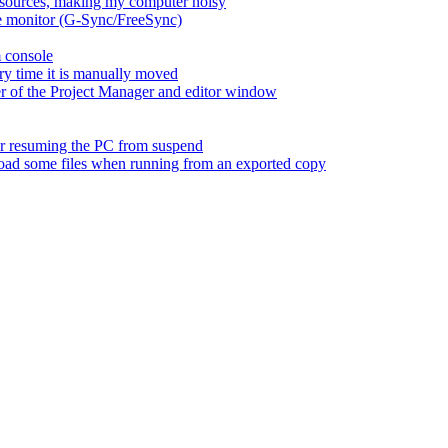
esources, making my computer noisy
ate monitor (G-Sync/FreeSync)
m console
ry time it is manually moved
er of the Project Manager and editor window
fter resuming the PC from suspend
 load some files when running from an exported copy