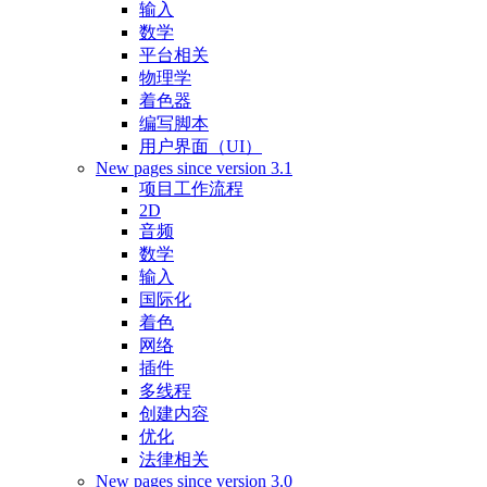
输入
数学
平台相关
物理学
着色器
编写脚本
用户界面（UI）
New pages since version 3.1
项目工作流程
2D
音频
数学
输入
国际化
着色
网络
插件
多线程
创建内容
优化
法律相关
New pages since version 3.0