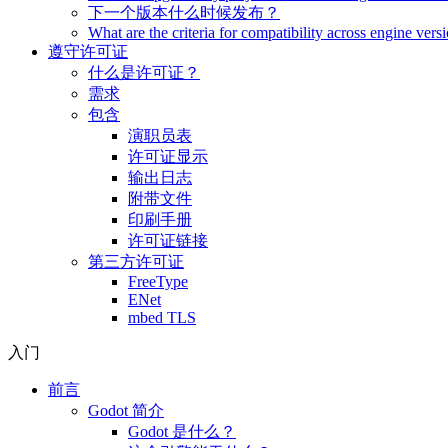
下一个版本什么时候发布？
What are the criteria for compatibility across engine vers
遵守许可证
什么是许可证？
需求
包含
演职员表
许可证显示
输出日志
附带文件
印刷手册
许可证链接
第三方许可证
FreeType
ENet
mbed TLS
入门
前言
Godot 简介
Godot 是什么？