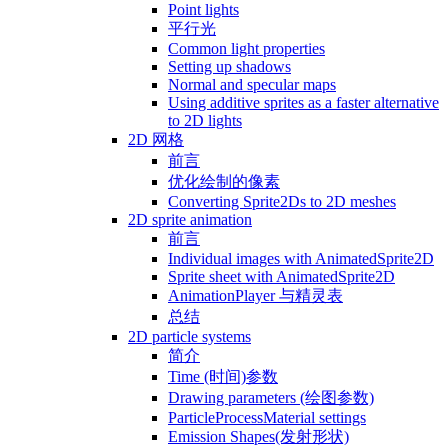
Point lights
平行光
Common light properties
Setting up shadows
Normal and specular maps
Using additive sprites as a faster alternative
to 2D lights
2D 网格
前言
优化绘制的像素
Converting Sprite2Ds to 2D meshes
2D sprite animation
前言
Individual images with AnimatedSprite2D
Sprite sheet with AnimatedSprite2D
AnimationPlayer 与精灵表
总结
2D particle systems
简介
Time (时间)参数
Drawing parameters (绘图参数)
ParticleProcessMaterial settings
Emission Shapes(发射形状)