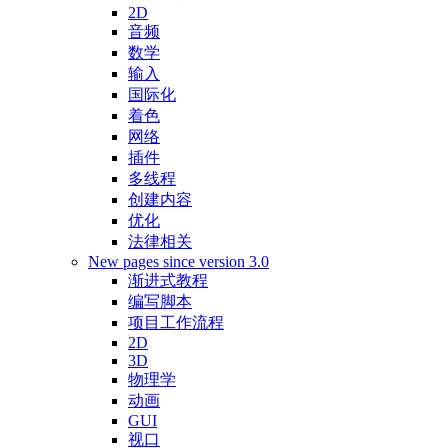
2D
音频
数学
输入
国际化
着色
网络
插件
多线程
创建内容
优化
法律相关
New pages since version 3.0
渐进式教程
编写脚本
项目工作流程
2D
3D
物理学
动画
GUI
视口