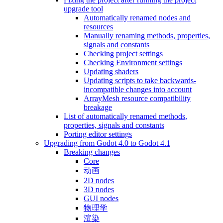
upgrade tool
Automatically renamed nodes and
resources
Manually renaming methods, properties,
signals and constants
Checking project settings
Checking Environment settings
Updating shaders
Updating scripts to take backwards-
incompatible changes into account
ArrayMesh resource compatibility
breakage
List of automatically renamed methods,
properties, signals and constants
Porting editor settings
Upgrading from Godot 4.0 to Godot 4.1
Breaking changes
Core
动画
2D nodes
3D nodes
GUI nodes
物理学
渲染