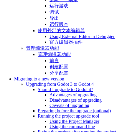
运行游戏
调试
导出
运行脚本
使用外部的文本编辑器
Using External Editor in Debugger
官方编辑器插件
管理编辑器功能
管理编辑器功能
前言
创建配置
分享配置
Migrating to a new version
Upgrading from Godot 3 to Godot 4
Should I upgrade to Godot 4?
Advantages of upgrading
Disadvantages of upgrading
Caveats of upgrading
Preparing before the upgrade (optional)
Running the project upgrade tool
Using the Project Manager
Using the command line
Fixing the project after running the project