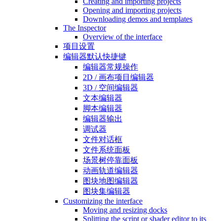
Creating and importing projects
Opening and importing projects
Downloading demos and templates
The Inspector
Overview of the interface
项目设置
编辑器默认快捷键
编辑器常规操作
2D / 画布项目编辑器
3D / 空间编辑器
文本编辑器
脚本编辑器
编辑器输出
调试器
文件对话框
文件系统面板
场景树停靠面板
动画轨道编辑器
图块地图编辑器
图块集编辑器
Customizing the interface
Moving and resizing docks
Splitting the script or shader editor to its