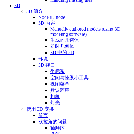
Handling missing tiles
3D
3D 简介
Node3D node
3D 内容
Manually authored models (using 3D
modeling software)
生成的几何体
即时几何体
3D 中的 2D
环境
3D 视口
坐标系
空间与操纵小工具
视图菜单
默认环境
相机
灯光
使用 3D 变换
前言
欧拉角的问题
轴顺序