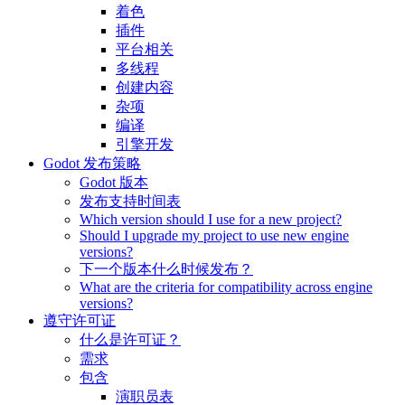
着色
插件
平台相关
多线程
创建内容
杂项
编译
引擎开发
Godot 发布策略
Godot 版本
发布支持时间表
Which version should I use for a new project?
Should I upgrade my project to use new engine
versions?
下一个版本什么时候发布？
What are the criteria for compatibility across engine
versions?
遵守许可证
什么是许可证？
需求
包含
演职员表