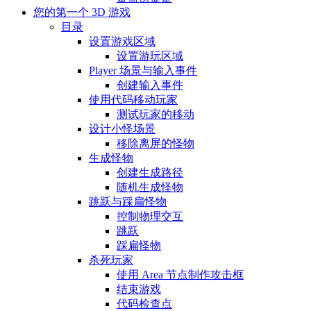
您的第一个 3D 游戏
目录
设置游戏区域
设置游玩区域
Player 场景与输入事件
创建输入事件
使用代码移动玩家
测试玩家的移动
设计小怪场景
移除离屏的怪物
生成怪物
创建生成路径
随机生成怪物
跳跃与踩扁怪物
控制物理交互
跳跃
踩扁怪物
杀死玩家
使用 Area 节点制作攻击框
结束游戏
代码检查点