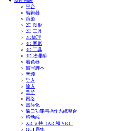
特性列表
平台
编辑器
渲染
2D 图形
2D 工具
2D物理
3D 图形
3D 工具
3D 物理学
着色器
编写脚本
音频
导入
输入
导航
网络
国际化
窗口功能与操作系统整合
移动端
XR 支持（AR 和 VR）
GUI 系统