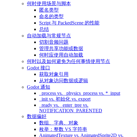
何时使用场景与脚本
匿名类型
命名的类型
Script 与 PackedScene 的性能
总结
自动加载与常规节点
切割音频问题
管理共享功能或数据
何时应使用自动加载
何时以及如何避免为任何事情使用节点
Godot 接口
获取对象引用
从对象访问数据或逻辑
Godot 通知
_process vs. _physics_process vs. *_input
_init vs. 初始化 vs. export
_ready vs. _enter_tree vs.
NOTIFICATION_PARENTED
数据偏好
数组、字典、对象
枚举：整数 VS 字符串
AnimatedTexture vs. AnimatedSprite2D vs.