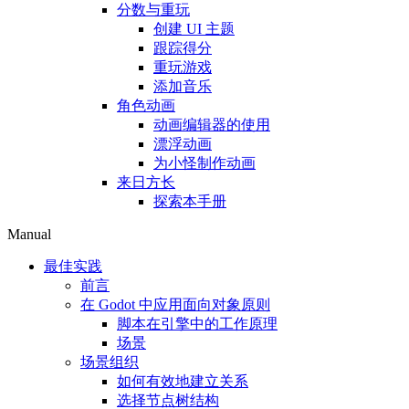
分数与重玩
创建 UI 主题
跟踪得分
重玩游戏
添加音乐
角色动画
动画编辑器的使用
漂浮动画
为小怪制作动画
来日方长
探索本手册
Manual
最佳实践
前言
在 Godot 中应用面向对象原则
脚本在引擎中的工作原理
场景
场景组织
如何有效地建立关系
选择节点树结构