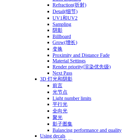
Refraction(折射)
Detail(细节)
UV1和UV2
Sampling
阴影
Billboard
Grow(增长)
变换
Proximity and Distance Fade
Material Settings
Render priority(渲染优先级)
Next Pass
3D 灯光和阴影
前言
光节点
Light number limits
平行光
全向光
聚光
影子图集
Balancing performance and quality
Using decals