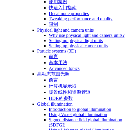
使用案例
快速入门指南
Decal node properties
Tweaking performance and quality
限制
Physical light and camera units
Why use physical light and camera units?
Setting up physical light units
Setting up physical camera units
Particle systems (3D)
前言
基本用法
Advanced topics
高动态范围光照
前言
计算机显示器
场景线性和资源管道
HDR的参数
Global illumination
Introduction to global illumination
Using Voxel global illumination
Signed distance field global illumination
(SDFGI)