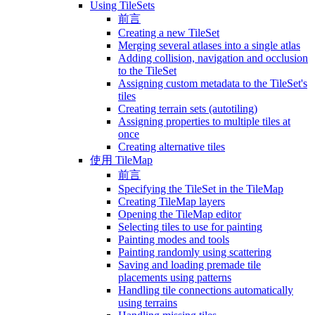
Using TileSets
前言
Creating a new TileSet
Merging several atlases into a single atlas
Adding collision, navigation and occlusion
to the TileSet
Assigning custom metadata to the TileSet's
tiles
Creating terrain sets (autotiling)
Assigning properties to multiple tiles at
once
Creating alternative tiles
使用 TileMap
前言
Specifying the TileSet in the TileMap
Creating TileMap layers
Opening the TileMap editor
Selecting tiles to use for painting
Painting modes and tools
Painting randomly using scattering
Saving and loading premade tile
placements using patterns
Handling tile connections automatically
using terrains