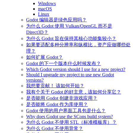
Windows
macOS
Linux
Godot 编辑器是绿色应用吗？
为什么 Godot 使用 Vulkan/OpenGL 而不是
Direct3D？
为什么 Godot 旨在保持其核心功能集较小？
如果要适配多种分辨率和纵横比，资产应做哪些处
理？
如何扩展 Godot？
Godot 的下一个版本什么时候发布？
Which Godot version should I use for a new project?
Should I upgrade my project to use new Godot
versions?
我想要贡献！ 该如何开始？
我有个关于 Godot 的好主意，该如何分享它？
是否能用 Godot 创建非游戏应用？
是否能将 Godot 作为库使用？
Godot 使用的用户界面工具包是什么？
Why does Godot use the SCons build system?
为什么 Godot 不使用 STL（标准模板库）？
为什么 Godot 不使用异常？