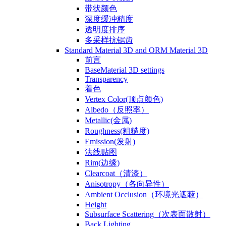
带状颜色
深度缓冲精度
透明度排序
多采样抗锯齿
Standard Material 3D and ORM Material 3D
前言
BaseMaterial 3D settings
Transparency
着色
Vertex Color(顶点颜色)
Albedo（反照率）
Metallic(金属)
Roughness(粗糙度)
Emission(发射)
法线贴图
Rim(边缘)
Clearcoat（清漆）
Anisotropy（各向异性）
Ambient Occlusion（环境光遮蔽）
Height
Subsurface Scattering（次表面散射）
Back Lighting