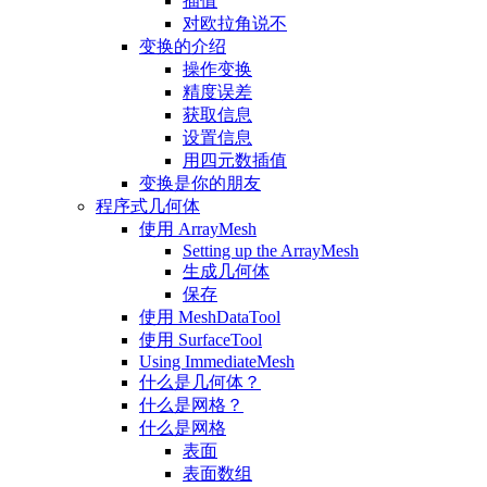
插值
对欧拉角说不
变换的介绍
操作变换
精度误差
获取信息
设置信息
用四元数插值
变换是你的朋友
程序式几何体
使用 ArrayMesh
Setting up the ArrayMesh
生成几何体
保存
使用 MeshDataTool
使用 SurfaceTool
Using ImmediateMesh
什么是几何体？
什么是网格？
什么是网格
表面
表面数组