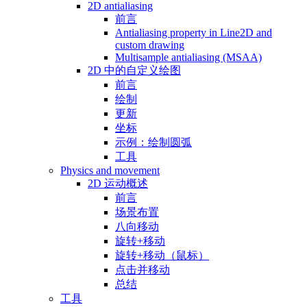
2D antialiasing
前言
Antialiasing property in Line2D and
custom drawing
Multisample antialiasing (MSAA)
2D 中的自定义绘图
前言
绘制
更新
坐标
示例：绘制圆弧
工具
Physics and movement
2D 运动概述
前言
场景布置
八向移动
旋转+移动
旋转+移动（鼠标）
点击并移动
总结
工具