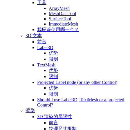
工具
ArrayMesh
MeshDataTool
SurfaceTool
ImmediateMesh
我应该使用哪一个？
3D 文本
前言
Label3D
优势
限制
TextMesh
优势
限制
Projected Label node (or any other Control)
优势
限制
Should I use Label3D, TextMesh or a projected
Control?
渲染
3D 渲染的局限性
前言
纹理尺寸限制