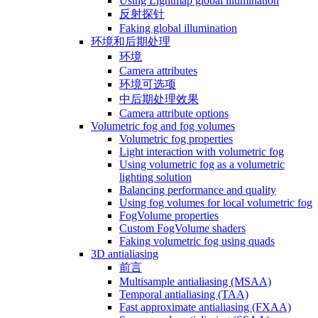
Using Lightmap global illumination
反射探针
Faking global illumination
环境和后期处理
环境
Camera attributes
环境可选项
中后期处理效果
Camera attribute options
Volumetric fog and fog volumes
Volumetric fog properties
Light interaction with volumetric fog
Using volumetric fog as a volumetric
lighting solution
Balancing performance and quality
Using fog volumes for local volumetric fog
FogVolume properties
Custom FogVolume shaders
Faking volumetric fog using quads
3D antialiasing
前言
Multisample antialiasing (MSAA)
Temporal antialiasing (TAA)
Fast approximate antialiasing (FXAA)