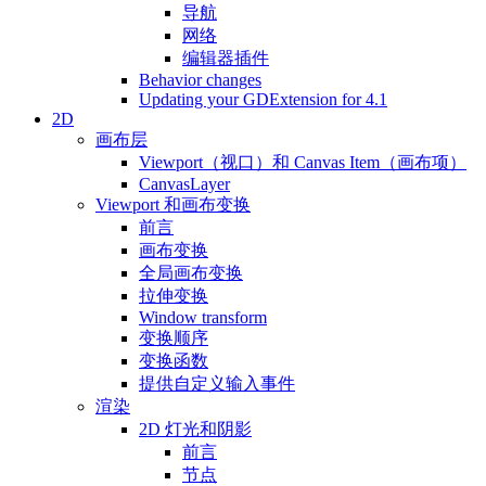
导航
网络
编辑器插件
Behavior changes
Updating your GDExtension for 4.1
2D
画布层
Viewport（视口）和 Canvas Item（画布项）
CanvasLayer
Viewport 和画布变换
前言
画布变换
全局画布变换
拉伸变换
Window transform
变换顺序
变换函数
提供自定义输入事件
渲染
2D 灯光和阴影
前言
节点