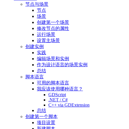
节点与场景
节点
场景
创建第一个场景
修改节点的属性
运行场景
设置主场景
创建实例
实践
编辑场景和实例
作为设计语言的场景实例
总结
脚本语言
可用的脚本语言
我应该使用哪种语言？
GDScript
.NET / C#
C++ via GDExtension
总结
创建第一个脚本
项目设置
新建脚本