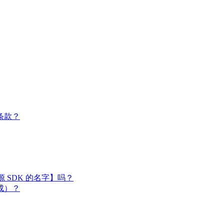
条款？
闭源 SDK 的名字】吗？
成）？