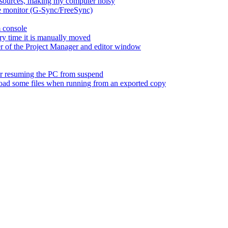
esources, making my computer noisy
ate monitor (G-Sync/FreeSync)
m console
ry time it is manually moved
er of the Project Manager and editor window
fter resuming the PC from suspend
 load some files when running from an exported copy