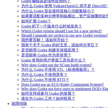
Godot 编辑器是绿色应用吗？
为什么 Godot 使用 Vulkan/OpenGL 而不是 Direct3D
为什么 Godot 旨在保持其核心功能集较小？
如果要适配多种分辨率和纵横比，资产应做哪些处
如何扩展 Godot？
Godot 的下一个版本什么时候发布？
Which Godot version should I use for a new project?
Should I upgrade my project to use new Godot versions?
我想要贡献！ 该如何开始？
我有个关于 Godot 的好主意，该如何分享它？
是否能用 Godot 创建非游戏应用？
是否能将 Godot 作为库使用？
Godot 使用的用户界面工具包是什么？
Why does Godot use the SCons build system?
为什么 Godot 不使用 STL（标准模板库）？
为什么 Godot 不使用异常？
为什么 Godot 不使用 RTTI？
Does Godot use an ECS (Entity Component System)?
Why does Godot not force users to implement DOD (Dat
如何支持或参与 Godot 的发展？
谁在为 Godot 工作？如何联系？
故障排除