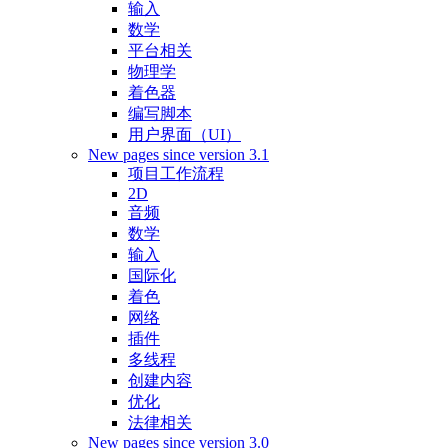
输入
数学
平台相关
物理学
着色器
编写脚本
用户界面（UI）
New pages since version 3.1
项目工作流程
2D
音频
数学
输入
国际化
着色
网络
插件
多线程
创建内容
优化
法律相关
New pages since version 3.0