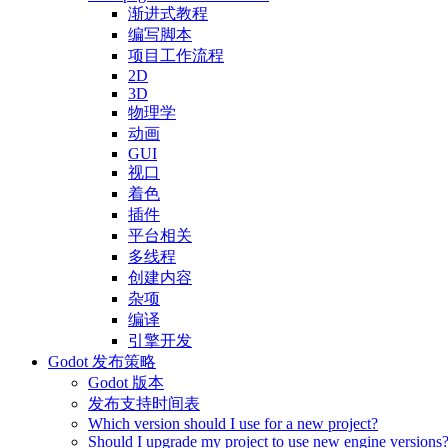
渐进式教程
编写脚本
项目工作流程
2D
3D
物理学
动画
GUI
视口
着色
插件
平台相关
多线程
创建内容
杂项
编译
引擎开发
Godot 发布策略
Godot 版本
发布支持时间表
Which version should I use for a new project?
Should I upgrade my project to use new engine versions