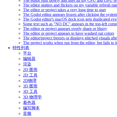
The editor runs slowly and uses all my CPU and GPU r
The editor stutters and flickers on my variable refresh r
The editor or project takes a very long time to start
The Godot editor appears frozen after clicking the syste
The Godot editor's macOS dock icon gets duplicated eve
Some text such as "NO DC" appears in the top-left corn
The editor or project appears overly sharp or blurry
The editor or project appears to have washed out colors
The editor/project freezes or displays glitched visuals a
The project works when run from the editor, but fails to
特性列表
平台
编辑器
渲染
2D 图形
2D 工具
2D物理
3D 图形
3D 工具
3D 物理学
着色器
编写脚本
音频