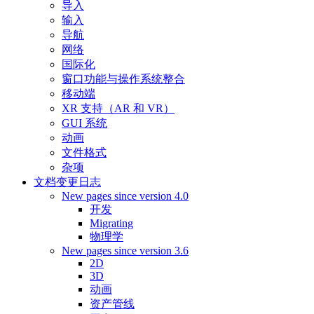
导入
输入
导航
网络
国际化
窗口功能与操作系统整合
移动端
XR 支持（AR 和 VR）
GUI 系统
动画
文件格式
杂项
文档变更日志
New pages since version 4.0
开发
Migrating
物理学
New pages since version 3.6
2D
3D
动画
资产管线