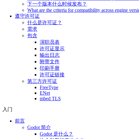
下一个版本什么时候发布？
What are the criteria for compatibility across engine vers
遵守许可证
什么是许可证？
需求
包含
演职员表
许可证显示
输出日志
附带文件
印刷手册
许可证链接
第三方许可证
FreeType
ENet
mbed TLS
入门
前言
Godot 简介
Godot 是什么？