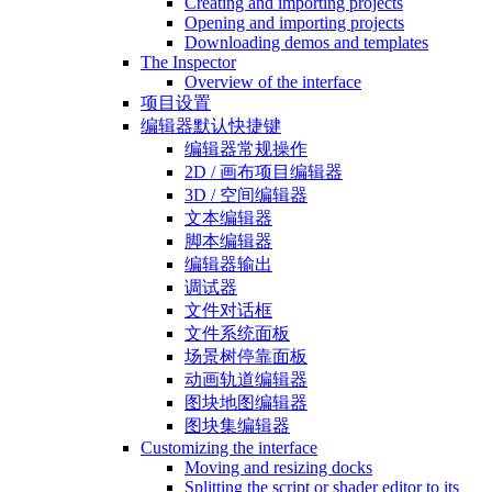
Creating and importing projects
Opening and importing projects
Downloading demos and templates
The Inspector
Overview of the interface
项目设置
编辑器默认快捷键
编辑器常规操作
2D / 画布项目编辑器
3D / 空间编辑器
文本编辑器
脚本编辑器
编辑器输出
调试器
文件对话框
文件系统面板
场景树停靠面板
动画轨道编辑器
图块地图编辑器
图块集编辑器
Customizing the interface
Moving and resizing docks
Splitting the script or shader editor to its