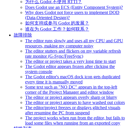
为什么 Godot 不使用 RTTI？
Does Godot use an ECS (Entity Component System)?
Why does Godot not force users to implement DOD
(Data-Oriented Design)?
如何支持或参与 Godot 的发展？
谁在为 Godot 工作？如何联系？
故障排除
The editor runs slowly and uses all my CPU and GPU
resources, making my computer noisy
The editor stutters and flickers on my variable refresh
rate monitor (G-Sync/FreeSync)
The editor or project takes a very long time to start
The Godot editor appears frozen after clicking the
system console
The Godot editor's macOS dock icon gets duplicated
every time it is manually moved
Some text such as "NO DC" appears in the top-left
corner of the Project Manager and editor window
The editor or project appears overly sharp or blurry
The editor or project appears to have washed out colors
The editor/project freezes or displays glitched visuals
after resuming the PC from suspend
The project works when run from the editor, but fails to
load some files when running from an exported copy