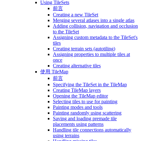
Using TileSets
前言
Creating a new TileSet
Merging several atlases into a single atlas
Adding collision, navigation and occlusion
to the TileSet
Assigning custom metadata to the TileSet's
tiles
Creating terrain sets (autotiling)
Assigning properties to multiple tiles at
once
Creating alternative tiles
使用 TileMap
前言
Specifying the TileSet in the TileMap
Creating TileMap layers
Opening the TileMap editor
Selecting tiles to use for painting
Painting modes and tools
Painting randomly using scattering
Saving and loading premade tile
placements using patterns
Handling tile connections automatically
using terrains