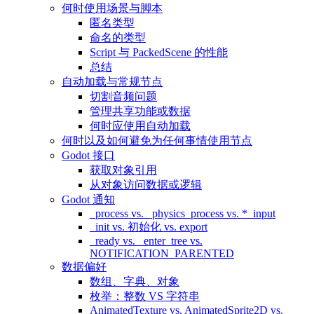
何时使用场景与脚本
匿名类型
命名的类型
Script 与 PackedScene 的性能
总结
自动加载与常规节点
切割音频问题
管理共享功能或数据
何时应使用自动加载
何时以及如何避免为任何事情使用节点
Godot 接口
获取对象引用
从对象访问数据或逻辑
Godot 通知
_process vs. _physics_process vs. *_input
_init vs. 初始化 vs. export
_ready vs. _enter_tree vs.
NOTIFICATION_PARENTED
数据偏好
数组、字典、对象
枚举：整数 VS 字符串
AnimatedTexture vs. AnimatedSprite2D vs.