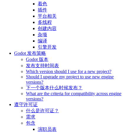
着色
插件
平台相关
多线程
创建内容
杂项
编译
引擎开发
Godot 发布策略
Godot 版本
发布支持时间表
Which version should I use for a new project?
Should I upgrade my project to use new engine
versions?
下一个版本什么时候发布？
What are the criteria for compatibility across engine
versions?
遵守许可证
什么是许可证？
需求
包含
演职员表