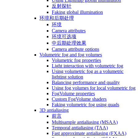
Using Lightmap global illumination
反射探针
Faking global illumination
环境和后期处理
环境
Camera attributes
环境可选项
中后期处理效果
Camera attribute options
Volumetric fog and fog volumes
Volumetric fog properties
Light interaction with volumetric fog
Using volumetric fog as a volumetric
lighting solution
Balancing performance and quality
Using fog volumes for local volumetric fog
FogVolume properties
Custom FogVolume shaders
Faking volumetric fog using quads
3D antialiasing
前言
Multisample antialiasing (MSAA)
Temporal antialiasing (TAA)
Fast approximate antialiasing (FXAA)