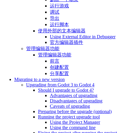
运行游戏
调试
导出
运行脚本
使用外部的文本编辑器
Using External Editor in Debugger
官方编辑器插件
管理编辑器功能
管理编辑器功能
前言
创建配置
分享配置
Migrating to a new version
Upgrading from Godot 3 to Godot 4
Should I upgrade to Godot 4?
Advantages of upgrading
Disadvantages of upgrading
Caveats of upgrading
Preparing before the upgrade (optional)
Running the project upgrade tool
Using the Project Manager
Using the command line
Fixing the project after running the project