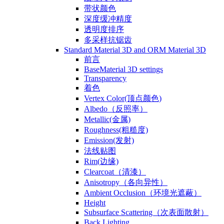
带状颜色
深度缓冲精度
透明度排序
多采样抗锯齿
Standard Material 3D and ORM Material 3D
前言
BaseMaterial 3D settings
Transparency
着色
Vertex Color(顶点颜色)
Albedo（反照率）
Metallic(金属)
Roughness(粗糙度)
Emission(发射)
法线贴图
Rim(边缘)
Clearcoat（清漆）
Anisotropy（各向异性）
Ambient Occlusion（环境光遮蔽）
Height
Subsurface Scattering（次表面散射）
Back Lighting