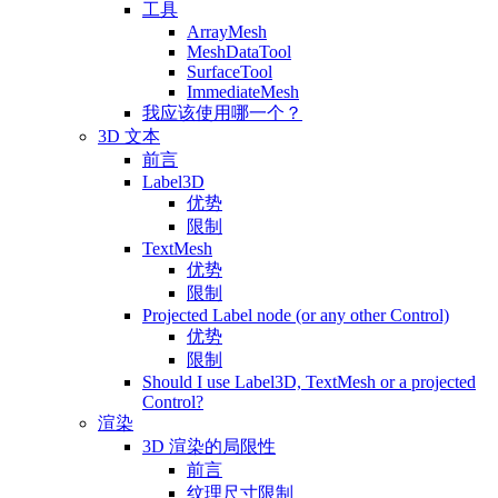
工具
ArrayMesh
MeshDataTool
SurfaceTool
ImmediateMesh
我应该使用哪一个？
3D 文本
前言
Label3D
优势
限制
TextMesh
优势
限制
Projected Label node (or any other Control)
优势
限制
Should I use Label3D, TextMesh or a projected
Control?
渲染
3D 渲染的局限性
前言
纹理尺寸限制