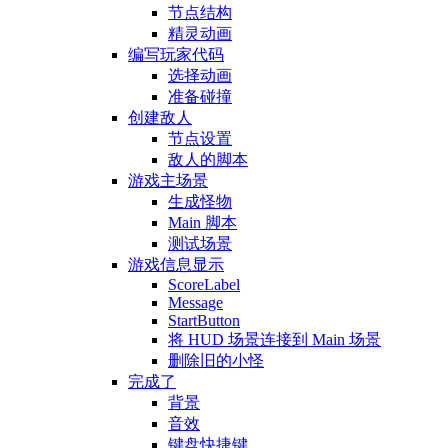
节点结构
精灵动画
编写玩家代码
选择动画
准备碰撞
创建敌人
节点设置
敌人的脚本
游戏主场景
生成怪物
Main 脚本
测试场景
游戏信息显示
ScoreLabel
Message
StartButton
将 HUD 场景连接到 Main 场景
删除旧的小怪
完成了
背景
音效
键盘快捷键