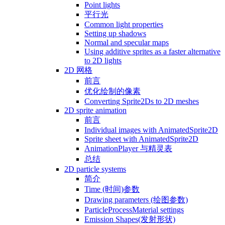
Point lights
平行光
Common light properties
Setting up shadows
Normal and specular maps
Using additive sprites as a faster alternative
to 2D lights
2D 网格
前言
优化绘制的像素
Converting Sprite2Ds to 2D meshes
2D sprite animation
前言
Individual images with AnimatedSprite2D
Sprite sheet with AnimatedSprite2D
AnimationPlayer 与精灵表
总结
2D particle systems
简介
Time (时间)参数
Drawing parameters (绘图参数)
ParticleProcessMaterial settings
Emission Shapes(发射形状)