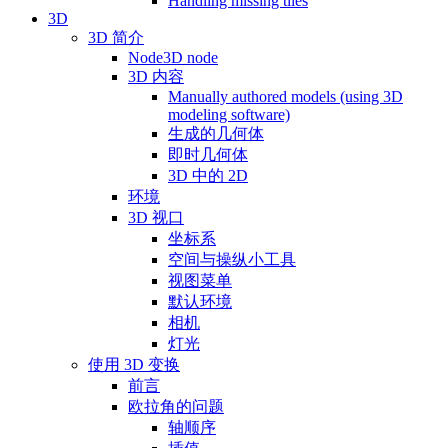
Handling missing tiles
3D
3D 简介
Node3D node
3D 内容
Manually authored models (using 3D
modeling software)
生成的几何体
即时几何体
3D 中的 2D
环境
3D 视口
坐标系
空间与操纵小工具
视图菜单
默认环境
相机
灯光
使用 3D 变换
前言
欧拉角的问题
轴顺序