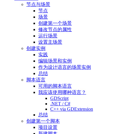
节点与场景
节点
场景
创建第一个场景
修改节点的属性
运行场景
设置主场景
创建实例
实践
编辑场景和实例
作为设计语言的场景实例
总结
脚本语言
可用的脚本语言
我应该使用哪种语言？
GDScript
.NET / C#
C++ via GDExtension
总结
创建第一个脚本
项目设置
新建脚本