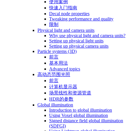
使用案例
快速入门指南
Decal node properties
Tweaking performance and quality
限制
Physical light and camera units
Why use physical light and camera units?
Setting up physical light units
Setting up physical camera units
Particle systems (3D)
前言
基本用法
Advanced topics
高动态范围光照
前言
计算机显示器
场景线性和资源管道
HDR的参数
Global illumination
Introduction to global illumination
Using Voxel global illumination
Signed distance field global illumination
(SDFGI)