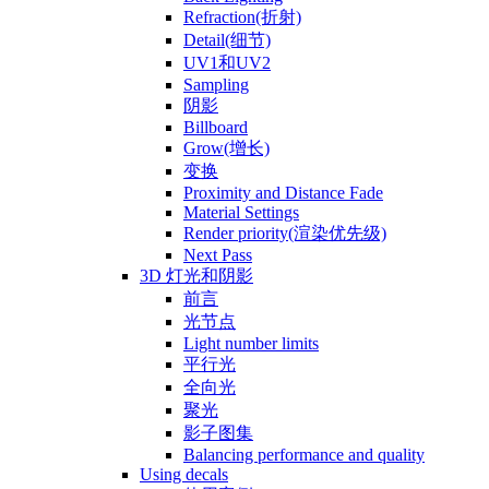
Refraction(折射)
Detail(细节)
UV1和UV2
Sampling
阴影
Billboard
Grow(增长)
变换
Proximity and Distance Fade
Material Settings
Render priority(渲染优先级)
Next Pass
3D 灯光和阴影
前言
光节点
Light number limits
平行光
全向光
聚光
影子图集
Balancing performance and quality
Using decals