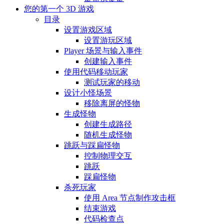
您的第一个 3D 游戏
目录
设置游戏区域
设置游玩区域
Player 场景与输入事件
创建输入事件
使用代码移动玩家
测试玩家的移动
设计小怪场景
移除离屏的怪物
生成怪物
创建生成路径
随机生成怪物
跳跃与踩扁怪物
控制物理交互
跳跃
踩扁怪物
杀死玩家
使用 Area 节点制作攻击框
结束游戏
代码检查点