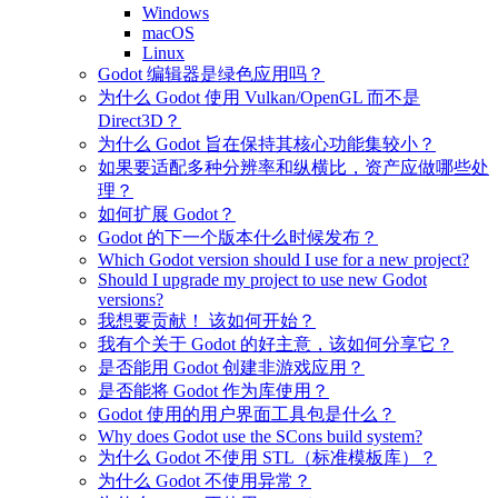
Windows
macOS
Linux
Godot 编辑器是绿色应用吗？
为什么 Godot 使用 Vulkan/OpenGL 而不是
Direct3D？
为什么 Godot 旨在保持其核心功能集较小？
如果要适配多种分辨率和纵横比，资产应做哪些处
理？
如何扩展 Godot？
Godot 的下一个版本什么时候发布？
Which Godot version should I use for a new project?
Should I upgrade my project to use new Godot
versions?
我想要贡献！ 该如何开始？
我有个关于 Godot 的好主意，该如何分享它？
是否能用 Godot 创建非游戏应用？
是否能将 Godot 作为库使用？
Godot 使用的用户界面工具包是什么？
Why does Godot use the SCons build system?
为什么 Godot 不使用 STL（标准模板库）？
为什么 Godot 不使用异常？