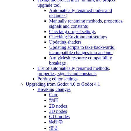
upgrade tool
Automatically renamed nodes and
resources
Manually renaming methods, properties,
signals and constants
Checking project settings
Checking Environment settings
Updating shaders
Updating scripts to take backwards-
incompatible changes into account
ArrayMesh resource compatibility
breakage
List of automatically renamed methods,
properties, signals and constants
Porting editor settings
Upgrading from Godot 4.0 to Godot 4.1
Breaking changes
Core
动画
2D nodes
3D nodes
GUI nodes
物理学
渲染