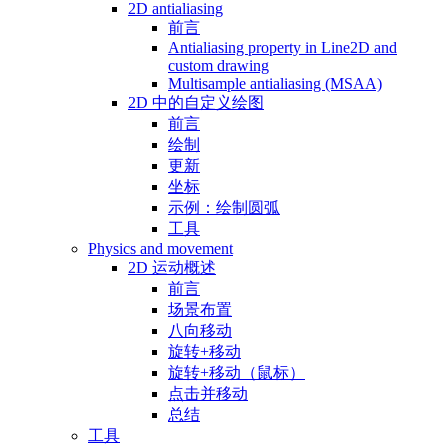
2D antialiasing
前言
Antialiasing property in Line2D and
custom drawing
Multisample antialiasing (MSAA)
2D 中的自定义绘图
前言
绘制
更新
坐标
示例：绘制圆弧
工具
Physics and movement
2D 运动概述
前言
场景布置
八向移动
旋转+移动
旋转+移动（鼠标）
点击并移动
总结
工具