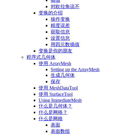
插值
对欧拉角说不
变换的介绍
操作变换
精度误差
获取信息
设置信息
用四元数插值
变换是你的朋友
程序式几何体
使用 ArrayMesh
Setting up the ArrayMesh
生成几何体
保存
使用 MeshDataTool
使用 SurfaceTool
Using ImmediateMesh
什么是几何体？
什么是网格？
什么是网格
表面
表面数组