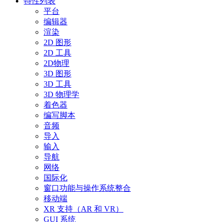
特性列表
平台
编辑器
渲染
2D 图形
2D 工具
2D物理
3D 图形
3D 工具
3D 物理学
着色器
编写脚本
音频
导入
输入
导航
网络
国际化
窗口功能与操作系统整合
移动端
XR 支持（AR 和 VR）
GUI 系统