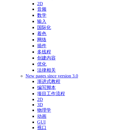
2D
音频
数学
输入
国际化
着色
网络
插件
多线程
创建内容
优化
法律相关
New pages since version 3.0
渐进式教程
编写脚本
项目工作流程
2D
3D
物理学
动画
GUI
视口