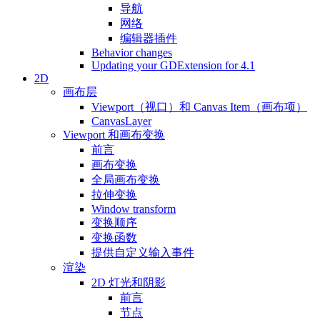
导航
网络
编辑器插件
Behavior changes
Updating your GDExtension for 4.1
2D
画布层
Viewport（视口）和 Canvas Item（画布项）
CanvasLayer
Viewport 和画布变换
前言
画布变换
全局画布变换
拉伸变换
Window transform
变换顺序
变换函数
提供自定义输入事件
渲染
2D 灯光和阴影
前言
节点