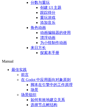
分数与重玩
创建 UI 主题
跟踪得分
重玩游戏
添加音乐
角色动画
动画编辑器的使用
漂浮动画
为小怪制作动画
来日方长
探索本手册
Manual
最佳实践
前言
在 Godot 中应用面向对象原则
脚本在引擎中的工作原理
场景
场景组织
如何有效地建立关系
选择节点树结构