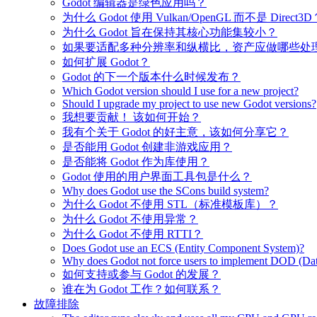
Godot 编辑器是绿色应用吗？
为什么 Godot 使用 Vulkan/OpenGL 而不是 Direct3D
为什么 Godot 旨在保持其核心功能集较小？
如果要适配多种分辨率和纵横比，资产应做哪些处
如何扩展 Godot？
Godot 的下一个版本什么时候发布？
Which Godot version should I use for a new project?
Should I upgrade my project to use new Godot versions?
我想要贡献！ 该如何开始？
我有个关于 Godot 的好主意，该如何分享它？
是否能用 Godot 创建非游戏应用？
是否能将 Godot 作为库使用？
Godot 使用的用户界面工具包是什么？
Why does Godot use the SCons build system?
为什么 Godot 不使用 STL（标准模板库）？
为什么 Godot 不使用异常？
为什么 Godot 不使用 RTTI？
Does Godot use an ECS (Entity Component System)?
Why does Godot not force users to implement DOD (Dat
如何支持或参与 Godot 的发展？
谁在为 Godot 工作？如何联系？
故障排除