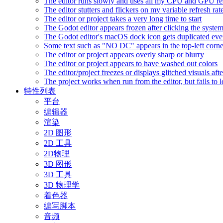
The editor runs slowly and uses all my CPU and GPU r
The editor stutters and flickers on my variable refresh r
The editor or project takes a very long time to start
The Godot editor appears frozen after clicking the syste
The Godot editor's macOS dock icon gets duplicated eve
Some text such as "NO DC" appears in the top-left corn
The editor or project appears overly sharp or blurry
The editor or project appears to have washed out colors
The editor/project freezes or displays glitched visuals a
The project works when run from the editor, but fails to
特性列表
平台
编辑器
渲染
2D 图形
2D 工具
2D物理
3D 图形
3D 工具
3D 物理学
着色器
编写脚本
音频