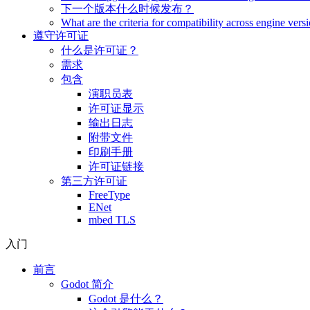
下一个版本什么时候发布？
What are the criteria for compatibility across engine vers
遵守许可证
什么是许可证？
需求
包含
演职员表
许可证显示
输出日志
附带文件
印刷手册
许可证链接
第三方许可证
FreeType
ENet
mbed TLS
入门
前言
Godot 简介
Godot 是什么？