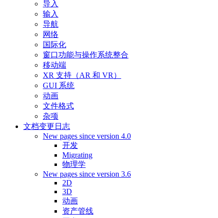
导入
输入
导航
网络
国际化
窗口功能与操作系统整合
移动端
XR 支持（AR 和 VR）
GUI 系统
动画
文件格式
杂项
文档变更日志
New pages since version 4.0
开发
Migrating
物理学
New pages since version 3.6
2D
3D
动画
资产管线