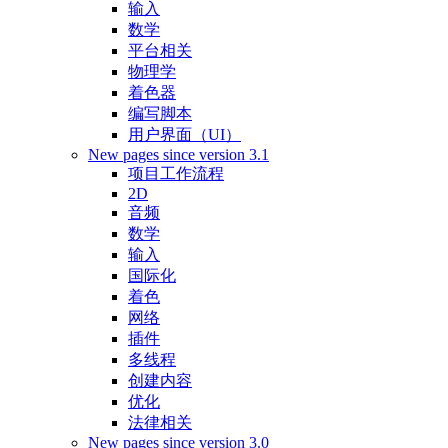
输入
数学
平台相关
物理学
着色器
编写脚本
用户界面（UI）
New pages since version 3.1
项目工作流程
2D
音频
数学
输入
国际化
着色
网络
插件
多线程
创建内容
优化
法律相关
New pages since version 3.0