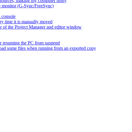
esources, making my computer noisy
ate monitor (G-Sync/FreeSync)
m console
ry time it is manually moved
er of the Project Manager and editor window
fter resuming the PC from suspend
 load some files when running from an exported copy