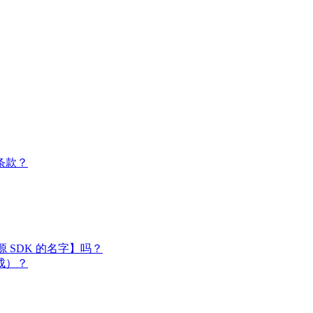
条款？
闭源 SDK 的名字】吗？
成）？