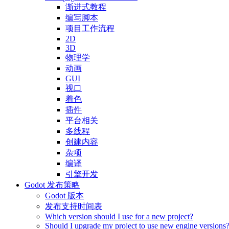
渐进式教程
编写脚本
项目工作流程
2D
3D
物理学
动画
GUI
视口
着色
插件
平台相关
多线程
创建内容
杂项
编译
引擎开发
Godot 发布策略
Godot 版本
发布支持时间表
Which version should I use for a new project?
Should I upgrade my project to use new engine versions