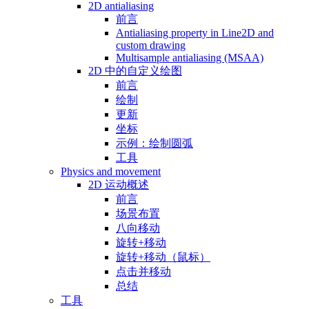
2D antialiasing
前言
Antialiasing property in Line2D and
custom drawing
Multisample antialiasing (MSAA)
2D 中的自定义绘图
前言
绘制
更新
坐标
示例：绘制圆弧
工具
Physics and movement
2D 运动概述
前言
场景布置
八向移动
旋转+移动
旋转+移动（鼠标）
点击并移动
总结
工具