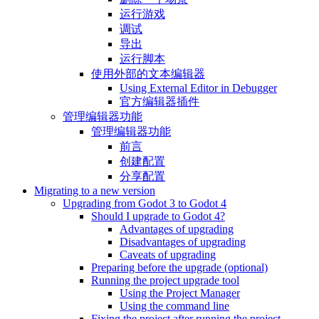
运行游戏
调试
导出
运行脚本
使用外部的文本编辑器
Using External Editor in Debugger
官方编辑器插件
管理编辑器功能
管理编辑器功能
前言
创建配置
分享配置
Migrating to a new version
Upgrading from Godot 3 to Godot 4
Should I upgrade to Godot 4?
Advantages of upgrading
Disadvantages of upgrading
Caveats of upgrading
Preparing before the upgrade (optional)
Running the project upgrade tool
Using the Project Manager
Using the command line
Fixing the project after running the project