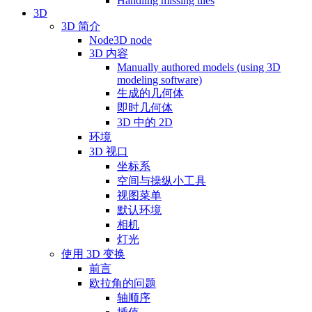
Handling missing tiles
3D
3D 简介
Node3D node
3D 内容
Manually authored models (using 3D
modeling software)
生成的几何体
即时几何体
3D 中的 2D
环境
3D 视口
坐标系
空间与操纵小工具
视图菜单
默认环境
相机
灯光
使用 3D 变换
前言
欧拉角的问题
轴顺序