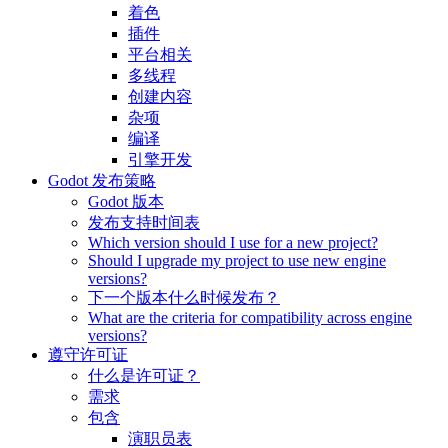
着色
插件
平台相关
多线程
创建内容
杂项
编译
引擎开发
Godot 发布策略
Godot 版本
发布支持时间表
Which version should I use for a new project?
Should I upgrade my project to use new engine
versions?
下一个版本什么时候发布？
What are the criteria for compatibility across engine
versions?
遵守许可证
什么是许可证？
需求
包含
演职员表