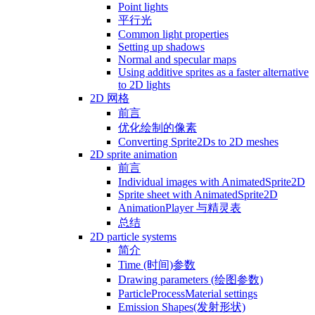
Point lights
平行光
Common light properties
Setting up shadows
Normal and specular maps
Using additive sprites as a faster alternative
to 2D lights
2D 网格
前言
优化绘制的像素
Converting Sprite2Ds to 2D meshes
2D sprite animation
前言
Individual images with AnimatedSprite2D
Sprite sheet with AnimatedSprite2D
AnimationPlayer 与精灵表
总结
2D particle systems
简介
Time (时间)参数
Drawing parameters (绘图参数)
ParticleProcessMaterial settings
Emission Shapes(发射形状)