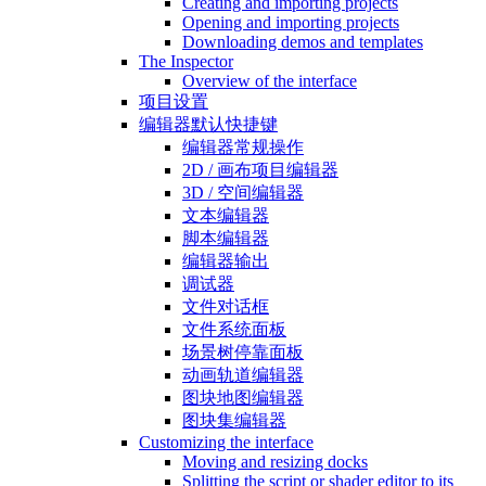
Creating and importing projects
Opening and importing projects
Downloading demos and templates
The Inspector
Overview of the interface
项目设置
编辑器默认快捷键
编辑器常规操作
2D / 画布项目编辑器
3D / 空间编辑器
文本编辑器
脚本编辑器
编辑器输出
调试器
文件对话框
文件系统面板
场景树停靠面板
动画轨道编辑器
图块地图编辑器
图块集编辑器
Customizing the interface
Moving and resizing docks
Splitting the script or shader editor to its