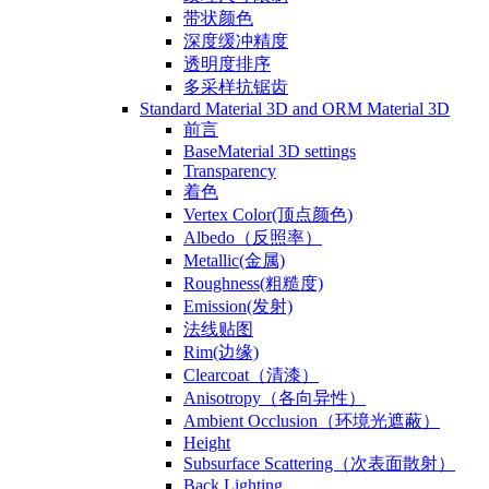
带状颜色
深度缓冲精度
透明度排序
多采样抗锯齿
Standard Material 3D and ORM Material 3D
前言
BaseMaterial 3D settings
Transparency
着色
Vertex Color(顶点颜色)
Albedo（反照率）
Metallic(金属)
Roughness(粗糙度)
Emission(发射)
法线贴图
Rim(边缘)
Clearcoat（清漆）
Anisotropy（各向异性）
Ambient Occlusion（环境光遮蔽）
Height
Subsurface Scattering（次表面散射）
Back Lighting