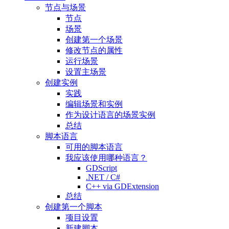
节点与场景
节点
场景
创建第一个场景
修改节点的属性
运行场景
设置主场景
创建实例
实践
编辑场景和实例
作为设计语言的场景实例
总结
脚本语言
可用的脚本语言
我应该使用哪种语言？
GDScript
.NET / C#
C++ via GDExtension
总结
创建第一个脚本
项目设置
新建脚本