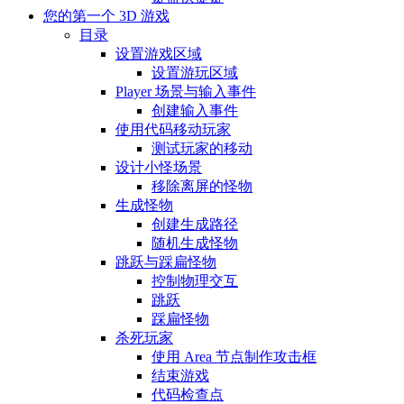
您的第一个 3D 游戏
目录
设置游戏区域
设置游玩区域
Player 场景与输入事件
创建输入事件
使用代码移动玩家
测试玩家的移动
设计小怪场景
移除离屏的怪物
生成怪物
创建生成路径
随机生成怪物
跳跃与踩扁怪物
控制物理交互
跳跃
踩扁怪物
杀死玩家
使用 Area 节点制作攻击框
结束游戏
代码检查点