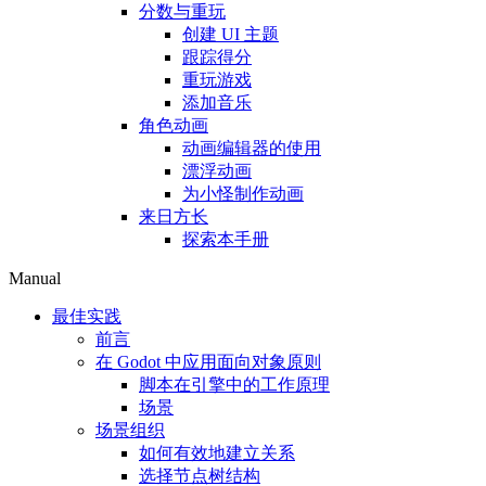
分数与重玩
创建 UI 主题
跟踪得分
重玩游戏
添加音乐
角色动画
动画编辑器的使用
漂浮动画
为小怪制作动画
来日方长
探索本手册
Manual
最佳实践
前言
在 Godot 中应用面向对象原则
脚本在引擎中的工作原理
场景
场景组织
如何有效地建立关系
选择节点树结构