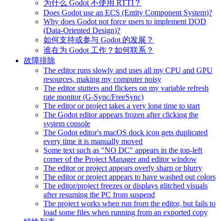
为什么 Godot 不使用 RTTI？
Does Godot use an ECS (Entity Component System)?
Why does Godot not force users to implement DOD
(Data-Oriented Design)?
如何支持或参与 Godot 的发展？
谁在为 Godot 工作？如何联系？
故障排除
The editor runs slowly and uses all my CPU and GPU
resources, making my computer noisy
The editor stutters and flickers on my variable refresh
rate monitor (G-Sync/FreeSync)
The editor or project takes a very long time to start
The Godot editor appears frozen after clicking the
system console
The Godot editor's macOS dock icon gets duplicated
every time it is manually moved
Some text such as "NO DC" appears in the top-left
corner of the Project Manager and editor window
The editor or project appears overly sharp or blurry
The editor or project appears to have washed out colors
The editor/project freezes or displays glitched visuals
after resuming the PC from suspend
The project works when run from the editor, but fails to
load some files when running from an exported copy