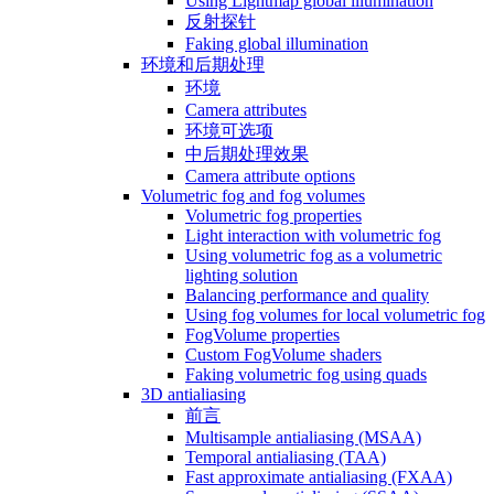
Using Lightmap global illumination
反射探针
Faking global illumination
环境和后期处理
环境
Camera attributes
环境可选项
中后期处理效果
Camera attribute options
Volumetric fog and fog volumes
Volumetric fog properties
Light interaction with volumetric fog
Using volumetric fog as a volumetric
lighting solution
Balancing performance and quality
Using fog volumes for local volumetric fog
FogVolume properties
Custom FogVolume shaders
Faking volumetric fog using quads
3D antialiasing
前言
Multisample antialiasing (MSAA)
Temporal antialiasing (TAA)
Fast approximate antialiasing (FXAA)