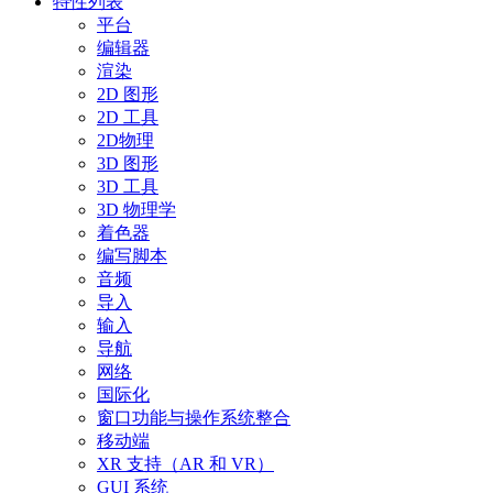
特性列表
平台
编辑器
渲染
2D 图形
2D 工具
2D物理
3D 图形
3D 工具
3D 物理学
着色器
编写脚本
音频
导入
输入
导航
网络
国际化
窗口功能与操作系统整合
移动端
XR 支持（AR 和 VR）
GUI 系统