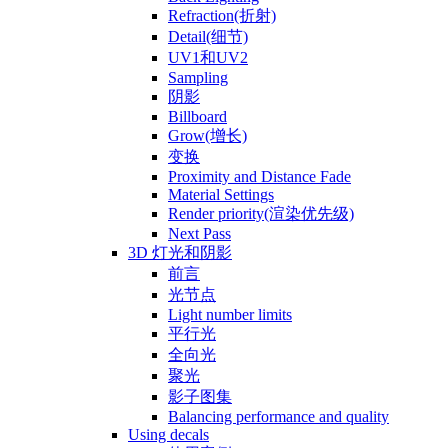
Refraction(折射)
Detail(细节)
UV1和UV2
Sampling
阴影
Billboard
Grow(增长)
变换
Proximity and Distance Fade
Material Settings
Render priority(渲染优先级)
Next Pass
3D 灯光和阴影
前言
光节点
Light number limits
平行光
全向光
聚光
影子图集
Balancing performance and quality
Using decals