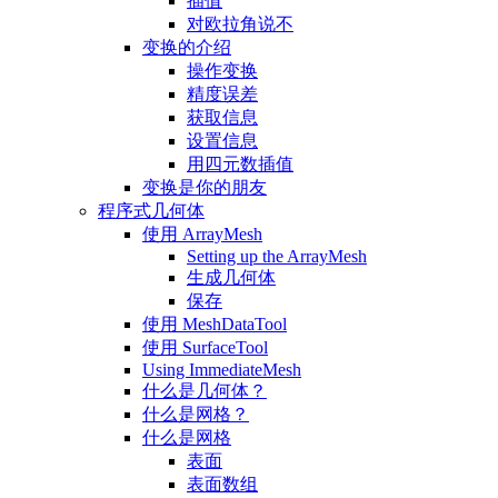
插值
对欧拉角说不
变换的介绍
操作变换
精度误差
获取信息
设置信息
用四元数插值
变换是你的朋友
程序式几何体
使用 ArrayMesh
Setting up the ArrayMesh
生成几何体
保存
使用 MeshDataTool
使用 SurfaceTool
Using ImmediateMesh
什么是几何体？
什么是网格？
什么是网格
表面
表面数组