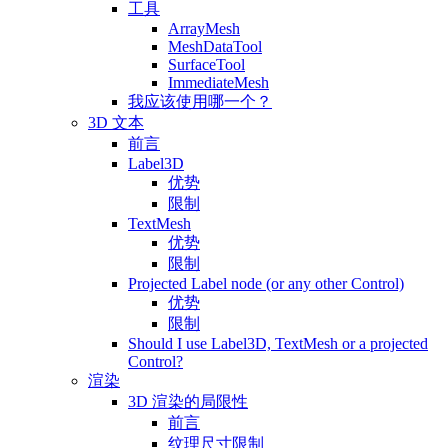
工具
ArrayMesh
MeshDataTool
SurfaceTool
ImmediateMesh
我应该使用哪一个？
3D 文本
前言
Label3D
优势
限制
TextMesh
优势
限制
Projected Label node (or any other Control)
优势
限制
Should I use Label3D, TextMesh or a projected
Control?
渲染
3D 渲染的局限性
前言
纹理尺寸限制