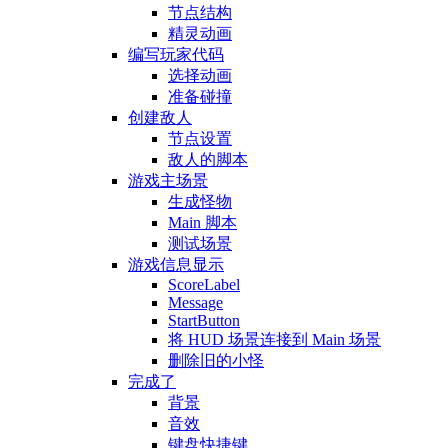
节点结构
精灵动画
编写玩家代码
选择动画
准备碰撞
创建敌人
节点设置
敌人的脚本
游戏主场景
生成怪物
Main 脚本
测试场景
游戏信息显示
ScoreLabel
Message
StartButton
将 HUD 场景连接到 Main 场景
删除旧的小怪
完成了
背景
音效
键盘快捷键