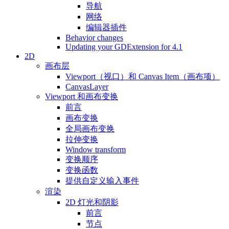
导航
网络
编辑器插件
Behavior changes
Updating your GDExtension for 4.1
2D
画布层
Viewport（视口）和 Canvas Item（画布项）
CanvasLayer
Viewport 和画布变换
前言
画布变换
全局画布变换
拉伸变换
Window transform
变换顺序
变换函数
提供自定义输入事件
渲染
2D 灯光和阴影
前言
节点