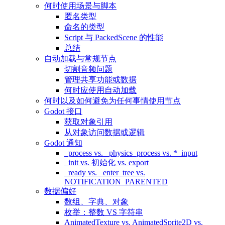
何时使用场景与脚本
匿名类型
命名的类型
Script 与 PackedScene 的性能
总结
自动加载与常规节点
切割音频问题
管理共享功能或数据
何时应使用自动加载
何时以及如何避免为任何事情使用节点
Godot 接口
获取对象引用
从对象访问数据或逻辑
Godot 通知
_process vs. _physics_process vs. *_input
_init vs. 初始化 vs. export
_ready vs. _enter_tree vs.
NOTIFICATION_PARENTED
数据偏好
数组、字典、对象
枚举：整数 VS 字符串
AnimatedTexture vs. AnimatedSprite2D vs.