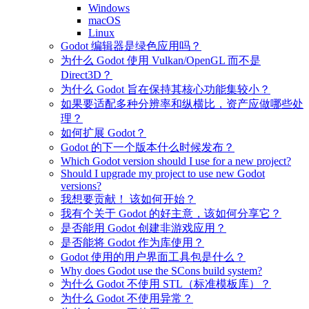
Windows
macOS
Linux
Godot 编辑器是绿色应用吗？
为什么 Godot 使用 Vulkan/OpenGL 而不是
Direct3D？
为什么 Godot 旨在保持其核心功能集较小？
如果要适配多种分辨率和纵横比，资产应做哪些处
理？
如何扩展 Godot？
Godot 的下一个版本什么时候发布？
Which Godot version should I use for a new project?
Should I upgrade my project to use new Godot
versions?
我想要贡献！ 该如何开始？
我有个关于 Godot 的好主意，该如何分享它？
是否能用 Godot 创建非游戏应用？
是否能将 Godot 作为库使用？
Godot 使用的用户界面工具包是什么？
Why does Godot use the SCons build system?
为什么 Godot 不使用 STL（标准模板库）？
为什么 Godot 不使用异常？