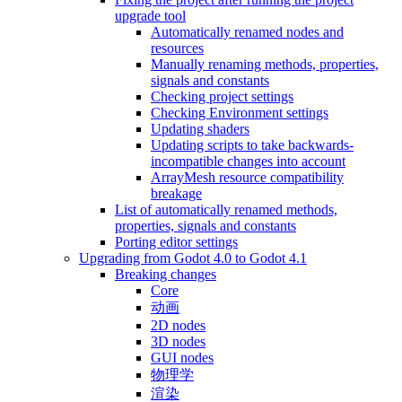
upgrade tool
Automatically renamed nodes and
resources
Manually renaming methods, properties,
signals and constants
Checking project settings
Checking Environment settings
Updating shaders
Updating scripts to take backwards-
incompatible changes into account
ArrayMesh resource compatibility
breakage
List of automatically renamed methods,
properties, signals and constants
Porting editor settings
Upgrading from Godot 4.0 to Godot 4.1
Breaking changes
Core
动画
2D nodes
3D nodes
GUI nodes
物理学
渲染