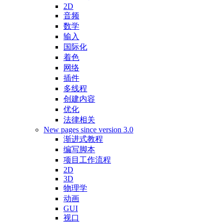
2D
音频
数学
输入
国际化
着色
网络
插件
多线程
创建内容
优化
法律相关
New pages since version 3.0
渐进式教程
编写脚本
项目工作流程
2D
3D
物理学
动画
GUI
视口