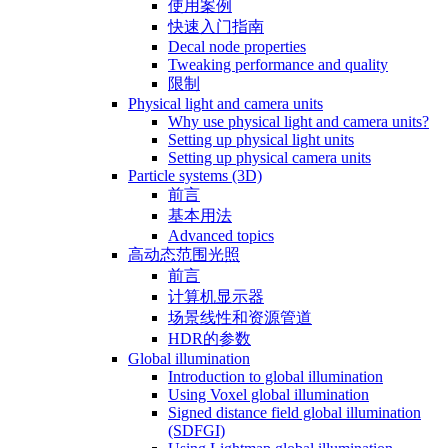
使用案例
快速入门指南
Decal node properties
Tweaking performance and quality
限制
Physical light and camera units
Why use physical light and camera units?
Setting up physical light units
Setting up physical camera units
Particle systems (3D)
前言
基本用法
Advanced topics
高动态范围光照
前言
计算机显示器
场景线性和资源管道
HDR的参数
Global illumination
Introduction to global illumination
Using Voxel global illumination
Signed distance field global illumination
(SDFGI)