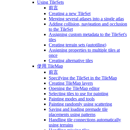
Using TileSets
前言
Creating a new TileSet
Merging several atlases into a single atlas
Adding collision, navigation and occlusion
to the TileSet
Assigning custom metadata to the TileSet's
tiles
Creating terrain sets (autotiling)
Assigning properties to multiple tiles at
once
Creating alternative tiles
使用 TileMap
前言
Specifying the TileSet in the TileMap
Creating TileMap layers
Opening the TileMap editor
Selecting tiles to use for painting
Painting modes and tools
Painting randomly using scattering
Saving and loading premade tile
placements using patterns
Handling tile connections automatically
using terrains