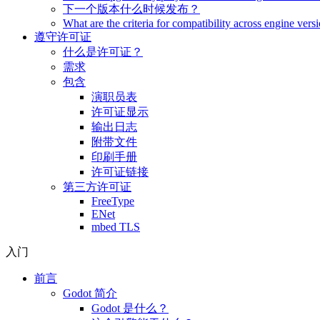
下一个版本什么时候发布？
What are the criteria for compatibility across engine vers
遵守许可证
什么是许可证？
需求
包含
演职员表
许可证显示
输出日志
附带文件
印刷手册
许可证链接
第三方许可证
FreeType
ENet
mbed TLS
入门
前言
Godot 简介
Godot 是什么？