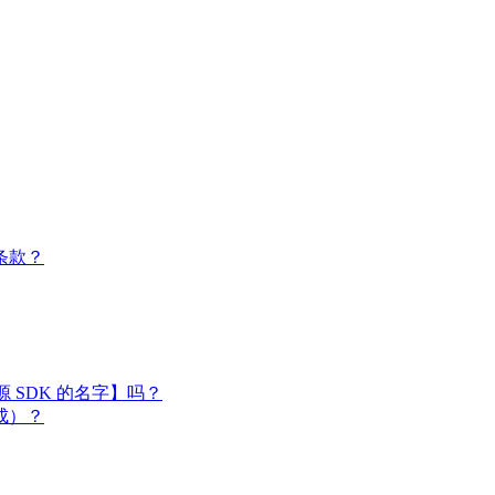
条款？
闭源 SDK 的名字】吗？
成）？