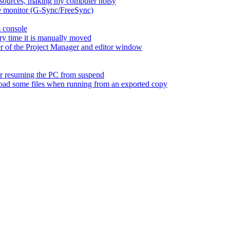
esources, making my computer noisy
ate monitor (G-Sync/FreeSync)
m console
ry time it is manually moved
er of the Project Manager and editor window
fter resuming the PC from suspend
 load some files when running from an exported copy