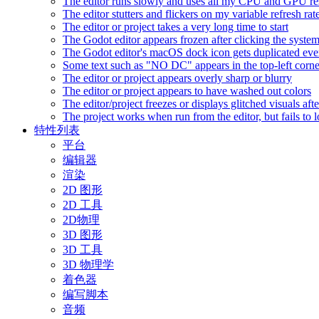
The editor runs slowly and uses all my CPU and GPU r
The editor stutters and flickers on my variable refresh r
The editor or project takes a very long time to start
The Godot editor appears frozen after clicking the syste
The Godot editor's macOS dock icon gets duplicated eve
Some text such as "NO DC" appears in the top-left corn
The editor or project appears overly sharp or blurry
The editor or project appears to have washed out colors
The editor/project freezes or displays glitched visuals a
The project works when run from the editor, but fails to
特性列表
平台
编辑器
渲染
2D 图形
2D 工具
2D物理
3D 图形
3D 工具
3D 物理学
着色器
编写脚本
音频