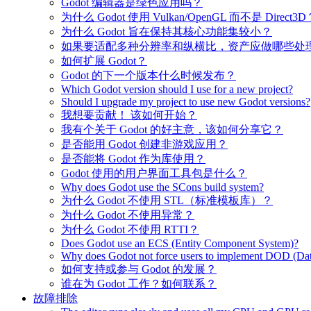
Godot 编辑器是绿色应用吗？
为什么 Godot 使用 Vulkan/OpenGL 而不是 Direct3D
为什么 Godot 旨在保持其核心功能集较小？
如果要适配多种分辨率和纵横比，资产应做哪些处
如何扩展 Godot？
Godot 的下一个版本什么时候发布？
Which Godot version should I use for a new project?
Should I upgrade my project to use new Godot versions?
我想要贡献！ 该如何开始？
我有个关于 Godot 的好主意，该如何分享它？
是否能用 Godot 创建非游戏应用？
是否能将 Godot 作为库使用？
Godot 使用的用户界面工具包是什么？
Why does Godot use the SCons build system?
为什么 Godot 不使用 STL（标准模板库）？
为什么 Godot 不使用异常？
为什么 Godot 不使用 RTTI？
Does Godot use an ECS (Entity Component System)?
Why does Godot not force users to implement DOD (Dat
如何支持或参与 Godot 的发展？
谁在为 Godot 工作？如何联系？
故障排除