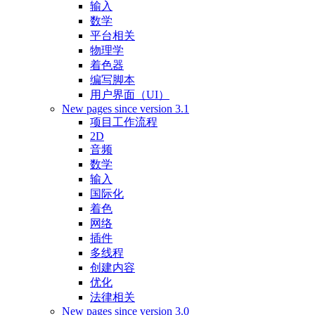
输入
数学
平台相关
物理学
着色器
编写脚本
用户界面（UI）
New pages since version 3.1
项目工作流程
2D
音频
数学
输入
国际化
着色
网络
插件
多线程
创建内容
优化
法律相关
New pages since version 3.0