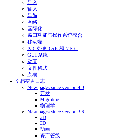
导入
输入
导航
网络
国际化
窗口功能与操作系统整合
移动端
XR 支持（AR 和 VR）
GUI 系统
动画
文件格式
杂项
文档变更日志
New pages since version 4.0
开发
Migrating
物理学
New pages since version 3.6
2D
3D
动画
资产管线