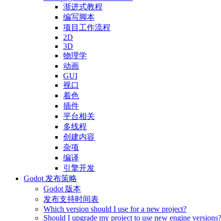
渐进式教程
编写脚本
项目工作流程
2D
3D
物理学
动画
GUI
视口
着色
插件
平台相关
多线程
创建内容
杂项
编译
引擎开发
Godot 发布策略
Godot 版本
发布支持时间表
Which version should I use for a new project?
Should I upgrade my project to use new engine versions