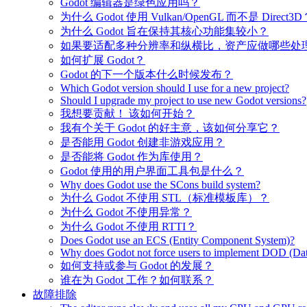
Godot 编辑器是绿色应用吗？
为什么 Godot 使用 Vulkan/OpenGL 而不是 Direct3D
为什么 Godot 旨在保持其核心功能集较小？
如果要适配多种分辨率和纵横比，资产应做哪些处
如何扩展 Godot？
Godot 的下一个版本什么时候发布？
Which Godot version should I use for a new project?
Should I upgrade my project to use new Godot versions?
我想要贡献！ 该如何开始？
我有个关于 Godot 的好主意，该如何分享它？
是否能用 Godot 创建非游戏应用？
是否能将 Godot 作为库使用？
Godot 使用的用户界面工具包是什么？
Why does Godot use the SCons build system?
为什么 Godot 不使用 STL（标准模板库）？
为什么 Godot 不使用异常？
为什么 Godot 不使用 RTTI？
Does Godot use an ECS (Entity Component System)?
Why does Godot not force users to implement DOD (Dat
如何支持或参与 Godot 的发展？
谁在为 Godot 工作？如何联系？
故障排除