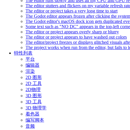
The editor runs slowly and uses all my CPU and GPU r
The editor stutters and flickers on my variable refresh r
The editor or project takes a very long time to start
The Godot editor appears frozen after clicking the syste
The Godot editor's macOS dock icon gets duplicated eve
Some text such as "NO DC" appears in the top-left corn
The editor or project appears overly sharp or blurry
The editor or project appears to have washed out colors
The editor/project freezes or displays glitched visuals a
The project works when run from the editor, but fails to
特性列表
平台
编辑器
渲染
2D 图形
2D 工具
2D物理
3D 图形
3D 工具
3D 物理学
着色器
编写脚本
音频