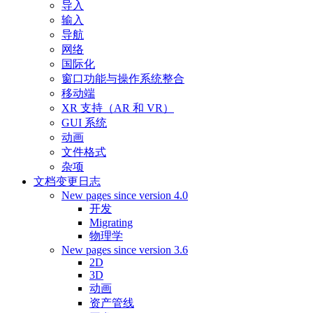
导入
输入
导航
网络
国际化
窗口功能与操作系统整合
移动端
XR 支持（AR 和 VR）
GUI 系统
动画
文件格式
杂项
文档变更日志
New pages since version 4.0
开发
Migrating
物理学
New pages since version 3.6
2D
3D
动画
资产管线