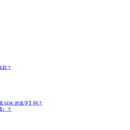
条款？
闭源 SDK 的名字】吗？
成）？