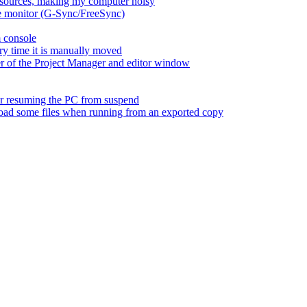
esources, making my computer noisy
ate monitor (G-Sync/FreeSync)
m console
ry time it is manually moved
er of the Project Manager and editor window
fter resuming the PC from suspend
 load some files when running from an exported copy