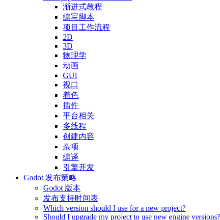
渐进式教程
编写脚本
项目工作流程
2D
3D
物理学
动画
GUI
视口
着色
插件
平台相关
多线程
创建内容
杂项
编译
引擎开发
Godot 发布策略
Godot 版本
发布支持时间表
Which version should I use for a new project?
Should I upgrade my project to use new engine versions