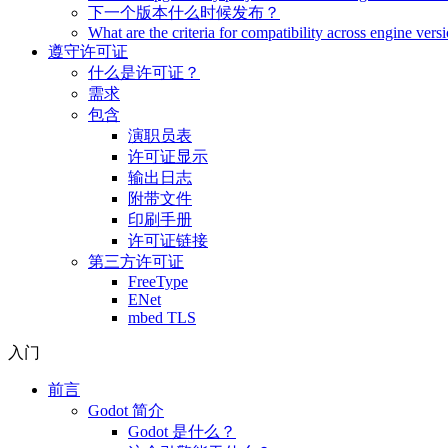
下一个版本什么时候发布？
What are the criteria for compatibility across engine vers
遵守许可证
什么是许可证？
需求
包含
演职员表
许可证显示
输出日志
附带文件
印刷手册
许可证链接
第三方许可证
FreeType
ENet
mbed TLS
入门
前言
Godot 简介
Godot 是什么？