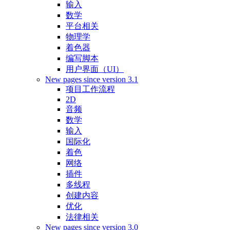
输入
数学
平台相关
物理学
着色器
编写脚本
用户界面（UI）
New pages since version 3.1
项目工作流程
2D
音频
数学
输入
国际化
着色
网络
插件
多线程
创建内容
优化
法律相关
New pages since version 3.0