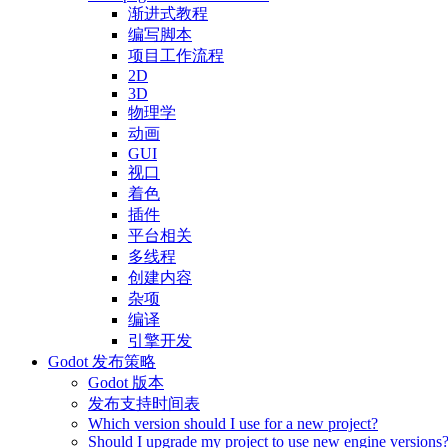
渐进式教程
编写脚本
项目工作流程
2D
3D
物理学
动画
GUI
视口
着色
插件
平台相关
多线程
创建内容
杂项
编译
引擎开发
Godot 发布策略
Godot 版本
发布支持时间表
Which version should I use for a new project?
Should I upgrade my project to use new engine versions