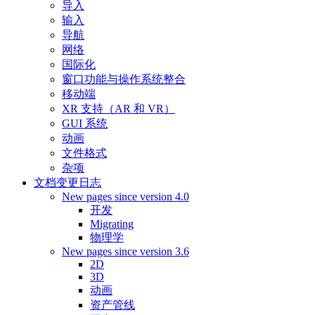
导入
输入
导航
网络
国际化
窗口功能与操作系统整合
移动端
XR 支持（AR 和 VR）
GUI 系统
动画
文件格式
杂项
文档变更日志
New pages since version 4.0
开发
Migrating
物理学
New pages since version 3.6
2D
3D
动画
资产管线