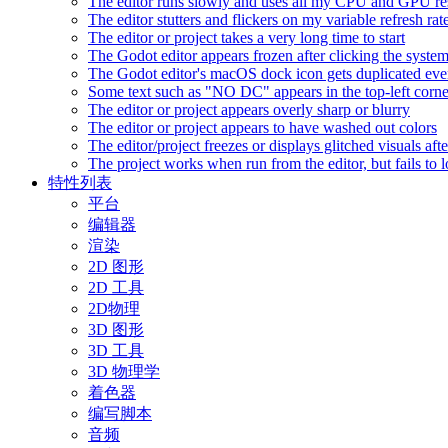
The editor runs slowly and uses all my CPU and GPU r
The editor stutters and flickers on my variable refresh r
The editor or project takes a very long time to start
The Godot editor appears frozen after clicking the syste
The Godot editor's macOS dock icon gets duplicated eve
Some text such as "NO DC" appears in the top-left corn
The editor or project appears overly sharp or blurry
The editor or project appears to have washed out colors
The editor/project freezes or displays glitched visuals a
The project works when run from the editor, but fails to
特性列表
平台
编辑器
渲染
2D 图形
2D 工具
2D物理
3D 图形
3D 工具
3D 物理学
着色器
编写脚本
音频