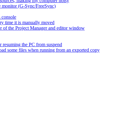
esources, making my computer noisy
ate monitor (G-Sync/FreeSync)
m console
ry time it is manually moved
er of the Project Manager and editor window
fter resuming the PC from suspend
 load some files when running from an exported copy