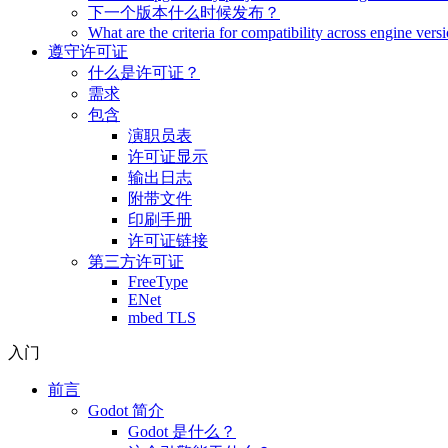
下一个版本什么时候发布？
What are the criteria for compatibility across engine vers
遵守许可证
什么是许可证？
需求
包含
演职员表
许可证显示
输出日志
附带文件
印刷手册
许可证链接
第三方许可证
FreeType
ENet
mbed TLS
入门
前言
Godot 简介
Godot 是什么？