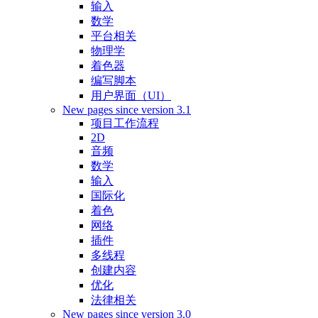
输入
数学
平台相关
物理学
着色器
编写脚本
用户界面（UI）
New pages since version 3.1
项目工作流程
2D
音频
数学
输入
国际化
着色
网络
插件
多线程
创建内容
优化
法律相关
New pages since version 3.0