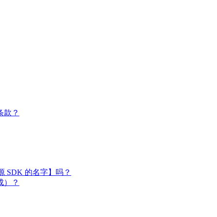
条款？
闭源 SDK 的名字】吗？
成）？