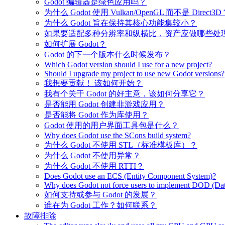
Godot 编辑器是绿色应用吗？
为什么 Godot 使用 Vulkan/OpenGL 而不是 Direct3D
为什么 Godot 旨在保持其核心功能集较小？
如果要适配多种分辨率和纵横比，资产应做哪些处
如何扩展 Godot？
Godot 的下一个版本什么时候发布？
Which Godot version should I use for a new project?
Should I upgrade my project to use new Godot versions?
我想要贡献！ 该如何开始？
我有个关于 Godot 的好主意，该如何分享它？
是否能用 Godot 创建非游戏应用？
是否能将 Godot 作为库使用？
Godot 使用的用户界面工具包是什么？
Why does Godot use the SCons build system?
为什么 Godot 不使用 STL（标准模板库）？
为什么 Godot 不使用异常？
为什么 Godot 不使用 RTTI？
Does Godot use an ECS (Entity Component System)?
Why does Godot not force users to implement DOD (Dat
如何支持或参与 Godot 的发展？
谁在为 Godot 工作？如何联系？
故障排除