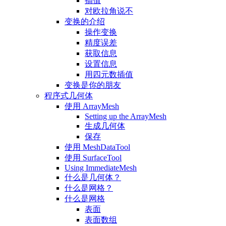
插值
对欧拉角说不
变换的介绍
操作变换
精度误差
获取信息
设置信息
用四元数插值
变换是你的朋友
程序式几何体
使用 ArrayMesh
Setting up the ArrayMesh
生成几何体
保存
使用 MeshDataTool
使用 SurfaceTool
Using ImmediateMesh
什么是几何体？
什么是网格？
什么是网格
表面
表面数组