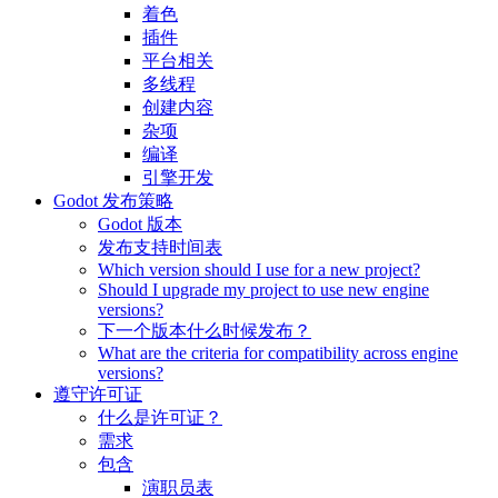
着色
插件
平台相关
多线程
创建内容
杂项
编译
引擎开发
Godot 发布策略
Godot 版本
发布支持时间表
Which version should I use for a new project?
Should I upgrade my project to use new engine
versions?
下一个版本什么时候发布？
What are the criteria for compatibility across engine
versions?
遵守许可证
什么是许可证？
需求
包含
演职员表