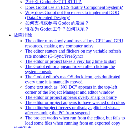
为什么 Godot 不使用 RTTI？
Does Godot use an ECS (Entity Component System)?
Why does Godot not force users to implement DOD
(Data-Oriented Design)?
如何支持或参与 Godot 的发展？
谁在为 Godot 工作？如何联系？
故障排除
The editor runs slowly and uses all my CPU and GPU
resources, making my computer noisy
The editor stutters and flickers on my variable refresh
rate monitor (G-Sync/FreeSync)
The editor or project takes a very long time to start
The Godot editor appears frozen after clicking the
system console
The Godot editor's macOS dock icon gets duplicated
every time it is manually moved
Some text such as "NO DC" appears in the top-left
corner of the Project Manager and editor window
The editor or project appears overly sharp or blurry
The editor or project appears to have washed out colors
The editor/project freezes or displays glitched visuals
after resuming the PC from suspend
The project works when run from the editor, but fails to
load some files when running from an exported copy