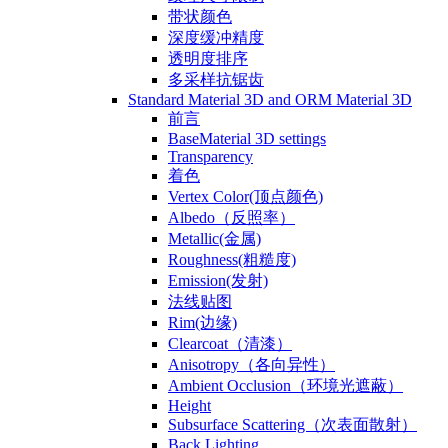
带状颜色
深度缓冲精度
透明度排序
多采样抗锯齿
Standard Material 3D and ORM Material 3D
前言
BaseMaterial 3D settings
Transparency
着色
Vertex Color(顶点颜色)
Albedo（反照率）
Metallic(金属)
Roughness(粗糙度)
Emission(发射)
法线贴图
Rim(边缘)
Clearcoat（清漆）
Anisotropy（各向异性）
Ambient Occlusion（环境光遮蔽）
Height
Subsurface Scattering（次表面散射）
Back Lighting