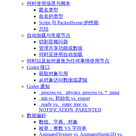
何时使用场景与脚本
匿名类型
命名的类型
Script 与 PackedScene 的性能
总结
自动加载与常规节点
切割音频问题
管理共享功能或数据
何时应使用自动加载
何时以及如何避免为任何事情使用节点
Godot 接口
获取对象引用
从对象访问数据或逻辑
Godot 通知
_process vs. _physics_process vs. *_input
_init vs. 初始化 vs. export
_ready vs. _enter_tree vs.
NOTIFICATION_PARENTED
数据偏好
数组、字典、对象
枚举：整数 VS 字符串
AnimatedTexture vs. AnimatedSprite2D vs.