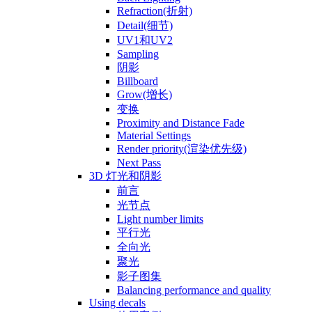
Refraction(折射)
Detail(细节)
UV1和UV2
Sampling
阴影
Billboard
Grow(增长)
变换
Proximity and Distance Fade
Material Settings
Render priority(渲染优先级)
Next Pass
3D 灯光和阴影
前言
光节点
Light number limits
平行光
全向光
聚光
影子图集
Balancing performance and quality
Using decals