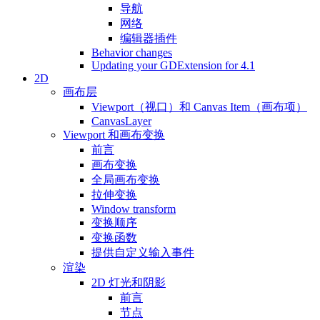
导航
网络
编辑器插件
Behavior changes
Updating your GDExtension for 4.1
2D
画布层
Viewport（视口）和 Canvas Item（画布项）
CanvasLayer
Viewport 和画布变换
前言
画布变换
全局画布变换
拉伸变换
Window transform
变换顺序
变换函数
提供自定义输入事件
渲染
2D 灯光和阴影
前言
节点