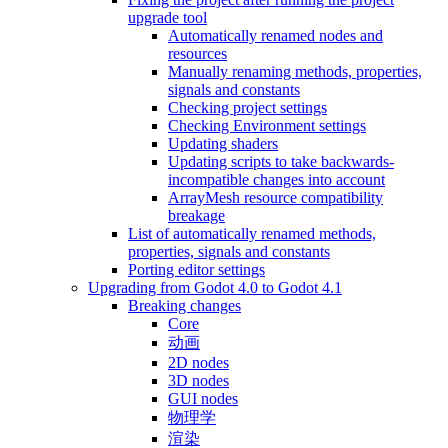
upgrade tool
Automatically renamed nodes and
resources
Manually renaming methods, properties,
signals and constants
Checking project settings
Checking Environment settings
Updating shaders
Updating scripts to take backwards-
incompatible changes into account
ArrayMesh resource compatibility
breakage
List of automatically renamed methods,
properties, signals and constants
Porting editor settings
Upgrading from Godot 4.0 to Godot 4.1
Breaking changes
Core
动画
2D nodes
3D nodes
GUI nodes
物理学
渲染