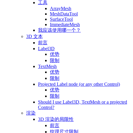
工具
ArrayMesh
MeshDataTool
SurfaceTool
ImmediateMesh
我应该使用哪一个？
3D 文本
前言
Label3D
优势
限制
TextMesh
优势
限制
Projected Label node (or any other Control)
优势
限制
Should I use Label3D, TextMesh or a projected
Control?
渲染
3D 渲染的局限性
前言
纹理尺寸限制