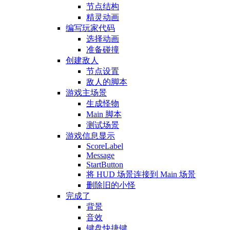
节点结构
精灵动画
编写玩家代码
选择动画
准备碰撞
创建敌人
节点设置
敌人的脚本
游戏主场景
生成怪物
Main 脚本
测试场景
游戏信息显示
ScoreLabel
Message
StartButton
将 HUD 场景连接到 Main 场景
删除旧的小怪
完成了
背景
音效
键盘快捷键