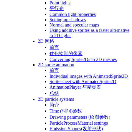
Point lights
平行光
Common light properties
Setting up shadows
Normal and specular maps
Using additive sprites as a faster alternative
to 2D lights
2D 网格
前言
优化绘制的像素
Converting Sprite2Ds to 2D meshes
2D sprite animation
前言
Individual images with AnimatedSprite2D
Sprite sheet with AnimatedSprite2D
AnimationPlayer 与精灵表
总结
2D particle systems
简介
Time (时间)参数
Drawing parameters (绘图参数)
ParticleProcessMaterial settings
Emission Shapes(发射形状)