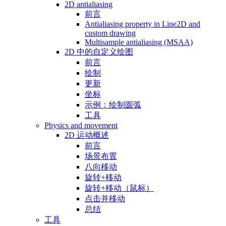
2D antialiasing
前言
Antialiasing property in Line2D and
custom drawing
Multisample antialiasing (MSAA)
2D 中的自定义绘图
前言
绘制
更新
坐标
示例：绘制圆弧
工具
Physics and movement
2D 运动概述
前言
场景布置
八向移动
旋转+移动
旋转+移动（鼠标）
点击并移动
总结
工具