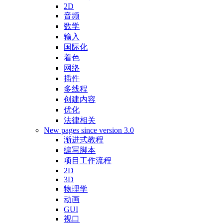
2D
音频
数学
输入
国际化
着色
网络
插件
多线程
创建内容
优化
法律相关
New pages since version 3.0
渐进式教程
编写脚本
项目工作流程
2D
3D
物理学
动画
GUI
视口