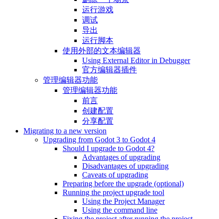
运行游戏
调试
导出
运行脚本
使用外部的文本编辑器
Using External Editor in Debugger
官方编辑器插件
管理编辑器功能
管理编辑器功能
前言
创建配置
分享配置
Migrating to a new version
Upgrading from Godot 3 to Godot 4
Should I upgrade to Godot 4?
Advantages of upgrading
Disadvantages of upgrading
Caveats of upgrading
Preparing before the upgrade (optional)
Running the project upgrade tool
Using the Project Manager
Using the command line
Fixing the project after running the project