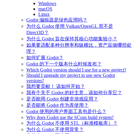
Windows
macOS
Linux
Godot 编辑器是绿色应用吗？
为什么 Godot 使用 Vulkan/OpenGL 而不是
Direct3D？
为什么 Godot 旨在保持其核心功能集较小？
如果要适配多种分辨率和纵横比，资产应做哪些处
理？
如何扩展 Godot？
Godot 的下一个版本什么时候发布？
Which Godot version should I use for a new project?
Should I upgrade my project to use new Godot
versions?
我想要贡献！ 该如何开始？
我有个关于 Godot 的好主意，该如何分享它？
是否能用 Godot 创建非游戏应用？
是否能将 Godot 作为库使用？
Godot 使用的用户界面工具包是什么？
Why does Godot use the SCons build system?
为什么 Godot 不使用 STL（标准模板库）？
为什么 Godot 不使用异常？