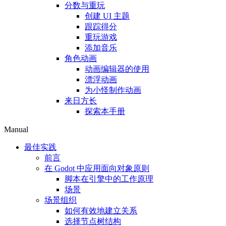
分数与重玩
创建 UI 主题
跟踪得分
重玩游戏
添加音乐
角色动画
动画编辑器的使用
漂浮动画
为小怪制作动画
来日方长
探索本手册
Manual
最佳实践
前言
在 Godot 中应用面向对象原则
脚本在引擎中的工作原理
场景
场景组织
如何有效地建立关系
选择节点树结构