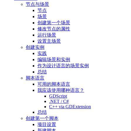
节点与场景
节点
场景
创建第一个场景
修改节点的属性
运行场景
设置主场景
创建实例
实践
编辑场景和实例
作为设计语言的场景实例
总结
脚本语言
可用的脚本语言
我应该使用哪种语言？
GDScript
.NET / C#
C++ via GDExtension
总结
创建第一个脚本
项目设置
新建脚本