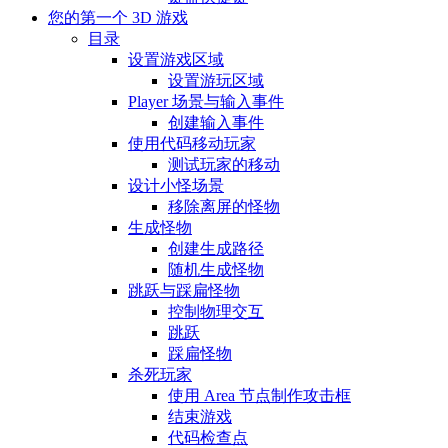
您的第一个 3D 游戏
目录
设置游戏区域
设置游玩区域
Player 场景与输入事件
创建输入事件
使用代码移动玩家
测试玩家的移动
设计小怪场景
移除离屏的怪物
生成怪物
创建生成路径
随机生成怪物
跳跃与踩扁怪物
控制物理交互
跳跃
踩扁怪物
杀死玩家
使用 Area 节点制作攻击框
结束游戏
代码检查点