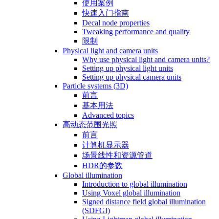
使用案例
快速入门指南
Decal node properties
Tweaking performance and quality
限制
Physical light and camera units
Why use physical light and camera units?
Setting up physical light units
Setting up physical camera units
Particle systems (3D)
前言
基本用法
Advanced topics
高动态范围光照
前言
计算机显示器
场景线性和资源管道
HDR的参数
Global illumination
Introduction to global illumination
Using Voxel global illumination
Signed distance field global illumination
(SDFGI)