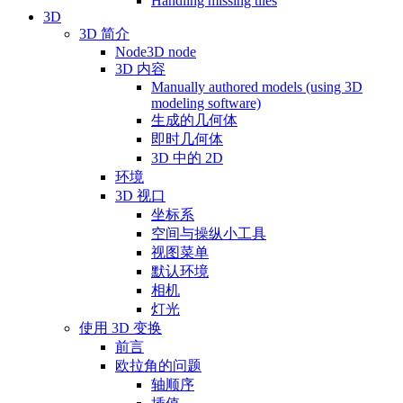
Handling missing tiles
3D
3D 简介
Node3D node
3D 内容
Manually authored models (using 3D
modeling software)
生成的几何体
即时几何体
3D 中的 2D
环境
3D 视口
坐标系
空间与操纵小工具
视图菜单
默认环境
相机
灯光
使用 3D 变换
前言
欧拉角的问题
轴顺序