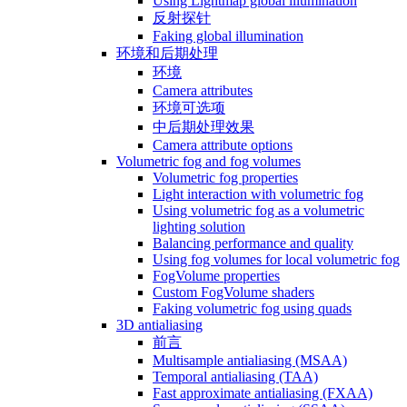
Using Lightmap global illumination
反射探针
Faking global illumination
环境和后期处理
环境
Camera attributes
环境可选项
中后期处理效果
Camera attribute options
Volumetric fog and fog volumes
Volumetric fog properties
Light interaction with volumetric fog
Using volumetric fog as a volumetric
lighting solution
Balancing performance and quality
Using fog volumes for local volumetric fog
FogVolume properties
Custom FogVolume shaders
Faking volumetric fog using quads
3D antialiasing
前言
Multisample antialiasing (MSAA)
Temporal antialiasing (TAA)
Fast approximate antialiasing (FXAA)