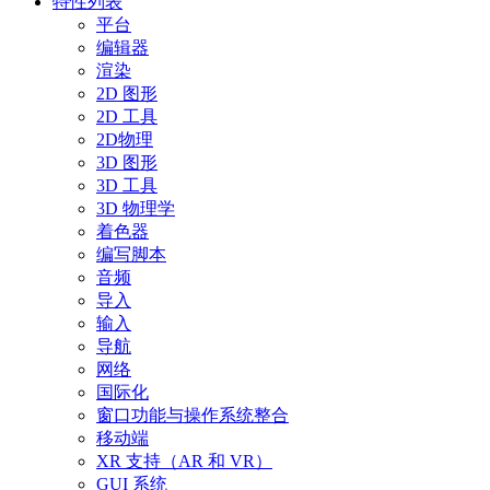
特性列表
平台
编辑器
渲染
2D 图形
2D 工具
2D物理
3D 图形
3D 工具
3D 物理学
着色器
编写脚本
音频
导入
输入
导航
网络
国际化
窗口功能与操作系统整合
移动端
XR 支持（AR 和 VR）
GUI 系统