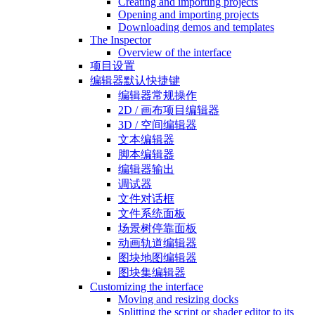
Creating and importing projects
Opening and importing projects
Downloading demos and templates
The Inspector
Overview of the interface
项目设置
编辑器默认快捷键
编辑器常规操作
2D / 画布项目编辑器
3D / 空间编辑器
文本编辑器
脚本编辑器
编辑器输出
调试器
文件对话框
文件系统面板
场景树停靠面板
动画轨道编辑器
图块地图编辑器
图块集编辑器
Customizing the interface
Moving and resizing docks
Splitting the script or shader editor to its