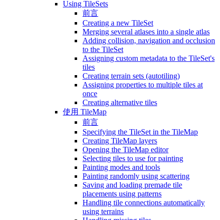
Using TileSets
前言
Creating a new TileSet
Merging several atlases into a single atlas
Adding collision, navigation and occlusion
to the TileSet
Assigning custom metadata to the TileSet's
tiles
Creating terrain sets (autotiling)
Assigning properties to multiple tiles at
once
Creating alternative tiles
使用 TileMap
前言
Specifying the TileSet in the TileMap
Creating TileMap layers
Opening the TileMap editor
Selecting tiles to use for painting
Painting modes and tools
Painting randomly using scattering
Saving and loading premade tile
placements using patterns
Handling tile connections automatically
using terrains