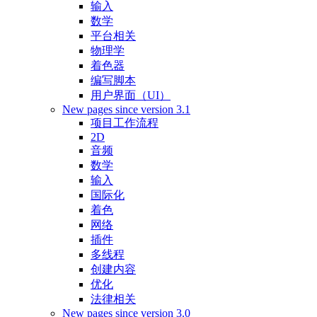
输入
数学
平台相关
物理学
着色器
编写脚本
用户界面（UI）
New pages since version 3.1
项目工作流程
2D
音频
数学
输入
国际化
着色
网络
插件
多线程
创建内容
优化
法律相关
New pages since version 3.0