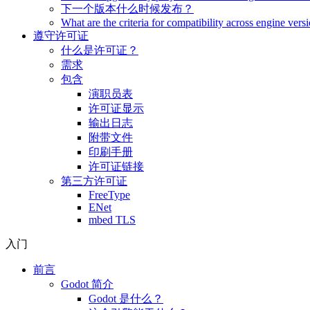
下一个版本什么时候发布？
What are the criteria for compatibility across engine vers
遵守许可证
什么是许可证？
需求
包含
演职员表
许可证显示
输出日志
附带文件
印刷手册
许可证链接
第三方许可证
FreeType
ENet
mbed TLS
入门
前言
Godot 简介
Godot 是什么？