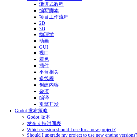
渐进式教程
编写脚本
项目工作流程
2D
3D
物理学
动画
GUI
视口
着色
插件
平台相关
多线程
创建内容
杂项
编译
引擎开发
Godot 发布策略
Godot 版本
发布支持时间表
Which version should I use for a new project?
Should I upgrade my project to use new engine versions