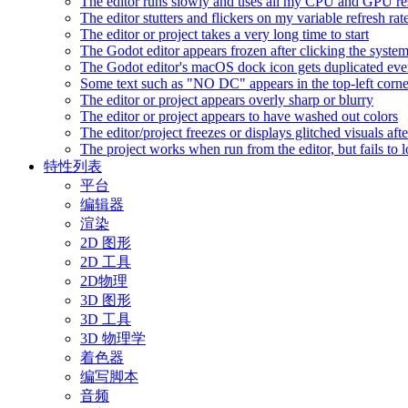
The editor runs slowly and uses all my CPU and GPU r
The editor stutters and flickers on my variable refresh r
The editor or project takes a very long time to start
The Godot editor appears frozen after clicking the syste
The Godot editor's macOS dock icon gets duplicated eve
Some text such as "NO DC" appears in the top-left corn
The editor or project appears overly sharp or blurry
The editor or project appears to have washed out colors
The editor/project freezes or displays glitched visuals a
The project works when run from the editor, but fails to
特性列表
平台
编辑器
渲染
2D 图形
2D 工具
2D物理
3D 图形
3D 工具
3D 物理学
着色器
编写脚本
音频