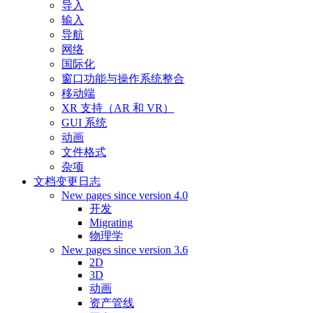
导入
输入
导航
网络
国际化
窗口功能与操作系统整合
移动端
XR 支持（AR 和 VR）
GUI 系统
动画
文件格式
杂项
文档变更日志
New pages since version 4.0
开发
Migrating
物理学
New pages since version 3.6
2D
3D
动画
资产管线