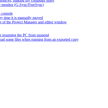
esources, making my computer noisy
ate monitor (G-Sync/FreeSync)
m console
ry time it is manually moved
er of the Project Manager and editor window
fter resuming the PC from suspend
 load some files when running from an exported copy