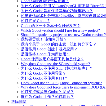
Godot 编辑器是绿色应用吗？
为什么 Godot 使用 Vulkan/OpenGL 而不是 Direct3D
为什么 Godot 旨在保持其核心功能集较小？
如果要适配多种分辨率和纵横比，资产应做哪些处
如何扩展 Godot？
Godot 的下一个版本什么时候发布？
Which Godot version should I use for a new project?
Should I upgrade my project to use new Godot versions?
我想要贡献！ 该如何开始？
我有个关于 Godot 的好主意，该如何分享它？
是否能用 Godot 创建非游戏应用？
是否能将 Godot 作为库使用？
Godot 使用的用户界面工具包是什么？
Why does Godot use the SCons build system?
为什么 Godot 不使用 STL（标准模板库）？
为什么 Godot 不使用异常？
为什么 Godot 不使用 RTTI？
Does Godot use an ECS (Entity Component System)?
Why does Godot not force users to implement DOD (Dat
如何支持或参与 Godot 的发展？
谁在为 Godot 工作？如何联系？
故障排除