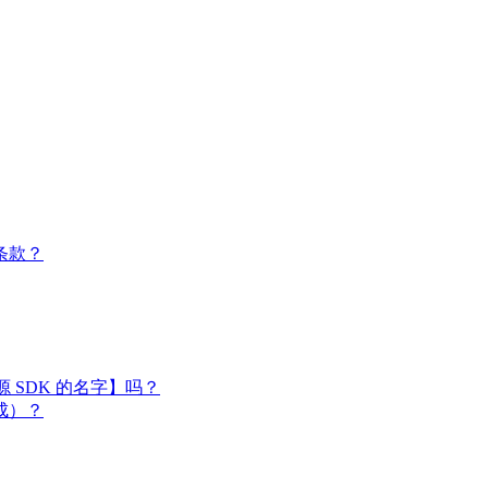
条款？
闭源 SDK 的名字】吗？
成）？