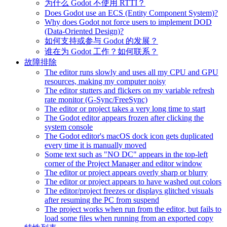
为什么 Godot 不使用 RTTI？
Does Godot use an ECS (Entity Component System)?
Why does Godot not force users to implement DOD
(Data-Oriented Design)?
如何支持或参与 Godot 的发展？
谁在为 Godot 工作？如何联系？
故障排除
The editor runs slowly and uses all my CPU and GPU
resources, making my computer noisy
The editor stutters and flickers on my variable refresh
rate monitor (G-Sync/FreeSync)
The editor or project takes a very long time to start
The Godot editor appears frozen after clicking the
system console
The Godot editor's macOS dock icon gets duplicated
every time it is manually moved
Some text such as "NO DC" appears in the top-left
corner of the Project Manager and editor window
The editor or project appears overly sharp or blurry
The editor or project appears to have washed out colors
The editor/project freezes or displays glitched visuals
after resuming the PC from suspend
The project works when run from the editor, but fails to
load some files when running from an exported copy