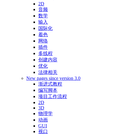
2D
音频
数学
输入
国际化
着色
网络
插件
多线程
创建内容
优化
法律相关
New pages since version 3.0
渐进式教程
编写脚本
项目工作流程
2D
3D
物理学
动画
GUI
视口