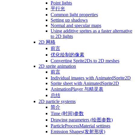
Point lights
平行光
Common light properties
Setting up shadows
Normal and specular maps
Using additive sprites as a faster alternative
to 2D lights
2D 网格
前言
优化绘制的像素
Converting Sprite2Ds to 2D meshes
2D sprite animation
前言
Individual images with AnimatedSprite2D
Sprite sheet with AnimatedSprite2D
AnimationPlayer 与精灵表
总结
2D particle systems
简介
Time (时间)参数
Drawing parameters (绘图参数)
ParticleProcessMaterial settings
Emission Shapes(发射形状)