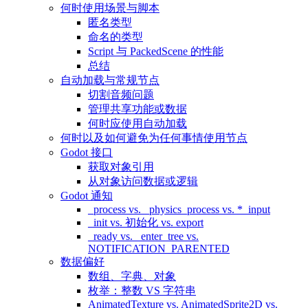
何时使用场景与脚本
匿名类型
命名的类型
Script 与 PackedScene 的性能
总结
自动加载与常规节点
切割音频问题
管理共享功能或数据
何时应使用自动加载
何时以及如何避免为任何事情使用节点
Godot 接口
获取对象引用
从对象访问数据或逻辑
Godot 通知
_process vs. _physics_process vs. *_input
_init vs. 初始化 vs. export
_ready vs. _enter_tree vs.
NOTIFICATION_PARENTED
数据偏好
数组、字典、对象
枚举：整数 VS 字符串
AnimatedTexture vs. AnimatedSprite2D vs.