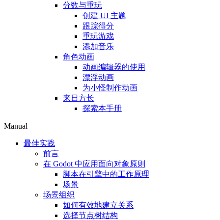
分数与重玩
创建 UI 主题
跟踪得分
重玩游戏
添加音乐
角色动画
动画编辑器的使用
漂浮动画
为小怪制作动画
来日方长
探索本手册
Manual
最佳实践
前言
在 Godot 中应用面向对象原则
脚本在引擎中的工作原理
场景
场景组织
如何有效地建立关系
选择节点树结构