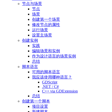
节点与场景
节点
场景
创建第一个场景
修改节点的属性
运行场景
设置主场景
创建实例
实践
编辑场景和实例
作为设计语言的场景实例
总结
脚本语言
可用的脚本语言
我应该使用哪种语言？
GDScript
.NET / C#
C++ via GDExtension
总结
创建第一个脚本
项目设置
新建脚本