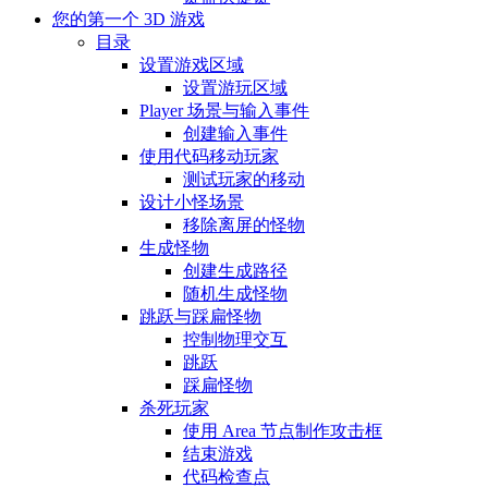
您的第一个 3D 游戏
目录
设置游戏区域
设置游玩区域
Player 场景与输入事件
创建输入事件
使用代码移动玩家
测试玩家的移动
设计小怪场景
移除离屏的怪物
生成怪物
创建生成路径
随机生成怪物
跳跃与踩扁怪物
控制物理交互
跳跃
踩扁怪物
杀死玩家
使用 Area 节点制作攻击框
结束游戏
代码检查点