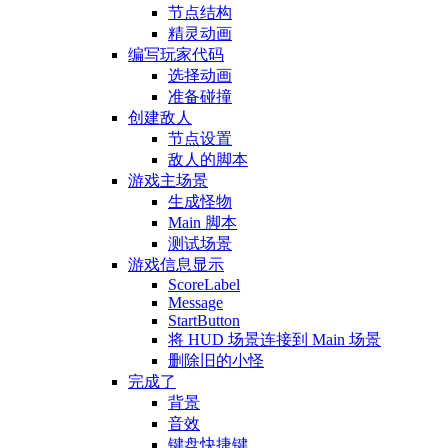
节点结构
精灵动画
编写玩家代码
选择动画
准备碰撞
创建敌人
节点设置
敌人的脚本
游戏主场景
生成怪物
Main 脚本
测试场景
游戏信息显示
ScoreLabel
Message
StartButton
将 HUD 场景连接到 Main 场景
删除旧的小怪
完成了
背景
音效
键盘快捷键