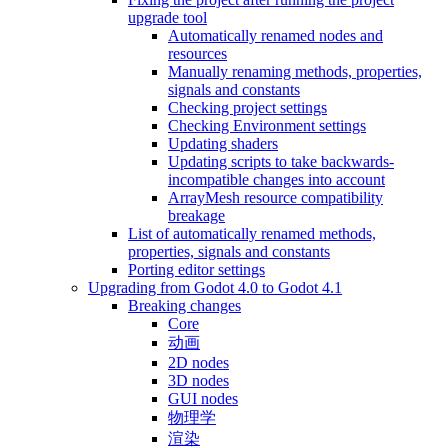
upgrade tool
Automatically renamed nodes and
resources
Manually renaming methods, properties,
signals and constants
Checking project settings
Checking Environment settings
Updating shaders
Updating scripts to take backwards-
incompatible changes into account
ArrayMesh resource compatibility
breakage
List of automatically renamed methods,
properties, signals and constants
Porting editor settings
Upgrading from Godot 4.0 to Godot 4.1
Breaking changes
Core
动画
2D nodes
3D nodes
GUI nodes
物理学
渲染