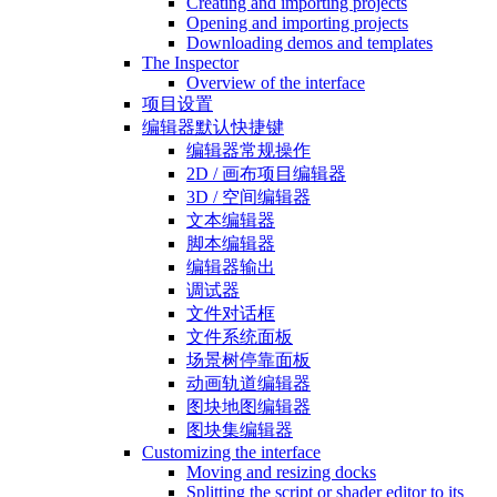
Creating and importing projects
Opening and importing projects
Downloading demos and templates
The Inspector
Overview of the interface
项目设置
编辑器默认快捷键
编辑器常规操作
2D / 画布项目编辑器
3D / 空间编辑器
文本编辑器
脚本编辑器
编辑器输出
调试器
文件对话框
文件系统面板
场景树停靠面板
动画轨道编辑器
图块地图编辑器
图块集编辑器
Customizing the interface
Moving and resizing docks
Splitting the script or shader editor to its