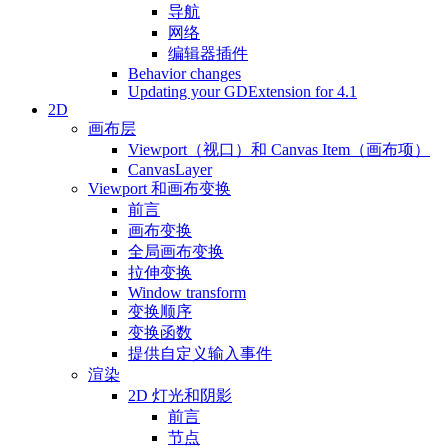
导航
网络
编辑器插件
Behavior changes
Updating your GDExtension for 4.1
2D
画布层
Viewport（视口）和 Canvas Item（画布项）
CanvasLayer
Viewport 和画布变换
前言
画布变换
全局画布变换
拉伸变换
Window transform
变换顺序
变换函数
提供自定义输入事件
渲染
2D 灯光和阴影
前言
节点