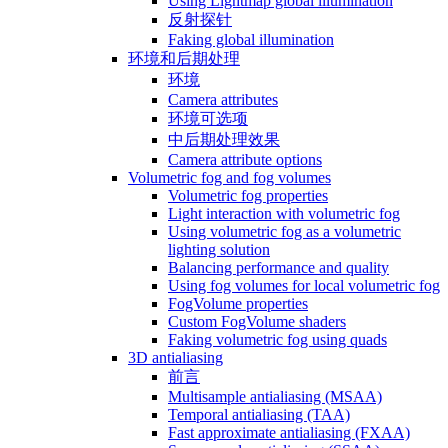
Using Lightmap global illumination
反射探针
Faking global illumination
环境和后期处理
环境
Camera attributes
环境可选项
中后期处理效果
Camera attribute options
Volumetric fog and fog volumes
Volumetric fog properties
Light interaction with volumetric fog
Using volumetric fog as a volumetric
lighting solution
Balancing performance and quality
Using fog volumes for local volumetric fog
FogVolume properties
Custom FogVolume shaders
Faking volumetric fog using quads
3D antialiasing
前言
Multisample antialiasing (MSAA)
Temporal antialiasing (TAA)
Fast approximate antialiasing (FXAA)