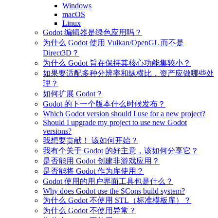
Windows
macOS
Linux
Godot 编辑器是绿色应用吗？
为什么 Godot 使用 Vulkan/OpenGL 而不是
Direct3D？
为什么 Godot 旨在保持其核心功能集较小？
如果要适配多种分辨率和纵横比，资产应做哪些处
理？
如何扩展 Godot？
Godot 的下一个版本什么时候发布？
Which Godot version should I use for a new project?
Should I upgrade my project to use new Godot
versions?
我想要贡献！ 该如何开始？
我有个关于 Godot 的好主意，该如何分享它？
是否能用 Godot 创建非游戏应用？
是否能将 Godot 作为库使用？
Godot 使用的用户界面工具包是什么？
Why does Godot use the SCons build system?
为什么 Godot 不使用 STL（标准模板库）？
为什么 Godot 不使用异常？