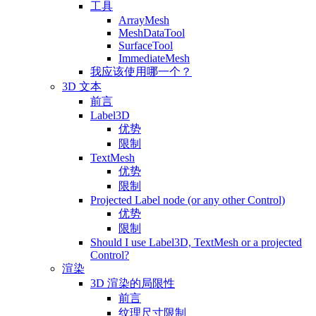
工具
ArrayMesh
MeshDataTool
SurfaceTool
ImmediateMesh
我应该使用哪一个？
3D 文本
前言
Label3D
优势
限制
TextMesh
优势
限制
Projected Label node (or any other Control)
优势
限制
Should I use Label3D, TextMesh or a projected
Control?
渲染
3D 渲染的局限性
前言
纹理尺寸限制