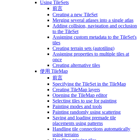
Using TileSets
前言
Creating a new TileSet
Merging several atlases into a single atlas
Adding collision, navigation and occlusion
to the TileSet
Assigning custom metadata to the TileSet's
tiles
Creating terrain sets (autotiling)
Assigning properties to multiple tiles at
once
Creating alternative tiles
使用 TileMap
前言
Specifying the TileSet in the TileMap
Creating TileMap layers
Opening the TileMap editor
Selecting tiles to use for painting
Painting modes and tools
Painting randomly using scattering
Saving and loading premade tile
placements using patterns
Handling tile connections automatically
using terrains