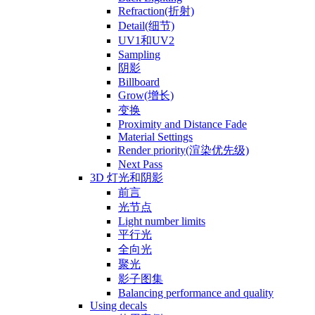
Refraction(折射)
Detail(细节)
UV1和UV2
Sampling
阴影
Billboard
Grow(增长)
变换
Proximity and Distance Fade
Material Settings
Render priority(渲染优先级)
Next Pass
3D 灯光和阴影
前言
光节点
Light number limits
平行光
全向光
聚光
影子图集
Balancing performance and quality
Using decals