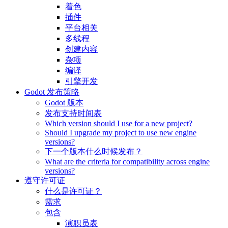
着色
插件
平台相关
多线程
创建内容
杂项
编译
引擎开发
Godot 发布策略
Godot 版本
发布支持时间表
Which version should I use for a new project?
Should I upgrade my project to use new engine
versions?
下一个版本什么时候发布？
What are the criteria for compatibility across engine
versions?
遵守许可证
什么是许可证？
需求
包含
演职员表