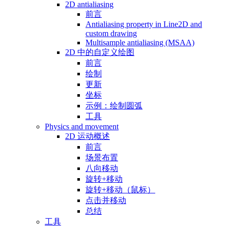
2D antialiasing
前言
Antialiasing property in Line2D and
custom drawing
Multisample antialiasing (MSAA)
2D 中的自定义绘图
前言
绘制
更新
坐标
示例：绘制圆弧
工具
Physics and movement
2D 运动概述
前言
场景布置
八向移动
旋转+移动
旋转+移动（鼠标）
点击并移动
总结
工具