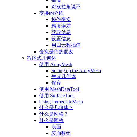
插值
对欧拉角说不
变换的介绍
操作变换
精度误差
获取信息
设置信息
用四元数插值
变换是你的朋友
程序式几何体
使用 ArrayMesh
Setting up the ArrayMesh
生成几何体
保存
使用 MeshDataTool
使用 SurfaceTool
Using ImmediateMesh
什么是几何体？
什么是网格？
什么是网格
表面
表面数组