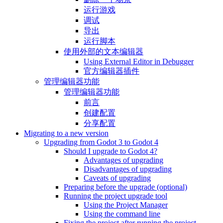
运行游戏
调试
导出
运行脚本
使用外部的文本编辑器
Using External Editor in Debugger
官方编辑器插件
管理编辑器功能
管理编辑器功能
前言
创建配置
分享配置
Migrating to a new version
Upgrading from Godot 3 to Godot 4
Should I upgrade to Godot 4?
Advantages of upgrading
Disadvantages of upgrading
Caveats of upgrading
Preparing before the upgrade (optional)
Running the project upgrade tool
Using the Project Manager
Using the command line
Fixing the project after running the project