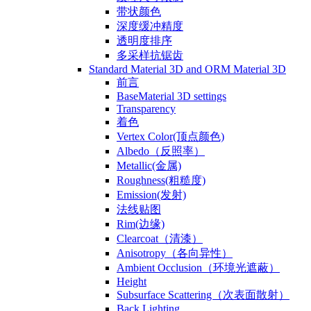
带状颜色
深度缓冲精度
透明度排序
多采样抗锯齿
Standard Material 3D and ORM Material 3D
前言
BaseMaterial 3D settings
Transparency
着色
Vertex Color(顶点颜色)
Albedo（反照率）
Metallic(金属)
Roughness(粗糙度)
Emission(发射)
法线贴图
Rim(边缘)
Clearcoat（清漆）
Anisotropy（各向异性）
Ambient Occlusion（环境光遮蔽）
Height
Subsurface Scattering（次表面散射）
Back Lighting