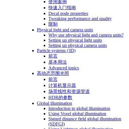
使用案例
快速入门指南
Decal node properties
Tweaking performance and quality
限制
Physical light and camera units
Why use physical light and camera units?
Setting up physical light units
Setting up physical camera units
Particle systems (3D)
前言
基本用法
Advanced topics
高动态范围光照
前言
计算机显示器
场景线性和资源管道
HDR的参数
Global illumination
Introduction to global illumination
Using Voxel global illumination
Signed distance field global illumination
(SDFGI)