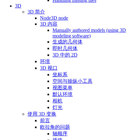
Handling missing tiles
3D
3D 简介
Node3D node
3D 内容
Manually authored models (using 3D
modeling software)
生成的几何体
即时几何体
3D 中的 2D
环境
3D 视口
坐标系
空间与操纵小工具
视图菜单
默认环境
相机
灯光
使用 3D 变换
前言
欧拉角的问题
轴顺序