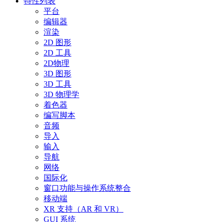
特性列表
平台
编辑器
渲染
2D 图形
2D 工具
2D物理
3D 图形
3D 工具
3D 物理学
着色器
编写脚本
音频
导入
输入
导航
网络
国际化
窗口功能与操作系统整合
移动端
XR 支持（AR 和 VR）
GUI 系统