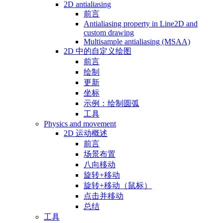
2D antialiasing
前言
Antialiasing property in Line2D and
custom drawing
Multisample antialiasing (MSAA)
2D 中的自定义绘图
前言
绘制
更新
坐标
示例：绘制圆弧
工具
Physics and movement
2D 运动概述
前言
场景布置
八向移动
旋转+移动
旋转+移动（鼠标）
点击并移动
总结
工具