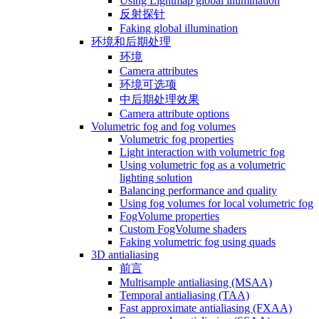
Using Lightmap global illumination
反射探针
Faking global illumination
环境和后期处理
环境
Camera attributes
环境可选项
中后期处理效果
Camera attribute options
Volumetric fog and fog volumes
Volumetric fog properties
Light interaction with volumetric fog
Using volumetric fog as a volumetric
lighting solution
Balancing performance and quality
Using fog volumes for local volumetric fog
FogVolume properties
Custom FogVolume shaders
Faking volumetric fog using quads
3D antialiasing
前言
Multisample antialiasing (MSAA)
Temporal antialiasing (TAA)
Fast approximate antialiasing (FXAA)