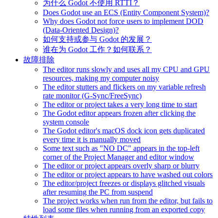
为什么 Godot 不使用 RTTI？
Does Godot use an ECS (Entity Component System)?
Why does Godot not force users to implement DOD
(Data-Oriented Design)?
如何支持或参与 Godot 的发展？
谁在为 Godot 工作？如何联系？
故障排除
The editor runs slowly and uses all my CPU and GPU
resources, making my computer noisy
The editor stutters and flickers on my variable refresh
rate monitor (G-Sync/FreeSync)
The editor or project takes a very long time to start
The Godot editor appears frozen after clicking the
system console
The Godot editor's macOS dock icon gets duplicated
every time it is manually moved
Some text such as "NO DC" appears in the top-left
corner of the Project Manager and editor window
The editor or project appears overly sharp or blurry
The editor or project appears to have washed out colors
The editor/project freezes or displays glitched visuals
after resuming the PC from suspend
The project works when run from the editor, but fails to
load some files when running from an exported copy