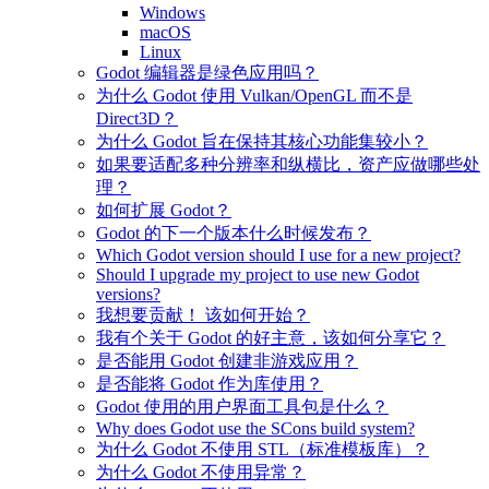
Windows
macOS
Linux
Godot 编辑器是绿色应用吗？
为什么 Godot 使用 Vulkan/OpenGL 而不是
Direct3D？
为什么 Godot 旨在保持其核心功能集较小？
如果要适配多种分辨率和纵横比，资产应做哪些处
理？
如何扩展 Godot？
Godot 的下一个版本什么时候发布？
Which Godot version should I use for a new project?
Should I upgrade my project to use new Godot
versions?
我想要贡献！ 该如何开始？
我有个关于 Godot 的好主意，该如何分享它？
是否能用 Godot 创建非游戏应用？
是否能将 Godot 作为库使用？
Godot 使用的用户界面工具包是什么？
Why does Godot use the SCons build system?
为什么 Godot 不使用 STL（标准模板库）？
为什么 Godot 不使用异常？