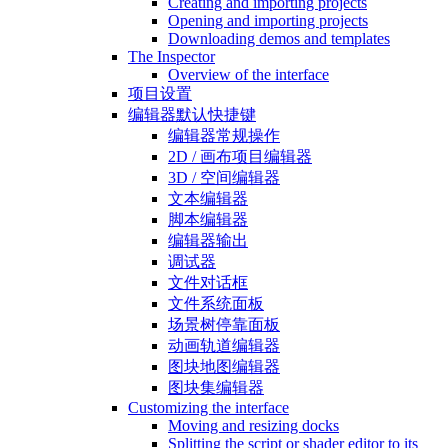
Creating and importing projects
Opening and importing projects
Downloading demos and templates
The Inspector
Overview of the interface
项目设置
编辑器默认快捷键
编辑器常规操作
2D / 画布项目编辑器
3D / 空间编辑器
文本编辑器
脚本编辑器
编辑器输出
调试器
文件对话框
文件系统面板
场景树停靠面板
动画轨道编辑器
图块地图编辑器
图块集编辑器
Customizing the interface
Moving and resizing docks
Splitting the script or shader editor to its