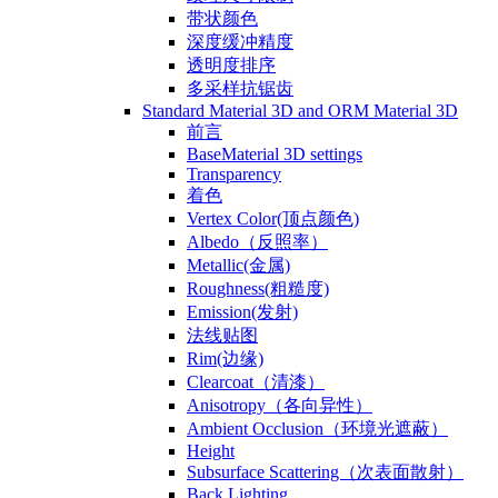
带状颜色
深度缓冲精度
透明度排序
多采样抗锯齿
Standard Material 3D and ORM Material 3D
前言
BaseMaterial 3D settings
Transparency
着色
Vertex Color(顶点颜色)
Albedo（反照率）
Metallic(金属)
Roughness(粗糙度)
Emission(发射)
法线贴图
Rim(边缘)
Clearcoat（清漆）
Anisotropy（各向异性）
Ambient Occlusion（环境光遮蔽）
Height
Subsurface Scattering（次表面散射）
Back Lighting