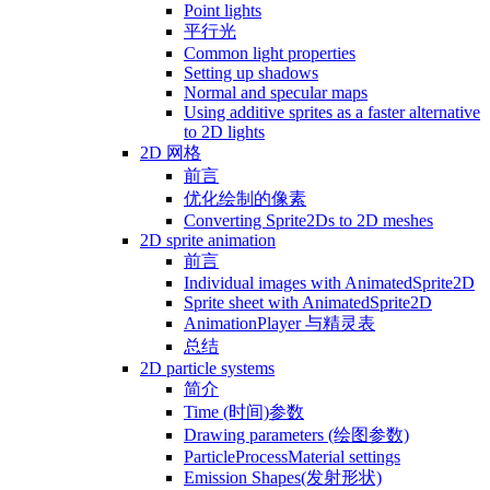
Point lights
平行光
Common light properties
Setting up shadows
Normal and specular maps
Using additive sprites as a faster alternative
to 2D lights
2D 网格
前言
优化绘制的像素
Converting Sprite2Ds to 2D meshes
2D sprite animation
前言
Individual images with AnimatedSprite2D
Sprite sheet with AnimatedSprite2D
AnimationPlayer 与精灵表
总结
2D particle systems
简介
Time (时间)参数
Drawing parameters (绘图参数)
ParticleProcessMaterial settings
Emission Shapes(发射形状)