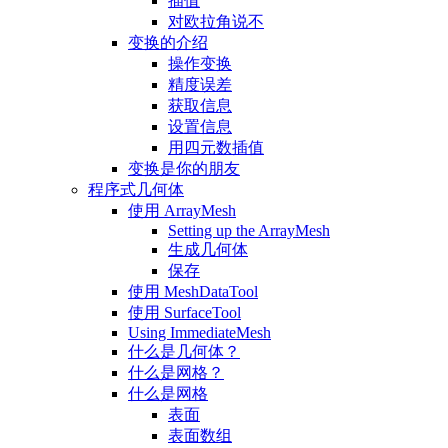
插值
对欧拉角说不
变换的介绍
操作变换
精度误差
获取信息
设置信息
用四元数插值
变换是你的朋友
程序式几何体
使用 ArrayMesh
Setting up the ArrayMesh
生成几何体
保存
使用 MeshDataTool
使用 SurfaceTool
Using ImmediateMesh
什么是几何体？
什么是网格？
什么是网格
表面
表面数组