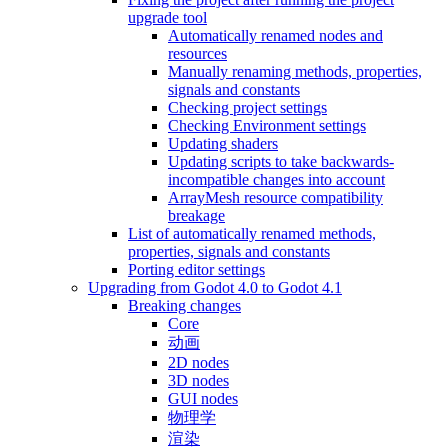
upgrade tool
Automatically renamed nodes and
resources
Manually renaming methods, properties,
signals and constants
Checking project settings
Checking Environment settings
Updating shaders
Updating scripts to take backwards-
incompatible changes into account
ArrayMesh resource compatibility
breakage
List of automatically renamed methods,
properties, signals and constants
Porting editor settings
Upgrading from Godot 4.0 to Godot 4.1
Breaking changes
Core
动画
2D nodes
3D nodes
GUI nodes
物理学
渲染