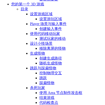
您的第一个 3D 游戏
目录
设置游戏区域
设置游玩区域
Player 场景与输入事件
创建输入事件
使用代码移动玩家
测试玩家的移动
设计小怪场景
移除离屏的怪物
生成怪物
创建生成路径
随机生成怪物
跳跃与踩扁怪物
控制物理交互
跳跃
踩扁怪物
杀死玩家
使用 Area 节点制作攻击框
结束游戏
代码检查点