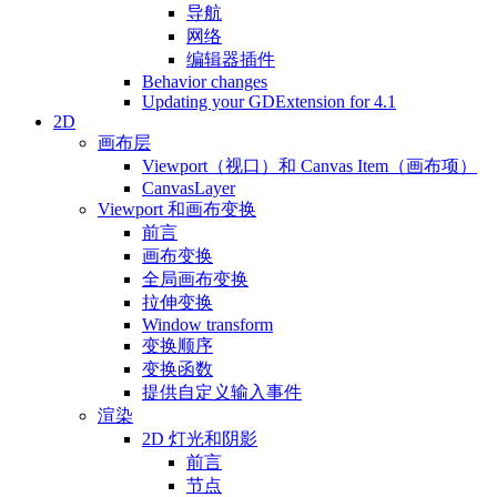
导航
网络
编辑器插件
Behavior changes
Updating your GDExtension for 4.1
2D
画布层
Viewport（视口）和 Canvas Item（画布项）
CanvasLayer
Viewport 和画布变换
前言
画布变换
全局画布变换
拉伸变换
Window transform
变换顺序
变换函数
提供自定义输入事件
渲染
2D 灯光和阴影
前言
节点