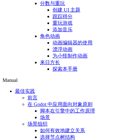
分数与重玩
创建 UI 主题
跟踪得分
重玩游戏
添加音乐
角色动画
动画编辑器的使用
漂浮动画
为小怪制作动画
来日方长
探索本手册
Manual
最佳实践
前言
在 Godot 中应用面向对象原则
脚本在引擎中的工作原理
场景
场景组织
如何有效地建立关系
选择节点树结构