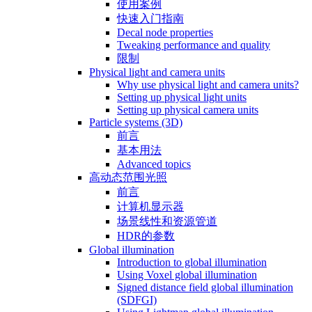
使用案例
快速入门指南
Decal node properties
Tweaking performance and quality
限制
Physical light and camera units
Why use physical light and camera units?
Setting up physical light units
Setting up physical camera units
Particle systems (3D)
前言
基本用法
Advanced topics
高动态范围光照
前言
计算机显示器
场景线性和资源管道
HDR的参数
Global illumination
Introduction to global illumination
Using Voxel global illumination
Signed distance field global illumination
(SDFGI)