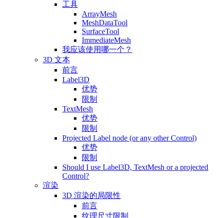
工具
ArrayMesh
MeshDataTool
SurfaceTool
ImmediateMesh
我应该使用哪一个？
3D 文本
前言
Label3D
优势
限制
TextMesh
优势
限制
Projected Label node (or any other Control)
优势
限制
Should I use Label3D, TextMesh or a projected
Control?
渲染
3D 渲染的局限性
前言
纹理尺寸限制