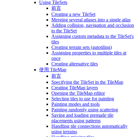
Using TileSets
前言
Creating a new TileSet
Merging several atlases into a single atlas
Adding collision, navigation and occlusion
to the TileSet
Assigning custom metadata to the TileSet's
tiles
Creating terrain sets (autotiling)
Assigning properties to multiple tiles at
once
Creating alternative tiles
使用 TileMap
前言
Specifying the TileSet in the TileMap
Creating TileMap layers
Opening the TileMap editor
Selecting tiles to use for painting
Painting modes and tools
Painting randomly using scattering
Saving and loading premade tile
placements using patterns
Handling tile connections automatically
using terrains