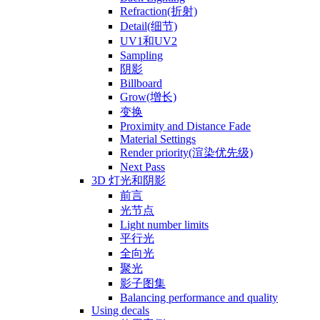
Refraction(折射)
Detail(细节)
UV1和UV2
Sampling
阴影
Billboard
Grow(增长)
变换
Proximity and Distance Fade
Material Settings
Render priority(渲染优先级)
Next Pass
3D 灯光和阴影
前言
光节点
Light number limits
平行光
全向光
聚光
影子图集
Balancing performance and quality
Using decals