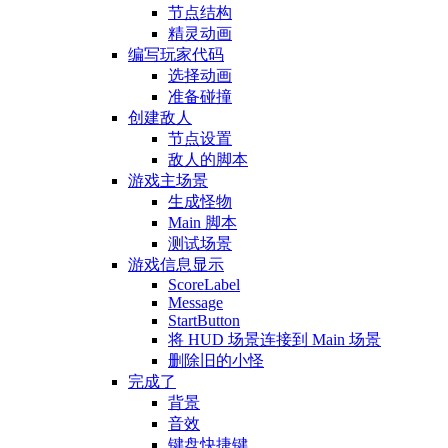
节点结构
精灵动画
编写玩家代码
选择动画
准备碰撞
创建敌人
节点设置
敌人的脚本
游戏主场景
生成怪物
Main 脚本
测试场景
游戏信息显示
ScoreLabel
Message
StartButton
将 HUD 场景连接到 Main 场景
删除旧的小怪
完成了
背景
音效
键盘快捷键