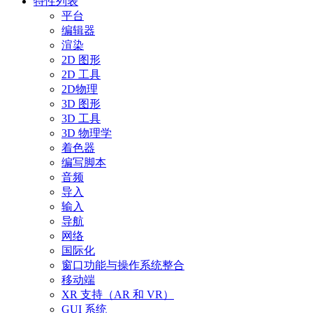
特性列表
平台
编辑器
渲染
2D 图形
2D 工具
2D物理
3D 图形
3D 工具
3D 物理学
着色器
编写脚本
音频
导入
输入
导航
网络
国际化
窗口功能与操作系统整合
移动端
XR 支持（AR 和 VR）
GUI 系统