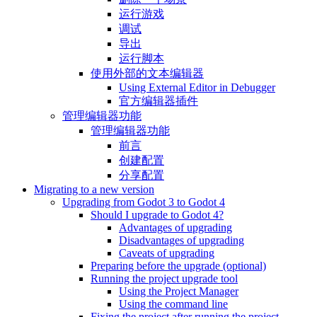
运行游戏
调试
导出
运行脚本
使用外部的文本编辑器
Using External Editor in Debugger
官方编辑器插件
管理编辑器功能
管理编辑器功能
前言
创建配置
分享配置
Migrating to a new version
Upgrading from Godot 3 to Godot 4
Should I upgrade to Godot 4?
Advantages of upgrading
Disadvantages of upgrading
Caveats of upgrading
Preparing before the upgrade (optional)
Running the project upgrade tool
Using the Project Manager
Using the command line
Fixing the project after running the project