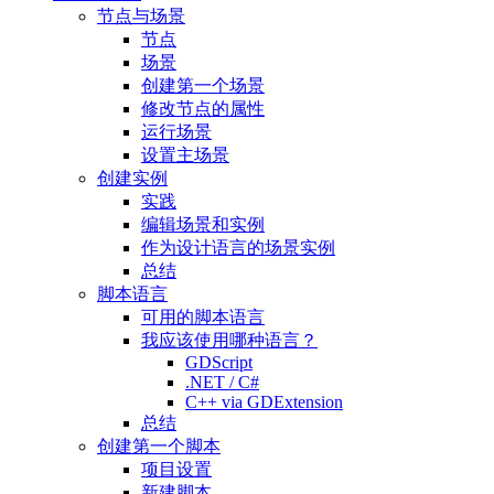
节点与场景
节点
场景
创建第一个场景
修改节点的属性
运行场景
设置主场景
创建实例
实践
编辑场景和实例
作为设计语言的场景实例
总结
脚本语言
可用的脚本语言
我应该使用哪种语言？
GDScript
.NET / C#
C++ via GDExtension
总结
创建第一个脚本
项目设置
新建脚本