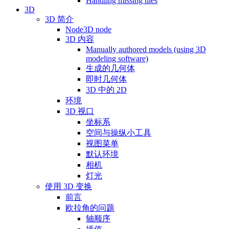
Handling missing tiles
3D
3D 简介
Node3D node
3D 内容
Manually authored models (using 3D
modeling software)
生成的几何体
即时几何体
3D 中的 2D
环境
3D 视口
坐标系
空间与操纵小工具
视图菜单
默认环境
相机
灯光
使用 3D 变换
前言
欧拉角的问题
轴顺序