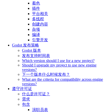
着色
插件
平台相关
多线程
创建内容
杂项
编译
引擎开发
Godot 发布策略
Godot 版本
发布支持时间表
Which version should I use for a new project?
Should I upgrade my project to use new engine
versions?
下一个版本什么时候发布？
What are the criteria for compatibility across engine
versions?
遵守许可证
什么是许可证？
需求
包含
演职员表