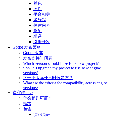
着色
插件
平台相关
多线程
创建内容
杂项
编译
引擎开发
Godot 发布策略
Godot 版本
发布支持时间表
Which version should I use for a new project?
Should I upgrade my project to use new engine
versions?
下一个版本什么时候发布？
What are the criteria for compatibility across engine
versions?
遵守许可证
什么是许可证？
需求
包含
演职员表