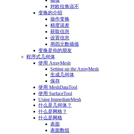
插值
对欧拉角说不
变换的介绍
操作变换
精度误差
获取信息
设置信息
用四元数插值
变换是你的朋友
程序式几何体
使用 ArrayMesh
Setting up the ArrayMesh
生成几何体
保存
使用 MeshDataTool
使用 SurfaceTool
Using ImmediateMesh
什么是几何体？
什么是网格？
什么是网格
表面
表面数组