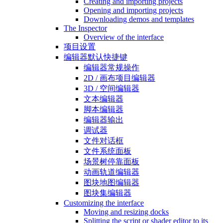
Creating and importing projects
Opening and importing projects
Downloading demos and templates
The Inspector
Overview of the interface
项目设置
编辑器默认快捷键
编辑器常规操作
2D / 画布项目编辑器
3D / 空间编辑器
文本编辑器
脚本编辑器
编辑器输出
调试器
文件对话框
文件系统面板
场景树停靠面板
动画轨道编辑器
图块地图编辑器
图块集编辑器
Customizing the interface
Moving and resizing docks
Splitting the script or shader editor to its