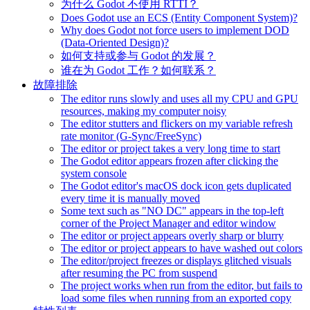
为什么 Godot 不使用 RTTI？
Does Godot use an ECS (Entity Component System)?
Why does Godot not force users to implement DOD
(Data-Oriented Design)?
如何支持或参与 Godot 的发展？
谁在为 Godot 工作？如何联系？
故障排除
The editor runs slowly and uses all my CPU and GPU
resources, making my computer noisy
The editor stutters and flickers on my variable refresh
rate monitor (G-Sync/FreeSync)
The editor or project takes a very long time to start
The Godot editor appears frozen after clicking the
system console
The Godot editor's macOS dock icon gets duplicated
every time it is manually moved
Some text such as "NO DC" appears in the top-left
corner of the Project Manager and editor window
The editor or project appears overly sharp or blurry
The editor or project appears to have washed out colors
The editor/project freezes or displays glitched visuals
after resuming the PC from suspend
The project works when run from the editor, but fails to
load some files when running from an exported copy