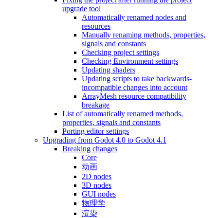
upgrade tool
Automatically renamed nodes and
resources
Manually renaming methods, properties,
signals and constants
Checking project settings
Checking Environment settings
Updating shaders
Updating scripts to take backwards-
incompatible changes into account
ArrayMesh resource compatibility
breakage
List of automatically renamed methods,
properties, signals and constants
Porting editor settings
Upgrading from Godot 4.0 to Godot 4.1
Breaking changes
Core
动画
2D nodes
3D nodes
GUI nodes
物理学
渲染