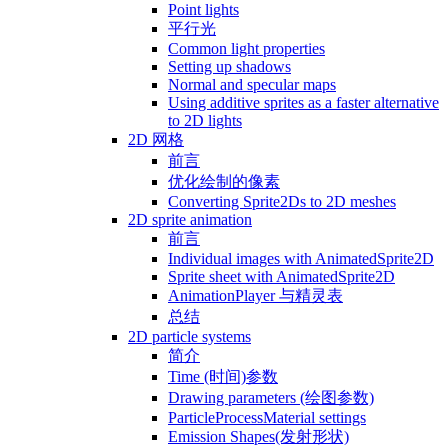
Point lights
平行光
Common light properties
Setting up shadows
Normal and specular maps
Using additive sprites as a faster alternative
to 2D lights
2D 网格
前言
优化绘制的像素
Converting Sprite2Ds to 2D meshes
2D sprite animation
前言
Individual images with AnimatedSprite2D
Sprite sheet with AnimatedSprite2D
AnimationPlayer 与精灵表
总结
2D particle systems
简介
Time (时间)参数
Drawing parameters (绘图参数)
ParticleProcessMaterial settings
Emission Shapes(发射形状)