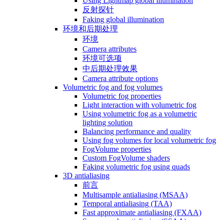
Using Lightmap global illumination
反射探针
Faking global illumination
环境和后期处理
环境
Camera attributes
环境可选项
中后期处理效果
Camera attribute options
Volumetric fog and fog volumes
Volumetric fog properties
Light interaction with volumetric fog
Using volumetric fog as a volumetric
lighting solution
Balancing performance and quality
Using fog volumes for local volumetric fog
FogVolume properties
Custom FogVolume shaders
Faking volumetric fog using quads
3D antialiasing
前言
Multisample antialiasing (MSAA)
Temporal antialiasing (TAA)
Fast approximate antialiasing (FXAA)