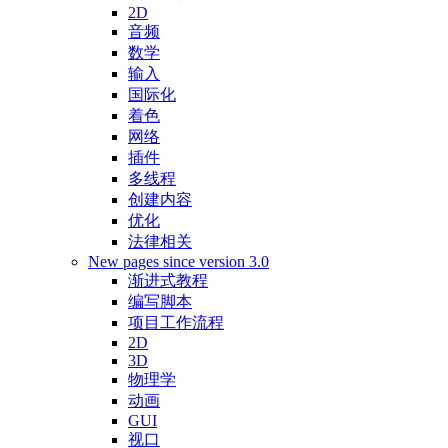
2D
音频
数学
输入
国际化
着色
网络
插件
多线程
创建内容
优化
法律相关
New pages since version 3.0
渐进式教程
编写脚本
项目工作流程
2D
3D
物理学
动画
GUI
视口