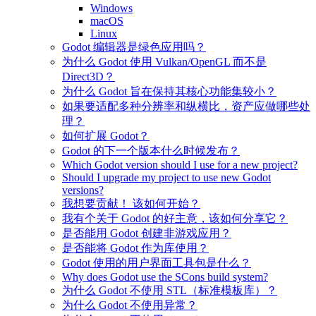
Windows
macOS
Linux
Godot 编辑器是绿色应用吗？
为什么 Godot 使用 Vulkan/OpenGL 而不是
Direct3D？
为什么 Godot 旨在保持其核心功能集较小？
如果要适配多种分辨率和纵横比，资产应做哪些处
理？
如何扩展 Godot？
Godot 的下一个版本什么时候发布？
Which Godot version should I use for a new project?
Should I upgrade my project to use new Godot
versions?
我想要贡献！ 该如何开始？
我有个关于 Godot 的好主意，该如何分享它？
是否能用 Godot 创建非游戏应用？
是否能将 Godot 作为库使用？
Godot 使用的用户界面工具包是什么？
Why does Godot use the SCons build system?
为什么 Godot 不使用 STL（标准模板库）？
为什么 Godot 不使用异常？