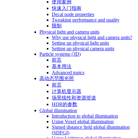
使用案例
快速入门指南
Decal node properties
Tweaking performance and quality
限制
Physical light and camera units
Why use physical light and camera units?
Setting up physical light units
Setting up physical camera units
Particle systems (3D)
前言
基本用法
Advanced topics
高动态范围光照
前言
计算机显示器
场景线性和资源管道
HDR的参数
Global illumination
Introduction to global illumination
Using Voxel global illumination
Signed distance field global illumination
(SDFGI)