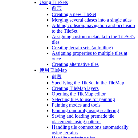
Using TileSets
前言
Creating a new TileSet
Merging several atlases into a single atlas
Adding collision, navigation and occlusion
to the TileSet
Assigning custom metadata to the TileSet's
tiles
Creating terrain sets (autotiling)
Assigning properties to multiple tiles at
once
Creating alternative tiles
使用 TileMap
前言
Specifying the TileSet in the TileMap
Creating TileMap layers
Opening the TileMap editor
Selecting tiles to use for painting
Painting modes and tools
Painting randomly using scattering
Saving and loading premade tile
placements using patterns
Handling tile connections automatically
using terrains