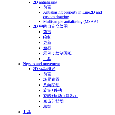
2D antialiasing
前言
Antialiasing property in Line2D and
custom drawing
Multisample antialiasing (MSAA)
2D 中的自定义绘图
前言
绘制
更新
坐标
示例：绘制圆弧
工具
Physics and movement
2D 运动概述
前言
场景布置
八向移动
旋转+移动
旋转+移动（鼠标）
点击并移动
总结
工具