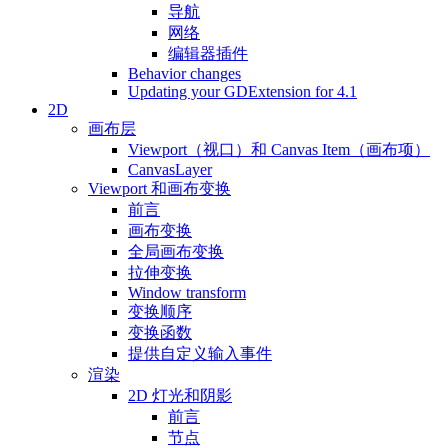
导航
网络
编辑器插件
Behavior changes
Updating your GDExtension for 4.1
2D
画布层
Viewport（视口）和 Canvas Item（画布项）
CanvasLayer
Viewport 和画布变换
前言
画布变换
全局画布变换
拉伸变换
Window transform
变换顺序
变换函数
提供自定义输入事件
渲染
2D 灯光和阴影
前言
节点