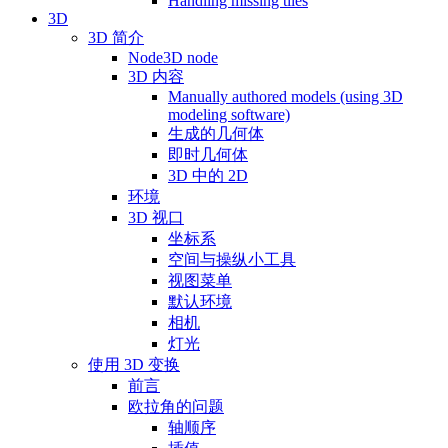
Handling missing tiles
3D
3D 简介
Node3D node
3D 内容
Manually authored models (using 3D
modeling software)
生成的几何体
即时几何体
3D 中的 2D
环境
3D 视口
坐标系
空间与操纵小工具
视图菜单
默认环境
相机
灯光
使用 3D 变换
前言
欧拉角的问题
轴顺序