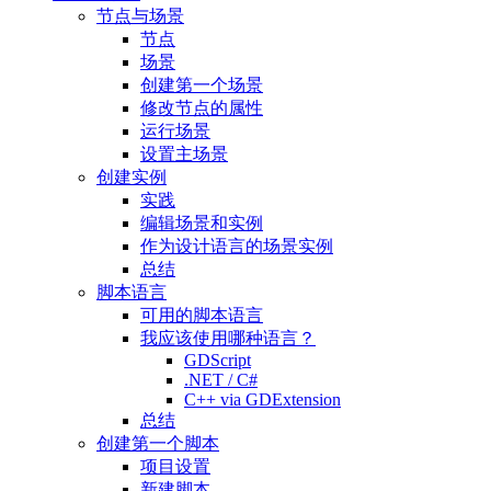
节点与场景
节点
场景
创建第一个场景
修改节点的属性
运行场景
设置主场景
创建实例
实践
编辑场景和实例
作为设计语言的场景实例
总结
脚本语言
可用的脚本语言
我应该使用哪种语言？
GDScript
.NET / C#
C++ via GDExtension
总结
创建第一个脚本
项目设置
新建脚本