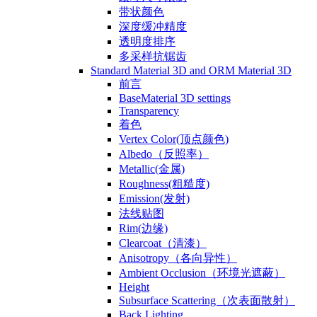
带状颜色
深度缓冲精度
透明度排序
多采样抗锯齿
Standard Material 3D and ORM Material 3D
前言
BaseMaterial 3D settings
Transparency
着色
Vertex Color(顶点颜色)
Albedo（反照率）
Metallic(金属)
Roughness(粗糙度)
Emission(发射)
法线贴图
Rim(边缘)
Clearcoat（清漆）
Anisotropy（各向异性）
Ambient Occlusion（环境光遮蔽）
Height
Subsurface Scattering（次表面散射）
Back Lighting