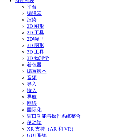
特性列表
平台
编辑器
渲染
2D 图形
2D 工具
2D物理
3D 图形
3D 工具
3D 物理学
着色器
编写脚本
音频
导入
输入
导航
网络
国际化
窗口功能与操作系统整合
移动端
XR 支持（AR 和 VR）
GUI 系统