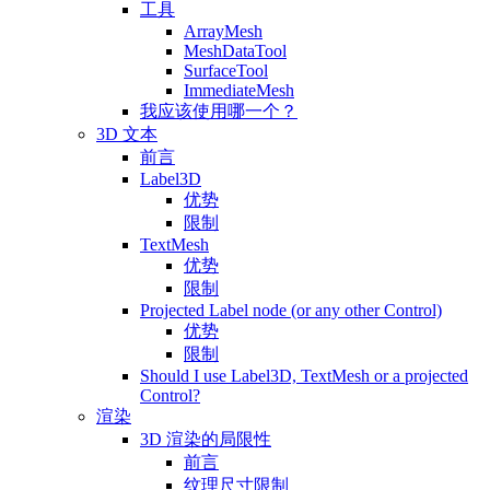
工具
ArrayMesh
MeshDataTool
SurfaceTool
ImmediateMesh
我应该使用哪一个？
3D 文本
前言
Label3D
优势
限制
TextMesh
优势
限制
Projected Label node (or any other Control)
优势
限制
Should I use Label3D, TextMesh or a projected
Control?
渲染
3D 渲染的局限性
前言
纹理尺寸限制