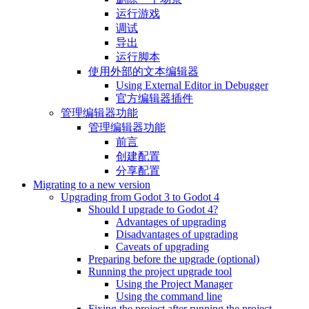
运行游戏
调试
导出
运行脚本
使用外部的文本编辑器
Using External Editor in Debugger
官方编辑器插件
管理编辑器功能
管理编辑器功能
前言
创建配置
分享配置
Migrating to a new version
Upgrading from Godot 3 to Godot 4
Should I upgrade to Godot 4?
Advantages of upgrading
Disadvantages of upgrading
Caveats of upgrading
Preparing before the upgrade (optional)
Running the project upgrade tool
Using the Project Manager
Using the command line
Fixing the project after running the project