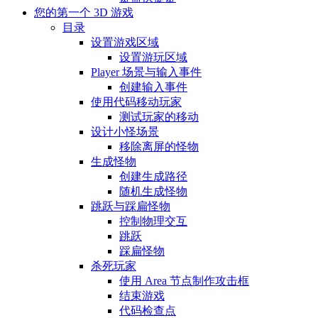
您的第一个 3D 游戏
目录
设置游戏区域
设置游玩区域
Player 场景与输入事件
创建输入事件
使用代码移动玩家
测试玩家的移动
设计小怪场景
移除离屏的怪物
生成怪物
创建生成路径
随机生成怪物
跳跃与踩扁怪物
控制物理交互
跳跃
踩扁怪物
杀死玩家
使用 Area 节点制作攻击框
结束游戏
代码检查点