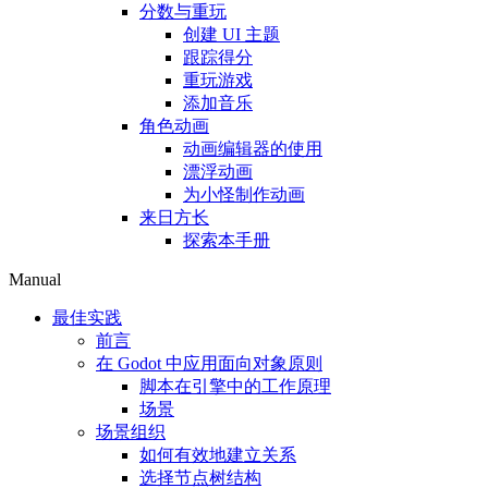
分数与重玩
创建 UI 主题
跟踪得分
重玩游戏
添加音乐
角色动画
动画编辑器的使用
漂浮动画
为小怪制作动画
来日方长
探索本手册
Manual
最佳实践
前言
在 Godot 中应用面向对象原则
脚本在引擎中的工作原理
场景
场景组织
如何有效地建立关系
选择节点树结构