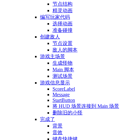
节点结构
精灵动画
编写玩家代码
选择动画
准备碰撞
创建敌人
节点设置
敌人的脚本
游戏主场景
生成怪物
Main 脚本
测试场景
游戏信息显示
ScoreLabel
Message
StartButton
将 HUD 场景连接到 Main 场景
删除旧的小怪
完成了
背景
音效
键盘快捷键