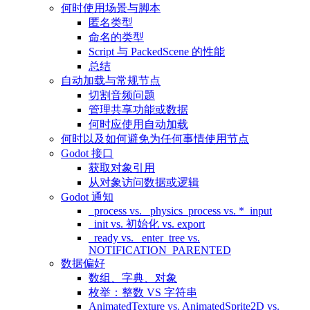
何时使用场景与脚本
匿名类型
命名的类型
Script 与 PackedScene 的性能
总结
自动加载与常规节点
切割音频问题
管理共享功能或数据
何时应使用自动加载
何时以及如何避免为任何事情使用节点
Godot 接口
获取对象引用
从对象访问数据或逻辑
Godot 通知
_process vs. _physics_process vs. *_input
_init vs. 初始化 vs. export
_ready vs. _enter_tree vs.
NOTIFICATION_PARENTED
数据偏好
数组、字典、对象
枚举：整数 VS 字符串
AnimatedTexture vs. AnimatedSprite2D vs.