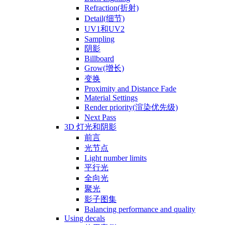
Refraction(折射)
Detail(细节)
UV1和UV2
Sampling
阴影
Billboard
Grow(增长)
变换
Proximity and Distance Fade
Material Settings
Render priority(渲染优先级)
Next Pass
3D 灯光和阴影
前言
光节点
Light number limits
平行光
全向光
聚光
影子图集
Balancing performance and quality
Using decals