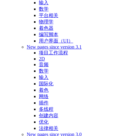
输入
数学
平台相关
物理学
着色器
编写脚本
用户界面（UI）
New pages since version 3.1
项目工作流程
2D
音频
数学
输入
国际化
着色
网络
插件
多线程
创建内容
优化
法律相关
New pages since version 3.0