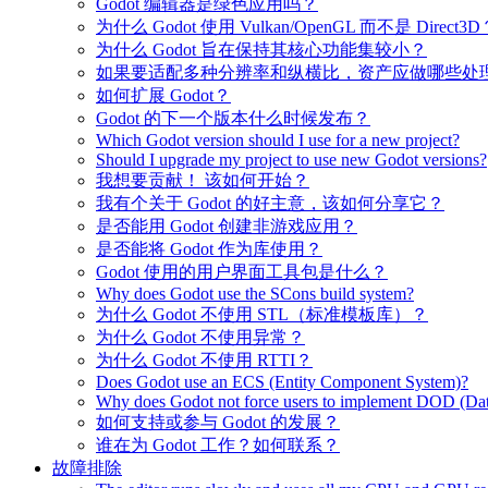
Godot 编辑器是绿色应用吗？
为什么 Godot 使用 Vulkan/OpenGL 而不是 Direct3D
为什么 Godot 旨在保持其核心功能集较小？
如果要适配多种分辨率和纵横比，资产应做哪些处
如何扩展 Godot？
Godot 的下一个版本什么时候发布？
Which Godot version should I use for a new project?
Should I upgrade my project to use new Godot versions?
我想要贡献！ 该如何开始？
我有个关于 Godot 的好主意，该如何分享它？
是否能用 Godot 创建非游戏应用？
是否能将 Godot 作为库使用？
Godot 使用的用户界面工具包是什么？
Why does Godot use the SCons build system?
为什么 Godot 不使用 STL（标准模板库）？
为什么 Godot 不使用异常？
为什么 Godot 不使用 RTTI？
Does Godot use an ECS (Entity Component System)?
Why does Godot not force users to implement DOD (Dat
如何支持或参与 Godot 的发展？
谁在为 Godot 工作？如何联系？
故障排除