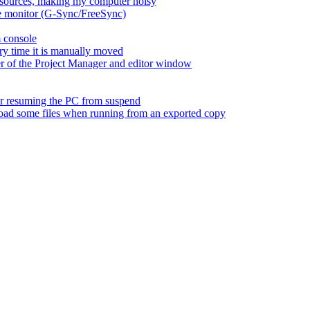
esources, making my computer noisy
ate monitor (G-Sync/FreeSync)
m console
ry time it is manually moved
er of the Project Manager and editor window
fter resuming the PC from suspend
 load some files when running from an exported copy