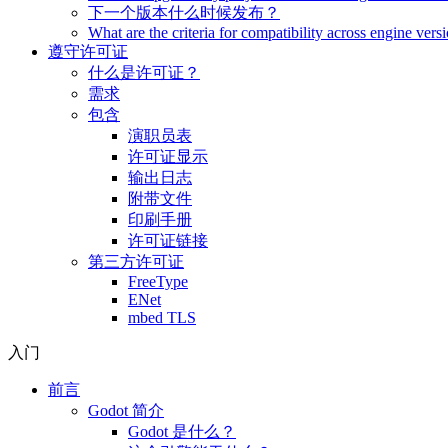
下一个版本什么时候发布？
What are the criteria for compatibility across engine vers
遵守许可证
什么是许可证？
需求
包含
演职员表
许可证显示
输出日志
附带文件
印刷手册
许可证链接
第三方许可证
FreeType
ENet
mbed TLS
入门
前言
Godot 简介
Godot 是什么？