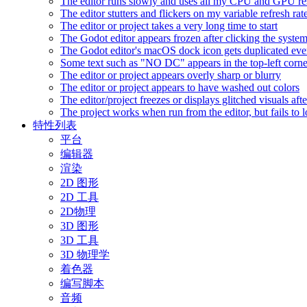
The editor runs slowly and uses all my CPU and GPU r
The editor stutters and flickers on my variable refresh r
The editor or project takes a very long time to start
The Godot editor appears frozen after clicking the syste
The Godot editor's macOS dock icon gets duplicated eve
Some text such as "NO DC" appears in the top-left corn
The editor or project appears overly sharp or blurry
The editor or project appears to have washed out colors
The editor/project freezes or displays glitched visuals a
The project works when run from the editor, but fails to
特性列表
平台
编辑器
渲染
2D 图形
2D 工具
2D物理
3D 图形
3D 工具
3D 物理学
着色器
编写脚本
音频