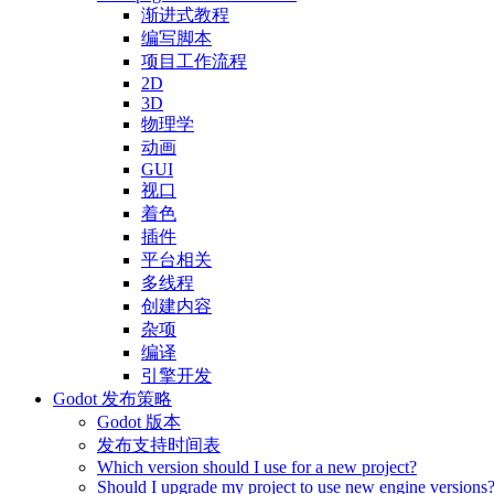
渐进式教程
编写脚本
项目工作流程
2D
3D
物理学
动画
GUI
视口
着色
插件
平台相关
多线程
创建内容
杂项
编译
引擎开发
Godot 发布策略
Godot 版本
发布支持时间表
Which version should I use for a new project?
Should I upgrade my project to use new engine versions