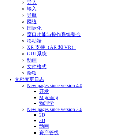
导入
输入
导航
网络
国际化
窗口功能与操作系统整合
移动端
XR 支持（AR 和 VR）
GUI 系统
动画
文件格式
杂项
文档变更日志
New pages since version 4.0
开发
Migrating
物理学
New pages since version 3.6
2D
3D
动画
资产管线