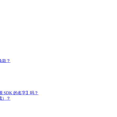
条款？
闭源 SDK 的名字】吗？
成）？