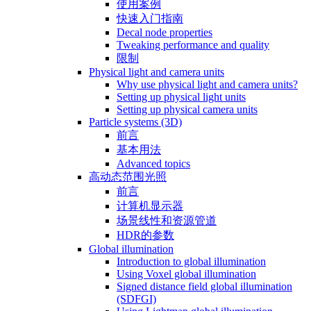
使用案例
快速入门指南
Decal node properties
Tweaking performance and quality
限制
Physical light and camera units
Why use physical light and camera units?
Setting up physical light units
Setting up physical camera units
Particle systems (3D)
前言
基本用法
Advanced topics
高动态范围光照
前言
计算机显示器
场景线性和资源管道
HDR的参数
Global illumination
Introduction to global illumination
Using Voxel global illumination
Signed distance field global illumination
(SDFGI)