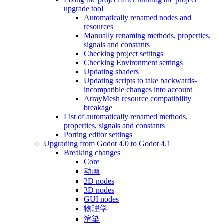
upgrade tool
Automatically renamed nodes and
resources
Manually renaming methods, properties,
signals and constants
Checking project settings
Checking Environment settings
Updating shaders
Updating scripts to take backwards-
incompatible changes into account
ArrayMesh resource compatibility
breakage
List of automatically renamed methods,
properties, signals and constants
Porting editor settings
Upgrading from Godot 4.0 to Godot 4.1
Breaking changes
Core
动画
2D nodes
3D nodes
GUI nodes
物理学
渲染