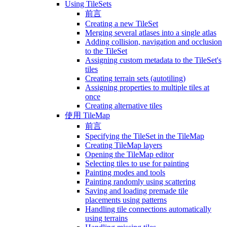
Using TileSets
前言
Creating a new TileSet
Merging several atlases into a single atlas
Adding collision, navigation and occlusion
to the TileSet
Assigning custom metadata to the TileSet's
tiles
Creating terrain sets (autotiling)
Assigning properties to multiple tiles at
once
Creating alternative tiles
使用 TileMap
前言
Specifying the TileSet in the TileMap
Creating TileMap layers
Opening the TileMap editor
Selecting tiles to use for painting
Painting modes and tools
Painting randomly using scattering
Saving and loading premade tile
placements using patterns
Handling tile connections automatically
using terrains