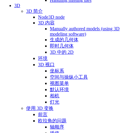
Handling missing tiles
3D
3D 简介
Node3D node
3D 内容
Manually authored models (using 3D
modeling software)
生成的几何体
即时几何体
3D 中的 2D
环境
3D 视口
坐标系
空间与操纵小工具
视图菜单
默认环境
相机
灯光
使用 3D 变换
前言
欧拉角的问题
轴顺序