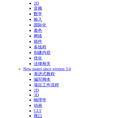
2D
音频
数学
输入
国际化
着色
网络
插件
多线程
创建内容
优化
法律相关
New pages since version 3.0
渐进式教程
编写脚本
项目工作流程
2D
3D
物理学
动画
GUI
视口