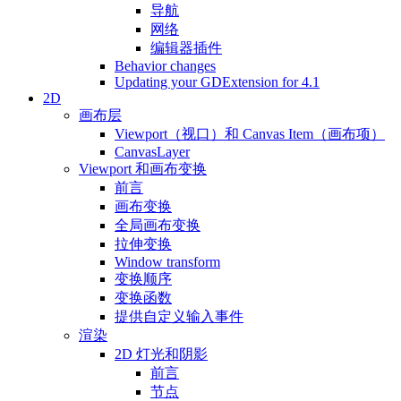
导航
网络
编辑器插件
Behavior changes
Updating your GDExtension for 4.1
2D
画布层
Viewport（视口）和 Canvas Item（画布项）
CanvasLayer
Viewport 和画布变换
前言
画布变换
全局画布变换
拉伸变换
Window transform
变换顺序
变换函数
提供自定义输入事件
渲染
2D 灯光和阴影
前言
节点