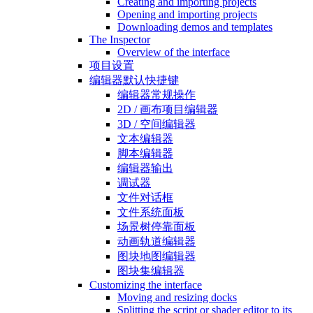
Creating and importing projects
Opening and importing projects
Downloading demos and templates
The Inspector
Overview of the interface
项目设置
编辑器默认快捷键
编辑器常规操作
2D / 画布项目编辑器
3D / 空间编辑器
文本编辑器
脚本编辑器
编辑器输出
调试器
文件对话框
文件系统面板
场景树停靠面板
动画轨道编辑器
图块地图编辑器
图块集编辑器
Customizing the interface
Moving and resizing docks
Splitting the script or shader editor to its