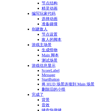
节点结构
精灵动画
编写玩家代码
选择动画
准备碰撞
创建敌人
节点设置
敌人的脚本
游戏主场景
生成怪物
Main 脚本
测试场景
游戏信息显示
ScoreLabel
Message
StartButton
将 HUD 场景连接到 Main 场景
删除旧的小怪
完成了
背景
音效
键盘快捷键