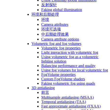
Using Lightmap global illumination
反射探针
Faking global illumination
环境和后期处理
环境
Camera attributes
环境可选项
中后期处理效果
Camera attribute options
Volumetric fog and fog volumes
Volumetric fog properties
Light interaction with volumetric fog
Using volumetric fog as a volumetric
lighting solution
Balancing performance and quality
Using fog volumes for local volumetric fog
FogVolume properties
Custom FogVolume shaders
Faking volumetric fog using quads
3D antialiasing
前言
Multisample antialiasing (MSAA)
Temporal antialiasing (TAA)
Fast approximate antialiasing (FXAA)