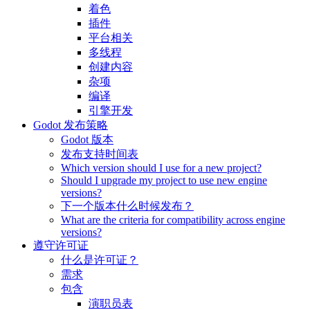
着色
插件
平台相关
多线程
创建内容
杂项
编译
引擎开发
Godot 发布策略
Godot 版本
发布支持时间表
Which version should I use for a new project?
Should I upgrade my project to use new engine
versions?
下一个版本什么时候发布？
What are the criteria for compatibility across engine
versions?
遵守许可证
什么是许可证？
需求
包含
演职员表