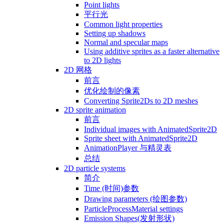
Point lights
平行光
Common light properties
Setting up shadows
Normal and specular maps
Using additive sprites as a faster alternative
to 2D lights
2D 网格
前言
优化绘制的像素
Converting Sprite2Ds to 2D meshes
2D sprite animation
前言
Individual images with AnimatedSprite2D
Sprite sheet with AnimatedSprite2D
AnimationPlayer 与精灵表
总结
2D particle systems
简介
Time (时间)参数
Drawing parameters (绘图参数)
ParticleProcessMaterial settings
Emission Shapes(发射形状)