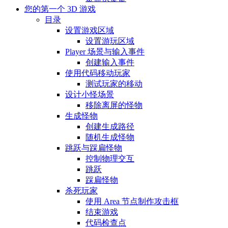
您的第一个 3D 游戏
目录
设置游戏区域
设置游玩区域
Player 场景与输入事件
创建输入事件
使用代码移动玩家
测试玩家的移动
设计小怪场景
移除离屏的怪物
生成怪物
创建生成路径
随机生成怪物
跳跃与踩扁怪物
控制物理交互
跳跃
踩扁怪物
杀死玩家
使用 Area 节点制作攻击框
结束游戏
代码检查点