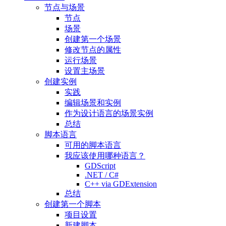
节点与场景
节点
场景
创建第一个场景
修改节点的属性
运行场景
设置主场景
创建实例
实践
编辑场景和实例
作为设计语言的场景实例
总结
脚本语言
可用的脚本语言
我应该使用哪种语言？
GDScript
.NET / C#
C++ via GDExtension
总结
创建第一个脚本
项目设置
新建脚本