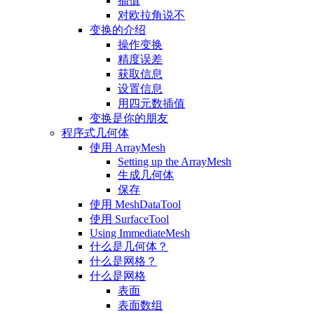
插值
对欧拉角说不
变换的介绍
操作变换
精度误差
获取信息
设置信息
用四元数插值
变换是你的朋友
程序式几何体
使用 ArrayMesh
Setting up the ArrayMesh
生成几何体
保存
使用 MeshDataTool
使用 SurfaceTool
Using ImmediateMesh
什么是几何体？
什么是网格？
什么是网格
表面
表面数组