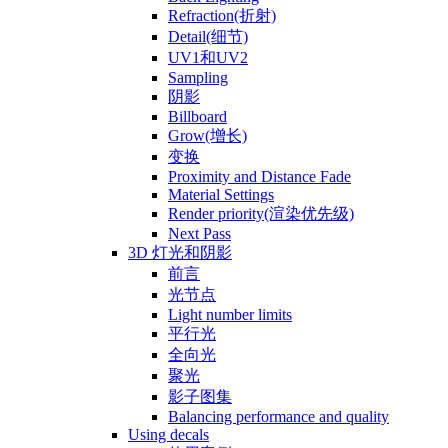
Refraction(折射)
Detail(细节)
UV1和UV2
Sampling
阴影
Billboard
Grow(增长)
变换
Proximity and Distance Fade
Material Settings
Render priority(渲染优先级)
Next Pass
3D 灯光和阴影
前言
光节点
Light number limits
平行光
全向光
聚光
影子图集
Balancing performance and quality
Using decals