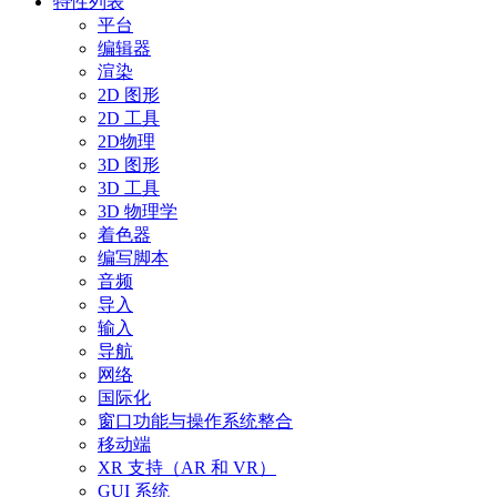
特性列表
平台
编辑器
渲染
2D 图形
2D 工具
2D物理
3D 图形
3D 工具
3D 物理学
着色器
编写脚本
音频
导入
输入
导航
网络
国际化
窗口功能与操作系统整合
移动端
XR 支持（AR 和 VR）
GUI 系统