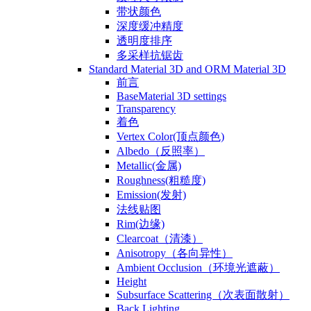
带状颜色
深度缓冲精度
透明度排序
多采样抗锯齿
Standard Material 3D and ORM Material 3D
前言
BaseMaterial 3D settings
Transparency
着色
Vertex Color(顶点颜色)
Albedo（反照率）
Metallic(金属)
Roughness(粗糙度)
Emission(发射)
法线贴图
Rim(边缘)
Clearcoat（清漆）
Anisotropy（各向异性）
Ambient Occlusion（环境光遮蔽）
Height
Subsurface Scattering（次表面散射）
Back Lighting