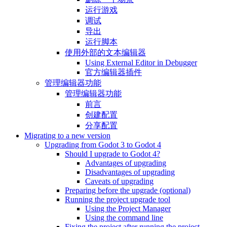
运行游戏
调试
导出
运行脚本
使用外部的文本编辑器
Using External Editor in Debugger
官方编辑器插件
管理编辑器功能
管理编辑器功能
前言
创建配置
分享配置
Migrating to a new version
Upgrading from Godot 3 to Godot 4
Should I upgrade to Godot 4?
Advantages of upgrading
Disadvantages of upgrading
Caveats of upgrading
Preparing before the upgrade (optional)
Running the project upgrade tool
Using the Project Manager
Using the command line
Fixing the project after running the project