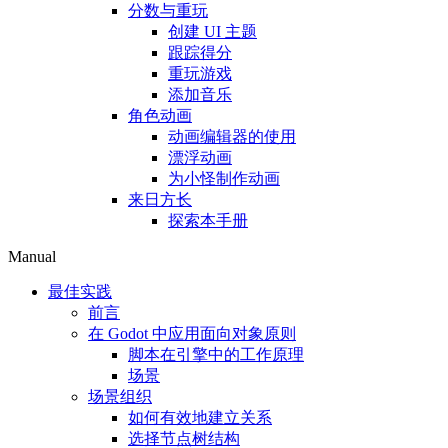
分数与重玩
创建 UI 主题
跟踪得分
重玩游戏
添加音乐
角色动画
动画编辑器的使用
漂浮动画
为小怪制作动画
来日方长
探索本手册
Manual
最佳实践
前言
在 Godot 中应用面向对象原则
脚本在引擎中的工作原理
场景
场景组织
如何有效地建立关系
选择节点树结构