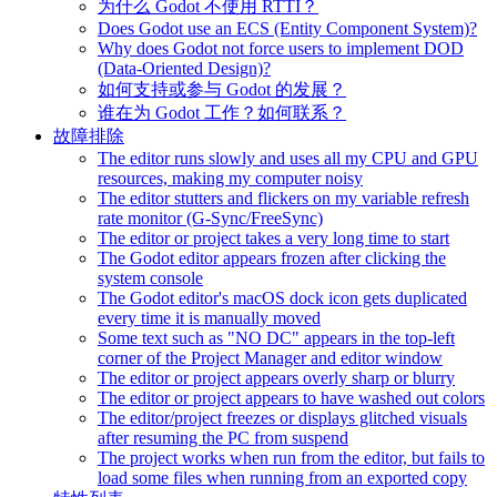
为什么 Godot 不使用 RTTI？
Does Godot use an ECS (Entity Component System)?
Why does Godot not force users to implement DOD
(Data-Oriented Design)?
如何支持或参与 Godot 的发展？
谁在为 Godot 工作？如何联系？
故障排除
The editor runs slowly and uses all my CPU and GPU
resources, making my computer noisy
The editor stutters and flickers on my variable refresh
rate monitor (G-Sync/FreeSync)
The editor or project takes a very long time to start
The Godot editor appears frozen after clicking the
system console
The Godot editor's macOS dock icon gets duplicated
every time it is manually moved
Some text such as "NO DC" appears in the top-left
corner of the Project Manager and editor window
The editor or project appears overly sharp or blurry
The editor or project appears to have washed out colors
The editor/project freezes or displays glitched visuals
after resuming the PC from suspend
The project works when run from the editor, but fails to
load some files when running from an exported copy