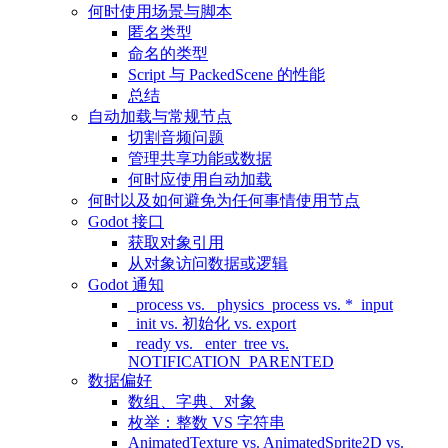
何时使用场景与脚本
匿名类型
命名的类型
Script 与 PackedScene 的性能
总结
自动加载与常规节点
切割音频问题
管理共享功能或数据
何时应使用自动加载
何时以及如何避免为任何事情使用节点
Godot 接口
获取对象引用
从对象访问数据或逻辑
Godot 通知
_process vs. _physics_process vs. *_input
_init vs. 初始化 vs. export
_ready vs. _enter_tree vs.
NOTIFICATION_PARENTED
数据偏好
数组、字典、对象
枚举：整数 VS 字符串
AnimatedTexture vs. AnimatedSprite2D vs.