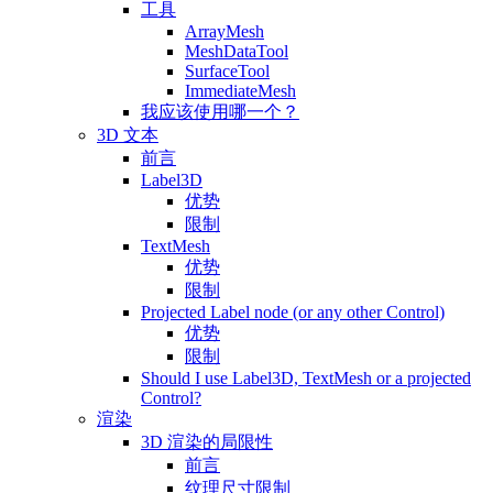
工具
ArrayMesh
MeshDataTool
SurfaceTool
ImmediateMesh
我应该使用哪一个？
3D 文本
前言
Label3D
优势
限制
TextMesh
优势
限制
Projected Label node (or any other Control)
优势
限制
Should I use Label3D, TextMesh or a projected
Control?
渲染
3D 渲染的局限性
前言
纹理尺寸限制