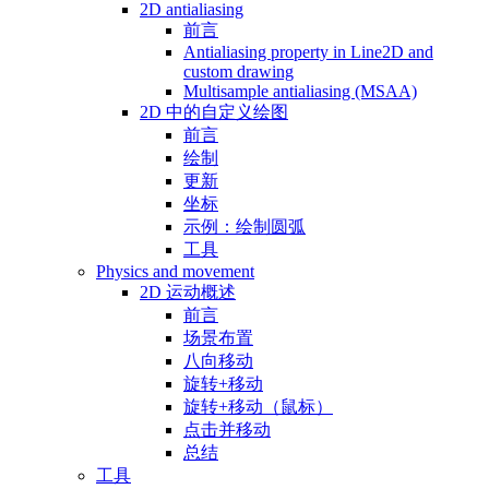
2D antialiasing
前言
Antialiasing property in Line2D and
custom drawing
Multisample antialiasing (MSAA)
2D 中的自定义绘图
前言
绘制
更新
坐标
示例：绘制圆弧
工具
Physics and movement
2D 运动概述
前言
场景布置
八向移动
旋转+移动
旋转+移动（鼠标）
点击并移动
总结
工具