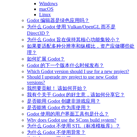
Windows
macOS
Linux
Godot 编辑器是绿色应用吗？
为什么 Godot 使用 Vulkan/OpenGL 而不是
Direct3D？
为什么 Godot 旨在保持其核心功能集较小？
如果要适配多种分辨率和纵横比，资产应做哪些处
理？
如何扩展 Godot？
Godot 的下一个版本什么时候发布？
Which Godot version should I use for a new project?
Should I upgrade my project to use new Godot
versions?
我想要贡献！ 该如何开始？
我有个关于 Godot 的好主意，该如何分享它？
是否能用 Godot 创建非游戏应用？
是否能将 Godot 作为库使用？
Godot 使用的用户界面工具包是什么？
Why does Godot use the SCons build system?
为什么 Godot 不使用 STL（标准模板库）？
为什么 Godot 不使用异常？