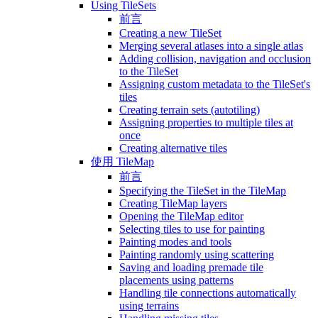
Using TileSets
前言
Creating a new TileSet
Merging several atlases into a single atlas
Adding collision, navigation and occlusion
to the TileSet
Assigning custom metadata to the TileSet's
tiles
Creating terrain sets (autotiling)
Assigning properties to multiple tiles at
once
Creating alternative tiles
使用 TileMap
前言
Specifying the TileSet in the TileMap
Creating TileMap layers
Opening the TileMap editor
Selecting tiles to use for painting
Painting modes and tools
Painting randomly using scattering
Saving and loading premade tile
placements using patterns
Handling tile connections automatically
using terrains