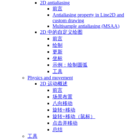
2D antialiasing
前言
Antialiasing property in Line2D and
custom drawing
Multisample antialiasing (MSAA)
2D 中的自定义绘图
前言
绘制
更新
坐标
示例：绘制圆弧
工具
Physics and movement
2D 运动概述
前言
场景布置
八向移动
旋转+移动
旋转+移动（鼠标）
点击并移动
总结
工具