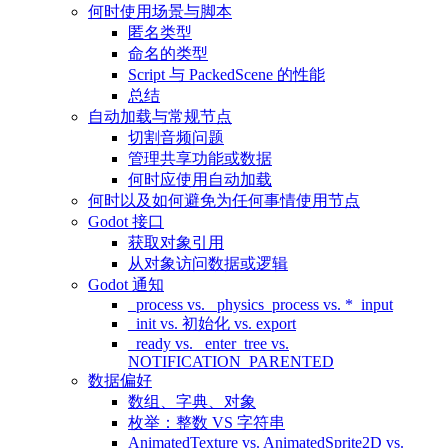
何时使用场景与脚本
匿名类型
命名的类型
Script 与 PackedScene 的性能
总结
自动加载与常规节点
切割音频问题
管理共享功能或数据
何时应使用自动加载
何时以及如何避免为任何事情使用节点
Godot 接口
获取对象引用
从对象访问数据或逻辑
Godot 通知
_process vs. _physics_process vs. *_input
_init vs. 初始化 vs. export
_ready vs. _enter_tree vs.
NOTIFICATION_PARENTED
数据偏好
数组、字典、对象
枚举：整数 VS 字符串
AnimatedTexture vs. AnimatedSprite2D vs.