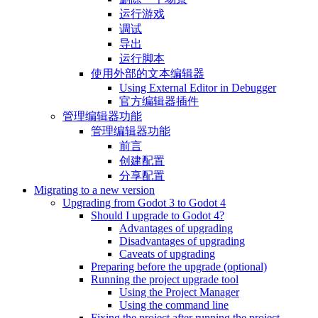
运行游戏
调试
导出
运行脚本
使用外部的文本编辑器
Using External Editor in Debugger
官方编辑器插件
管理编辑器功能
管理编辑器功能
前言
创建配置
分享配置
Migrating to a new version
Upgrading from Godot 3 to Godot 4
Should I upgrade to Godot 4?
Advantages of upgrading
Disadvantages of upgrading
Caveats of upgrading
Preparing before the upgrade (optional)
Running the project upgrade tool
Using the Project Manager
Using the command line
Fixing the project after running the project