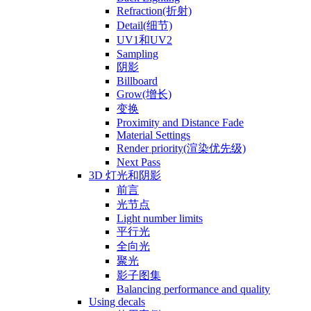
Refraction(折射)
Detail(细节)
UV1和UV2
Sampling
阴影
Billboard
Grow(增长)
变换
Proximity and Distance Fade
Material Settings
Render priority(渲染优先级)
Next Pass
3D 灯光和阴影
前言
光节点
Light number limits
平行光
全向光
聚光
影子图集
Balancing performance and quality
Using decals