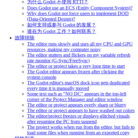
为什么 Godot 不使用 RTTI？
Does Godot use an ECS (Entity Component System)?
Why does Godot not force users to implement DOD
(Data-Oriented Design)?
如何支持或参与 Godot 的发展？
谁在为 Godot 工作？如何联系？
故障排除
The editor runs slowly and uses all my CPU and GPU
resources, making my computer noisy
The editor stutters and flickers on my variable refresh
rate monitor (G-Sync/FreeSync)
The editor or project takes a very long time to start
The Godot editor appears frozen after clicking the
system console
The Godot editor's macOS dock icon gets duplicated
every time it is manually moved
Some text such as "NO DC" appears in the top-left
corner of the Project Manager and editor window
The editor or project appears overly sharp or blurry
The editor or project appears to have washed out colors
The editor/project freezes or displays glitched visuals
after resuming the PC from suspend
The project works when run from the editor, but fails to
load some files when running from an exported copy