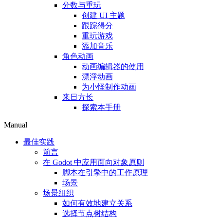
分数与重玩
创建 UI 主题
跟踪得分
重玩游戏
添加音乐
角色动画
动画编辑器的使用
漂浮动画
为小怪制作动画
来日方长
探索本手册
Manual
最佳实践
前言
在 Godot 中应用面向对象原则
脚本在引擎中的工作原理
场景
场景组织
如何有效地建立关系
选择节点树结构