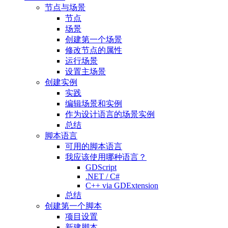
节点与场景
节点
场景
创建第一个场景
修改节点的属性
运行场景
设置主场景
创建实例
实践
编辑场景和实例
作为设计语言的场景实例
总结
脚本语言
可用的脚本语言
我应该使用哪种语言？
GDScript
.NET / C#
C++ via GDExtension
总结
创建第一个脚本
项目设置
新建脚本