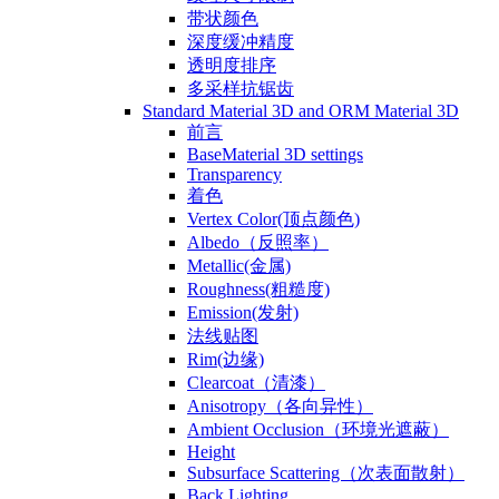
带状颜色
深度缓冲精度
透明度排序
多采样抗锯齿
Standard Material 3D and ORM Material 3D
前言
BaseMaterial 3D settings
Transparency
着色
Vertex Color(顶点颜色)
Albedo（反照率）
Metallic(金属)
Roughness(粗糙度)
Emission(发射)
法线贴图
Rim(边缘)
Clearcoat（清漆）
Anisotropy（各向异性）
Ambient Occlusion（环境光遮蔽）
Height
Subsurface Scattering（次表面散射）
Back Lighting