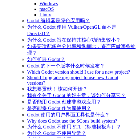
Windows
macOS
Linux
Godot 编辑器是绿色应用吗？
为什么 Godot 使用 Vulkan/OpenGL 而不是
Direct3D？
为什么 Godot 旨在保持其核心功能集较小？
如果要适配多种分辨率和纵横比，资产应做哪些处
理？
如何扩展 Godot？
Godot 的下一个版本什么时候发布？
Which Godot version should I use for a new project?
Should I upgrade my project to use new Godot
versions?
我想要贡献！ 该如何开始？
我有个关于 Godot 的好主意，该如何分享它？
是否能用 Godot 创建非游戏应用？
是否能将 Godot 作为库使用？
Godot 使用的用户界面工具包是什么？
Why does Godot use the SCons build system?
为什么 Godot 不使用 STL（标准模板库）？
为什么 Godot 不使用异常？