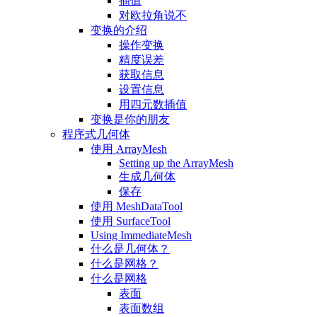
插值
对欧拉角说不
变换的介绍
操作变换
精度误差
获取信息
设置信息
用四元数插值
变换是你的朋友
程序式几何体
使用 ArrayMesh
Setting up the ArrayMesh
生成几何体
保存
使用 MeshDataTool
使用 SurfaceTool
Using ImmediateMesh
什么是几何体？
什么是网格？
什么是网格
表面
表面数组