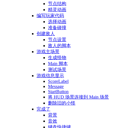
节点结构
精灵动画
编写玩家代码
选择动画
准备碰撞
创建敌人
节点设置
敌人的脚本
游戏主场景
生成怪物
Main 脚本
测试场景
游戏信息显示
ScoreLabel
Message
StartButton
将 HUD 场景连接到 Main 场景
删除旧的小怪
完成了
背景
音效
键盘快捷键