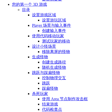
您的第一个 3D 游戏
目录
设置游戏区域
设置游玩区域
Player 场景与输入事件
创建输入事件
使用代码移动玩家
测试玩家的移动
设计小怪场景
移除离屏的怪物
生成怪物
创建生成路径
随机生成怪物
跳跃与踩扁怪物
控制物理交互
跳跃
踩扁怪物
杀死玩家
使用 Area 节点制作攻击框
结束游戏
代码检查点