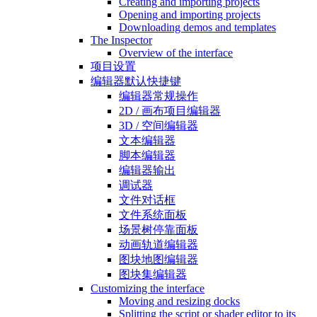
Creating and importing projects
Opening and importing projects
Downloading demos and templates
The Inspector
Overview of the interface
项目设置
编辑器默认快捷键
编辑器常规操作
2D / 画布项目编辑器
3D / 空间编辑器
文本编辑器
脚本编辑器
编辑器输出
调试器
文件对话框
文件系统面板
场景树停靠面板
动画轨道编辑器
图块地图编辑器
图块集编辑器
Customizing the interface
Moving and resizing docks
Splitting the script or shader editor to its