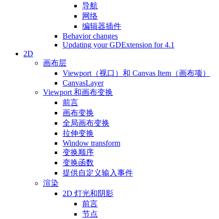
导航
网络
编辑器插件
Behavior changes
Updating your GDExtension for 4.1
2D
画布层
Viewport（视口）和 Canvas Item（画布项）
CanvasLayer
Viewport 和画布变换
前言
画布变换
全局画布变换
拉伸变换
Window transform
变换顺序
变换函数
提供自定义输入事件
渲染
2D 灯光和阴影
前言
节点