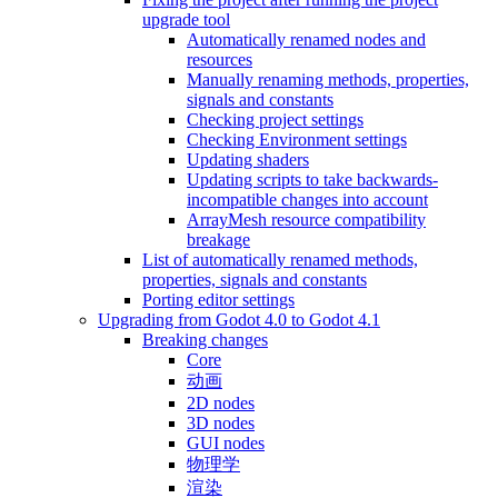
upgrade tool
Automatically renamed nodes and
resources
Manually renaming methods, properties,
signals and constants
Checking project settings
Checking Environment settings
Updating shaders
Updating scripts to take backwards-
incompatible changes into account
ArrayMesh resource compatibility
breakage
List of automatically renamed methods,
properties, signals and constants
Porting editor settings
Upgrading from Godot 4.0 to Godot 4.1
Breaking changes
Core
动画
2D nodes
3D nodes
GUI nodes
物理学
渲染