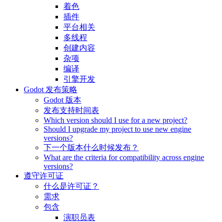
着色
插件
平台相关
多线程
创建内容
杂项
编译
引擎开发
Godot 发布策略
Godot 版本
发布支持时间表
Which version should I use for a new project?
Should I upgrade my project to use new engine
versions?
下一个版本什么时候发布？
What are the criteria for compatibility across engine
versions?
遵守许可证
什么是许可证？
需求
包含
演职员表