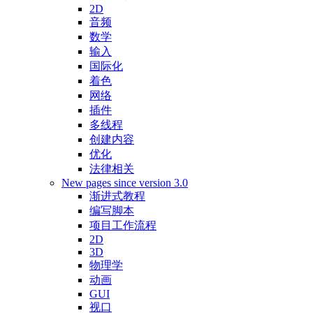
2D
音频
数学
输入
国际化
着色
网络
插件
多线程
创建内容
优化
法律相关
New pages since version 3.0
渐进式教程
编写脚本
项目工作流程
2D
3D
物理学
动画
GUI
视口