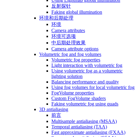
Using Lightmap global illumination
反射探针
Faking global illumination
环境和后期处理
环境
Camera attributes
环境可选项
中后期处理效果
Camera attribute options
Volumetric fog and fog volumes
Volumetric fog properties
Light interaction with volumetric fog
Using volumetric fog as a volumetric
lighting solution
Balancing performance and quality
Using fog volumes for local volumetric fog
FogVolume properties
Custom FogVolume shaders
Faking volumetric fog using quads
3D antialiasing
前言
Multisample antialiasing (MSAA)
Temporal antialiasing (TAA)
Fast approximate antialiasing (FXAA)