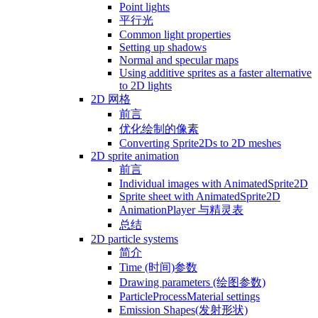
Point lights
平行光
Common light properties
Setting up shadows
Normal and specular maps
Using additive sprites as a faster alternative
to 2D lights
2D 网格
前言
优化绘制的像素
Converting Sprite2Ds to 2D meshes
2D sprite animation
前言
Individual images with AnimatedSprite2D
Sprite sheet with AnimatedSprite2D
AnimationPlayer 与精灵表
总结
2D particle systems
简介
Time (时间)参数
Drawing parameters (绘图参数)
ParticleProcessMaterial settings
Emission Shapes(发射形状)