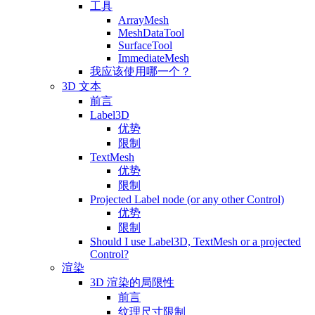
工具
ArrayMesh
MeshDataTool
SurfaceTool
ImmediateMesh
我应该使用哪一个？
3D 文本
前言
Label3D
优势
限制
TextMesh
优势
限制
Projected Label node (or any other Control)
优势
限制
Should I use Label3D, TextMesh or a projected
Control?
渲染
3D 渲染的局限性
前言
纹理尺寸限制