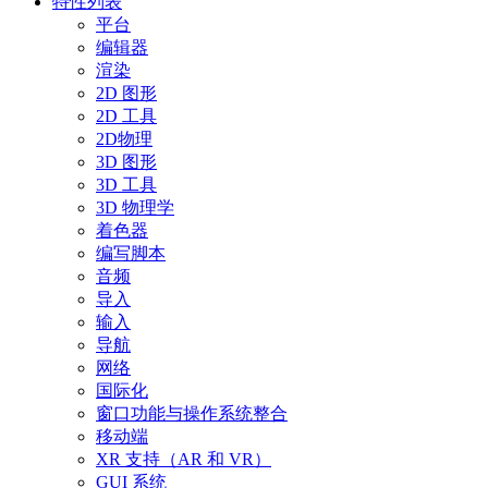
特性列表
平台
编辑器
渲染
2D 图形
2D 工具
2D物理
3D 图形
3D 工具
3D 物理学
着色器
编写脚本
音频
导入
输入
导航
网络
国际化
窗口功能与操作系统整合
移动端
XR 支持（AR 和 VR）
GUI 系统