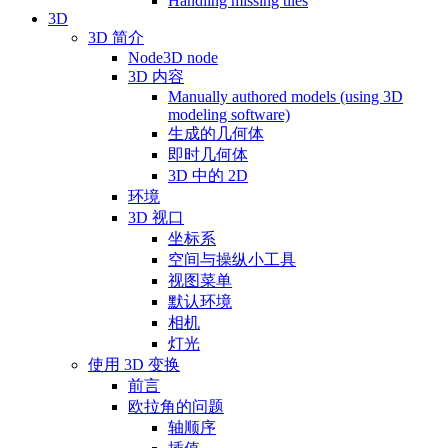
Handling missing tiles
3D
3D 简介
Node3D node
3D 内容
Manually authored models (using 3D
modeling software)
生成的几何体
即时几何体
3D 中的 2D
环境
3D 视口
坐标系
空间与操纵小工具
视图菜单
默认环境
相机
灯光
使用 3D 变换
前言
欧拉角的问题
轴顺序