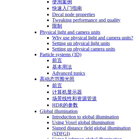
使用案例
快速入门指南
Decal node properties
Tweaking performance and quality
限制
Physical light and camera units
Why use physical light and camera units?
Setting up physical light units
Setting up physical camera units
Particle systems (3D)
前言
基本用法
Advanced topics
高动态范围光照
前言
计算机显示器
场景线性和资源管道
HDR的参数
Global illumination
Introduction to global illumination
Using Voxel global illumination
Signed distance field global illumination
(SDFGI)