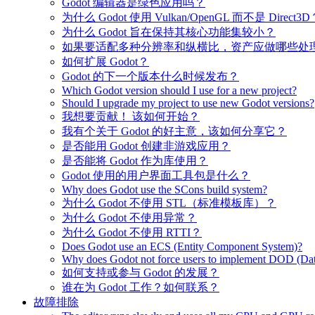
Godot 编辑器是绿色应用吗？
为什么 Godot 使用 Vulkan/OpenGL 而不是 Direct3D
为什么 Godot 旨在保持其核心功能集较小？
如果要适配多种分辨率和纵横比，资产应做哪些处
如何扩展 Godot？
Godot 的下一个版本什么时候发布？
Which Godot version should I use for a new project?
Should I upgrade my project to use new Godot versions?
我想要贡献！ 该如何开始？
我有个关于 Godot 的好主意，该如何分享它？
是否能用 Godot 创建非游戏应用？
是否能将 Godot 作为库使用？
Godot 使用的用户界面工具包是什么？
Why does Godot use the SCons build system?
为什么 Godot 不使用 STL（标准模板库）？
为什么 Godot 不使用异常？
为什么 Godot 不使用 RTTI？
Does Godot use an ECS (Entity Component System)?
Why does Godot not force users to implement DOD (Dat
如何支持或参与 Godot 的发展？
谁在为 Godot 工作？如何联系？
故障排除