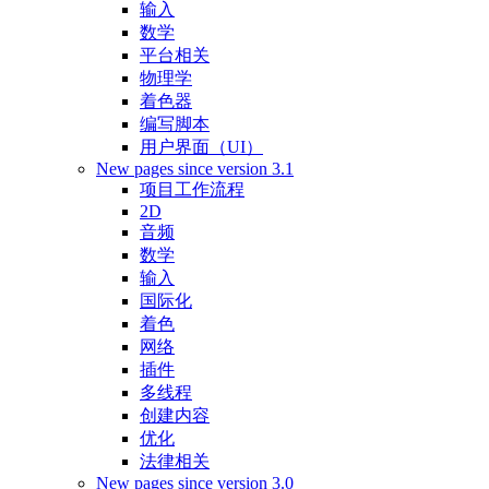
输入
数学
平台相关
物理学
着色器
编写脚本
用户界面（UI）
New pages since version 3.1
项目工作流程
2D
音频
数学
输入
国际化
着色
网络
插件
多线程
创建内容
优化
法律相关
New pages since version 3.0