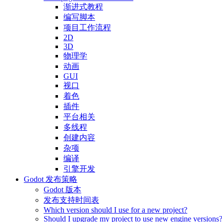
渐进式教程
编写脚本
项目工作流程
2D
3D
物理学
动画
GUI
视口
着色
插件
平台相关
多线程
创建内容
杂项
编译
引擎开发
Godot 发布策略
Godot 版本
发布支持时间表
Which version should I use for a new project?
Should I upgrade my project to use new engine versions