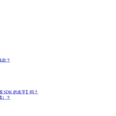
条款？
闭源 SDK 的名字】吗？
成）？