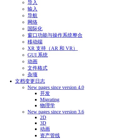
导入
输入
导航
网络
国际化
窗口功能与操作系统整合
移动端
XR 支持（AR 和 VR）
GUI 系统
动画
文件格式
杂项
文档变更日志
New pages since version 4.0
开发
Migrating
物理学
New pages since version 3.6
2D
3D
动画
资产管线