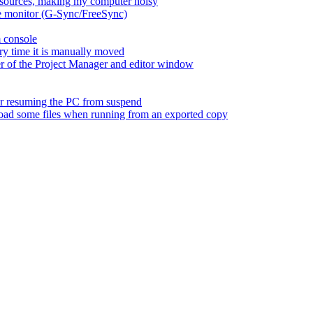
esources, making my computer noisy
ate monitor (G-Sync/FreeSync)
m console
ry time it is manually moved
er of the Project Manager and editor window
fter resuming the PC from suspend
 load some files when running from an exported copy