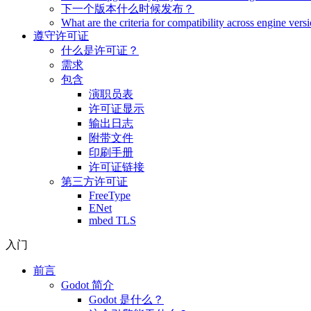
下一个版本什么时候发布？
What are the criteria for compatibility across engine vers
遵守许可证
什么是许可证？
需求
包含
演职员表
许可证显示
输出日志
附带文件
印刷手册
许可证链接
第三方许可证
FreeType
ENet
mbed TLS
入门
前言
Godot 简介
Godot 是什么？