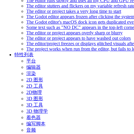
The editor runs slowly and uses all my CPU and GPU r
The editor stutters and flickers on my variable refresh r
The editor or project takes a very long time to start
The Godot editor appears frozen after clicking the syste
The Godot editor's macOS dock icon gets duplicated eve
Some text such as "NO DC" appears in the top-left corn
The editor or project appears overly sharp or blurry
The editor or project appears to have washed out colors
The editor/project freezes or displays glitched visuals a
The project works when run from the editor, but fails to
特性列表
平台
编辑器
渲染
2D 图形
2D 工具
2D物理
3D 图形
3D 工具
3D 物理学
着色器
编写脚本
音频