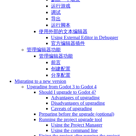
运行游戏
调试
导出
运行脚本
使用外部的文本编辑器
Using External Editor in Debugger
官方编辑器插件
管理编辑器功能
管理编辑器功能
前言
创建配置
分享配置
Migrating to a new version
Upgrading from Godot 3 to Godot 4
Should I upgrade to Godot 4?
Advantages of upgrading
Disadvantages of upgrading
Caveats of upgrading
Preparing before the upgrade (optional)
Running the project upgrade tool
Using the Project Manager
Using the command line
Fixing the project after running the project