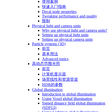
使用案例
快速入门指南
Decal node properties
Tweaking performance and quality
限制
Physical light and camera units
Why use physical light and camera units?
Setting up physical light units
Setting up physical camera units
Particle systems (3D)
前言
基本用法
Advanced topics
高动态范围光照
前言
计算机显示器
场景线性和资源管道
HDR的参数
Global illumination
Introduction to global illumination
Using Voxel global illumination
Signed distance field global illumination
(SDFGI)