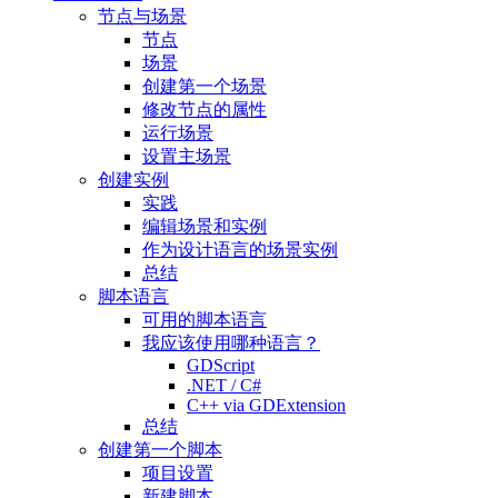
节点与场景
节点
场景
创建第一个场景
修改节点的属性
运行场景
设置主场景
创建实例
实践
编辑场景和实例
作为设计语言的场景实例
总结
脚本语言
可用的脚本语言
我应该使用哪种语言？
GDScript
.NET / C#
C++ via GDExtension
总结
创建第一个脚本
项目设置
新建脚本