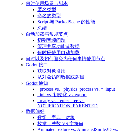
何时使用场景与脚本
匿名类型
命名的类型
Script 与 PackedScene 的性能
总结
自动加载与常规节点
切割音频问题
管理共享功能或数据
何时应使用自动加载
何时以及如何避免为任何事情使用节点
Godot 接口
获取对象引用
从对象访问数据或逻辑
Godot 通知
_process vs. _physics_process vs. *_input
_init vs. 初始化 vs. export
_ready vs. _enter_tree vs.
NOTIFICATION_PARENTED
数据偏好
数组、字典、对象
枚举：整数 VS 字符串
AnimatedTexture vs. AnimatedSprite2D vs.