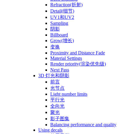
Refraction(折射)
Detail(细节)
UV1和UV2
Sampling
阴影
Billboard
Grow(增长)
变换
Proximity and Distance Fade
Material Settings
Render priority(渲染优先级)
Next Pass
3D 灯光和阴影
前言
光节点
Light number limits
平行光
全向光
聚光
影子图集
Balancing performance and quality
Using decals