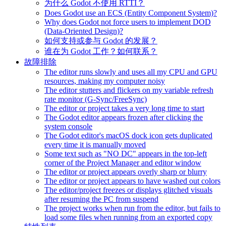
为什么 Godot 不使用 RTTI？
Does Godot use an ECS (Entity Component System)?
Why does Godot not force users to implement DOD
(Data-Oriented Design)?
如何支持或参与 Godot 的发展？
谁在为 Godot 工作？如何联系？
故障排除
The editor runs slowly and uses all my CPU and GPU
resources, making my computer noisy
The editor stutters and flickers on my variable refresh
rate monitor (G-Sync/FreeSync)
The editor or project takes a very long time to start
The Godot editor appears frozen after clicking the
system console
The Godot editor's macOS dock icon gets duplicated
every time it is manually moved
Some text such as "NO DC" appears in the top-left
corner of the Project Manager and editor window
The editor or project appears overly sharp or blurry
The editor or project appears to have washed out colors
The editor/project freezes or displays glitched visuals
after resuming the PC from suspend
The project works when run from the editor, but fails to
load some files when running from an exported copy