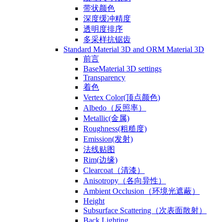
带状颜色
深度缓冲精度
透明度排序
多采样抗锯齿
Standard Material 3D and ORM Material 3D
前言
BaseMaterial 3D settings
Transparency
着色
Vertex Color(顶点颜色)
Albedo（反照率）
Metallic(金属)
Roughness(粗糙度)
Emission(发射)
法线贴图
Rim(边缘)
Clearcoat（清漆）
Anisotropy（各向异性）
Ambient Occlusion（环境光遮蔽）
Height
Subsurface Scattering（次表面散射）
Back Lighting