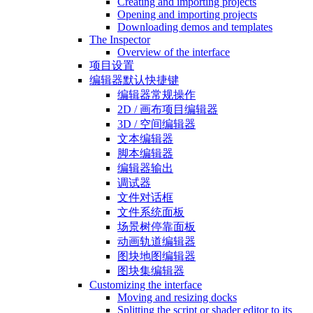
Creating and importing projects
Opening and importing projects
Downloading demos and templates
The Inspector
Overview of the interface
项目设置
编辑器默认快捷键
编辑器常规操作
2D / 画布项目编辑器
3D / 空间编辑器
文本编辑器
脚本编辑器
编辑器输出
调试器
文件对话框
文件系统面板
场景树停靠面板
动画轨道编辑器
图块地图编辑器
图块集编辑器
Customizing the interface
Moving and resizing docks
Splitting the script or shader editor to its