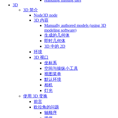
Handling missing tiles
3D
3D 简介
Node3D node
3D 内容
Manually authored models (using 3D
modeling software)
生成的几何体
即时几何体
3D 中的 2D
环境
3D 视口
坐标系
空间与操纵小工具
视图菜单
默认环境
相机
灯光
使用 3D 变换
前言
欧拉角的问题
轴顺序