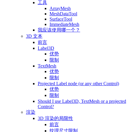
工具
ArrayMesh
MeshDataTool
SurfaceTool
ImmediateMesh
我应该使用哪一个？
3D 文本
前言
Label3D
优势
限制
TextMesh
优势
限制
Projected Label node (or any other Control)
优势
限制
Should I use Label3D, TextMesh or a projected
Control?
渲染
3D 渲染的局限性
前言
纹理尺寸限制