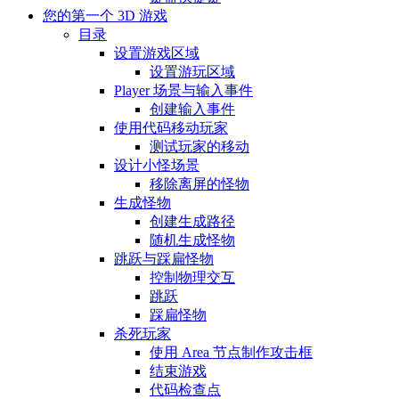
您的第一个 3D 游戏
目录
设置游戏区域
设置游玩区域
Player 场景与输入事件
创建输入事件
使用代码移动玩家
测试玩家的移动
设计小怪场景
移除离屏的怪物
生成怪物
创建生成路径
随机生成怪物
跳跃与踩扁怪物
控制物理交互
跳跃
踩扁怪物
杀死玩家
使用 Area 节点制作攻击框
结束游戏
代码检查点