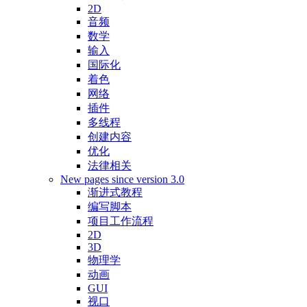
2D
音频
数学
输入
国际化
着色
网络
插件
多线程
创建内容
优化
法律相关
New pages since version 3.0
渐进式教程
编写脚本
项目工作流程
2D
3D
物理学
动画
GUI
视口