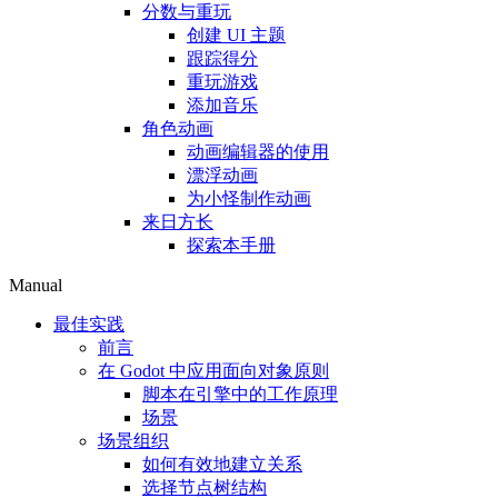
分数与重玩
创建 UI 主题
跟踪得分
重玩游戏
添加音乐
角色动画
动画编辑器的使用
漂浮动画
为小怪制作动画
来日方长
探索本手册
Manual
最佳实践
前言
在 Godot 中应用面向对象原则
脚本在引擎中的工作原理
场景
场景组织
如何有效地建立关系
选择节点树结构