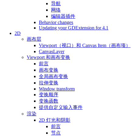
导航
网络
编辑器插件
Behavior changes
Updating your GDExtension for 4.1
2D
画布层
Viewport（视口）和 Canvas Item（画布项）
CanvasLayer
Viewport 和画布变换
前言
画布变换
全局画布变换
拉伸变换
Window transform
变换顺序
变换函数
提供自定义输入事件
渲染
2D 灯光和阴影
前言
节点