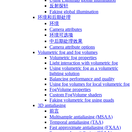
Using Lightmap global illumination
反射探针
Faking global illumination
环境和后期处理
环境
Camera attributes
环境可选项
中后期处理效果
Camera attribute options
Volumetric fog and fog volumes
Volumetric fog properties
Light interaction with volumetric fog
Using volumetric fog as a volumetric
lighting solution
Balancing performance and quality
Using fog volumes for local volumetric fog
FogVolume properties
Custom FogVolume shaders
Faking volumetric fog using quads
3D antialiasing
前言
Multisample antialiasing (MSAA)
Temporal antialiasing (TAA)
Fast approximate antialiasing (FXAA)