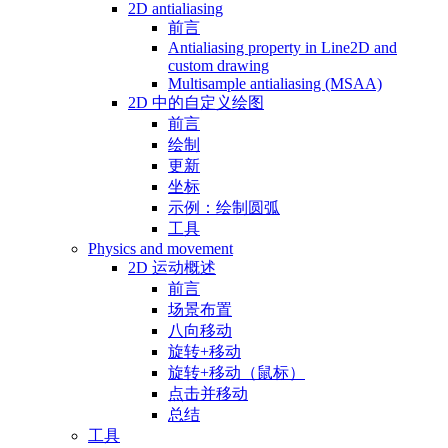
2D antialiasing
前言
Antialiasing property in Line2D and
custom drawing
Multisample antialiasing (MSAA)
2D 中的自定义绘图
前言
绘制
更新
坐标
示例：绘制圆弧
工具
Physics and movement
2D 运动概述
前言
场景布置
八向移动
旋转+移动
旋转+移动（鼠标）
点击并移动
总结
工具