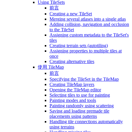
Using TileSets
前言
Creating a new TileSet
Merging several atlases into a single atlas
Adding collision, navigation and occlusion
to the TileSet
Assigning custom metadata to the TileSet's
tiles
Creating terrain sets (autotiling)
Assigning properties to multiple tiles at
once
Creating alternative tiles
使用 TileMap
前言
Specifying the TileSet in the TileMap
Creating TileMap layers
Opening the TileMap editor
Selecting tiles to use for painting
Painting modes and tools
Painting randomly using scattering
Saving and loading premade tile
placements using patterns
Handling tile connections automatically
using terrains