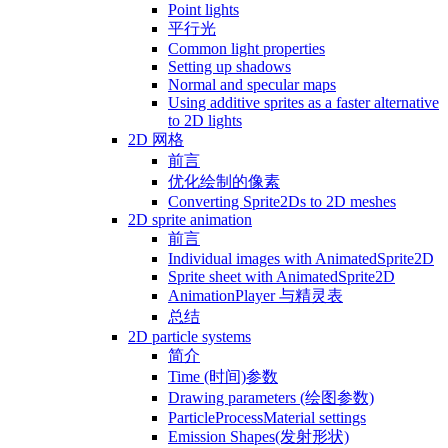
Point lights
平行光
Common light properties
Setting up shadows
Normal and specular maps
Using additive sprites as a faster alternative
to 2D lights
2D 网格
前言
优化绘制的像素
Converting Sprite2Ds to 2D meshes
2D sprite animation
前言
Individual images with AnimatedSprite2D
Sprite sheet with AnimatedSprite2D
AnimationPlayer 与精灵表
总结
2D particle systems
简介
Time (时间)参数
Drawing parameters (绘图参数)
ParticleProcessMaterial settings
Emission Shapes(发射形状)