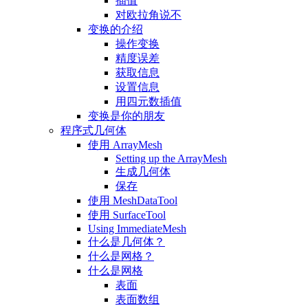
插值
对欧拉角说不
变换的介绍
操作变换
精度误差
获取信息
设置信息
用四元数插值
变换是你的朋友
程序式几何体
使用 ArrayMesh
Setting up the ArrayMesh
生成几何体
保存
使用 MeshDataTool
使用 SurfaceTool
Using ImmediateMesh
什么是几何体？
什么是网格？
什么是网格
表面
表面数组