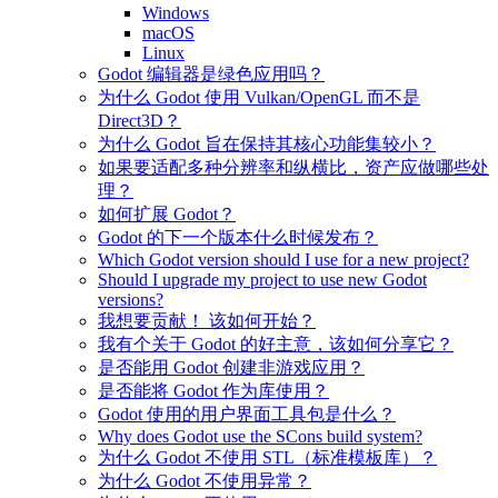
Windows
macOS
Linux
Godot 编辑器是绿色应用吗？
为什么 Godot 使用 Vulkan/OpenGL 而不是
Direct3D？
为什么 Godot 旨在保持其核心功能集较小？
如果要适配多种分辨率和纵横比，资产应做哪些处
理？
如何扩展 Godot？
Godot 的下一个版本什么时候发布？
Which Godot version should I use for a new project?
Should I upgrade my project to use new Godot
versions?
我想要贡献！ 该如何开始？
我有个关于 Godot 的好主意，该如何分享它？
是否能用 Godot 创建非游戏应用？
是否能将 Godot 作为库使用？
Godot 使用的用户界面工具包是什么？
Why does Godot use the SCons build system?
为什么 Godot 不使用 STL（标准模板库）？
为什么 Godot 不使用异常？