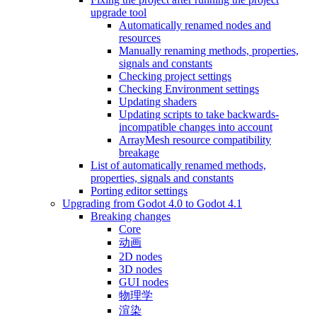
upgrade tool
Automatically renamed nodes and
resources
Manually renaming methods, properties,
signals and constants
Checking project settings
Checking Environment settings
Updating shaders
Updating scripts to take backwards-
incompatible changes into account
ArrayMesh resource compatibility
breakage
List of automatically renamed methods,
properties, signals and constants
Porting editor settings
Upgrading from Godot 4.0 to Godot 4.1
Breaking changes
Core
动画
2D nodes
3D nodes
GUI nodes
物理学
渲染