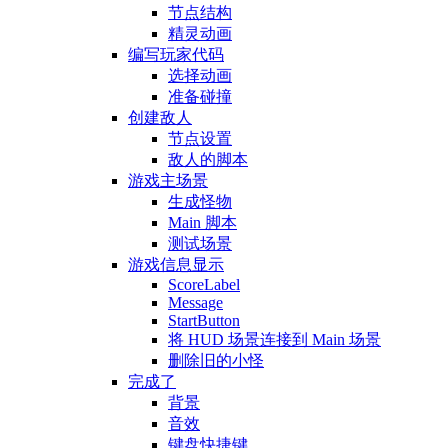
节点结构
精灵动画
编写玩家代码
选择动画
准备碰撞
创建敌人
节点设置
敌人的脚本
游戏主场景
生成怪物
Main 脚本
测试场景
游戏信息显示
ScoreLabel
Message
StartButton
将 HUD 场景连接到 Main 场景
删除旧的小怪
完成了
背景
音效
键盘快捷键