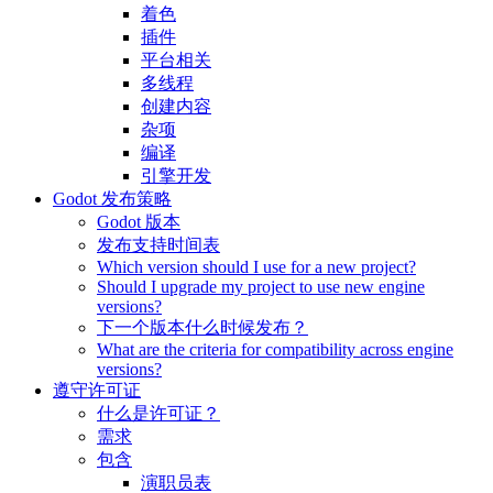
着色
插件
平台相关
多线程
创建内容
杂项
编译
引擎开发
Godot 发布策略
Godot 版本
发布支持时间表
Which version should I use for a new project?
Should I upgrade my project to use new engine
versions?
下一个版本什么时候发布？
What are the criteria for compatibility across engine
versions?
遵守许可证
什么是许可证？
需求
包含
演职员表