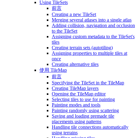
Using TileSets
前言
Creating a new TileSet
Merging several atlases into a single atlas
Adding collision, navigation and occlusion
to the TileSet
Assigning custom metadata to the TileSet's
tiles
Creating terrain sets (autotiling)
Assigning properties to multiple tiles at
once
Creating alternative tiles
使用 TileMap
前言
Specifying the TileSet in the TileMap
Creating TileMap layers
Opening the TileMap editor
Selecting tiles to use for painting
Painting modes and tools
Painting randomly using scattering
Saving and loading premade tile
placements using patterns
Handling tile connections automatically
using terrains