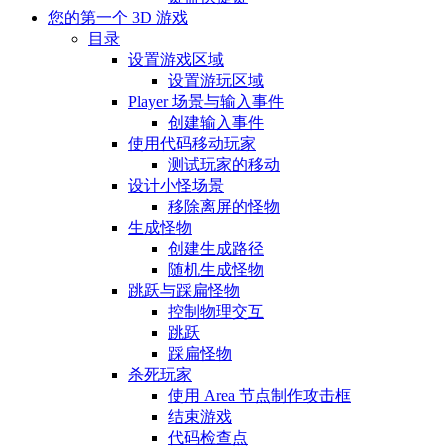
您的第一个 3D 游戏
目录
设置游戏区域
设置游玩区域
Player 场景与输入事件
创建输入事件
使用代码移动玩家
测试玩家的移动
设计小怪场景
移除离屏的怪物
生成怪物
创建生成路径
随机生成怪物
跳跃与踩扁怪物
控制物理交互
跳跃
踩扁怪物
杀死玩家
使用 Area 节点制作攻击框
结束游戏
代码检查点