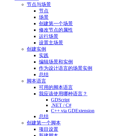
节点与场景
节点
场景
创建第一个场景
修改节点的属性
运行场景
设置主场景
创建实例
实践
编辑场景和实例
作为设计语言的场景实例
总结
脚本语言
可用的脚本语言
我应该使用哪种语言？
GDScript
.NET / C#
C++ via GDExtension
总结
创建第一个脚本
项目设置
新建脚本