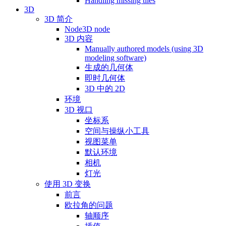
Handling missing tiles
3D
3D 简介
Node3D node
3D 内容
Manually authored models (using 3D
modeling software)
生成的几何体
即时几何体
3D 中的 2D
环境
3D 视口
坐标系
空间与操纵小工具
视图菜单
默认环境
相机
灯光
使用 3D 变换
前言
欧拉角的问题
轴顺序