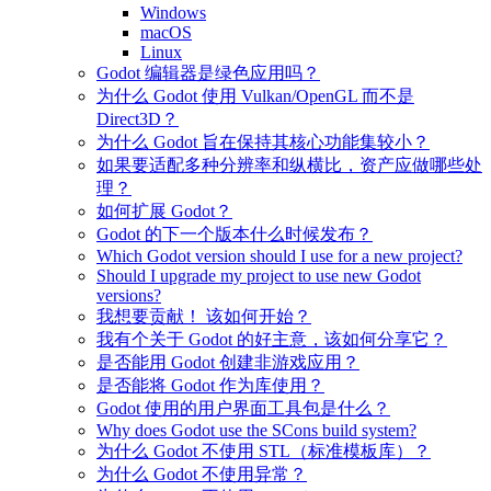
Windows
macOS
Linux
Godot 编辑器是绿色应用吗？
为什么 Godot 使用 Vulkan/OpenGL 而不是
Direct3D？
为什么 Godot 旨在保持其核心功能集较小？
如果要适配多种分辨率和纵横比，资产应做哪些处
理？
如何扩展 Godot？
Godot 的下一个版本什么时候发布？
Which Godot version should I use for a new project?
Should I upgrade my project to use new Godot
versions?
我想要贡献！ 该如何开始？
我有个关于 Godot 的好主意，该如何分享它？
是否能用 Godot 创建非游戏应用？
是否能将 Godot 作为库使用？
Godot 使用的用户界面工具包是什么？
Why does Godot use the SCons build system?
为什么 Godot 不使用 STL（标准模板库）？
为什么 Godot 不使用异常？