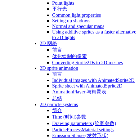
Point lights
平行光
Common light properties
Setting up shadows
Normal and specular maps
Using additive sprites as a faster alternative
to 2D lights
2D 网格
前言
优化绘制的像素
Converting Sprite2Ds to 2D meshes
2D sprite animation
前言
Individual images with AnimatedSprite2D
Sprite sheet with AnimatedSprite2D
AnimationPlayer 与精灵表
总结
2D particle systems
简介
Time (时间)参数
Drawing parameters (绘图参数)
ParticleProcessMaterial settings
Emission Shapes(发射形状)