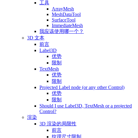
工具
ArrayMesh
MeshDataTool
SurfaceTool
ImmediateMesh
我应该使用哪一个？
3D 文本
前言
Label3D
优势
限制
TextMesh
优势
限制
Projected Label node (or any other Control)
优势
限制
Should I use Label3D, TextMesh or a projected
Control?
渲染
3D 渲染的局限性
前言
纹理尺寸限制