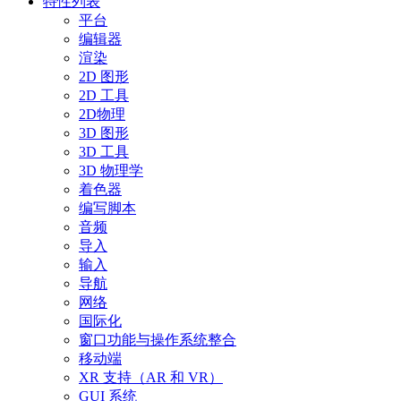
特性列表
平台
编辑器
渲染
2D 图形
2D 工具
2D物理
3D 图形
3D 工具
3D 物理学
着色器
编写脚本
音频
导入
输入
导航
网络
国际化
窗口功能与操作系统整合
移动端
XR 支持（AR 和 VR）
GUI 系统