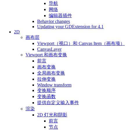
导航
网络
编辑器插件
Behavior changes
Updating your GDExtension for 4.1
2D
画布层
Viewport（视口）和 Canvas Item（画布项）
CanvasLayer
Viewport 和画布变换
前言
画布变换
全局画布变换
拉伸变换
Window transform
变换顺序
变换函数
提供自定义输入事件
渲染
2D 灯光和阴影
前言
节点