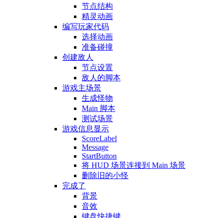
节点结构
精灵动画
编写玩家代码
选择动画
准备碰撞
创建敌人
节点设置
敌人的脚本
游戏主场景
生成怪物
Main 脚本
测试场景
游戏信息显示
ScoreLabel
Message
StartButton
将 HUD 场景连接到 Main 场景
删除旧的小怪
完成了
背景
音效
键盘快捷键