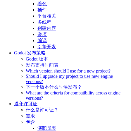
着色
插件
平台相关
多线程
创建内容
杂项
编译
引擎开发
Godot 发布策略
Godot 版本
发布支持时间表
Which version should I use for a new project?
Should I upgrade my project to use new engine
versions?
下一个版本什么时候发布？
What are the criteria for compatibility across engine
versions?
遵守许可证
什么是许可证？
需求
包含
演职员表