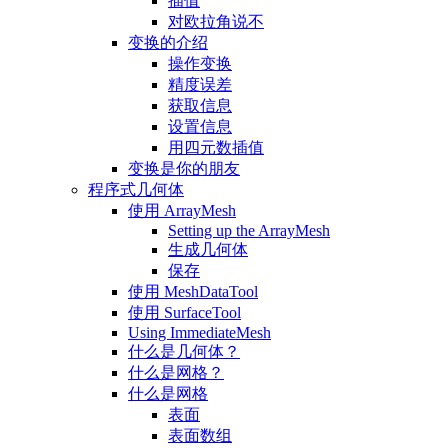
插值
对欧拉角说不
变换的介绍
操作变换
精度误差
获取信息
设置信息
用四元数插值
变换是你的朋友
程序式几何体
使用 ArrayMesh
Setting up the ArrayMesh
生成几何体
保存
使用 MeshDataTool
使用 SurfaceTool
Using ImmediateMesh
什么是几何体？
什么是网格？
什么是网格
表面
表面数组