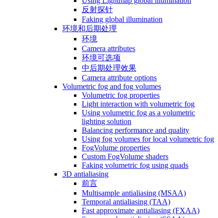
Using Lightmap global illumination
反射探针
Faking global illumination
环境和后期处理
环境
Camera attributes
环境可选项
中后期处理效果
Camera attribute options
Volumetric fog and fog volumes
Volumetric fog properties
Light interaction with volumetric fog
Using volumetric fog as a volumetric
lighting solution
Balancing performance and quality
Using fog volumes for local volumetric fog
FogVolume properties
Custom FogVolume shaders
Faking volumetric fog using quads
3D antialiasing
前言
Multisample antialiasing (MSAA)
Temporal antialiasing (TAA)
Fast approximate antialiasing (FXAA)