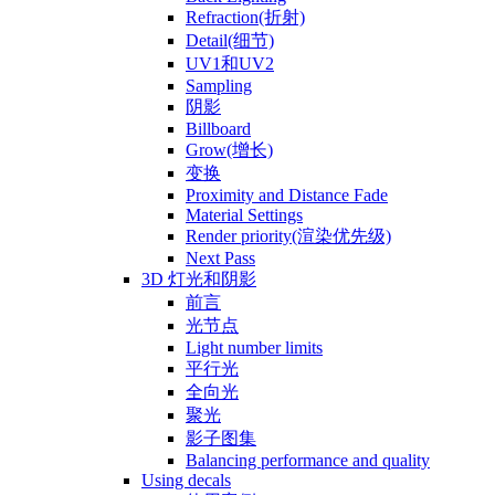
Refraction(折射)
Detail(细节)
UV1和UV2
Sampling
阴影
Billboard
Grow(增长)
变换
Proximity and Distance Fade
Material Settings
Render priority(渲染优先级)
Next Pass
3D 灯光和阴影
前言
光节点
Light number limits
平行光
全向光
聚光
影子图集
Balancing performance and quality
Using decals