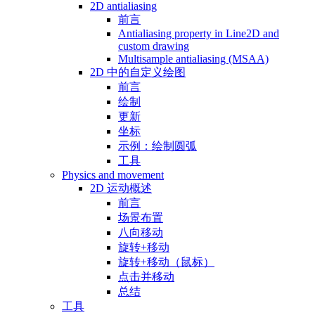
2D antialiasing
前言
Antialiasing property in Line2D and
custom drawing
Multisample antialiasing (MSAA)
2D 中的自定义绘图
前言
绘制
更新
坐标
示例：绘制圆弧
工具
Physics and movement
2D 运动概述
前言
场景布置
八向移动
旋转+移动
旋转+移动（鼠标）
点击并移动
总结
工具