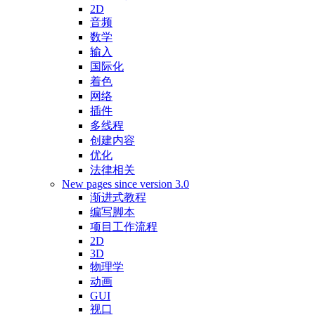
2D
音频
数学
输入
国际化
着色
网络
插件
多线程
创建内容
优化
法律相关
New pages since version 3.0
渐进式教程
编写脚本
项目工作流程
2D
3D
物理学
动画
GUI
视口