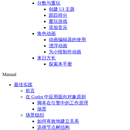
分数与重玩
创建 UI 主题
跟踪得分
重玩游戏
添加音乐
角色动画
动画编辑器的使用
漂浮动画
为小怪制作动画
来日方长
探索本手册
Manual
最佳实践
前言
在 Godot 中应用面向对象原则
脚本在引擎中的工作原理
场景
场景组织
如何有效地建立关系
选择节点树结构