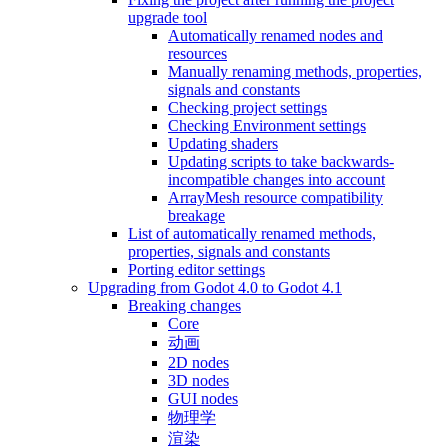
upgrade tool
Automatically renamed nodes and
resources
Manually renaming methods, properties,
signals and constants
Checking project settings
Checking Environment settings
Updating shaders
Updating scripts to take backwards-
incompatible changes into account
ArrayMesh resource compatibility
breakage
List of automatically renamed methods,
properties, signals and constants
Porting editor settings
Upgrading from Godot 4.0 to Godot 4.1
Breaking changes
Core
动画
2D nodes
3D nodes
GUI nodes
物理学
渲染