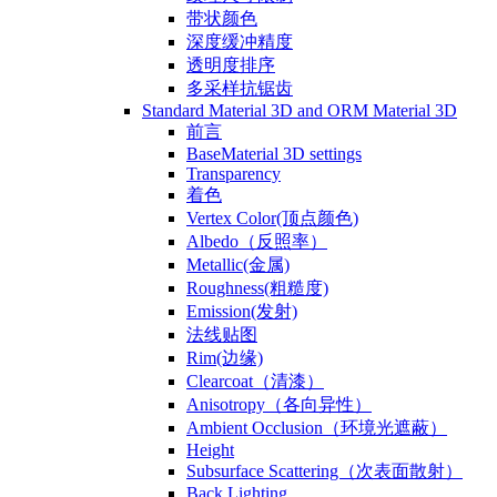
带状颜色
深度缓冲精度
透明度排序
多采样抗锯齿
Standard Material 3D and ORM Material 3D
前言
BaseMaterial 3D settings
Transparency
着色
Vertex Color(顶点颜色)
Albedo（反照率）
Metallic(金属)
Roughness(粗糙度)
Emission(发射)
法线贴图
Rim(边缘)
Clearcoat（清漆）
Anisotropy（各向异性）
Ambient Occlusion（环境光遮蔽）
Height
Subsurface Scattering（次表面散射）
Back Lighting