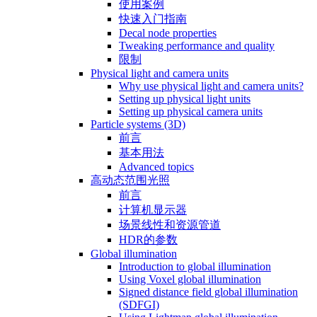
使用案例
快速入门指南
Decal node properties
Tweaking performance and quality
限制
Physical light and camera units
Why use physical light and camera units?
Setting up physical light units
Setting up physical camera units
Particle systems (3D)
前言
基本用法
Advanced topics
高动态范围光照
前言
计算机显示器
场景线性和资源管道
HDR的参数
Global illumination
Introduction to global illumination
Using Voxel global illumination
Signed distance field global illumination
(SDFGI)