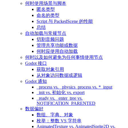
何时使用场景与脚本
匿名类型
命名的类型
Script 与 PackedScene 的性能
总结
自动加载与常规节点
切割音频问题
管理共享功能或数据
何时应使用自动加载
何时以及如何避免为任何事情使用节点
Godot 接口
获取对象引用
从对象访问数据或逻辑
Godot 通知
_process vs. _physics_process vs. *_input
_init vs. 初始化 vs. export
_ready vs. _enter_tree vs.
NOTIFICATION_PARENTED
数据偏好
数组、字典、对象
枚举：整数 VS 字符串
AnimatedTexture vs. AnimatedSprite2D vs.