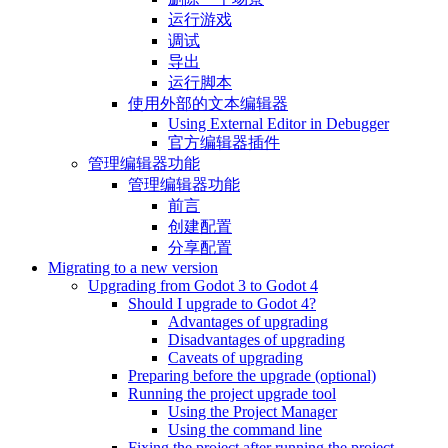
运行游戏
调试
导出
运行脚本
使用外部的文本编辑器
Using External Editor in Debugger
官方编辑器插件
管理编辑器功能
管理编辑器功能
前言
创建配置
分享配置
Migrating to a new version
Upgrading from Godot 3 to Godot 4
Should I upgrade to Godot 4?
Advantages of upgrading
Disadvantages of upgrading
Caveats of upgrading
Preparing before the upgrade (optional)
Running the project upgrade tool
Using the Project Manager
Using the command line
Fixing the project after running the project