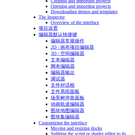
Creating and importing projects
Opening and importing projects
Downloading demos and templates
The Inspector
Overview of the interface
项目设置
编辑器默认快捷键
编辑器常规操作
2D / 画布项目编辑器
3D / 空间编辑器
文本编辑器
脚本编辑器
编辑器输出
调试器
文件对话框
文件系统面板
场景树停靠面板
动画轨道编辑器
图块地图编辑器
图块集编辑器
Customizing the interface
Moving and resizing docks
Splitting the script or shader editor to its