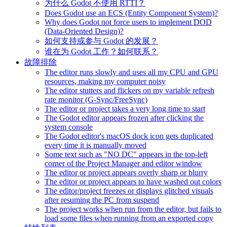
为什么 Godot 不使用 RTTI？
Does Godot use an ECS (Entity Component System)?
Why does Godot not force users to implement DOD
(Data-Oriented Design)?
如何支持或参与 Godot 的发展？
谁在为 Godot 工作？如何联系？
故障排除
The editor runs slowly and uses all my CPU and GPU
resources, making my computer noisy
The editor stutters and flickers on my variable refresh
rate monitor (G-Sync/FreeSync)
The editor or project takes a very long time to start
The Godot editor appears frozen after clicking the
system console
The Godot editor's macOS dock icon gets duplicated
every time it is manually moved
Some text such as "NO DC" appears in the top-left
corner of the Project Manager and editor window
The editor or project appears overly sharp or blurry
The editor or project appears to have washed out colors
The editor/project freezes or displays glitched visuals
after resuming the PC from suspend
The project works when run from the editor, but fails to
load some files when running from an exported copy