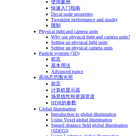
使用案例
快速入门指南
Decal node properties
Tweaking performance and quality
限制
Physical light and camera units
Why use physical light and camera units?
Setting up physical light units
Setting up physical camera units
Particle systems (3D)
前言
基本用法
Advanced topics
高动态范围光照
前言
计算机显示器
场景线性和资源管道
HDR的参数
Global illumination
Introduction to global illumination
Using Voxel global illumination
Signed distance field global illumination
(SDFGI)