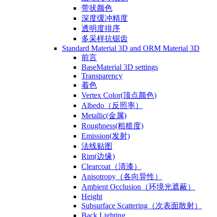
带状颜色
深度缓冲精度
透明度排序
多采样抗锯齿
Standard Material 3D and ORM Material 3D
前言
BaseMaterial 3D settings
Transparency
着色
Vertex Color(顶点颜色)
Albedo（反照率）
Metallic(金属)
Roughness(粗糙度)
Emission(发射)
法线贴图
Rim(边缘)
Clearcoat（清漆）
Anisotropy（各向异性）
Ambient Occlusion（环境光遮蔽）
Height
Subsurface Scattering（次表面散射）
Back Lighting