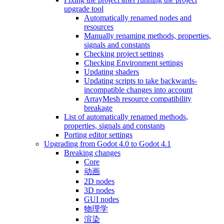
upgrade tool
Automatically renamed nodes and
resources
Manually renaming methods, properties,
signals and constants
Checking project settings
Checking Environment settings
Updating shaders
Updating scripts to take backwards-
incompatible changes into account
ArrayMesh resource compatibility
breakage
List of automatically renamed methods,
properties, signals and constants
Porting editor settings
Upgrading from Godot 4.0 to Godot 4.1
Breaking changes
Core
动画
2D nodes
3D nodes
GUI nodes
物理学
渲染