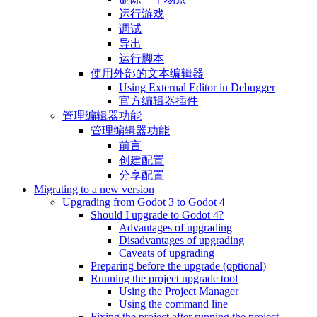
运行游戏
调试
导出
运行脚本
使用外部的文本编辑器
Using External Editor in Debugger
官方编辑器插件
管理编辑器功能
管理编辑器功能
前言
创建配置
分享配置
Migrating to a new version
Upgrading from Godot 3 to Godot 4
Should I upgrade to Godot 4?
Advantages of upgrading
Disadvantages of upgrading
Caveats of upgrading
Preparing before the upgrade (optional)
Running the project upgrade tool
Using the Project Manager
Using the command line
Fixing the project after running the project