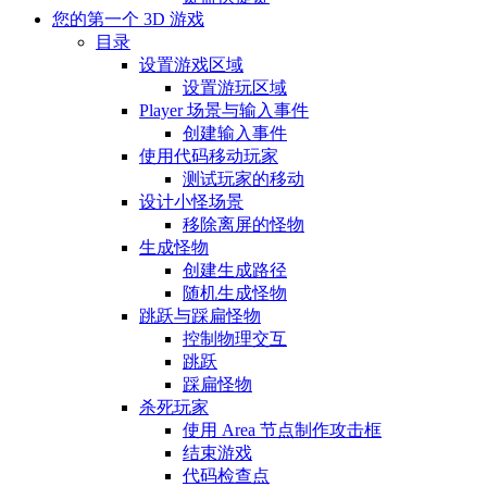
您的第一个 3D 游戏
目录
设置游戏区域
设置游玩区域
Player 场景与输入事件
创建输入事件
使用代码移动玩家
测试玩家的移动
设计小怪场景
移除离屏的怪物
生成怪物
创建生成路径
随机生成怪物
跳跃与踩扁怪物
控制物理交互
跳跃
踩扁怪物
杀死玩家
使用 Area 节点制作攻击框
结束游戏
代码检查点