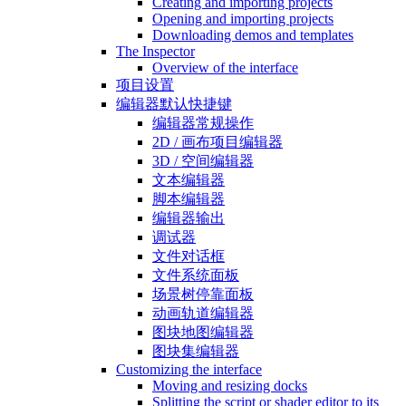
Creating and importing projects
Opening and importing projects
Downloading demos and templates
The Inspector
Overview of the interface
项目设置
编辑器默认快捷键
编辑器常规操作
2D / 画布项目编辑器
3D / 空间编辑器
文本编辑器
脚本编辑器
编辑器输出
调试器
文件对话框
文件系统面板
场景树停靠面板
动画轨道编辑器
图块地图编辑器
图块集编辑器
Customizing the interface
Moving and resizing docks
Splitting the script or shader editor to its