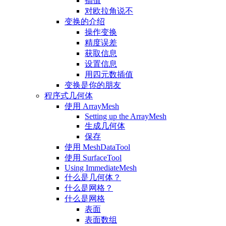
插值
对欧拉角说不
变换的介绍
操作变换
精度误差
获取信息
设置信息
用四元数插值
变换是你的朋友
程序式几何体
使用 ArrayMesh
Setting up the ArrayMesh
生成几何体
保存
使用 MeshDataTool
使用 SurfaceTool
Using ImmediateMesh
什么是几何体？
什么是网格？
什么是网格
表面
表面数组