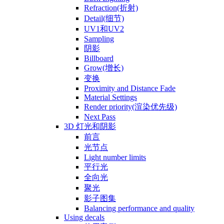
Refraction(折射)
Detail(细节)
UV1和UV2
Sampling
阴影
Billboard
Grow(增长)
变换
Proximity and Distance Fade
Material Settings
Render priority(渲染优先级)
Next Pass
3D 灯光和阴影
前言
光节点
Light number limits
平行光
全向光
聚光
影子图集
Balancing performance and quality
Using decals