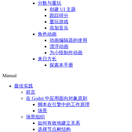
分数与重玩
创建 UI 主题
跟踪得分
重玩游戏
添加音乐
角色动画
动画编辑器的使用
漂浮动画
为小怪制作动画
来日方长
探索本手册
Manual
最佳实践
前言
在 Godot 中应用面向对象原则
脚本在引擎中的工作原理
场景
场景组织
如何有效地建立关系
选择节点树结构