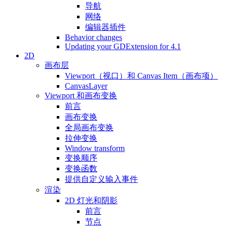
导航
网络
编辑器插件
Behavior changes
Updating your GDExtension for 4.1
2D
画布层
Viewport（视口）和 Canvas Item（画布项）
CanvasLayer
Viewport 和画布变换
前言
画布变换
全局画布变换
拉伸变换
Window transform
变换顺序
变换函数
提供自定义输入事件
渲染
2D 灯光和阴影
前言
节点