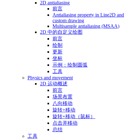
2D antialiasing
前言
Antialiasing property in Line2D and
custom drawing
Multisample antialiasing (MSAA)
2D 中的自定义绘图
前言
绘制
更新
坐标
示例：绘制圆弧
工具
Physics and movement
2D 运动概述
前言
场景布置
八向移动
旋转+移动
旋转+移动（鼠标）
点击并移动
总结
工具