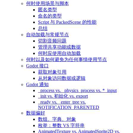
何时使用场景与脚本
匿名类型
命名的类型
Script 与 PackedScene 的性能
总结
自动加载与常规节点
切割音频问题
管理共享功能或数据
何时应使用自动加载
何时以及如何避免为任何事情使用节点
Godot 接口
获取对象引用
从对象访问数据或逻辑
Godot 通知
_process vs. _physics_process vs. *_input
_init vs. 初始化 vs. export
_ready vs. _enter_tree vs.
NOTIFICATION_PARENTED
数据偏好
数组、字典、对象
枚举：整数 VS 字符串
AnimatedTexture vs. AnimatedSprite2D vs.