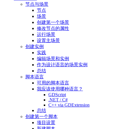
节点与场景
节点
场景
创建第一个场景
修改节点的属性
运行场景
设置主场景
创建实例
实践
编辑场景和实例
作为设计语言的场景实例
总结
脚本语言
可用的脚本语言
我应该使用哪种语言？
GDScript
.NET / C#
C++ via GDExtension
总结
创建第一个脚本
项目设置
新建脚本