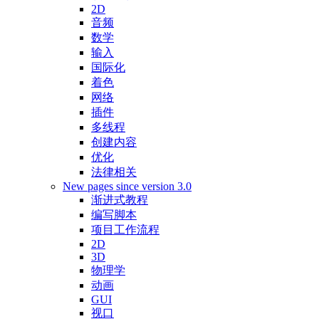
2D
音频
数学
输入
国际化
着色
网络
插件
多线程
创建内容
优化
法律相关
New pages since version 3.0
渐进式教程
编写脚本
项目工作流程
2D
3D
物理学
动画
GUI
视口