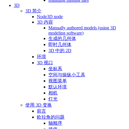
Handling missing tiles
3D
3D 简介
Node3D node
3D 内容
Manually authored models (using 3D
modeling software)
生成的几何体
即时几何体
3D 中的 2D
环境
3D 视口
坐标系
空间与操纵小工具
视图菜单
默认环境
相机
灯光
使用 3D 变换
前言
欧拉角的问题
轴顺序