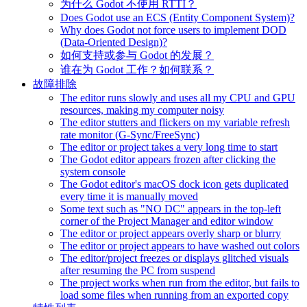
为什么 Godot 不使用 RTTI？
Does Godot use an ECS (Entity Component System)?
Why does Godot not force users to implement DOD
(Data-Oriented Design)?
如何支持或参与 Godot 的发展？
谁在为 Godot 工作？如何联系？
故障排除
The editor runs slowly and uses all my CPU and GPU
resources, making my computer noisy
The editor stutters and flickers on my variable refresh
rate monitor (G-Sync/FreeSync)
The editor or project takes a very long time to start
The Godot editor appears frozen after clicking the
system console
The Godot editor's macOS dock icon gets duplicated
every time it is manually moved
Some text such as "NO DC" appears in the top-left
corner of the Project Manager and editor window
The editor or project appears overly sharp or blurry
The editor or project appears to have washed out colors
The editor/project freezes or displays glitched visuals
after resuming the PC from suspend
The project works when run from the editor, but fails to
load some files when running from an exported copy