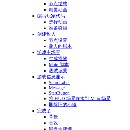
节点结构
精灵动画
编写玩家代码
选择动画
准备碰撞
创建敌人
节点设置
敌人的脚本
游戏主场景
生成怪物
Main 脚本
测试场景
游戏信息显示
ScoreLabel
Message
StartButton
将 HUD 场景连接到 Main 场景
删除旧的小怪
完成了
背景
音效
键盘快捷键