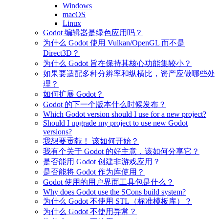
Windows
macOS
Linux
Godot 编辑器是绿色应用吗？
为什么 Godot 使用 Vulkan/OpenGL 而不是
Direct3D？
为什么 Godot 旨在保持其核心功能集较小？
如果要适配多种分辨率和纵横比，资产应做哪些处
理？
如何扩展 Godot？
Godot 的下一个版本什么时候发布？
Which Godot version should I use for a new project?
Should I upgrade my project to use new Godot
versions?
我想要贡献！ 该如何开始？
我有个关于 Godot 的好主意，该如何分享它？
是否能用 Godot 创建非游戏应用？
是否能将 Godot 作为库使用？
Godot 使用的用户界面工具包是什么？
Why does Godot use the SCons build system?
为什么 Godot 不使用 STL（标准模板库）？
为什么 Godot 不使用异常？