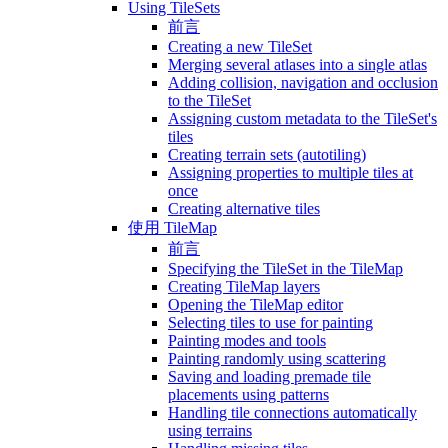
Using TileSets
前言
Creating a new TileSet
Merging several atlases into a single atlas
Adding collision, navigation and occlusion
to the TileSet
Assigning custom metadata to the TileSet's
tiles
Creating terrain sets (autotiling)
Assigning properties to multiple tiles at
once
Creating alternative tiles
使用 TileMap
前言
Specifying the TileSet in the TileMap
Creating TileMap layers
Opening the TileMap editor
Selecting tiles to use for painting
Painting modes and tools
Painting randomly using scattering
Saving and loading premade tile
placements using patterns
Handling tile connections automatically
using terrains