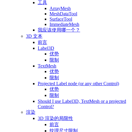
工具
ArrayMesh
MeshDataTool
SurfaceTool
ImmediateMesh
我应该使用哪一个？
3D 文本
前言
Label3D
优势
限制
TextMesh
优势
限制
Projected Label node (or any other Control)
优势
限制
Should I use Label3D, TextMesh or a projected
Control?
渲染
3D 渲染的局限性
前言
纹理尺寸限制