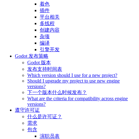
着色
插件
平台相关
多线程
创建内容
杂项
编译
引擎开发
Godot 发布策略
Godot 版本
发布支持时间表
Which version should I use for a new project?
Should I upgrade my project to use new engine
versions?
下一个版本什么时候发布？
What are the criteria for compatibility across engine
versions?
遵守许可证
什么是许可证？
需求
包含
演职员表