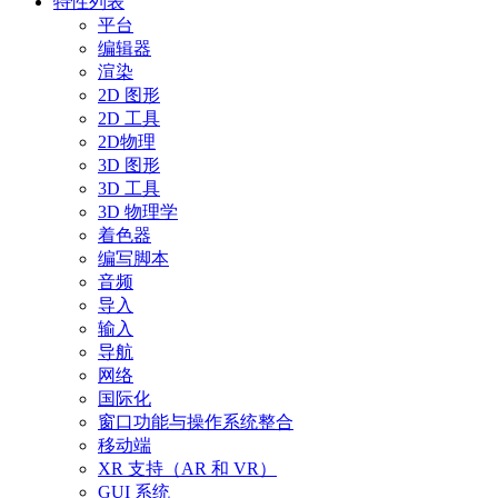
特性列表
平台
编辑器
渲染
2D 图形
2D 工具
2D物理
3D 图形
3D 工具
3D 物理学
着色器
编写脚本
音频
导入
输入
导航
网络
国际化
窗口功能与操作系统整合
移动端
XR 支持（AR 和 VR）
GUI 系统