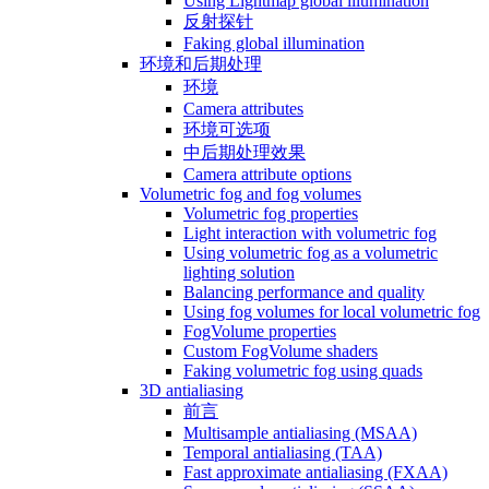
Using Lightmap global illumination
反射探针
Faking global illumination
环境和后期处理
环境
Camera attributes
环境可选项
中后期处理效果
Camera attribute options
Volumetric fog and fog volumes
Volumetric fog properties
Light interaction with volumetric fog
Using volumetric fog as a volumetric
lighting solution
Balancing performance and quality
Using fog volumes for local volumetric fog
FogVolume properties
Custom FogVolume shaders
Faking volumetric fog using quads
3D antialiasing
前言
Multisample antialiasing (MSAA)
Temporal antialiasing (TAA)
Fast approximate antialiasing (FXAA)