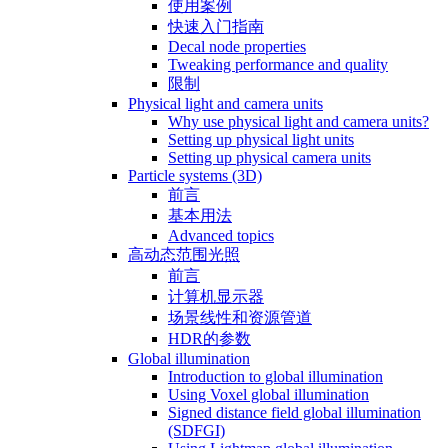
使用案例
快速入门指南
Decal node properties
Tweaking performance and quality
限制
Physical light and camera units
Why use physical light and camera units?
Setting up physical light units
Setting up physical camera units
Particle systems (3D)
前言
基本用法
Advanced topics
高动态范围光照
前言
计算机显示器
场景线性和资源管道
HDR的参数
Global illumination
Introduction to global illumination
Using Voxel global illumination
Signed distance field global illumination
(SDFGI)