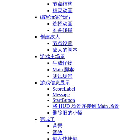
节点结构
精灵动画
编写玩家代码
选择动画
准备碰撞
创建敌人
节点设置
敌人的脚本
游戏主场景
生成怪物
Main 脚本
测试场景
游戏信息显示
ScoreLabel
Message
StartButton
将 HUD 场景连接到 Main 场景
删除旧的小怪
完成了
背景
音效
键盘快捷键