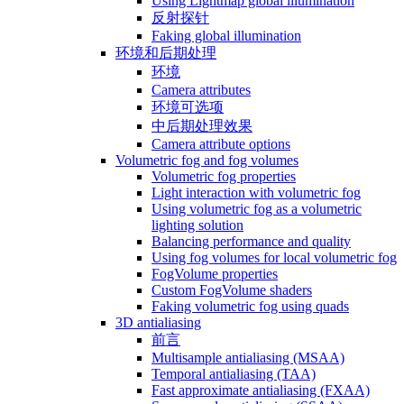
Using Lightmap global illumination
反射探针
Faking global illumination
环境和后期处理
环境
Camera attributes
环境可选项
中后期处理效果
Camera attribute options
Volumetric fog and fog volumes
Volumetric fog properties
Light interaction with volumetric fog
Using volumetric fog as a volumetric
lighting solution
Balancing performance and quality
Using fog volumes for local volumetric fog
FogVolume properties
Custom FogVolume shaders
Faking volumetric fog using quads
3D antialiasing
前言
Multisample antialiasing (MSAA)
Temporal antialiasing (TAA)
Fast approximate antialiasing (FXAA)