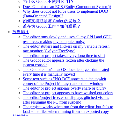
为什么 Godot 不使用 RTTI？
Does Godot use an ECS (Entity Component System)?
Why does Godot not force users to implement DOD
(Data-Oriented Design)?
如何支持或参与 Godot 的发展？
谁在为 Godot 工作？如何联系？
故障排除
The editor runs slowly and uses all my CPU and GPU
resources, making my computer noisy
The editor stutters and flickers on my variable refresh
rate monitor (G-Sync/FreeSync)
The editor or project takes a very long time to start
The Godot editor appears frozen after clicking the
system console
The Godot editor's macOS dock icon gets duplicated
every time it is manually moved
Some text such as "NO DC" appears in the top-left
corner of the Project Manager and editor window
The editor or project appears overly sharp or blurry
The editor or project appears to have washed out colors
The editor/project freezes or displays glitched visuals
after resuming the PC from suspend
The project works when run from the editor, but fails to
load some files when running from an exported copy