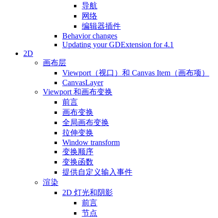
导航
网络
编辑器插件
Behavior changes
Updating your GDExtension for 4.1
2D
画布层
Viewport（视口）和 Canvas Item（画布项）
CanvasLayer
Viewport 和画布变换
前言
画布变换
全局画布变换
拉伸变换
Window transform
变换顺序
变换函数
提供自定义输入事件
渲染
2D 灯光和阴影
前言
节点