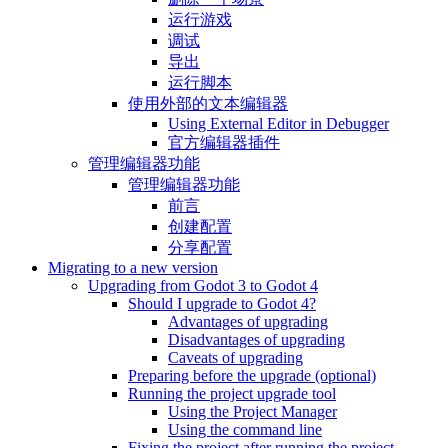
运行游戏
调试
导出
运行脚本
使用外部的文本编辑器
Using External Editor in Debugger
官方编辑器插件
管理编辑器功能
管理编辑器功能
前言
创建配置
分享配置
Migrating to a new version
Upgrading from Godot 3 to Godot 4
Should I upgrade to Godot 4?
Advantages of upgrading
Disadvantages of upgrading
Caveats of upgrading
Preparing before the upgrade (optional)
Running the project upgrade tool
Using the Project Manager
Using the command line
Fixing the project after running the project