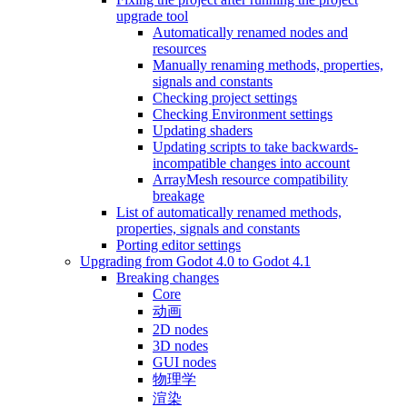
upgrade tool
Automatically renamed nodes and
resources
Manually renaming methods, properties,
signals and constants
Checking project settings
Checking Environment settings
Updating shaders
Updating scripts to take backwards-
incompatible changes into account
ArrayMesh resource compatibility
breakage
List of automatically renamed methods,
properties, signals and constants
Porting editor settings
Upgrading from Godot 4.0 to Godot 4.1
Breaking changes
Core
动画
2D nodes
3D nodes
GUI nodes
物理学
渲染