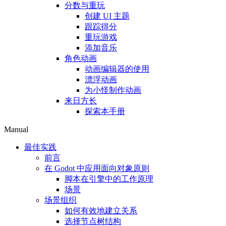
分数与重玩
创建 UI 主题
跟踪得分
重玩游戏
添加音乐
角色动画
动画编辑器的使用
漂浮动画
为小怪制作动画
来日方长
探索本手册
Manual
最佳实践
前言
在 Godot 中应用面向对象原则
脚本在引擎中的工作原理
场景
场景组织
如何有效地建立关系
选择节点树结构