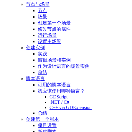
节点与场景
节点
场景
创建第一个场景
修改节点的属性
运行场景
设置主场景
创建实例
实践
编辑场景和实例
作为设计语言的场景实例
总结
脚本语言
可用的脚本语言
我应该使用哪种语言？
GDScript
.NET / C#
C++ via GDExtension
总结
创建第一个脚本
项目设置
新建脚本