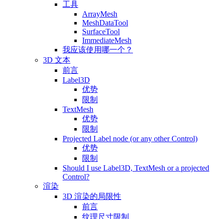
工具
ArrayMesh
MeshDataTool
SurfaceTool
ImmediateMesh
我应该使用哪一个？
3D 文本
前言
Label3D
优势
限制
TextMesh
优势
限制
Projected Label node (or any other Control)
优势
限制
Should I use Label3D, TextMesh or a projected
Control?
渲染
3D 渲染的局限性
前言
纹理尺寸限制