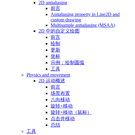
2D antialiasing
前言
Antialiasing property in Line2D and
custom drawing
Multisample antialiasing (MSAA)
2D 中的自定义绘图
前言
绘制
更新
坐标
示例：绘制圆弧
工具
Physics and movement
2D 运动概述
前言
场景布置
八向移动
旋转+移动
旋转+移动（鼠标）
点击并移动
总结
工具