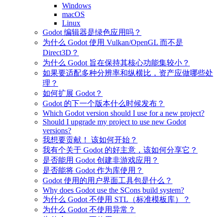
Windows
macOS
Linux
Godot 编辑器是绿色应用吗？
为什么 Godot 使用 Vulkan/OpenGL 而不是
Direct3D？
为什么 Godot 旨在保持其核心功能集较小？
如果要适配多种分辨率和纵横比，资产应做哪些处
理？
如何扩展 Godot？
Godot 的下一个版本什么时候发布？
Which Godot version should I use for a new project?
Should I upgrade my project to use new Godot
versions?
我想要贡献！ 该如何开始？
我有个关于 Godot 的好主意，该如何分享它？
是否能用 Godot 创建非游戏应用？
是否能将 Godot 作为库使用？
Godot 使用的用户界面工具包是什么？
Why does Godot use the SCons build system?
为什么 Godot 不使用 STL（标准模板库）？
为什么 Godot 不使用异常？