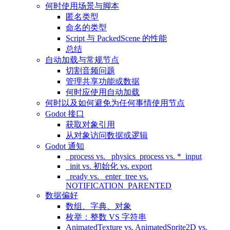
何时使用场景与脚本
匿名类型
命名的类型
Script 与 PackedScene 的性能
总结
自动加载与常规节点
切割音频问题
管理共享功能或数据
何时应使用自动加载
何时以及如何避免为任何事情使用节点
Godot 接口
获取对象引用
从对象访问数据或逻辑
Godot 通知
_process vs. _physics_process vs. *_input
_init vs. 初始化 vs. export
_ready vs. _enter_tree vs.
NOTIFICATION_PARENTED
数据偏好
数组、字典、对象
枚举：整数 VS 字符串
AnimatedTexture vs. AnimatedSprite2D vs.