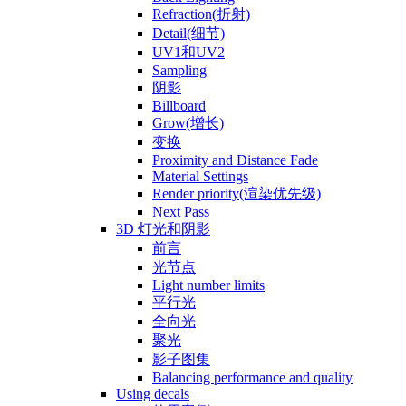
Refraction(折射)
Detail(细节)
UV1和UV2
Sampling
阴影
Billboard
Grow(增长)
变换
Proximity and Distance Fade
Material Settings
Render priority(渲染优先级)
Next Pass
3D 灯光和阴影
前言
光节点
Light number limits
平行光
全向光
聚光
影子图集
Balancing performance and quality
Using decals