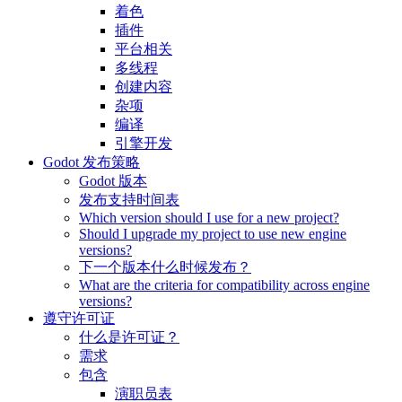
着色
插件
平台相关
多线程
创建内容
杂项
编译
引擎开发
Godot 发布策略
Godot 版本
发布支持时间表
Which version should I use for a new project?
Should I upgrade my project to use new engine
versions?
下一个版本什么时候发布？
What are the criteria for compatibility across engine
versions?
遵守许可证
什么是许可证？
需求
包含
演职员表