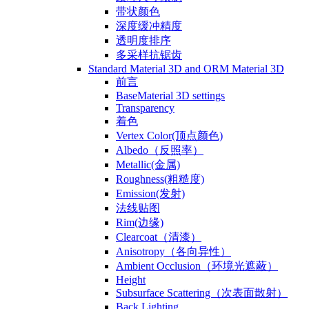
带状颜色
深度缓冲精度
透明度排序
多采样抗锯齿
Standard Material 3D and ORM Material 3D
前言
BaseMaterial 3D settings
Transparency
着色
Vertex Color(顶点颜色)
Albedo（反照率）
Metallic(金属)
Roughness(粗糙度)
Emission(发射)
法线贴图
Rim(边缘)
Clearcoat（清漆）
Anisotropy（各向异性）
Ambient Occlusion（环境光遮蔽）
Height
Subsurface Scattering（次表面散射）
Back Lighting