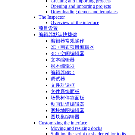
Creating and importing projects
Opening and importing projects
Downloading demos and templates
The Inspector
Overview of the interface
项目设置
编辑器默认快捷键
编辑器常规操作
2D / 画布项目编辑器
3D / 空间编辑器
文本编辑器
脚本编辑器
编辑器输出
调试器
文件对话框
文件系统面板
场景树停靠面板
动画轨道编辑器
图块地图编辑器
图块集编辑器
Customizing the interface
Moving and resizing docks
Splitting the script or shader editor to its