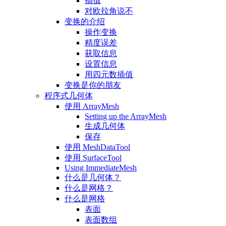
插值
对欧拉角说不
变换的介绍
操作变换
精度误差
获取信息
设置信息
用四元数插值
变换是你的朋友
程序式几何体
使用 ArrayMesh
Setting up the ArrayMesh
生成几何体
保存
使用 MeshDataTool
使用 SurfaceTool
Using ImmediateMesh
什么是几何体？
什么是网格？
什么是网格
表面
表面数组