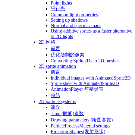
Point lights
平行光
Common light properties
Setting up shadows
Normal and specular maps
Using additive sprites as a faster alternative
to 2D lights
2D 网格
前言
优化绘制的像素
Converting Sprite2Ds to 2D meshes
2D sprite animation
前言
Individual images with AnimatedSprite2D
Sprite sheet with AnimatedSprite2D
AnimationPlayer 与精灵表
总结
2D particle systems
简介
Time (时间)参数
Drawing parameters (绘图参数)
ParticleProcessMaterial settings
Emission Shapes(发射形状)