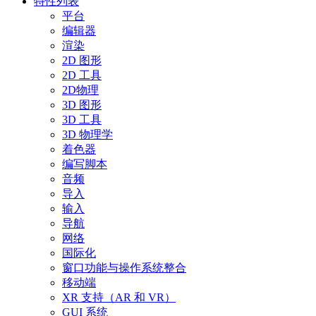
特性列表
平台
编辑器
渲染
2D 图形
2D 工具
2D物理
3D 图形
3D 工具
3D 物理学
着色器
编写脚本
音频
导入
输入
导航
网络
国际化
窗口功能与操作系统整合
移动端
XR 支持（AR 和 VR）
GUI 系统