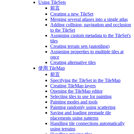
Using TileSets
前言
Creating a new TileSet
Merging several atlases into a single atlas
Adding collision, navigation and occlusion
to the TileSet
Assigning custom metadata to the TileSet's
tiles
Creating terrain sets (autotiling)
Assigning properties to multiple tiles at
once
Creating alternative tiles
使用 TileMap
前言
Specifying the TileSet in the TileMap
Creating TileMap layers
Opening the TileMap editor
Selecting tiles to use for painting
Painting modes and tools
Painting randomly using scattering
Saving and loading premade tile
placements using patterns
Handling tile connections automatically
using terrains