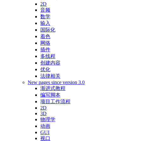
2D
音频
数学
输入
国际化
着色
网络
插件
多线程
创建内容
优化
法律相关
New pages since version 3.0
渐进式教程
编写脚本
项目工作流程
2D
3D
物理学
动画
GUI
视口