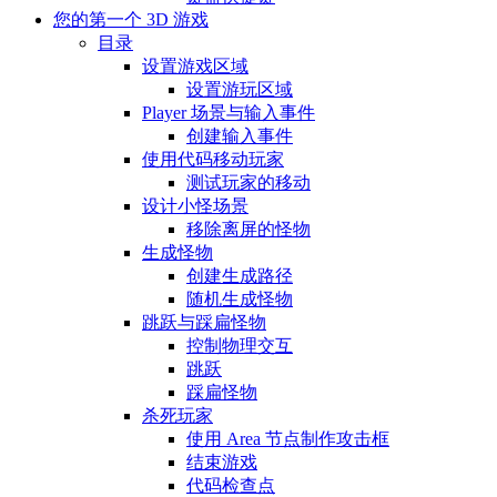
您的第一个 3D 游戏
目录
设置游戏区域
设置游玩区域
Player 场景与输入事件
创建输入事件
使用代码移动玩家
测试玩家的移动
设计小怪场景
移除离屏的怪物
生成怪物
创建生成路径
随机生成怪物
跳跃与踩扁怪物
控制物理交互
跳跃
踩扁怪物
杀死玩家
使用 Area 节点制作攻击框
结束游戏
代码检查点