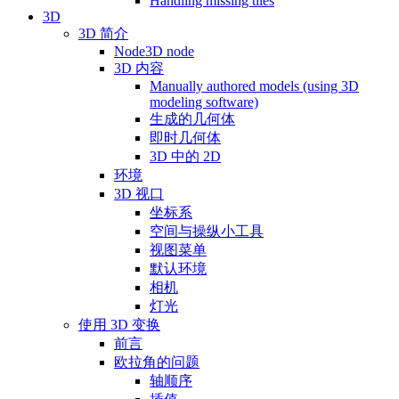
Handling missing tiles
3D
3D 简介
Node3D node
3D 内容
Manually authored models (using 3D
modeling software)
生成的几何体
即时几何体
3D 中的 2D
环境
3D 视口
坐标系
空间与操纵小工具
视图菜单
默认环境
相机
灯光
使用 3D 变换
前言
欧拉角的问题
轴顺序