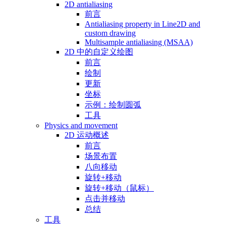
2D antialiasing
前言
Antialiasing property in Line2D and
custom drawing
Multisample antialiasing (MSAA)
2D 中的自定义绘图
前言
绘制
更新
坐标
示例：绘制圆弧
工具
Physics and movement
2D 运动概述
前言
场景布置
八向移动
旋转+移动
旋转+移动（鼠标）
点击并移动
总结
工具