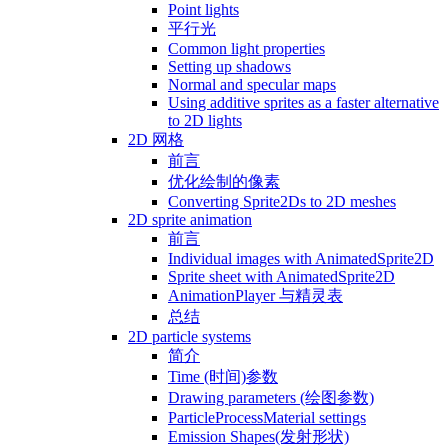
Point lights
平行光
Common light properties
Setting up shadows
Normal and specular maps
Using additive sprites as a faster alternative
to 2D lights
2D 网格
前言
优化绘制的像素
Converting Sprite2Ds to 2D meshes
2D sprite animation
前言
Individual images with AnimatedSprite2D
Sprite sheet with AnimatedSprite2D
AnimationPlayer 与精灵表
总结
2D particle systems
简介
Time (时间)参数
Drawing parameters (绘图参数)
ParticleProcessMaterial settings
Emission Shapes(发射形状)