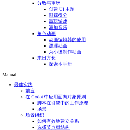
分数与重玩
创建 UI 主题
跟踪得分
重玩游戏
添加音乐
角色动画
动画编辑器的使用
漂浮动画
为小怪制作动画
来日方长
探索本手册
Manual
最佳实践
前言
在 Godot 中应用面向对象原则
脚本在引擎中的工作原理
场景
场景组织
如何有效地建立关系
选择节点树结构