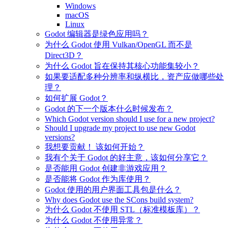
Windows
macOS
Linux
Godot 编辑器是绿色应用吗？
为什么 Godot 使用 Vulkan/OpenGL 而不是
Direct3D？
为什么 Godot 旨在保持其核心功能集较小？
如果要适配多种分辨率和纵横比，资产应做哪些处
理？
如何扩展 Godot？
Godot 的下一个版本什么时候发布？
Which Godot version should I use for a new project?
Should I upgrade my project to use new Godot
versions?
我想要贡献！ 该如何开始？
我有个关于 Godot 的好主意，该如何分享它？
是否能用 Godot 创建非游戏应用？
是否能将 Godot 作为库使用？
Godot 使用的用户界面工具包是什么？
Why does Godot use the SCons build system?
为什么 Godot 不使用 STL（标准模板库）？
为什么 Godot 不使用异常？