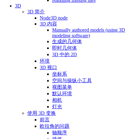
Handling missing tiles
3D
3D 简介
Node3D node
3D 内容
Manually authored models (using 3D
modeling software)
生成的几何体
即时几何体
3D 中的 2D
环境
3D 视口
坐标系
空间与操纵小工具
视图菜单
默认环境
相机
灯光
使用 3D 变换
前言
欧拉角的问题
轴顺序