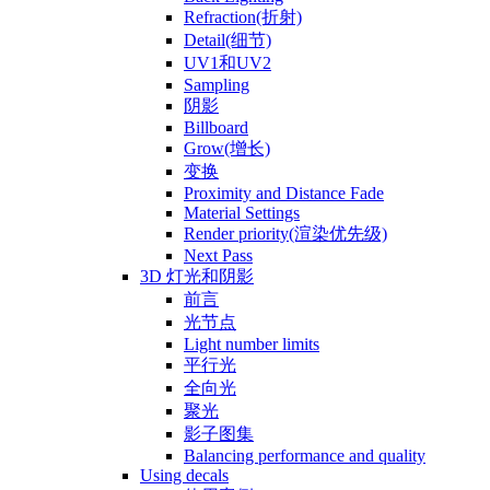
Refraction(折射)
Detail(细节)
UV1和UV2
Sampling
阴影
Billboard
Grow(增长)
变换
Proximity and Distance Fade
Material Settings
Render priority(渲染优先级)
Next Pass
3D 灯光和阴影
前言
光节点
Light number limits
平行光
全向光
聚光
影子图集
Balancing performance and quality
Using decals