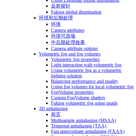
Using Lightmap global illumination
反射探针
Faking global illumination
环境和后期处理
环境
Camera attributes
环境可选项
中后期处理效果
Camera attribute options
Volumetric fog and fog volumes
Volumetric fog properties
Light interaction with volumetric fog
Using volumetric fog as a volumetric
lighting solution
Balancing performance and quality
Using fog volumes for local volumetric fog
FogVolume properties
Custom FogVolume shaders
Faking volumetric fog using quads
3D antialiasing
前言
Multisample antialiasing (MSAA)
Temporal antialiasing (TAA)
Fast approximate antialiasing (FXAA)