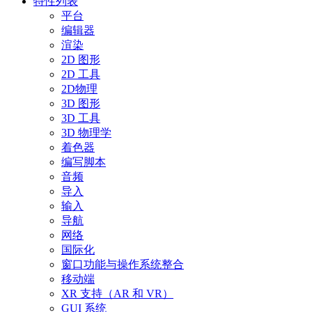
特性列表
平台
编辑器
渲染
2D 图形
2D 工具
2D物理
3D 图形
3D 工具
3D 物理学
着色器
编写脚本
音频
导入
输入
导航
网络
国际化
窗口功能与操作系统整合
移动端
XR 支持（AR 和 VR）
GUI 系统