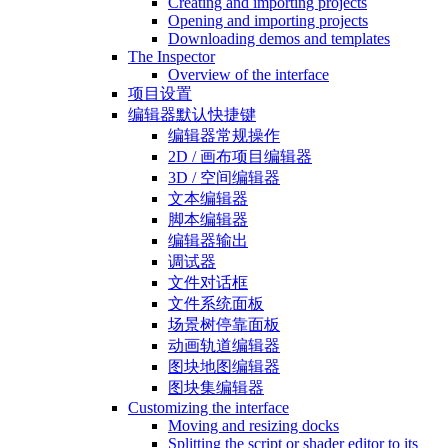
Creating and importing projects
Opening and importing projects
Downloading demos and templates
The Inspector
Overview of the interface
项目设置
编辑器默认快捷键
编辑器常规操作
2D / 画布项目编辑器
3D / 空间编辑器
文本编辑器
脚本编辑器
编辑器输出
调试器
文件对话框
文件系统面板
场景树停靠面板
动画轨道编辑器
图块地图编辑器
图块集编辑器
Customizing the interface
Moving and resizing docks
Splitting the script or shader editor to its