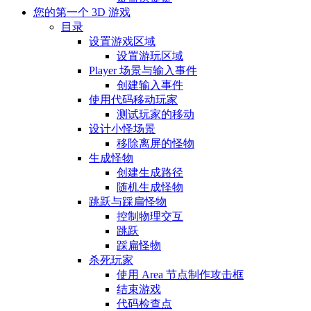
您的第一个 3D 游戏
目录
设置游戏区域
设置游玩区域
Player 场景与输入事件
创建输入事件
使用代码移动玩家
测试玩家的移动
设计小怪场景
移除离屏的怪物
生成怪物
创建生成路径
随机生成怪物
跳跃与踩扁怪物
控制物理交互
跳跃
踩扁怪物
杀死玩家
使用 Area 节点制作攻击框
结束游戏
代码检查点