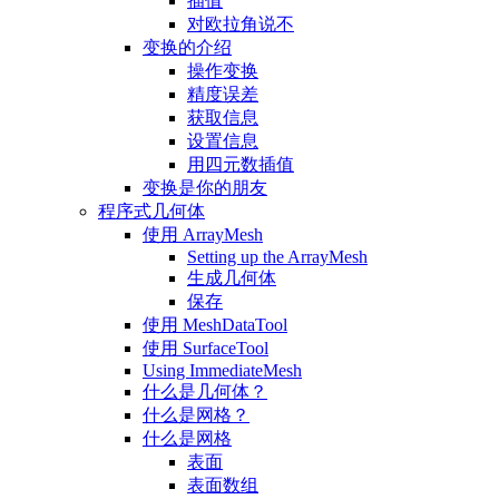
插值
对欧拉角说不
变换的介绍
操作变换
精度误差
获取信息
设置信息
用四元数插值
变换是你的朋友
程序式几何体
使用 ArrayMesh
Setting up the ArrayMesh
生成几何体
保存
使用 MeshDataTool
使用 SurfaceTool
Using ImmediateMesh
什么是几何体？
什么是网格？
什么是网格
表面
表面数组