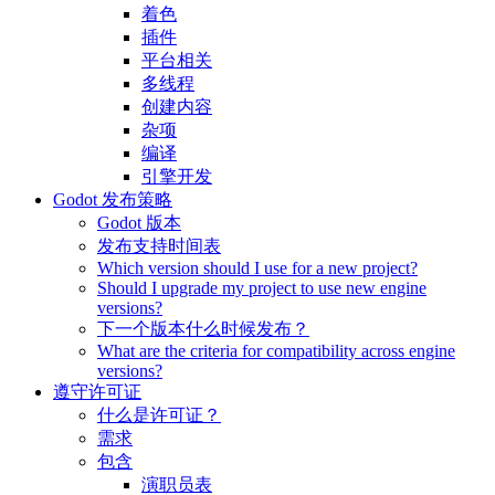
着色
插件
平台相关
多线程
创建内容
杂项
编译
引擎开发
Godot 发布策略
Godot 版本
发布支持时间表
Which version should I use for a new project?
Should I upgrade my project to use new engine
versions?
下一个版本什么时候发布？
What are the criteria for compatibility across engine
versions?
遵守许可证
什么是许可证？
需求
包含
演职员表