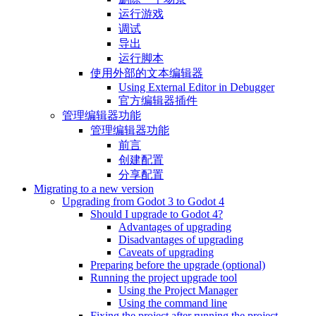
运行游戏
调试
导出
运行脚本
使用外部的文本编辑器
Using External Editor in Debugger
官方编辑器插件
管理编辑器功能
管理编辑器功能
前言
创建配置
分享配置
Migrating to a new version
Upgrading from Godot 3 to Godot 4
Should I upgrade to Godot 4?
Advantages of upgrading
Disadvantages of upgrading
Caveats of upgrading
Preparing before the upgrade (optional)
Running the project upgrade tool
Using the Project Manager
Using the command line
Fixing the project after running the project