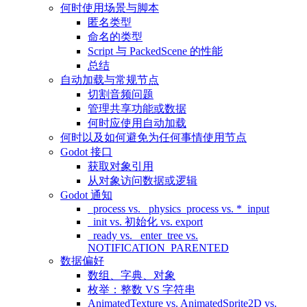
何时使用场景与脚本
匿名类型
命名的类型
Script 与 PackedScene 的性能
总结
自动加载与常规节点
切割音频问题
管理共享功能或数据
何时应使用自动加载
何时以及如何避免为任何事情使用节点
Godot 接口
获取对象引用
从对象访问数据或逻辑
Godot 通知
_process vs. _physics_process vs. *_input
_init vs. 初始化 vs. export
_ready vs. _enter_tree vs.
NOTIFICATION_PARENTED
数据偏好
数组、字典、对象
枚举：整数 VS 字符串
AnimatedTexture vs. AnimatedSprite2D vs.