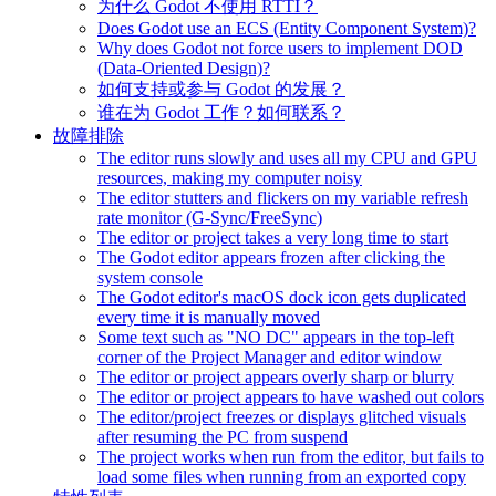
为什么 Godot 不使用 RTTI？
Does Godot use an ECS (Entity Component System)?
Why does Godot not force users to implement DOD
(Data-Oriented Design)?
如何支持或参与 Godot 的发展？
谁在为 Godot 工作？如何联系？
故障排除
The editor runs slowly and uses all my CPU and GPU
resources, making my computer noisy
The editor stutters and flickers on my variable refresh
rate monitor (G-Sync/FreeSync)
The editor or project takes a very long time to start
The Godot editor appears frozen after clicking the
system console
The Godot editor's macOS dock icon gets duplicated
every time it is manually moved
Some text such as "NO DC" appears in the top-left
corner of the Project Manager and editor window
The editor or project appears overly sharp or blurry
The editor or project appears to have washed out colors
The editor/project freezes or displays glitched visuals
after resuming the PC from suspend
The project works when run from the editor, but fails to
load some files when running from an exported copy