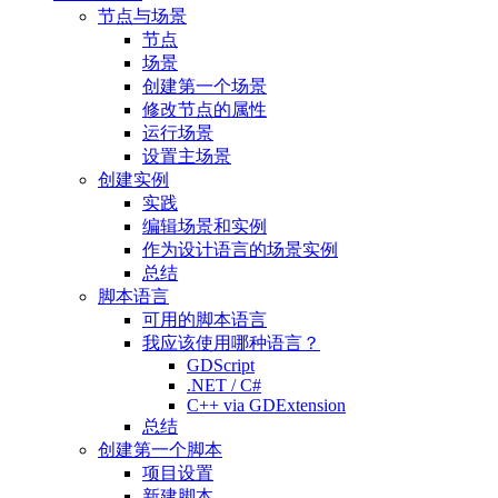
节点与场景
节点
场景
创建第一个场景
修改节点的属性
运行场景
设置主场景
创建实例
实践
编辑场景和实例
作为设计语言的场景实例
总结
脚本语言
可用的脚本语言
我应该使用哪种语言？
GDScript
.NET / C#
C++ via GDExtension
总结
创建第一个脚本
项目设置
新建脚本