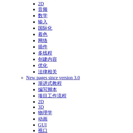
2D
音频
数学
输入
国际化
着色
网络
插件
多线程
创建内容
优化
法律相关
New pages since version 3.0
渐进式教程
编写脚本
项目工作流程
2D
3D
物理学
动画
GUI
视口