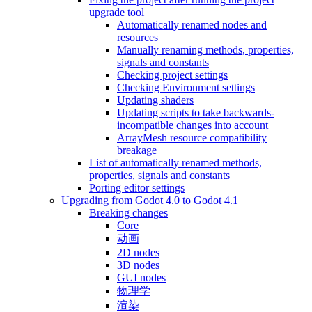
upgrade tool
Automatically renamed nodes and
resources
Manually renaming methods, properties,
signals and constants
Checking project settings
Checking Environment settings
Updating shaders
Updating scripts to take backwards-
incompatible changes into account
ArrayMesh resource compatibility
breakage
List of automatically renamed methods,
properties, signals and constants
Porting editor settings
Upgrading from Godot 4.0 to Godot 4.1
Breaking changes
Core
动画
2D nodes
3D nodes
GUI nodes
物理学
渲染