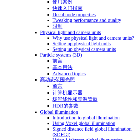
使用案例
快速入门指南
Decal node properties
Tweaking performance and quality
限制
Physical light and camera units
Why use physical light and camera units?
Setting up physical light units
Setting up physical camera units
Particle systems (3D)
前言
基本用法
Advanced topics
高动态范围光照
前言
计算机显示器
场景线性和资源管道
HDR的参数
Global illumination
Introduction to global illumination
Using Voxel global illumination
Signed distance field global illumination
(SDFGI)