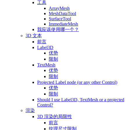
工具
ArrayMesh
MeshDataTool
SurfaceTool
ImmediateMesh
我应该使用哪一个？
3D 文本
前言
Label3D
优势
限制
TextMesh
优势
限制
Projected Label node (or any other Control)
优势
限制
Should I use Label3D, TextMesh or a projected
Control?
渲染
3D 渲染的局限性
前言
纹理尺寸限制