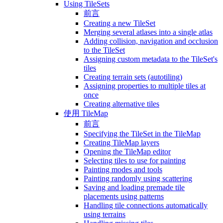
Using TileSets
前言
Creating a new TileSet
Merging several atlases into a single atlas
Adding collision, navigation and occlusion
to the TileSet
Assigning custom metadata to the TileSet's
tiles
Creating terrain sets (autotiling)
Assigning properties to multiple tiles at
once
Creating alternative tiles
使用 TileMap
前言
Specifying the TileSet in the TileMap
Creating TileMap layers
Opening the TileMap editor
Selecting tiles to use for painting
Painting modes and tools
Painting randomly using scattering
Saving and loading premade tile
placements using patterns
Handling tile connections automatically
using terrains