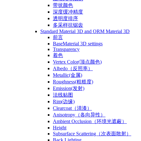
带状颜色
深度缓冲精度
透明度排序
多采样抗锯齿
Standard Material 3D and ORM Material 3D
前言
BaseMaterial 3D settings
Transparency
着色
Vertex Color(顶点颜色)
Albedo（反照率）
Metallic(金属)
Roughness(粗糙度)
Emission(发射)
法线贴图
Rim(边缘)
Clearcoat（清漆）
Anisotropy（各向异性）
Ambient Occlusion（环境光遮蔽）
Height
Subsurface Scattering（次表面散射）
Back Lighting