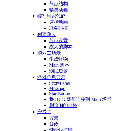
节点结构
精灵动画
编写玩家代码
选择动画
准备碰撞
创建敌人
节点设置
敌人的脚本
游戏主场景
生成怪物
Main 脚本
测试场景
游戏信息显示
ScoreLabel
Message
StartButton
将 HUD 场景连接到 Main 场景
删除旧的小怪
完成了
背景
音效
键盘快捷键