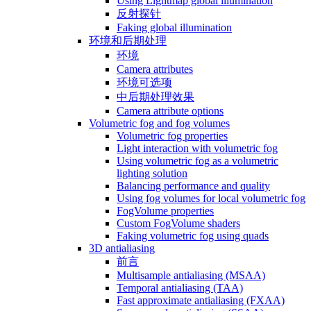
Using Lightmap global illumination
反射探针
Faking global illumination
环境和后期处理
环境
Camera attributes
环境可选项
中后期处理效果
Camera attribute options
Volumetric fog and fog volumes
Volumetric fog properties
Light interaction with volumetric fog
Using volumetric fog as a volumetric
lighting solution
Balancing performance and quality
Using fog volumes for local volumetric fog
FogVolume properties
Custom FogVolume shaders
Faking volumetric fog using quads
3D antialiasing
前言
Multisample antialiasing (MSAA)
Temporal antialiasing (TAA)
Fast approximate antialiasing (FXAA)