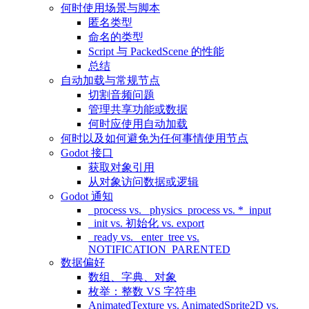
何时使用场景与脚本
匿名类型
命名的类型
Script 与 PackedScene 的性能
总结
自动加载与常规节点
切割音频问题
管理共享功能或数据
何时应使用自动加载
何时以及如何避免为任何事情使用节点
Godot 接口
获取对象引用
从对象访问数据或逻辑
Godot 通知
_process vs. _physics_process vs. *_input
_init vs. 初始化 vs. export
_ready vs. _enter_tree vs.
NOTIFICATION_PARENTED
数据偏好
数组、字典、对象
枚举：整数 VS 字符串
AnimatedTexture vs. AnimatedSprite2D vs.