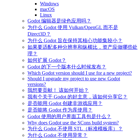
Windows
macOS
Linux
Godot 编辑器是绿色应用吗？
为什么 Godot 使用 Vulkan/OpenGL 而不是
Direct3D？
为什么 Godot 旨在保持其核心功能集较小？
如果要适配多种分辨率和纵横比，资产应做哪些处
理？
如何扩展 Godot？
Godot 的下一个版本什么时候发布？
Which Godot version should I use for a new project?
Should I upgrade my project to use new Godot
versions?
我想要贡献！ 该如何开始？
我有个关于 Godot 的好主意，该如何分享它？
是否能用 Godot 创建非游戏应用？
是否能将 Godot 作为库使用？
Godot 使用的用户界面工具包是什么？
Why does Godot use the SCons build system?
为什么 Godot 不使用 STL（标准模板库）？
为什么 Godot 不使用异常？