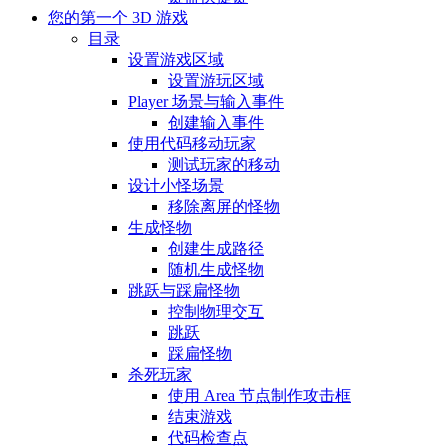
您的第一个 3D 游戏
目录
设置游戏区域
设置游玩区域
Player 场景与输入事件
创建输入事件
使用代码移动玩家
测试玩家的移动
设计小怪场景
移除离屏的怪物
生成怪物
创建生成路径
随机生成怪物
跳跃与踩扁怪物
控制物理交互
跳跃
踩扁怪物
杀死玩家
使用 Area 节点制作攻击框
结束游戏
代码检查点