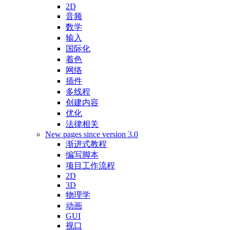
2D
音频
数学
输入
国际化
着色
网络
插件
多线程
创建内容
优化
法律相关
New pages since version 3.0
渐进式教程
编写脚本
项目工作流程
2D
3D
物理学
动画
GUI
视口