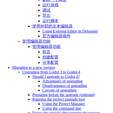
运行游戏
调试
导出
运行脚本
使用外部的文本编辑器
Using External Editor in Debugger
官方编辑器插件
管理编辑器功能
管理编辑器功能
前言
创建配置
分享配置
Migrating to a new version
Upgrading from Godot 3 to Godot 4
Should I upgrade to Godot 4?
Advantages of upgrading
Disadvantages of upgrading
Caveats of upgrading
Preparing before the upgrade (optional)
Running the project upgrade tool
Using the Project Manager
Using the command line
Fixing the project after running the project