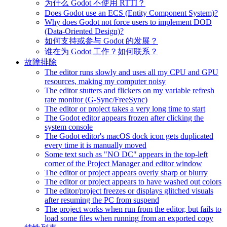
为什么 Godot 不使用 RTTI？
Does Godot use an ECS (Entity Component System)?
Why does Godot not force users to implement DOD
(Data-Oriented Design)?
如何支持或参与 Godot 的发展？
谁在为 Godot 工作？如何联系？
故障排除
The editor runs slowly and uses all my CPU and GPU
resources, making my computer noisy
The editor stutters and flickers on my variable refresh
rate monitor (G-Sync/FreeSync)
The editor or project takes a very long time to start
The Godot editor appears frozen after clicking the
system console
The Godot editor's macOS dock icon gets duplicated
every time it is manually moved
Some text such as "NO DC" appears in the top-left
corner of the Project Manager and editor window
The editor or project appears overly sharp or blurry
The editor or project appears to have washed out colors
The editor/project freezes or displays glitched visuals
after resuming the PC from suspend
The project works when run from the editor, but fails to
load some files when running from an exported copy