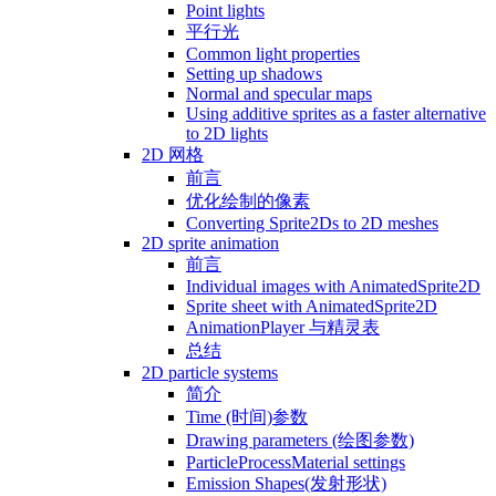
Point lights
平行光
Common light properties
Setting up shadows
Normal and specular maps
Using additive sprites as a faster alternative
to 2D lights
2D 网格
前言
优化绘制的像素
Converting Sprite2Ds to 2D meshes
2D sprite animation
前言
Individual images with AnimatedSprite2D
Sprite sheet with AnimatedSprite2D
AnimationPlayer 与精灵表
总结
2D particle systems
简介
Time (时间)参数
Drawing parameters (绘图参数)
ParticleProcessMaterial settings
Emission Shapes(发射形状)