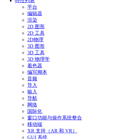
特性列表
平台
编辑器
渲染
2D 图形
2D 工具
2D物理
3D 图形
3D 工具
3D 物理学
着色器
编写脚本
音频
导入
输入
导航
网络
国际化
窗口功能与操作系统整合
移动端
XR 支持（AR 和 VR）
GUI 系统