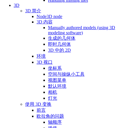
Handling missing tiles
3D
3D 简介
Node3D node
3D 内容
Manually authored models (using 3D
modeling software)
生成的几何体
即时几何体
3D 中的 2D
环境
3D 视口
坐标系
空间与操纵小工具
视图菜单
默认环境
相机
灯光
使用 3D 变换
前言
欧拉角的问题
轴顺序