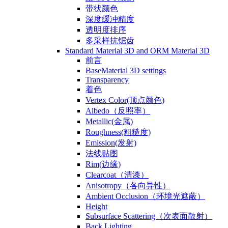
带状颜色
深度缓冲精度
透明度排序
多采样抗锯齿
Standard Material 3D and ORM Material 3D
前言
BaseMaterial 3D settings
Transparency
着色
Vertex Color(顶点颜色)
Albedo（反照率）
Metallic(金属)
Roughness(粗糙度)
Emission(发射)
法线贴图
Rim(边缘)
Clearcoat（清漆）
Anisotropy（各向异性）
Ambient Occlusion（环境光遮蔽）
Height
Subsurface Scattering（次表面散射）
Back Lighting