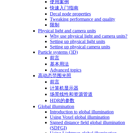
使用案例
快速入门指南
Decal node properties
Tweaking performance and quality
限制
Physical light and camera units
Why use physical light and camera units?
Setting up physical light units
Setting up physical camera units
Particle systems (3D)
前言
基本用法
Advanced topics
高动态范围光照
前言
计算机显示器
场景线性和资源管道
HDR的参数
Global illumination
Introduction to global illumination
Using Voxel global illumination
Signed distance field global illumination
(SDFGI)