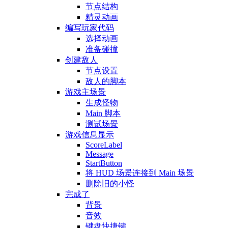
节点结构
精灵动画
编写玩家代码
选择动画
准备碰撞
创建敌人
节点设置
敌人的脚本
游戏主场景
生成怪物
Main 脚本
测试场景
游戏信息显示
ScoreLabel
Message
StartButton
将 HUD 场景连接到 Main 场景
删除旧的小怪
完成了
背景
音效
键盘快捷键