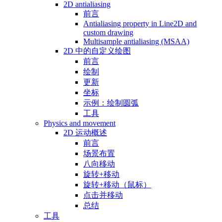
2D antialiasing
前言
Antialiasing property in Line2D and
custom drawing
Multisample antialiasing (MSAA)
2D 中的自定义绘图
前言
绘制
更新
坐标
示例：绘制圆弧
工具
Physics and movement
2D 运动概述
前言
场景布置
八向移动
旋转+移动
旋转+移动（鼠标）
点击并移动
总结
工具