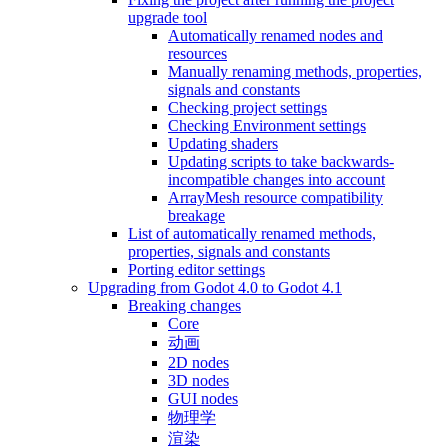
upgrade tool
Automatically renamed nodes and
resources
Manually renaming methods, properties,
signals and constants
Checking project settings
Checking Environment settings
Updating shaders
Updating scripts to take backwards-
incompatible changes into account
ArrayMesh resource compatibility
breakage
List of automatically renamed methods,
properties, signals and constants
Porting editor settings
Upgrading from Godot 4.0 to Godot 4.1
Breaking changes
Core
动画
2D nodes
3D nodes
GUI nodes
物理学
渲染