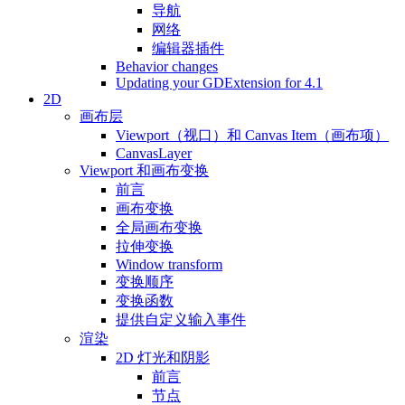
导航
网络
编辑器插件
Behavior changes
Updating your GDExtension for 4.1
2D
画布层
Viewport（视口）和 Canvas Item（画布项）
CanvasLayer
Viewport 和画布变换
前言
画布变换
全局画布变换
拉伸变换
Window transform
变换顺序
变换函数
提供自定义输入事件
渲染
2D 灯光和阴影
前言
节点