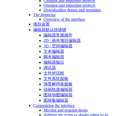
Creating and importing projects
Opening and importing projects
Downloading demos and templates
The Inspector
Overview of the interface
项目设置
编辑器默认快捷键
编辑器常规操作
2D / 画布项目编辑器
3D / 空间编辑器
文本编辑器
脚本编辑器
编辑器输出
调试器
文件对话框
文件系统面板
场景树停靠面板
动画轨道编辑器
图块地图编辑器
图块集编辑器
Customizing the interface
Moving and resizing docks
Splitting the script or shader editor to its