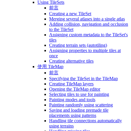
Using TileSets
前言
Creating a new TileSet
Merging several atlases into a single atlas
Adding collision, navigation and occlusion
to the TileSet
Assigning custom metadata to the TileSet's
tiles
Creating terrain sets (autotiling)
Assigning properties to multiple tiles at
once
Creating alternative tiles
使用 TileMap
前言
Specifying the TileSet in the TileMap
Creating TileMap layers
Opening the TileMap editor
Selecting tiles to use for painting
Painting modes and tools
Painting randomly using scattering
Saving and loading premade tile
placements using patterns
Handling tile connections automatically
using terrains