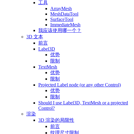
工具
ArrayMesh
MeshDataTool
SurfaceTool
ImmediateMesh
我应该使用哪一个？
3D 文本
前言
Label3D
优势
限制
TextMesh
优势
限制
Projected Label node (or any other Control)
优势
限制
Should I use Label3D, TextMesh or a projected
Control?
渲染
3D 渲染的局限性
前言
纹理尺寸限制