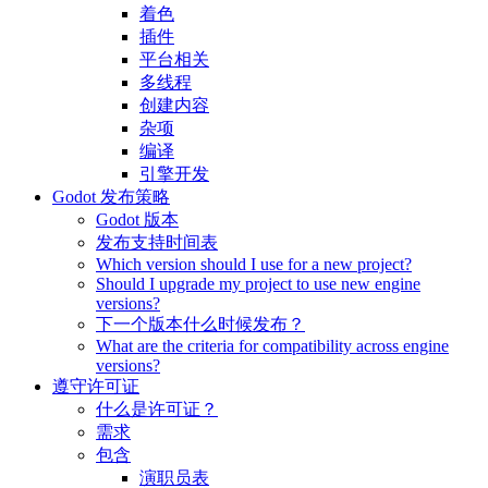
着色
插件
平台相关
多线程
创建内容
杂项
编译
引擎开发
Godot 发布策略
Godot 版本
发布支持时间表
Which version should I use for a new project?
Should I upgrade my project to use new engine
versions?
下一个版本什么时候发布？
What are the criteria for compatibility across engine
versions?
遵守许可证
什么是许可证？
需求
包含
演职员表