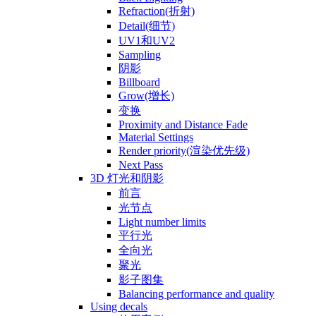
Refraction(折射)
Detail(细节)
UV1和UV2
Sampling
阴影
Billboard
Grow(增长)
变换
Proximity and Distance Fade
Material Settings
Render priority(渲染优先级)
Next Pass
3D 灯光和阴影
前言
光节点
Light number limits
平行光
全向光
聚光
影子图集
Balancing performance and quality
Using decals