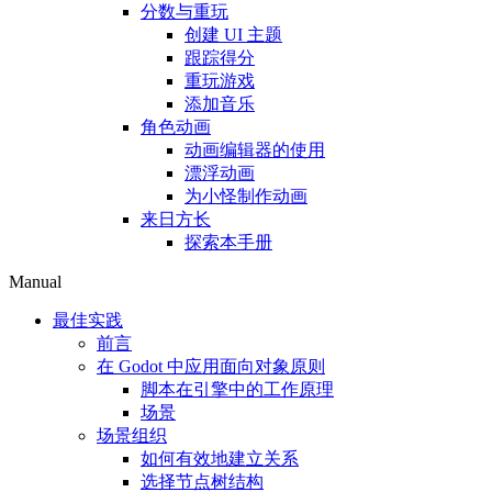
分数与重玩
创建 UI 主题
跟踪得分
重玩游戏
添加音乐
角色动画
动画编辑器的使用
漂浮动画
为小怪制作动画
来日方长
探索本手册
Manual
最佳实践
前言
在 Godot 中应用面向对象原则
脚本在引擎中的工作原理
场景
场景组织
如何有效地建立关系
选择节点树结构