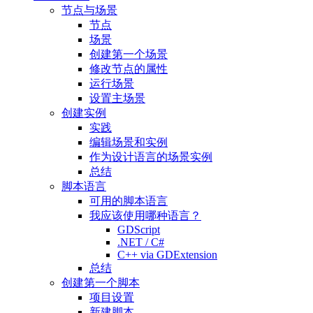
节点与场景
节点
场景
创建第一个场景
修改节点的属性
运行场景
设置主场景
创建实例
实践
编辑场景和实例
作为设计语言的场景实例
总结
脚本语言
可用的脚本语言
我应该使用哪种语言？
GDScript
.NET / C#
C++ via GDExtension
总结
创建第一个脚本
项目设置
新建脚本