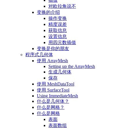
插值
对欧拉角说不
变换的介绍
操作变换
精度误差
获取信息
设置信息
用四元数插值
变换是你的朋友
程序式几何体
使用 ArrayMesh
Setting up the ArrayMesh
生成几何体
保存
使用 MeshDataTool
使用 SurfaceTool
Using ImmediateMesh
什么是几何体？
什么是网格？
什么是网格
表面
表面数组